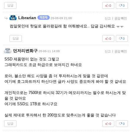
답글
0
0
Librarian
26-06-09 21:06
신고
|
공감 확인
컴알못인데 핫딜로 올라왔길래 함 여쭤봤네요.. 답글 감사해요 ㅜㅜ
답글
0
0
던저리변화구
26-06-11 14:08
신고
|
공감 확인
SSD 제품명이 없는 것도 그렇고
그래픽카드도 조금 하급으로 보여지긴 하네요
로아, 블소만 해도 사양을 좀 더 투자하시는게 맞을 것 같은데
여기에 호그와트까지 하신다면 글카 사양도 중요하게 봐야 할 것 같네요
개인적으로는 7500f로 하시되 32기가 메모리까지는 필수로 하시는게 맞
을 것 같아요
여기에 SSD도 1TB로 하시구요
실제 제대로 투자해서 한 200정도로 맞추시는게 좋을 것 같습니다
답글
0
0