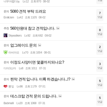
너무어렵다능
Lv.12
조회 870
08-02
5080 견적 부탁 드려요
문의
7
댓글
Eroticism
Lv.42
조회 1105
08-02
560만원대 참고 견적입니다.
추천
0
댓글
Skywalkers
Lv.92
조회 682
08-02
업그레이드 문의
문의
2
댓글
아비아오
Lv.70
조회 1004
08-01
이정도사양이면 몇클까지되나요?
문의
3
댓글
디아3소마
Lv.8
조회 1011
07-31
찐막 견적 입니다. 이륙 하겠습니다...!?
문의
5
댓글
뽕잎
Lv.86
조회 1179
07-31
데스크탑 견적 문의 드립니다.
문의
5
댓글
Babmalli
Lv.20
조회 1068
07-31