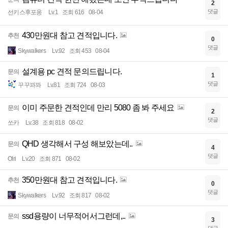
2
댓글
선키스후포옹
Lv.1
조회 616
08-04
430만원대 참고 견적입니다.
추천
0
댓글
Skywalkers
Lv.92
조회 453
08-04
설계용 pc 견적 문의드립니다.
문의
1
댓글
꾸꾸꽈꽈
Lv.81
조회 724
08-03
이미 주문한 견적인데 만리 5080 좀 봐 주세요
문의
2
댓글
쏘카
Lv.38
조회 818
08-02
QHD 생각해서 구성 해보았는데..
문의
4
댓글
Olri
Lv.20
조회 871
08-02
350만원대 참고 견적입니다.
추천
0
댓글
Skywalkers
Lv.92
조회 817
08-02
ssd용량이 너무적어서그런데,..
문의
3
댓글