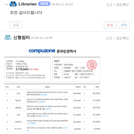
Librarian
26-06-12 20:04
신고
|
공감 확인
조언 감사드립니다
답글
0
0
신형컴터
26-06-11 16:59
신고
|
공감 확인