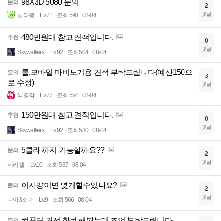
98X3D 5080 문의
문의
2
댓글
삘라뽕
Lv.71
조회 590
08-04
480만원대 참고 견적입니다.
추천
0
댓글
Skywalkers
Lv.92
조회 504
08-04
롤,모바일 마비노기용 견적 부탁드립니다(예산150으
문의
3
로 수정)
댓글
뇌명각
Lv.77
조회 554
08-04
150만원대 참고 견적입니다.
추천
0
댓글
Skywalkers
Lv.92
조회 530
08-04
5클라 까지 가능할까요??
문의
2
댓글
제리젤
Lv.10
조회 537
08-04
이사양이면 몇개할수있나요?
문의
2
댓글
디아3소마
Lv.9
조회 566
08-04
컴퓨터 견적 한번 해봤는데 조언 부탁드립니다
문의