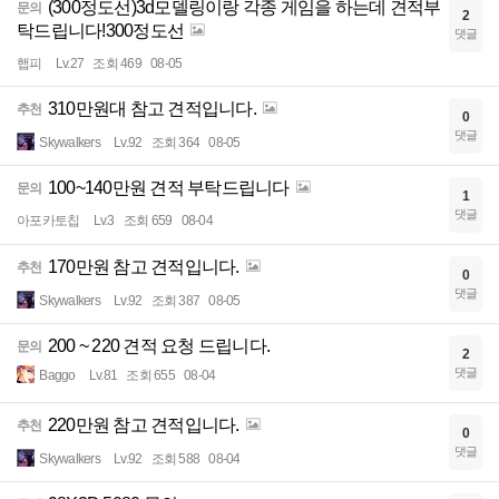
(300정도선)3d모델링이랑 각종 게임을 하는데 견적부
문의
2
탁드립니다!300정도선
댓글
햅피
Lv.27
조회 469
08-05
310만원대 참고 견적입니다.
추천
0
댓글
Skywalkers
Lv.92
조회 364
08-05
100~140만원 견적 부탁드립니다
문의
1
댓글
아포카토칩
Lv.3
조회 659
08-04
170만원 참고 견적입니다.
추천
0
댓글
Skywalkers
Lv.92
조회 387
08-05
200 ~ 220 견적 요청 드립니다.
문의
2
댓글
Baggo
Lv.81
조회 655
08-04
220만원 참고 견적입니다.
추천
0
댓글
Skywalkers
Lv.92
조회 588
08-04