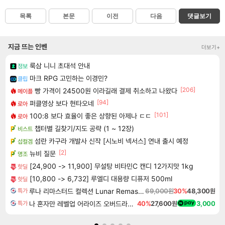
목록
본문
이전
다음
댓글보기
지금 뜨는 인벤
더보기+
룩삼 니니 초대석 안내
정보
마크 RPG 고민하는 이경민?
클립
[206]
빵 가격이 24500원 이라길래 결제 취소하고 나왔다
메이플
[94]
퍼클영상 보다 현타오네
로아
[101]
100:8 보다 효율이 좋은 상향된 아제나 ㄷㄷ
로아
챕터별 길찾기/지도 공략 (1 ~ 12장)
비스트
섬란 카구라 개발사 신작 [시노비 넥서스] 연내 출시 예정
섭컬겜
[2]
뉴비 질문
명조
[24,900 -> 11,900] 무설탕 비타민C 캔디 12가지맛 1kg
핫딜
[10,800 -> 6,732] 루엘디 대용량 디퓨저 500ml
핫딜
루나 리마스터드 컬렉션 Lunar Remastered Collection
69,000원
30%
48,300원
특가
나 혼자만 레벨업 어라이즈 오버드라이브 Solo Leveling Arise
40%
27,600원
3,000
특가