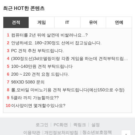
최근 HOT한 콘텐츠
견적
게임
IT
유머
연예
1
컴퓨터를 2년 뒤에 살껀데 비쌀려나요...?
2
안녕하세요. 180~230정도 선에서 잡고싶습니다.
3
PC 견적 추천 부탁드립니다.
4
(300정도선)3d모델링이랑 각종 게임을 하는데 견적부탁드립니다!300정도선
5
100~140만원 견적 부탁드립니다
6
200 ~ 220 견적 요청 드립니다.
7
98X3D 5080 문의
8
롤,모바일 마비노기용 견적 부탁드립니다(예산150으로 수정)
9
5클라 까지 가능할까요??
10
이사양이면 몇개할수있나요?
로그인
PC화면
퀵링크
설정
청소년보호정책
이용약관
개인정보처리방침
▲