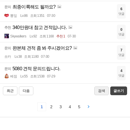
최종이륙해도 될까요?
문의
6
댓글
뽕잎
Lv.86
조회 1351
07-30
340만원대 참고 견적입니다.
추천
0
댓글
Skywalkers
Lv.92
조회 1168
추천 1
07-30
완본체 견적 좀 봐 주시겠어요?
문의
7
댓글
쏘카
Lv.38
조회 1180
07-30
5080 견적 문의드립니다.
문의
4
댓글
베점
Lv.55
조회 1538
07-29
최근
다음
검색
글쓰기
1
2
3
4
5