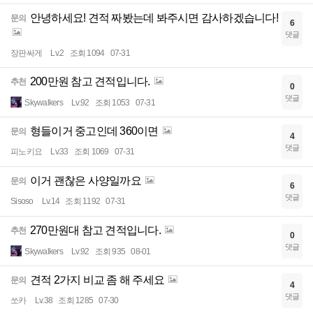
안녕하세요! 견적 짜봤는데 봐주시면 감사하겠습니다!
문의
6
댓글
장판싸게
Lv.2
조회 1094
07-31
200만원 참고 견적입니다.
추천
0
댓글
Skywalkers
Lv.92
조회 1053
07-31
형들이거 중고인데 360이면
문의
4
댓글
피노키요
Lv.33
조회 1069
07-31
이거 괜찮은 사양일까요
문의
6
댓글
Sisoso
Lv.14
조회 1192
07-31
270만원대 참고 견적입니다.
추천
0
댓글
Skywalkers
Lv.92
조회 935
08-01
견적 2가지 비교 좀 해 주세요
문의
4
댓글
쏘카
Lv.38
조회 1285
07-30