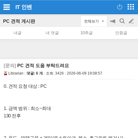
IT
인벤
PC 견적 게시판
전체보기
공
검
글
지
색
내글
내 댓글
10추글
인증글
on/off
쓰
기
[문의]
PC 견적 도움 부탁드려요
Librarian
댓글: 6 개
조회:
3426
2026-06-09 19:08:57
0. 견적 요청 대상 : PC
1. 금액 범위 : 최소~최대
130 전후
2. 용도 - 재택근무 + 게임(로스트아크, 블소, 호그와트 레거시)