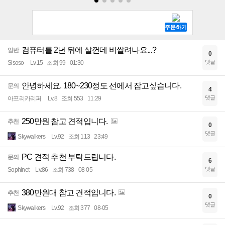
컴퓨터를 2년 뒤에 살껀데 비쌀려나요...?
일반
0
댓글
Sisoso
Lv.15
조회 99
01:30
안녕하세요. 180~230정도 선에서 잡고싶습니다.
문의
4
댓글
아프리카리퍼
Lv.8
조회 553
11:29
250만원 참고 견적입니다.
추천
0
댓글
Skywalkers
Lv.92
조회 113
23:49
PC 견적 추천 부탁드립니다.
문의
6
댓글
Sophinet
Lv.86
조회 738
08-05
380만원대 참고 견적입니다.
추천
0
댓글
Skywalkers
Lv.92
조회 377
08-05