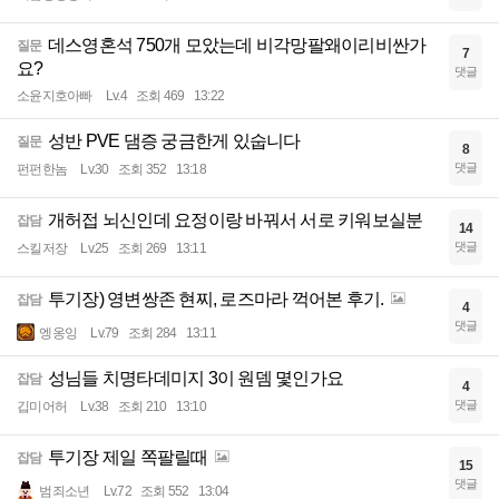
데스영혼석 750개 모았는데 비각망팔왜이리비싼가
질문
7
요?
댓글
소윤지호아빠
Lv.4
조회 469
13:22
성반 PVE 댐증 궁금한게 있숩니다
질문
8
댓글
펀펀한놈
Lv.30
조회 352
13:18
개허접 뇌신인데 요정이랑 바꿔서 서로 키워보실분
잡담
14
댓글
스킬저장
Lv.25
조회 269
13:11
투기장) 영변쌍존 현찌, 로즈마라 꺽어본 후기.
잡담
4
댓글
엥옹잉
Lv.79
조회 284
13:11
성님들 치명타데미지 3이 원뎀 몇인가요
잡담
4
댓글
깁미어허
Lv.38
조회 210
13:10
투기장 제일 쪽팔릴때
잡담
15
댓글
범죄소년
Lv.72
조회 552
13:04