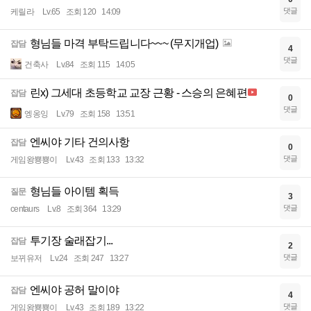
댓글
케릴라
Lv.65
조회 120
14:09
형님들 마격 부탁드립니다~~~ (무지개업)
잡담
4
댓글
건축사
Lv.84
조회 115
14:05
린x) 그세대 초등학교 교장 근황 - 스승의 은혜편
잡담
0
댓글
엥옹잉
Lv.79
조회 158
13:51
엔씨야 기타 건의사항
잡담
0
댓글
게임왕뿅뿅이
Lv.43
조회 133
13:32
형님들 아이템 획득
질문
3
댓글
centaurs
Lv.8
조회 364
13:29
투기장 술래잡기...
잡담
2
댓글
보뀌유저
Lv.24
조회 247
13:27
엔씨야 공허 말이야
잡담
4
댓글
게임왕뿅뿅이
Lv.43
조회 189
13:22