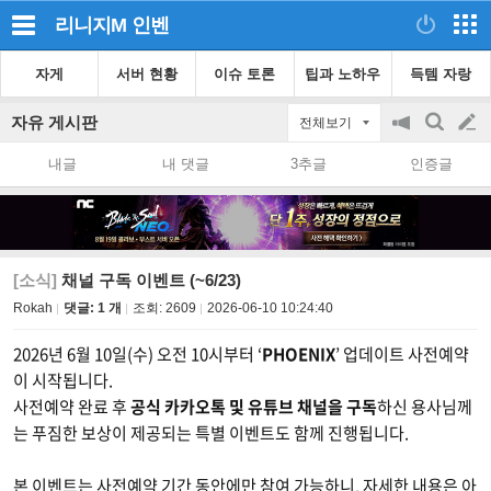
리니지M
인벤
자게
서버 현황
이슈 토론
팁과 노하우
득템 자랑
자유 게시판
전체보기
공
검
글
지
색
내글
내 댓글
3추글
인증글
on/off
쓰
기
[소식]
채널 구독 이벤트 (~6/23)
Rokah
댓글: 1 개
조회:
2609
2026-06-10 10:24:40
2026년 6월 10일(수) 오전 10시부터 ‘
PHOENIX
’ 업데이트 사전예약
이 시작됩니다.
사전예약 완료 후
공식 카카오톡 및 유튜브 채널을 구독
하신 용사님께
는 푸짐한 보상이 제공되는 특별 이벤트도 함께 진행됩니다.
본 이벤트는 사전예약 기간 동안에만 참여 가능하니, 자세한 내용은 아