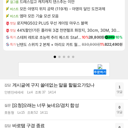
드레스입고 캐치캐치 댄스추는 이안
걸그룹
모든 야영지 위치 공략 (119개) - 야영의 달인 도전과제
비스트
엠마 모든 기술 모션 모음
비스트
로지텍G502 PLUS 무선 게이밍 마우스 블랙
핫딜
44%할인!가든 플라워 3겹 천연펄프 화장지, 30cm, 30M, 30롤, 2팩
핫딜
스테퍼 레트로 초능력 추리 퀘스트 Staffer Retro A Supernatural Mystery Quest
10%
28,800원
10%
특가
닌텐도 스위치 2 본체 + 마리오 카트 월드 + 슈퍼 마리오 파티 잼버리 닌텐도 스위치 2 에디션 + 잼버리 TV 번들
830,800원
1%
822,490원
특가
게시글에 구지 쓸데없는 말을 할필요가있나
잡담
1
댓글
인벤만세세세
Lv.4
조회 37
14:14
[요청]오래는 너무 늦네요/겸치 합성
질문
0
댓글
호동형
Lv.15
조회 52
14:11
바로탬 구경 종료
잡담
0