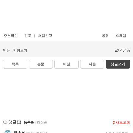
추천확인
신고
스팸신고
공유
스크랩
메뉴
인장보기
EXP 54%
목록
본문
이전
다음
댓글쓰기
댓글
(1)
등록순
|
최신순
새로고침
와손실