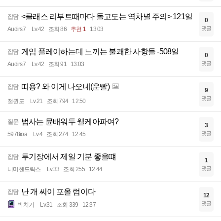
<클래스 리부트때마다 돌고도는 역차별 주의> 121일
잡담
0
댓글
Audirs7
Lv.42
조회 86
추천 1
13:03
게임 플레이하는데 느끼는 불쾌한 사항들 -508일
잡담
0
댓글
Audirs7
Lv.42
조회 91
13:03
띠용? 와 이게 나오네(운빨)
잡담
9
댓글
절권도
Lv.21
조회 794
12:50
법사는 뮨배워두 웰케아파여?
질문
3
댓글
5978ioa
Lv.4
조회 274
12:45
투기장에서 제일 기분 좋을떄
잡담
1
댓글
니미핸드릭스
Lv.33
조회 255
12:44
난 개 씨이 포올 럼이다
잡담
12
댓글
박치기
Lv.31
조회 339
12:37