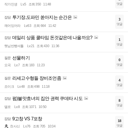
댓글
작가인생
Lv.5
조회 350
11:48
투기장,도파민 쏟아지는 순간은
잡담
3
댓글
깨어있어라
Lv.63
조회 664
11:42
데일리 상품 쿨타임 돈것같은데 나올까요?
잡담
1
댓글
햇님반빵셔틀
Lv.21
조회 430
11:36
선물하기
질문
0
댓글
오곡
Lv.7
조회 183
11:23
리세고수형들 장비조언좀
질문
4
댓글
조이크
Lv.48
조회 498
11:18
펌)불맛효녀의 집안 권력 쿠데타 시도
잡담
8
댓글
델로
Lv.8
조회 1071
10:50
9고창 VS 7포창
잡담
18
댓글
천사신
Lv.76
조회 705
10:34