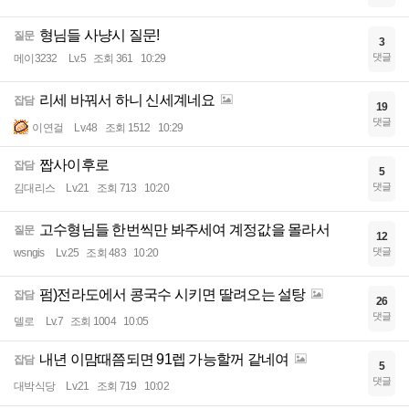
형님들 사냥시 질문!
질문
3
댓글
메이3232
Lv.5
조회 361
10:29
리세 바꿔서 하니 신세계네요
잡담
19
댓글
이연걸
Lv.48
조회 1512
10:29
짭사이후로
잡담
5
댓글
김대리스
Lv.21
조회 713
10:20
고수형님들 한번씩만 봐주세여 계정값을 몰라서
질문
12
댓글
wsngis
Lv.25
조회 483
10:20
펌)전라도에서 콩국수 시키면 딸려오는 설탕
잡담
26
댓글
델로
Lv.7
조회 1004
10:05
내년 이맘때쯤되면 91렙 가능할꺼 같네여
잡담
5
댓글
대박식당
Lv.21
조회 719
10:02