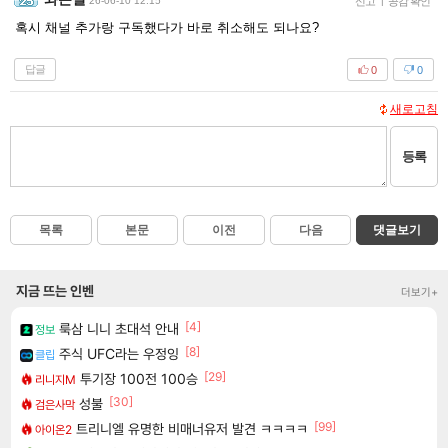
26-06-10 12:15
신고
|
공감 확인
혹시 채널 추가랑 구독했다가 바로 취소해도 되나요?
답글
0
0
새로고침
등록
목록
본문
이전
다음
댓글보기
지금 뜨는 인벤
더보기+
[4]
룩삼 니니 초대석 안내
정보
[8]
주식 UFC라는 우정잉
클립
[29]
투기장 100전 100승
리니지M
[30]
성불
검은사막
[99]
트리니엘 유명한 비매너유저 발견 ㅋㅋㅋㅋ
아이온2