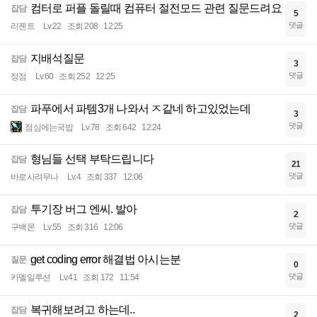
컴터로 퍼플 돌릴때 컴퓨터 절전모드 관련 질문드려요
잡담
5
댓글
리젠트
Lv.22
조회 208
12:25
지배석질문
잡담
3
댓글
정점
Lv.60
조회 252
12:25
파푸에서 파템3개 나와서 ㅈ같네 하고있었는데
잡담
3
댓글
점심에는국밥
Lv.78
조회 642
12:24
형님들 선택 부탁드립니다
잡담
21
댓글
바로사려무나
Lv.4
조회 337
12:06
투기장 버그 엔씨. 발아
잡담
2
댓글
구백몬
Lv.55
조회 316
12:06
get coding error 해결법 아시는분
질문
0
댓글
카멜일루션
Lv.41
조회 172
11:54
복귀해보려고 하는데..
잡담
2