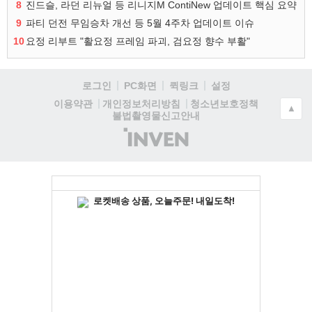
8
진드슬, 라던 리뉴얼 등 리니지M ContiNew 업데이트 핵심 요약
9
파티 던전 무임승차 개선 등 5월 4주차 업데이트 이슈
10
요정 리부트 "활요정 프레임 파괴, 검요정 향수 부활"
로그인
PC화면
퀵링크
설정
청소년보호정책
이용약관
개인정보처리방침
▲
불법촬영물신고안내
(주)
인
벤