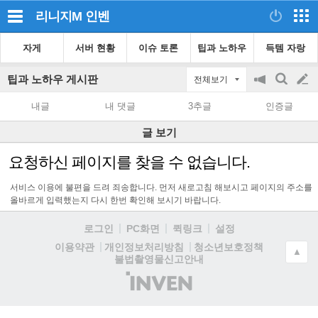
리니지M
인벤
자게
서버 현황
이슈 토론
팁과 노하우
득템 자랑
팁과 노하우 게시판
전체보기
공
검
글
지
색
내글
내 댓글
3추글
인증글
on/off
쓰
글 보기
기
요청하신 페이지를 찾을 수 없습니다.
서비스 이용에 불편을 드려 죄송합니다. 먼저 새로고침 해보시고 페이지의 주소를
올바르게 입력했는지 다시 한번 확인해 보시기 바랍니다.
로그인
PC화면
퀵링크
설정
청소년보호정책
이용약관
개인정보처리방침
▲
불법촬영물신고안내
(주)
인
벤