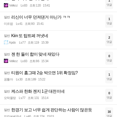
1
댓글
Velkoz
Lv.83
조회 120
15:41
리신이 너무 던져댄거 아닌가 ㅋㅋ
일반
1
댓글
미르팝
Lv.41
조회 80
15:41
Kiin 또 탑트페 꺼냇네
일반
2
댓글
Apdo
Lv.77
조회 119
15:39
젠 한 둘이 합이 맞네 재밌다
일반
0
댓글
Velkoz
Lv.83
조회 86
15:34
티원이 홈그때 2승 박으면 1위 확정임?
일반
1
댓글
꿈틀아
Lv.30
조회 189
15:22
케스파 한화 젠지 1군 대전이네
일반
0
댓글
모락몰랑
Lv.77
조회 131
15:14
한경기 보고 너무 쉽게 판단하는 사람이 많은듯
일반
16
댓글
치킨goat굽네
Lv.40
조회 274
15:03