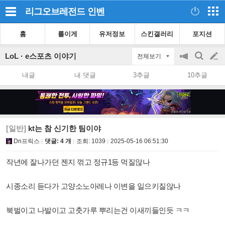
리그오브레전드
인벤
홈
롤이게
유저정보
스킨갤러리
포지션
LoL · e스포츠 이야기
전체보기
공
검
글
지
색
내글
내 댓글
3추글
10추글
on/off
쓰
기
[일반]
kt는 참 신기한 팀이야
Dn프릭스
댓글: 4 개
조회:
1039
2025-05-16 06:51:30
작년에 잘나가던 젠지 꺾고 정규1등 먹질않나
시종소리 듣다가 고양소노아레나 이변을 일으키질않나
북벌이고 나발이고 고춧가루 뿌리는건 이새끼들인듯 ㅋㅋ