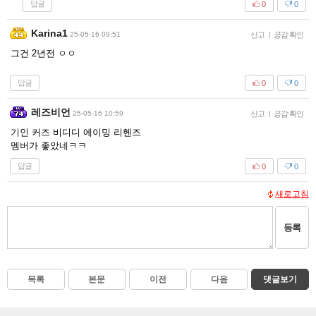
답글
0
0
Karina1
25-05-16 09:51
신고
|
공감 확인
그건 2년전 ㅇㅇ
답글
0
0
레즈비언
25-05-16 10:59
신고
|
공감 확인
기인 커즈 비디디 에이밍 리헨즈
멤버가 좋았네ㅋㅋ
답글
0
0
새로고침
등록
목록
본문
이전
다음
댓글보기