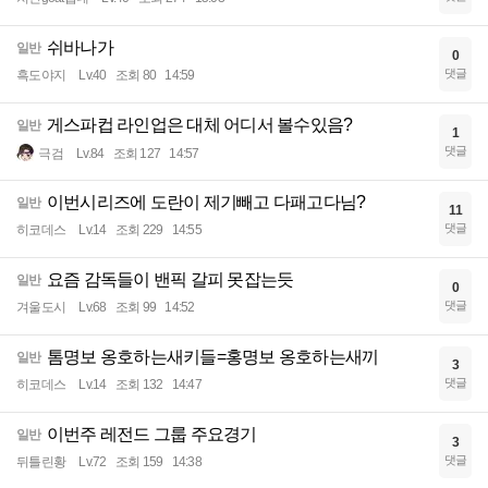
쉬바나가
일반
0
댓글
흑도야지
Lv.40
조회 80
14:59
게스파컵 라인업은 대체 어디서 볼수있음?
일반
1
댓글
극검
Lv.84
조회 127
14:57
이번시리즈에 도란이 제기빼고 다패고다님?
일반
11
댓글
히코데스
Lv.14
조회 229
14:55
요즘 감독들이 밴픽 갈피 못잡는듯
일반
0
댓글
겨울도시
Lv.68
조회 99
14:52
톰명보 옹호하는새키들=홍명보 옹호하는새끼
일반
3
댓글
히코데스
Lv.14
조회 132
14:47
이번주 레전드 그룹 주요경기
일반
3
댓글
뒤틀린황
Lv.72
조회 159
14:38