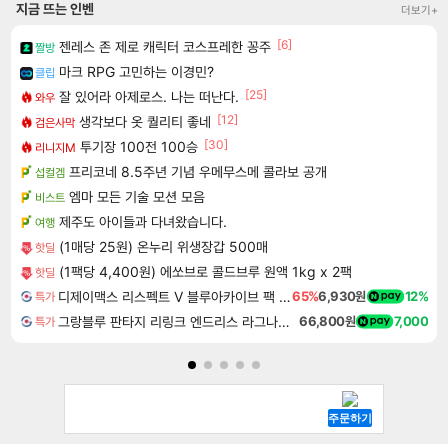
지금 뜨는 인벤
더보기+
[6]
젠레스 존 제로 캐릭터 코스프레한 꽁주
짤방
마크 RPG 고민하는 이경민?
클립
[25]
잘 있어라 아제로스. 나는 떠난다.
와우
[12]
생각보다 옷 퀄리티 좋네
검은사막
[30]
투기장 100전 100승
리니지M
프리코네 8.5주년 기념 우메무스메 콜라보 공개
섭컬겜
엠마 모든 기술 모션 모음
비스트
제주도 아이들과 다녀왔습니다.
여행
(1매당 25원) 온누리 위생장갑 500매
핫딜
(1팩당 4,400원) 에쏘브로 콜드브루 원액 1kg x 2팩
핫딜
디제이맥스 리스펙트 V 블루아카이브 팩 DJMAX RESPECT V Blue Archive Pack DLC
65%
6,930원
12%
특가
그랑블루 판타지 리링크 엔드리스 라그나로크 Granblue Fantasy Relink Endless Ragnarok
66,800원
7,000
특가