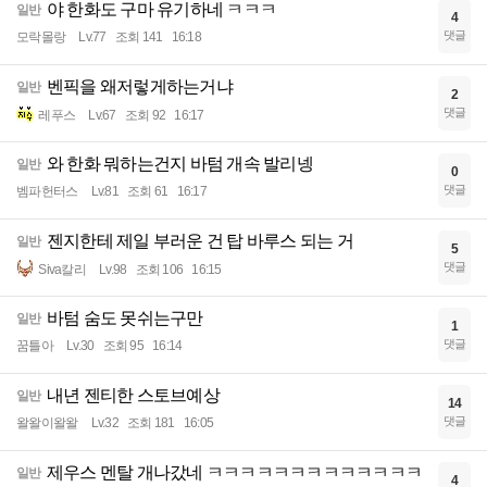
야 한화도 구마 유기하네 ㅋㅋㅋ
일반
4
댓글
모락몰랑
Lv.77
조회 141
16:18
벤픽을 왜저렇게하는거냐
일반
2
댓글
레푸스
Lv.67
조회 92
16:17
와 한화 뭐하는건지 바텀 개속 발리넹
일반
0
댓글
벰파헌터스
Lv.81
조회 61
16:17
젠지한테 제일 부러운 건 탑 바루스 되는 거
일반
5
댓글
Siva칼리
Lv.98
조회 106
16:15
바텀 숨도 못쉬는구만
일반
1
댓글
꿈틀아
Lv.30
조회 95
16:14
내년 젠티한 스토브예상
일반
14
댓글
왈왈이왈왈
Lv.32
조회 181
16:05
제우스 멘탈 개나갔네 ㅋㅋㅋㅋㅋㅋㅋㅋㅋㅋㅋㅋㅋ
일반
4