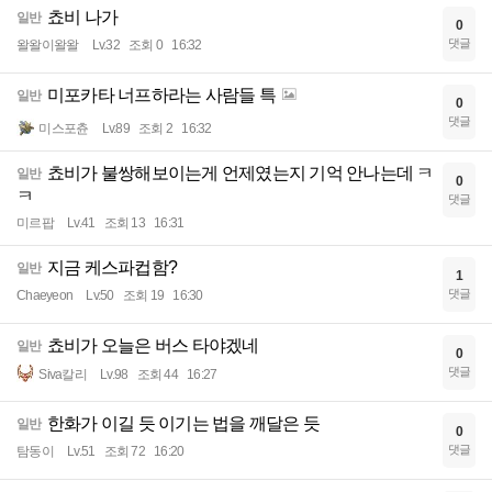
쵸비 나가
일반
0
댓글
왈왈이왈왈
Lv.32
조회 0
16:32
미포카타 너프하라는 사람들 특
일반
0
댓글
미스포츈
Lv.89
조회 2
16:32
쵸비가 불쌍해보이는게 언제였는지 기억 안나는데 ㅋ
일반
0
ㅋ
댓글
미르팝
Lv.41
조회 13
16:31
지금 케스파컵함?
일반
1
댓글
Chaeyeon
Lv.50
조회 19
16:30
쵸비가 오늘은 버스 타야겠네
일반
0
댓글
Siva칼리
Lv.98
조회 44
16:27
한화가 이길 듯 이기는 법을 깨달은 듯
일반
0
댓글
탐동이
Lv.51
조회 72
16:20