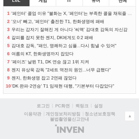
LoL
게임
IT
유머
연예
1
'페인터' 콜업 이유 "불화는 X, '페인터'는 부족한 콜을 채워줄 선수"
2
'오너' 빼고, '페인터' 출전한 T1, 한화생명에 패배
3
우리는 갑자기 잘해진 게 아니다 '씨맥' 김대호 감독의 자신감
4
갈피를 잡지 못한 젠지, DK에게도 0:2 패배
5
김대호 감독, "패인, 명쾌하고 심플...다시 힘낼 수 있어"
6
여름의 KT, 한화생명까지 잡았다
7
'페이즈' 날뛴 T1, DK 연승 끊고 1위 지켜
8
젠지 유상욱 감독 "2세트 역전의 원인...너무 급했다"
9
젠지, 한화생명 잡고 2연패 끊었다
10
'DK 완파·2연승' T1 임재현 대행, "기본부터 다잡았다"
로그인
PC화면
퀵링크
설정
청소년보호정책
이용약관
개인정보처리방침
▲
불법촬영물신고안내
(주)
인