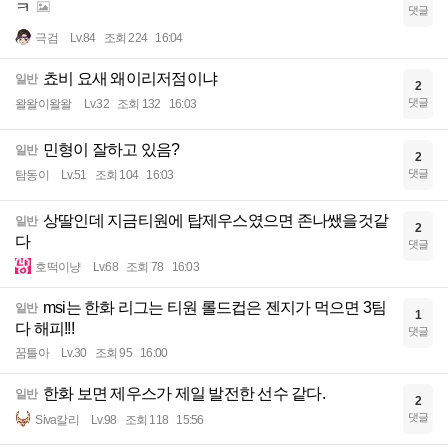
ㅋ
댓글
극검
Lv.84
조회 224
16:04
쵸비 요새 왜이리저점이냐
일반
2
댓글
왈왈이왈왈
Lv.32
조회 132
16:03
민형이 잘하고 있음?
일반
2
댓글
탐동이
Lv.51
조회 104
16:03
상딸인데 지금티원에 탑제우스였으면 존나쌨을것같
일반
2
다
댓글
호떡이냥
Lv.68
조회 78
16:03
msi는 한화 리그는 티원 롤드컵은 젠지가 먹으면 3팀
일반
1
다 해피!!!
댓글
꿈틀아
Lv.30
조회 95
16:00
한화 보면 제우스가 제일 발전한 선수 같다.
일반
2
댓글
Siva칼리
Lv.98
조회 118
15:56