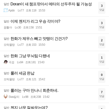
Doran이 새 챔프깎아서 메타의 선두주자 될 가능성
일반
3
댓글
Apdo
Lv.77
조회 118
15:53
이제 젠지가 리그 우승 각이야?
일반
3
댓글
꿈틀아
Lv.30
조회 158
15:51
한화가 제우스 빼고 맛탱이 간건가?
일반
2
댓글
모락몰랑
Lv.77
조회 153
15:50
한화 그냥 무뇌팀 다됐네
일반
1
댓글
극검
Lv.84
조회 181
15:43
룰러 세금 완납
일반
0
댓글
모락몰랑
Lv.77
조회 121
15:42
룰러는 구마 만나니 회춘하네.
일반
7
댓글
Siva칼리
Lv.98
조회 208
15:42
젠지 너무 잘싸우는데?
일반