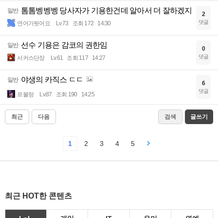
톰톰벵벵벵 당사자가 기용한건데 알아서 더 잘하겠지
일반
2
댓글
연어가됫어요
Lv.73
조회 172
14:30
선수 기용은 감코의 권한임
일반
0
댓글
서커스단장
Lv.61
조회 117
14:27
야생의 카직스 ㄷㄷ
일반
6
댓글
르블랑
Lv.87
조회 190
14:25
최근
다음
검색
글쓰기
1
2
3
4
5
최근 HOT한 콘텐츠