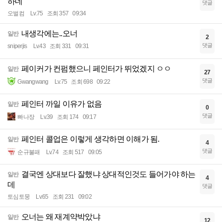
하네
댓글
오벌컴
Lv.75
조회 357
09:34
내생각에는..오너
일반
2
댓글
sniperjis
Lv.43
조회 331
09:31
페이커가 컨펌했으니 페인터가 뛰었겠지 ㅇㅇ
일반
27
댓글
Gwangwang
Lv.75
조회 698
09:22
페인터 까일 이유가 없음
일반
0
댓글
빠나장
Lv.39
조회 174
09:17
페인터 콜업은 이렇게 생각하면 이해가 됨.
일반
4
댓글
순규불패
Lv.74
조회 517
09:05
결국엔 상대보다 잘했냐 상대적인것도 들어가야 하는
일반
4
데
댓글
토심토뭉
Lv.65
조회 231
09:02
오너는 왜 재계약박았냐
일반
12