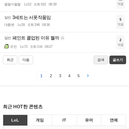
댓글
왈왈이왈왈
Lv.32
조회 632
08:39
3세트는 서폿작품임
일반
5
댓글
대황벤
Lv.28
조회 396
08:36
페인트 콜업된 이유 뭘까
일반
2
댓글
유린
Lv.73
조회 316
08:27
최근
다음
검색
글쓰기
1
2
3
4
5
최근 HOT한 콘텐츠
LoL
게임
IT
유머
연예