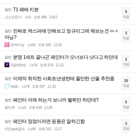
T1 패배 지분
일반
5
댓글
고소전문가
Lv.3
조회 396
13:02
진짜로 케스파때 안해보고 정규리그에 해보는건 ㅂㅅ
일반
3
아님?
댓글
호떡이냥
Lv.68
조회 260
12:32
분명 1세트 끝나곤 페인터가 오너보다 낫다고 하던데
일반
2
댓글
3일에한번
Lv.54
조회 378
12:12
이제막 취직한 사회초년생한테 줄만한 선물 추천좀
일반
15
댓글
Apdo
Lv.76
조회 337
11:32
페인터 어제 하는거 보니까 벨튀만 하던데?
일반
5
댓글
뚱카츄
Lv.16
조회 439
11:30
페인터 장점이라면 핑퐁은 잘하긴함
일반
3
댓글
치킨goat굽네
Lv.40
조회 310
11:27