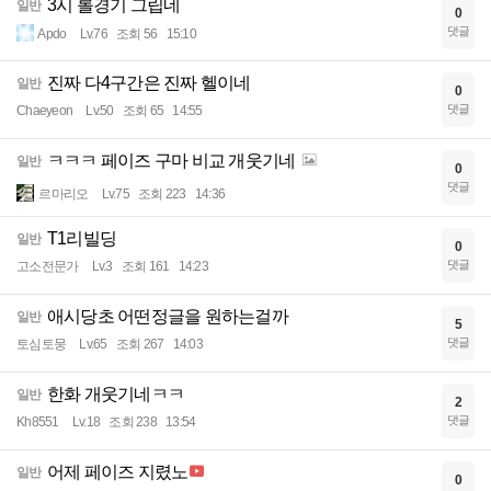
3시 롤경기 그립네
일반
0
댓글
Apdo
Lv.76
조회 56
15:10
진짜 다4구간은 진짜 헬이네
일반
0
댓글
Chaeyeon
Lv.50
조회 65
14:55
ㅋㅋㅋ 페이즈 구마 비교 개웃기네
일반
0
댓글
르마리오
Lv.75
조회 223
14:36
T1리빌딩
일반
0
댓글
고소전문가
Lv.3
조회 161
14:23
애시당초 어떤정글을 원하는걸까
일반
5
댓글
토심토뭉
Lv.65
조회 267
14:03
한화 개웃기네ㅋㅋ
일반
2
댓글
Kh8551
Lv.18
조회 238
13:54
어제 페이즈 지렸노
일반
0