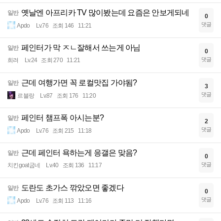
옛날엔 아프리카 TV 많이봤는데 요즘은 안보게되네
일반
0
댓글
Apdo
Lv.76
조회 146
11:21
페인터가 막 ㅈㄴ잘해서 쓰는게 아님
일반
0
댓글
희려
Lv.24
조회 270
11:21
근데 여행가면 꼭 로컬맛집 가야됨?
일반
3
댓글
르블랑
Lv.87
조회 176
11:20
페인터 챔프폭 아시는분?
일반
2
댓글
Apdo
Lv.76
조회 215
11:18
근데 페인터 욕하는게 응갤은 맞음?
일반
0
댓글
치킨goat굽네
Lv.40
조회 136
11:17
도란도 초가스 깎았오면 좋겠다
일반
0
댓글
Apdo
Lv.76
조회 113
11:16