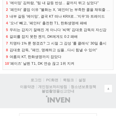
1
'에이밍' 김하람, "팀 내 갈등 반성... 끝까지 뛰고 싶었다"
2
'페인터' 콜업 이유 "불화는 X, '페인터'는 부족한 콜을 채워줄 선수"
3
내부 갈등 '에이밍', 결국 KT 떠나 KRX로...'지우'와 트레이드
4
'오너' 빼고, '페인터' 출전한 T1, 한화생명에 패배
5
우리는 갑자기 잘해진 게 아니다 '씨맥' 김대호 감독의 자신감
6
갈피를 잡지 못한 젠지, DK에게도 0:2 패배
7
치명타 1% 룬 챙겼죠? 그 시절 그 감성 '롤 클래식' 30일 출시
8
김대호 감독, "패인, 명쾌하고 심플...다시 힘낼 수 있어"
9
여름의 KT, 한화생명까지 잡았다
10
'페이즈' 날뛴 T1, DK 연승 끊고 1위 지켜
로그인
PC화면
퀵링크
설정
청소년보호정책
이용약관
개인정보처리방침
▲
불법촬영물신고안내
(주)
인
벤