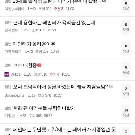
23세트 솔직히 도란 페이커가 좀만 더 잘했다면
일반
8
댓글
치킨goat굽네
Lv.40
조회 526
추천 2
11:03
근데 용한타는 페인터가 욕먹을건 없는데
일반
0
댓글
칠퍼센트
Lv.53
조회 139
10:59
페인터가 올라온이유
일반
0
댓글
마력의질주
Lv.72
조회 253
10:39
ㅋㅋ 대환중
일반
6
댓글
Velkoz
Lv.83
조회 516
추천 4
10:31
오너 트럭박아서 정글 바껐는데 왜들 지랄들임?
일반
2
댓글
Sakamotoma
Lv.13
조회 376
10:27
한화 팬 여러분들 부탁하나할게
일반
34
댓글
대황벤
Lv.28
조회 598
09:37
페인터는 무난했고 2,3세트는 페이커가 시종일관 못
일반
1