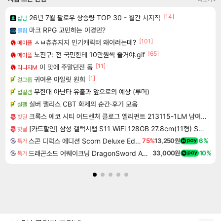
[14]
26년 7월 팔로우 상승량 TOP 30 - 월간 치지직
잡담
마크 RPG 고민하는 이경민?
클립
[101]
ㅅㅂ츄츄지지 인기캐릭터 왜이러는데?
메이플
[65]
노진구: 전 국민한테 10만원씩 줄거야.gif
메이플
[11]
이 맛에 주말던전 돔
리니지M
[1]
귀여운 아일릿 원희
걸그룹
무한대 아난타 유출과 앞으로의 예상 (루머)
섭컬겜
실버 팰리스 CBT 화제의 순간·후기 모음
실팰
크록스 에코 시티 어드벤처 클로그 엘리펀트 213115-1LM 남여공용 220
핫딜
[카드할인] 삼성 갤럭시탭 S11 WiFi 128GB 27.8cm(11형) S펜포함 태블릿PC
핫딜
스콘 디럭스 에디션 Scorn Deluxe Edition
75%
13,250원
6%
특가
드래곤소드 어웨이크닝 DragonSword Awakening
33,000원
10%
특가