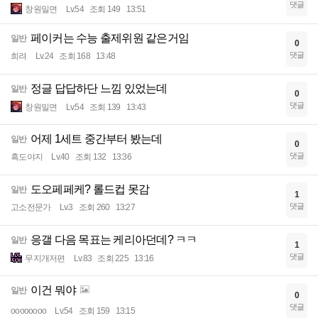
댓글
창원밀면
Lv.54
조회 149
13:51
페이커는 수능 출제위원 같은거임
일반
0
댓글
희려
Lv.24
조회 168
13:48
정글 답답하단 느낌 있었는데
일반
0
댓글
창원밀면
Lv.54
조회 139
13:43
어제 1세트 중간부터 봤는데
일반
0
댓글
흑도야지
Lv.40
조회 132
13:36
도오페페케? 롤드컵 못감
일반
1
댓글
고소전문가
Lv.3
조회 260
13:27
응갤 다음 목표는 케리아던데? ㅋㅋ
일반
1
댓글
무지개저편
Lv.83
조회 225
13:16
이건 뭐야
일반
0
댓글
oooooooo
Lv.54
조회 159
13:15