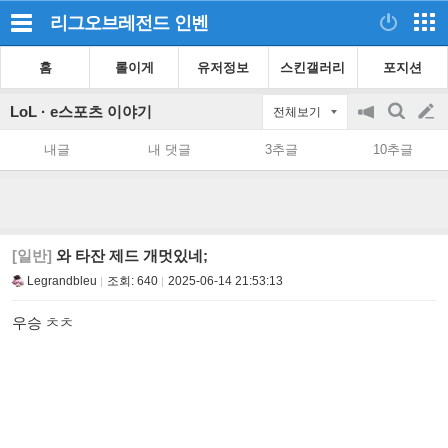
리그오브레전드
인벤
홈
롤이게
유저정보
스킨갤러리
포지션
LoL · e스포츠 이야기
전체보기
공
검
글
지
색
내글
내 댓글
3추글
10추글
on/off
쓰
기
[일반]
와 타잔 제드 개멋있네;
Legrandbleu
조회:
640
2025-06-14 21:53:13
우승 ㅊㅊ