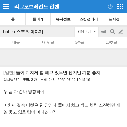
리그오브레전드
인벤
홈
롤이게
유저정보
스킨갤러리
포지션
LoL · e스포츠 이야기
전체보기
공
검
글
지
색
내글
내 댓글
3추글
10추글
on/off
쓰
기
[일반]
둘이 디지게 힘 빼고 있으면 젠지만 기분 좋지
임시닉275
댓글: 2 개
조회:
248
2025-07-12 10:15:16
두 팀 다 존나 멍청하네
어차피 결승 티켓은 한 장인데 둘이서 치고 박고 체력 소진하면 제
일 웃고 있을 팀이 어디겠냐?