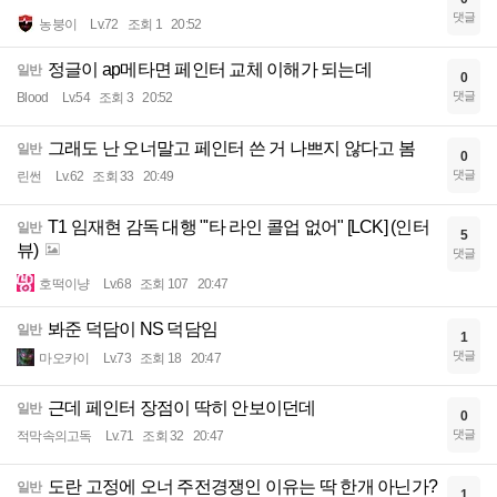
댓글
농붕이
Lv.72
조회 1
20:52
정글이 ap메타면 페인터 교체 이해가 되는데
일반
0
댓글
Blood
Lv.54
조회 3
20:52
그래도 난 오너말고 페인터 쓴 거 나쁘지 않다고 봄
일반
0
댓글
린썬
Lv.62
조회 33
20:49
T1 임재현 감독 대행 "'타 라인 콜업 없어" [LCK] (인터
일반
5
뷰)
댓글
호떡이냥
Lv.68
조회 107
20:47
봐준 덕담이 NS 덕담임
일반
1
댓글
마오카이
Lv.73
조회 18
20:47
근데 페인터 장점이 딱히 안보이던데
일반
0
댓글
적막속의고독
Lv.71
조회 32
20:47
도란 고정에 오너 주전경쟁인 이유는 딱 한개 아닌가?
일반
1