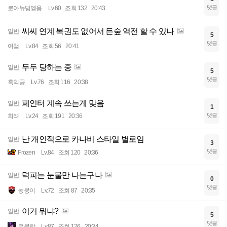
댓글
로아뉴빙엥용
Lv.60
조회 132
20:43
씨씨 연계 복권도 없어서 든숲 역전 할 수 있나
일반
5
댓글
여챔
Lv.84
조회 56
20:41
두두 당하는 중
일반
5
댓글
흑익공
Lv.76
조회 116
20:38
페인터 계속 쓰는게 맞음
일반
1
댓글
희려
Lv.24
조회 191
20:36
난 개인적으로 카나비 스타일 별로임
일반
3
댓글
Frozen
Lv.84
조회 120
20:36
덕피는 눈물만 나는구나
일반
0
댓글
농붕이
Lv.72
조회 87
20:35
이거 뭐냐?
일반
5
댓글
르블랑
Lv.87
조회 126
20:34