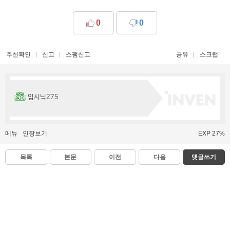
0
0
추천확인
신고
스팸신고
공유
스크랩
임시닉275
메뉴
인장보기
EXP 27%
목록
본문
이전
다음
댓글쓰기