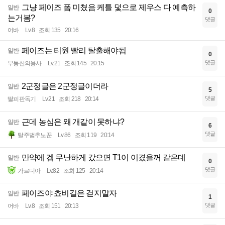
그냥 페이즈 폼 미쳤음 케틀 덫으로 제우스 다 예측하
일반
0
는거봄?
댓글
어바
Lv.8
조회 135
20:16
페이즈는 티원 빨리 탈출해야됨
일반
0
댓글
부동산의용사
Lv.21
조회 145
20:15
2군정글은 2군정글이더라
일반
5
댓글
딸피판독기
Lv.21
조회 218
20:14
근데 농심은 왜 개같이 못하냐?
일반
6
댓글
탈주범추노꾼
Lv.86
조회 119
20:14
만약에 겜 무난하게 갔으면 T1이 이겼을꺼 같은데
일반
0
댓글
가르디아
Lv.82
조회 125
20:14
페이즈야 쵸비길은 걷지말자
일반
1
댓글
어바
Lv.8
조회 151
20:13