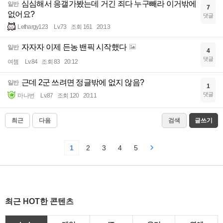
심심해서 응갤가봤는데 거긴 죄다 누구빼라 이거밖에
일반
7
없어요?
댓글
Lethargy123
Lv.73
조회 161
20:13
자자자 이제 든농 밴픽 시작했다
일반
4
댓글
여챔
Lv.84
조회 83
20:12
근데 2군 쓰려면 정글밖에 없지 않음?
일반
1
댓글
마나번
Lv.87
조회 120
20:11
최근
다음
검색
글쓰기
1
2
3
4
5
최근 HOT한 콘텐츠