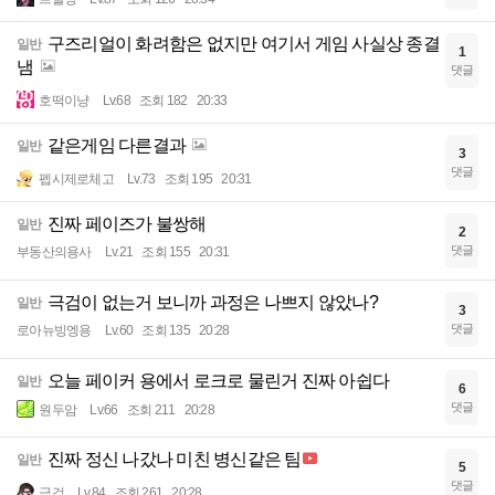
구즈리얼이 화려함은 없지만 여기서 게임 사실상 종결
일반
1
냄
댓글
호떡이냥
Lv.68
조회 182
20:33
같은게임 다른결과
일반
3
댓글
펩시제로체고
Lv.73
조회 195
20:31
진짜 페이즈가 불쌍해
일반
2
댓글
부동산의용사
Lv.21
조회 155
20:31
극검이 없는거 보니까 과정은 나쁘지 않았나?
일반
3
댓글
로아뉴빙엥용
Lv.60
조회 135
20:28
오늘 페이커 용에서 로크로 물린거 진짜 아쉽다
일반
6
댓글
원두암
Lv.66
조회 211
20:28
진짜 정신 나갔나 미친 병신같은 팀
일반
5
댓글
극검
Lv.84
조회 261
20:28