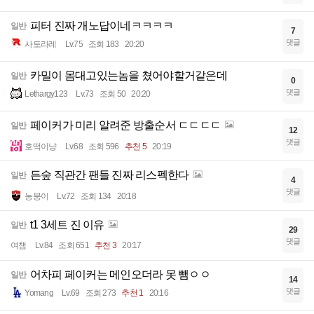
피터 진짜 개노답이네ㅋㅋㅋㅋ
일반
7
댓글
사토라레
Lv.75
조회 183
20:20
카밀이 몸대고있는놈을 쳤어야할거같은데
일반
0
댓글
Lethargy123
Lv.73
조회 50
20:20
페이커가 미리 알려준 방출순서 ㄷㄷㄷㄷ
일반
12
댓글
호떡이냥
Lv.68
조회 596
추천 5
20:19
든숲 직관간 팬들 진짜 리스펙한다
일반
4
댓글
농붕이
Lv.72
조회 134
20:18
t1 3세트 진 이유
일반
29
댓글
여챔
Lv.84
조회 651
추천 3
20:17
어차피 페이커는 메인오더라 못 뺌ㅇㅇ
일반
14
댓글
Yomang
Lv.69
조회 273
추천 1
20:16