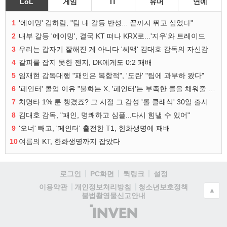
LoL
게임
IT
유머
연예
1
'에이밍' 김하람, "팀 내 갈등 반성... 끝까지 뛰고 싶었다"
2
내부 갈등 '에이밍', 결국 KT 떠나 KRX로...'지우'와 트레이드
3
우리는 갑자기 잘해진 게 아니다 '씨맥' 김대호 감독의 자신감
4
갈피를 잡지 못한 젠지, DK에게도 0:2 패배
5
임재현 감독대행 "패인은 복합적", '도란' "팀에 과부하 왔다"
6
'페인터' 콜업 이유 "불화는 X, '페인터'는 부족한 콜을 채워줄 선수"
7
치명타 1% 룬 챙겼죠? 그 시절 그 감성 '롤 클래식' 30일 출시
8
김대호 감독, "패인, 명쾌하고 심플...다시 힘낼 수 있어"
9
'오너' 빼고, '페인터' 출전한 T1, 한화생명에 패배
10
여름의 KT, 한화생명까지 잡았다
로그인
PC화면
퀵링크
설정
청소년보호정책
이용약관
개인정보처리방침
▲
불법촬영물신고안내
(주)
인