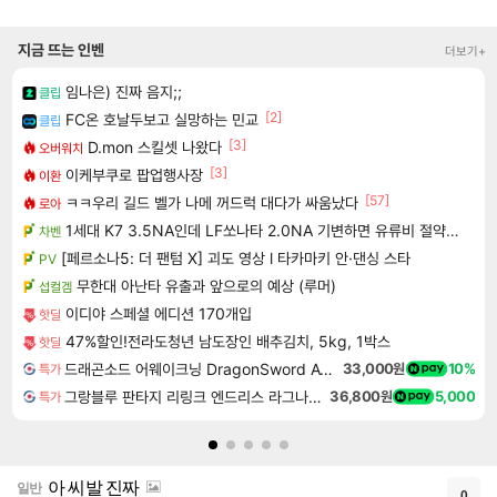
지금 뜨는 인벤
더보기+
임나은) 진짜 음지;;
클립
[2]
FC온 호날두보고 실망하는 민교
클립
[3]
D.mon 스킬셋 나왔다
오버워치
[3]
이케부쿠로 팝업행사장
이환
[57]
ㅋㅋ우리 길드 벨가 나메 꺼드럭 대다가 싸움났다
로아
1세대 K7 3.5NA인데 LF쏘나타 2.0NA 기변하면 유류비 절약이 얼마나 될까요..?
차벤
[페르소나5: 더 팬텀 X] 괴도 영상 l 타카마키 안·댄싱 스타
PV
무한대 아난타 유출과 앞으로의 예상 (루머)
섭컬겜
이디야 스페셜 에디션 170개입
핫딜
47%할인!전라도청년 남도장인 배추김치, 5kg, 1박스
핫딜
드래곤소드 어웨이크닝 DragonSword Awakening
33,000원
10%
특가
그랑블루 판타지 리링크 엔드리스 라그나로크 업그레이드 킷 Granblue Fantasy Relink Endless Ragnarok Upgrade Kit DLC
36,800원
5,000
특가
아 씨발 진짜
일반
0