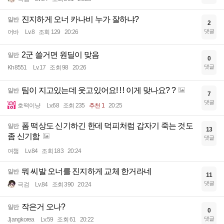
진지하게 오너 카나비 누가 잘하냐?
일반
2
댓글
어바
Lv.8
조회 129
20:26
2군 쓸거면 원딜이 맞음
일반
0
댓글
Kh8551
Lv.17
조회 98
20:26
팀이 지고있는데 웃고있어요! ! ! 이게 맞나요? ?
일반
7
댓글
호떡이냥
Lv.68
조회 235
추천 1
20:25
폼 떡상도 신기하긴 한데 덕피처럼 갑자기 죽는 것도
일반
13
좀 신기함
댓글
여챔
Lv.84
조회 183
20:24
뭐 씨발 오너를 진지하게 교체 한거라네
일반
11
댓글
극검
Lv.84
조회 390
20:24
작은거 오나?
일반
0
댓글
Jjangkorea
Lv.59
조회 61
20:22