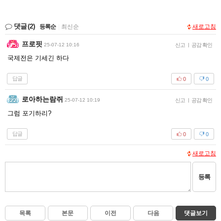
댓글
(2)
등록순
|
최신순
새로고침
프로핏
25-07-12 10:16
신고
|
공감 확인
국제전은 기세긴 하다
답글
0
0
로아하는람쥐
25-07-12 10:19
신고
|
공감 확인
그럼 포기하리?
답글
0
0
새로고침
등록
목록
본문
이전
다음
댓글보기