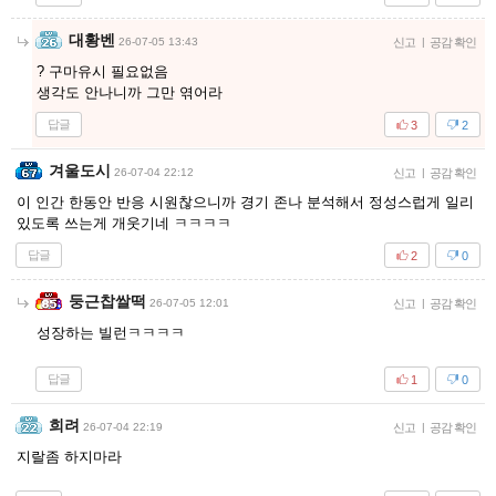
대황벤
26-07-05 13:43
신고
|
공감 확인
? 구마유시 필요없음
생각도 안나니까 그만 엮어라
답글
3
2
겨울도시
26-07-04 22:12
신고
|
공감 확인
이 인간 한동안 반응 시원찮으니까 경기 존나 분석해서 정성스럽게 일리
있도록 쓰는게 개웃기네 ㅋㅋㅋㅋ
답글
2
0
둥근찹쌀떡
26-07-05 12:01
신고
|
공감 확인
성장하는 빌런ㅋㅋㅋㅋ
답글
1
0
희려
26-07-04 22:19
신고
|
공감 확인
지랄좀 하지마라