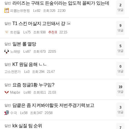
라이즈는 구래도 든숲이라는 압도적 꼴찌가 있는데
일반
2
댓글
피뽑는유현찡
Lv.82
조회 326
22:30
T1 스킨 머살지 고민돼서 걍
일반
9
댓글
트런들
Lv.75
조회 938
추천 8
22:15
일본 롤 멸망
일반
5
댓글
노래방
Lv.87
조회 673
22:05
KT 원딜 음해 ㄴㄴ
일반
0
댓글
고소전문가
Lv.3
조회 294
21:47
요즘 정글1황 누구임?
일반
19
댓글
Map1e
Lv.80
조회 811
21:03
담킅은 좀 지켜봐야할듯 저번주경기력보고
일반
3
댓글
수극
Lv.58
조회 347
20:58
lck 실질 팀 순위
일반
7