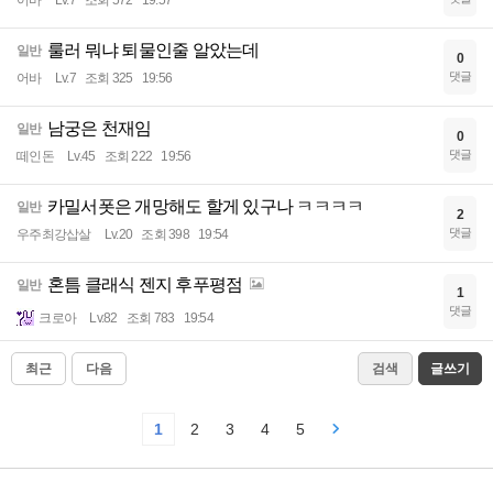
어바
Lv.7
조회 572
19:57
룰러 뭐냐 퇴물인줄 알았는데
일반
0
댓글
어바
Lv.7
조회 325
19:56
남궁은 천재임
일반
0
댓글
떼인돈
Lv.45
조회 222
19:56
카밀서폿은 개망해도 할게 있구나 ㅋㅋㅋㅋ
일반
2
댓글
우주최강삽살
Lv.20
조회 398
19:54
혼틈 클래식 젠지 후푸평점
일반
1
댓글
크로아
Lv.82
조회 783
19:54
최근
다음
검색
글쓰기
1
2
3
4
5