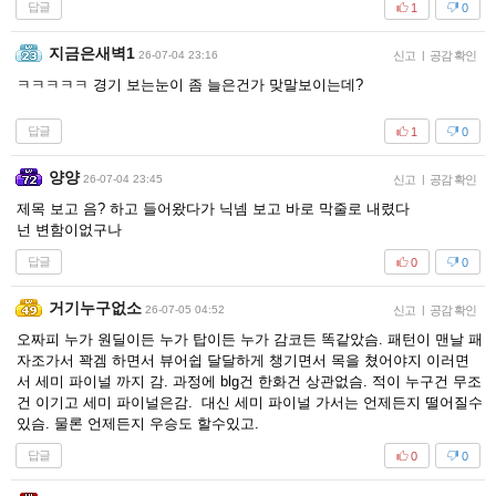
답글
1
0
지금은새벽1
26-07-04 23:16
신고
|
공감 확인
ㅋㅋㅋㅋㅋ 경기 보는눈이 좀 늘은건가 맞말보이는데?
답글
1
0
양양
26-07-04 23:45
신고
|
공감 확인
제목 보고 음? 하고 들어왔다가 닉넴 보고 바로 막줄로 내렸다
넌 변함이없구나
답글
0
0
거기누구없소
26-07-05 04:52
신고
|
공감 확인
오짜피 누가 원딜이든 누가 탑이든 누가 감코든 똑같았슴. 패턴이 맨날 패
자조가서 꽉겜 하면서 뷰어쉽 달달하게 챙기면서 목을 쳤어야지 이러면
서 세미 파이널 까지 감. 과정에 blg건 한화건 상관없슴. 적이 누구건 무조
건 이기고 세미 파이널은감. 대신 세미 파이널 가서는 언제든지 떨어질수
있슴. 물론 언제든지 우승도 할수있고.
답글
0
0