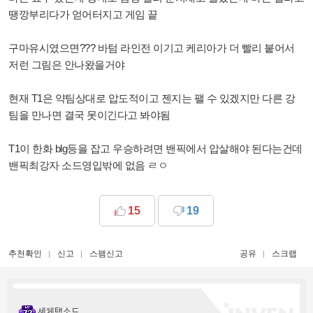
땡깡부리다가 얻어터지고 게임 끝
구마유시였으면??? 바텀 라인전 이기고 케리아가 더 빨리 붙어서
저런 그림은 안나왔을거야
현재 T1은 약팀상대로 압도적이고 젠지는 팰 수 있겠지만 다른 강
팀을 만나면 결국 못이긴다고 봐야됨
T1이 한화 blg등을 잡고 우승하려면 밴픽에서 압살해야 된다는건데
밴픽최강자 소드영입밖에 없음 ㄹㅇ
15
19
추천확인
신고
스팸신고
공유
스크랩
세체탱소드