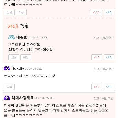
로 바뀜ㅋㅋㅋㅋㅋㅋㅋㅋ
답글
이동
20
3
대황벤
26-07-05 13:43
신고
|
공감 확인
? 구마유시 필요없음
생각도 안나니까 그만 엮어라
답글
이동
3
2
HuxSly
26-07-04 21:57
신고
|
공감 확인
밴픽보단 탑으로 오시지요 소드갓
답글
0
0
엑페사랑해요
26-07-04 22:05
신고
|
공감 확인
이새끼 옛날에는 처음부어 끝까지 소드로 개소리하는 컨셉이었는데
요즘 롤보는눈 늘어서 맞는말 하다가 갑자기 소드싸놓고 튀는 컨셉으
로 바뀜ㅋㅋㅋㅋㅋㅋㅋㅋ