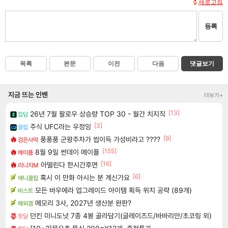
새로고침
등록
목록
본문
이전
다음
댓글보기
지금 뜨는 인벤
더보기+
[13]
26년 7월 팔로우 상승량 TOP 30 - 월간 치지직
잡담
[3]
주식 UFC라는 우정잉
클립
[9]
풍풍풍 군왕주차가 씹이득 가성비라고 ????
검은사막
[155]
8월 9일 썬데이 메이플
메이플
[16]
아떨린다 한시간후면
리니지M
[6]
혹시 이 만화 아시는 분 계신가요
애니클립
모든 바우에라 업그레이드 아이템 획득 위치 공략 (89개)
비스트
메모리 3사, 2027년 생산분 완판?
해외겜
던킨 미니도넛 7종 4봉 골라담기(글레이즈드/바바리안/초코링 외)
핫딜