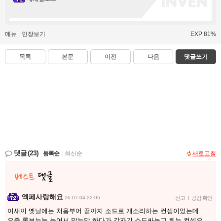
메뉴
인장보기
EXP 81%
목록
본문
이전
다음
댓글쓰기
댓글
(23)
등록순
|
최신순
새로고침
엑페사랑해요
26-07-04 22:05
신고
|
공감 확인
이새끼 옛날에는 처음부어 끝까지 소드로 개소리하는 컨셉이었는데
요즘 롤보는눈 늘어서 맞는말 하다가 갑자기 소드싸놓고 튀는 컨셉으