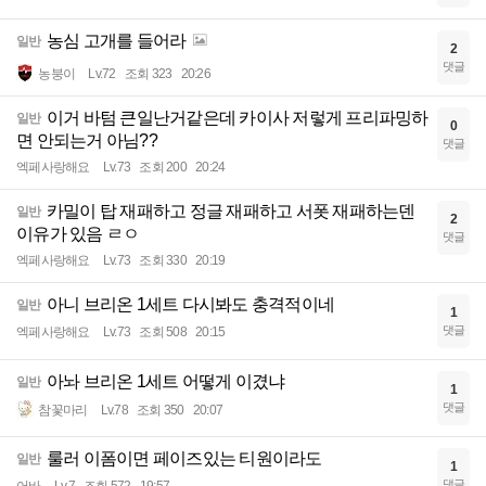
농심 고개를 들어라
일반
2
댓글
농붕이
Lv.72
조회 323
20:26
이거 바텀 큰일난거같은데 카이사 저렇게 프리파밍하
일반
0
면 안되는거 아님??
댓글
엑페사랑해요
Lv.73
조회 200
20:24
카밀이 탑 재패하고 정글 재패하고 서폿 재패하는덴
일반
2
이유가 있음 ㄹㅇ
댓글
엑페사랑해요
Lv.73
조회 330
20:19
아니 브리온 1세트 다시봐도 충격적이네
일반
1
댓글
엑페사랑해요
Lv.73
조회 508
20:15
아놔 브리온 1세트 어떻게 이겼냐
일반
1
댓글
참꽃마리
Lv.78
조회 350
20:07
룰러 이폼이면 페이즈있는 티원이라도
일반
1
댓글