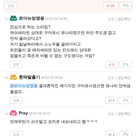
답글
20
3
로아뉴빙엥용
26-07-04 22:56
신고
|
공감 확인
진심으로 하는 소리임?
애쉬세라핀 상대로 구마유시 유나라였으먼 라인 주도권 잡고
먼저 올라갔다고?
저기 칼날부리에서 스노우볼 굴려가지고
트런들이 궁 애쉬세라핀 있는 킨드레드 상대로
점멸쓰고 죽은게 어쩔 수 없는 구도였다는 거임?
답글
0
1
흰딱탈출기
26-07-05 00:20
신고
|
공감 확인
@로아뉴빙엥용
결과론적인 얘기지만 구마유시였으면 유나라 안꺼냈
을걸요..
답글
1
1
Pray
26-07-05 05:47
신고
|
공감 확인
언제부턴가 선수말고 코치로 내보내라고 함ㅋㅋㅋ
답글
1
0