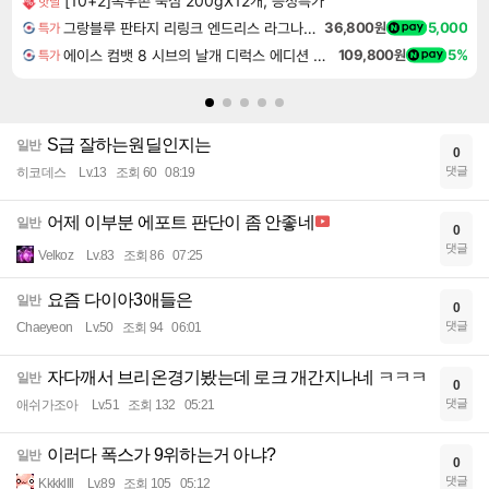
[10+2]목우촌 뚝심 200gX12개, 증정특가
핫딜
그랑블루 판타지 리링크 엔드리스 라그나로크 업그레이드 킷 Granblue Fantasy Relink Endless Ragnarok Upgrade Kit DLC
36,800원
5,000
특가
에이스 컴뱃 8 시브의 날개 디럭스 에디션 예약구매 ACE COMBAT 8 WINGS OF THEVE Deluxe Edition
109,800원
5%
특가
S급 잘하는원딜인지는
일반
0
댓글
히코데스
Lv.13
조회 60
08:19
어제 이부분 에포트 판단이 좀 안좋네
일반
0
댓글
Velkoz
Lv.83
조회 86
07:25
요즘 다이아3애들은
일반
0
댓글
Chaeyeon
Lv.50
조회 94
06:01
자다깨서 브리온경기봤는데 로크 개간지나네 ㅋㅋㅋ
일반
0
댓글
애쉬가조아
Lv.51
조회 132
05:21
이러다 폭스가 9위하는거 아냐?
일반
0
댓글
Kkkkllll
Lv.89
조회 105
05:12