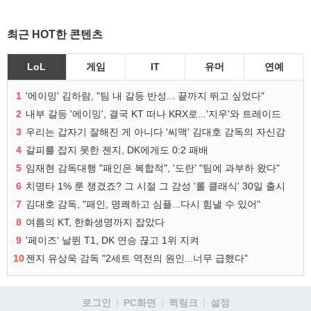
최근 HOT한 콘텐츠
LoL
게임
IT
유머
연예
1
'에이밍' 김하람, "팀 내 갈등 반성... 끝까지 뛰고 싶었다"
2
내부 갈등 '에이밍', 결국 KT 떠나 KRX로...'지우'와 트레이드
3
우리는 갑자기 잘해진 게 아니다 '씨맥' 김대호 감독의 자신감
4
갈피를 잡지 못한 젠지, DK에게도 0:2 패배
5
임재현 감독대행 "패인은 복합적", '도란' "팀에 과부하 왔다"
6
치명타 1% 룬 챙겼죠? 그 시절 그 감성 '롤 클래식' 30일 출시
7
김대호 감독, "패인, 명쾌하고 심플...다시 힘낼 수 있어"
8
여름의 KT, 한화생명까지 잡았다
9
'페이즈' 날뛴 T1, DK 연승 끊고 1위 지켜
10
젠지 유상욱 감독 "2세트 역전의 원인...너무 급했다"
로그인
PC화면
퀵링크
설정