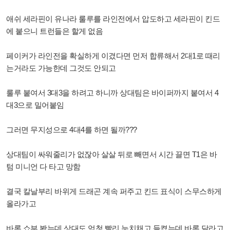
애쉬 세라핀이 유나라 룰루를 라인전에서 압도하고 세라핀이 킨드
에 붙으니 트런들은 할게 없음
페이커가 라인전을 확실하게 이겼다면 먼저 합류해서 2대1로 때리
는거라도 가능한데 그것도 안되고
룰루 붙여서 3대3을 하려고 하니까 상대팀은 바이퍼까지 붙여서 4
대3으로 밀어붙임
그러면 무지성으로 4대4를 하면 될까???
상대팀이 싸워줄리가 없잖아 살살 뒤로 빼면서 시간 끌면 T1은 바
텀 미니언 다 타고 망함
결국 칼날부리 바위게 드래곤 계속 퍼주고 킨드 표식이 스무스하게
올라가고
바론 쇼부 봤는데 상대도 엄청 빨리 눈치채고 들켰는데 바론 달라고