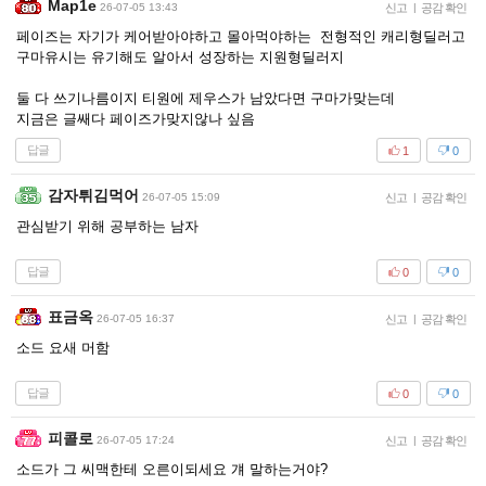
Map1e
26-07-05 13:43
신고
|
공감 확인
페이즈는 자기가 케어받아야하고 몰아먹야하는 전형적인 캐리형딜러고
구마유시는 유기해도 알아서 성장하는 지원형딜러지
둘 다 쓰기나름이지 티원에 제우스가 남았다면 구마가맞는데
지금은 글쌔다 페이즈가맞지않나 싶음
답글
1
0
감자튀김먹어
26-07-05 15:09
신고
|
공감 확인
관심받기 위해 공부하는 남자
답글
0
0
표금옥
26-07-05 16:37
신고
|
공감 확인
소드 요새 머함
답글
0
0
피콜로
26-07-05 17:24
신고
|
공감 확인
소드가 그 씨맥한테 오른이되세요 걔 말하는거야?