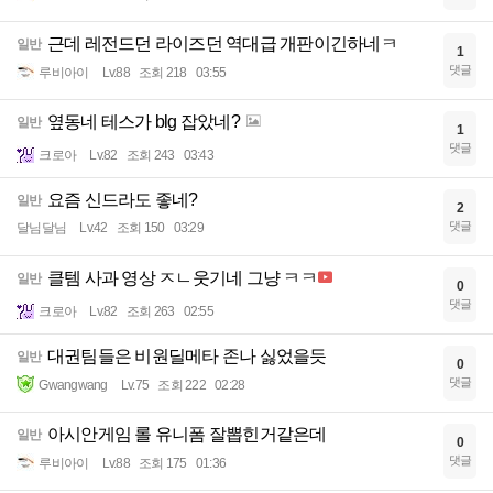
근데 레전드던 라이즈던 역대급 개판이긴하네ㅋ
일반
1
댓글
루비아이
Lv.88
조회 218
03:55
옆동네 테스가 blg 잡았네?
일반
1
댓글
크로아
Lv.82
조회 243
03:43
요즘 신드라도 좋네?
일반
2
댓글
달님달님
Lv.42
조회 150
03:29
클템 사과 영상 ㅈㄴ웃기네 그냥 ㅋㅋ
일반
0
댓글
크로아
Lv.82
조회 263
02:55
대권팀들은 비원딜메타 존나 싫었을듯
일반
0
댓글
Gwangwang
Lv.75
조회 222
02:28
아시안게임 롤 유니폼 잘뽑힌거같은데
일반
0
댓글
루비아이
Lv.88
조회 175
01:36