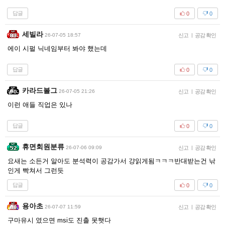
답글
0
0
세빌라
26-07-05 18:57
신고
|
공감 확인
에이 시펄 닉네임부터 봐야 했는데
답글
0
0
카라드볼그
26-07-05 21:26
신고
|
공감 확인
이런 애들 직업은 있나
답글
0
0
휴면회원분류
26-07-06 09:09
신고
|
공감 확인
요새는 소든거 알아도 분석력이 공감가서 걍읽게됨ㅋㅋㅋ반대받는건 낚
인게 빡쳐서 그런듯
답글
0
0
용아초
26-07-07 11:59
신고
|
공감 확인
구마유시 였으면 msi도 진출 못햇다