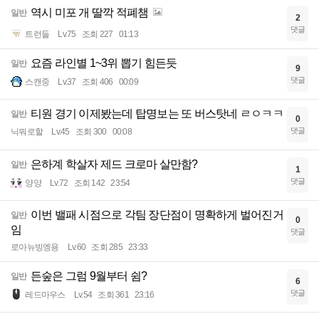
역시 미포 개 딸깍 적폐챔
일반
2
댓글
트런들
Lv.75
조회 227
01:13
요즘 라인별 1~3위 뽑기 힘든듯
일반
9
댓글
스캔중
Lv.37
조회 406
00:09
티원 경기 이제봤는데 탑명보는 또 버스탓네 ㄹㅇㅋㅋ
일반
0
댓글
닉뭐로할
Lv.45
조회 300
00:08
은하계 학살자 제드 크로마 살만함?
일반
1
댓글
양양
Lv.72
조회 142
23:54
이번 밸패 시점으로 각팀 장단점이 명확하게 벌어진거
일반
0
임
댓글
로아뉴빙엥용
Lv.60
조회 285
23:33
든숲은 그럼 9월부터 쉼?
일반
6
댓글
레드마우스
Lv.54
조회 361
23:16