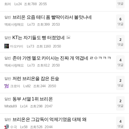
댓글
희려
Lv.24
조회 788
20:55
브리온 요즘 테디 폼 빨딱이라서 볼맛나네
일반
6
댓글
엑페사랑해요
Lv.73
조회 399
20:53
KT는 자기들도 빵 터졌었네
일반
2
댓글
마오카이
Lv.73
조회 1160
20:50
존야 가엔 멜모 카이사는 진짜 개 역겹네 ㄹㅇㅋㅋㅋ
일반
4
댓글
엑페사랑해요
Lv.73
조회 612
20:50
저런 브리온을 잡은 든숲
일반
2
댓글
크로아
Lv.82
조회 244
20:50
동부 서열 1위 브리온
일반
2
댓글
Wlsdu89
Lv.14
조회 298
20:47
브리온은 그감독이 억제기였음 대체 왜
일반
4
댓글
수극
Lv.58
조회 526
20:44