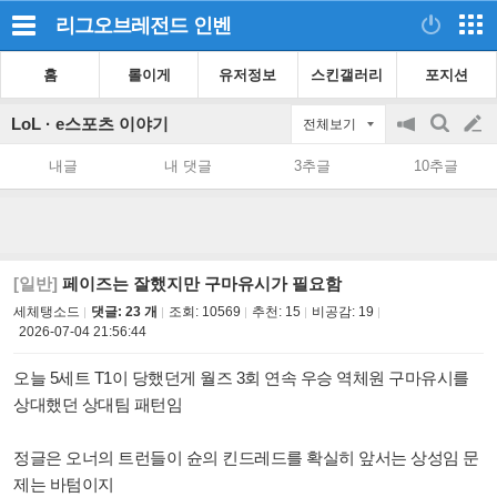
리그오브레전드
인벤
홈
롤이게
유저정보
스킨갤러리
포지션
LoL · e스포츠 이야기
전체보기
공
검
글
지
색
내글
내 댓글
3추글
10추글
on/off
쓰
기
[일반]
페이즈는 잘했지만 구마유시가 필요함
세체탱소드
댓글: 23 개
조회:
10569
추천:
15
비공감:
19
2026-07-04 21:56:44
오늘 5세트 T1이 당했던게 월즈 3회 연속 우승 역체원 구마유시를
상대했던 상대팀 패턴임
정글은 오너의 트런들이 슌의 킨드레드를 확실히 앞서는 상성임 문
제는 바텀이지