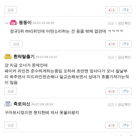
답글
1
0
둥둥이
26-07-25 08:35
신고
|
공감 확인
정규1위 rtm1위인데 이딴소리하는 건 응줌 밖에 없던데 ㅋㅋㅋㅋ
답글
0
0
흰딱탈출기
26-07-08 10:37
신고
|
공감 확인
걍 지금 오너가 문제인데
페이커 라인전 준수하게하는중임 오히려 초반엔 앞서다가 오너 칼날부
리 봐주면서 미드라인전손해나 딜교손해보면서 상대가 흐름가져가는적
이 많음
답글
0
0
축로의신
26-07-08 19:03
신고
|
공감 확인
구마유시였으면 젠지한테 져서 못올라왔지
답글
0
0