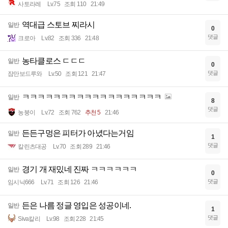
사토라레
Lv.75
조회 110
21:49
역대급 스토브 찌라시
일반
0
댓글
크로아
Lv.82
조회 336
21:48
농타클로스 ㄷㄷㄷ
일반
0
댓글
잠만보드루와
Lv.50
조회 121
21:47
ㅋㅋㅋㅋㅋㅋㅋㅋㅋㅋㅋㅋㅋㅋㅋㅋㅋㅋ
일반
8
댓글
농붕이
Lv.72
조회 762
추천 5
21:46
든든구멍은 피터가 아녔다는거임
일반
1
댓글
칼린츠대공
Lv.70
조회 289
21:46
경기 개 재밌네 진짜 ㅋㅋㅋㅋㅋㅋ
일반
0
댓글
임시닉666
Lv.71
조회 126
21:46
든은 나름 정글 영입은 성공이네.
일반
1
댓글
Siva칼리
Lv.98
조회 228
21:45