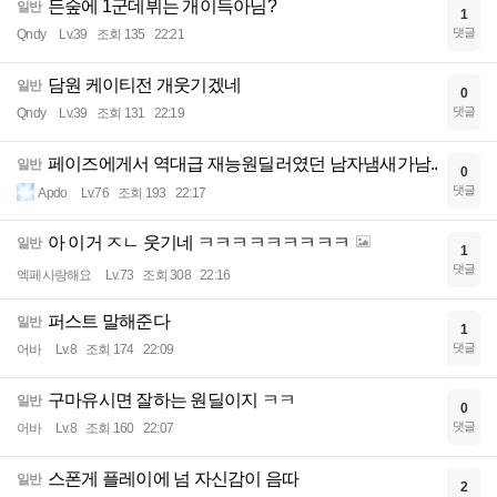
든숲에 1군데뷔는 개이득아님?
일반
1
댓글
Qndy
Lv.39
조회 135
22:21
담원 케이티전 개웃기겠네
일반
0
댓글
Qndy
Lv.39
조회 131
22:19
페이즈에게서 역대급 재능원딜러였던 남자냄새가남..
일반
0
댓글
Apdo
Lv.76
조회 193
22:17
아 이거 ㅈㄴ 웃기네 ㅋㅋㅋㅋㅋㅋㅋㅋㅋ
일반
1
댓글
엑페사랑해요
Lv.73
조회 308
22:16
퍼스트 말해준다
일반
1
댓글
어바
Lv.8
조회 174
22:09
구마유시면 잘하는 원딜이지 ㅋㅋ
일반
0
댓글
어바
Lv.8
조회 160
22:07
스폰게 플레이에 넘 자신감이 음따
일반
2