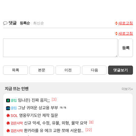
댓글
등록순
|
최신순
새로고침
새로고침
등록
목록
본문
이전
다음
댓글보기
지금 뜨는 인벤
더보기+
[3]
임나은) 진짜 음지;;
클립
그냥 귀여운 상교용 부부 ㅋㅋ
클립
영웅무기도안 제작 질문
SOL
[8]
신규 악세, 수정, 유물, 외형, 물약 요약
검은사막
[22]
환카라를 유 에크 교환 쪼매 서운함..
검은사막