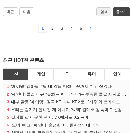
최근
다음
검색
글쓰기
1
2
3
4
5
최근 HOT한 콘텐츠
LoL
게임
IT
유머
연예
1
'에이밍' 김하람, "팀 내 갈등 반성... 끝까지 뛰고 싶었다"
2
'페인터' 콜업 이유 "불화는 X, '페인터'는 부족한 콜을 채워줄 선수"
3
내부 갈등 '에이밍', 결국 KT 떠나 KRX로...'지우'와 트레이드
4
우리는 갑자기 잘해진 게 아니다 '씨맥' 김대호 감독의 자신감
5
갈피를 잡지 못한 젠지, DK에게도 0:2 패배
6
'오너' 빼고, '페인터' 출전한 T1, 한화생명에 패배
7
치명타 1% 룬 챙겼죠? 그 시절 그 감성 '롤 클래식' 30일 출시