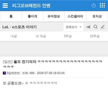
리그오브레전드
인벤
홈
롤이게
유저정보
스킨갤러리
포지션
LoL · e스포츠 이야기
전체보기
공
검
글
지
색
내글
내 댓글
3추글
10추글
on/off
쓰
기
[일반]
울프 전기의자 ㅋㅋㅋㅋㅋㅋㅋㅋㅋㅋㅋㅋㅋㅋㅋㅋㅋㅋ
ㅋㅋㅋ
3일에한번
조회:
486
2026-07-08 18:43:44
또 공황오겠ㄴㅎ ㅋㅋㅋㅋㅋㅋㅋㅋ