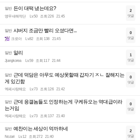
든이 대떡 냈는데요?
일반
2
댓글
앵무새해적단
Lv.50
조회 226
21:45
샤버지 조금만 빨리 오셨다면...
일반
0
댓글
크로아
Lv.82
조회 138
21:45
알리
일반
1
댓글
Jjangkorea
Lv.59
조회 117
21:44
근데 덕담은 아무도 예상못할때 갑자기 ㅈㄴ 잘해지는
일반
0
게 있긴함
댓글
엑페사랑해요
Lv.73
조회 126
21:42
근데 응갤놈들도 인정하는게 구케듀오는 역대급이라
일반
0
는거임
댓글
엑페사랑해요
Lv.73
조회 137
21:40
예찬이는 세상이 억까하네
일반
2
댓글
Nozari
Lv.12
조회 272
21:40