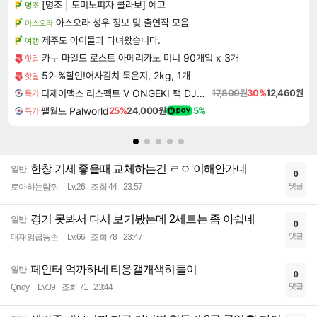
[명조 | 도미노피자 콜라보] 예고
명조
아스오라 성우 정보 및 출연작 모음
아스오라
제주도 아이들과 다녀왔습니다.
여행
카누 마일드 로스트 아메리카노 미니 90개입 x 3개
핫딜
52-%할인!어사김치 묵은지, 2kg, 1개
핫딜
디제이맥스 리스펙트 V ONGEKI 팩 DJMAX RESPECT V ONGEKI Pack DLC
17,800원
30%
12,460원
특가
팰월드 Palworld
25%
24,000원
5%
특가
한창 기세 좋을때 교체하는건 ㄹㅇ 이해안가네
일반
0
댓글
로아하는람쥐
Lv.26
조회 44
23:57
경기 못봐서 다시 보기봤는데 2세트는 좀 아쉽네
일반
0
댓글
대재앙급똥손
Lv.66
조회 78
23:47
페인터 억까하네 티응갤개색히들이
일반
0
댓글
Qndy
Lv.39
조회 71
23:44