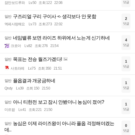
댓글
잠만보드루와
Lv.50
조회 122
22:06
구즈리얼 구리 구이사 <- 생각보다 안 못함
일반
2
댓글
엑페사랑해요
Lv.73
조회 273
22:02
네임밸류 보면 라이즈 하위에서 노는게 신기하네
일반
4
댓글
크로아
Lv.82
조회 276
21:54
목표는 전승 월즈가겠다!
일반
1
댓글
사토라레
Lv.75
조회 350
21:51
플옵결과 개궁금하네
일반
1
댓글
Qndy
Lv.39
조회 150
21:50
아니 티한전 보고 잠시 안봤더니 농심이 졌어?
일반
1
댓글
미르팝
Lv.41
조회 221
21:50
농심은 이제 라이즈왕이 아니라 플옵 걱정해야겠는
일반
0
데..
댓글