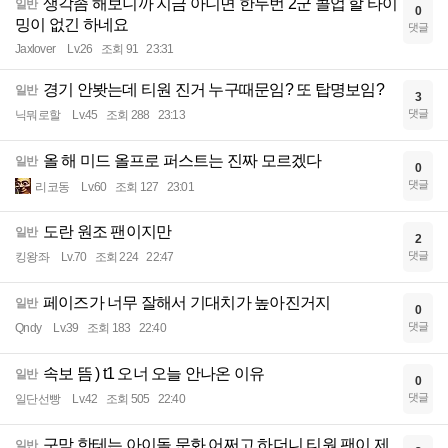
생각좀 해보니까 지금 아니면 한두번 2군 콜업 할 타이
일반
0
밍이 없긴 하네요
댓글
Jaxlover
Lv.26
조회 91
23:31
경기 안봣는데 티원 진거 누구때문임? 또 탑명보임?
일반
3
댓글
닉뭐로할
Lv.45
조회 288
23:13
올 해 미드 올프로 퍼스트는 진짜 모르겠다
일반
0
댓글
리코동
Lv.60
조회 127
23:01
도란 원조 팬이지만
일반
2
댓글
킹왕좌
Lv.70
조회 224
22:47
페이즈가 너무 잘해서 기대치가 높아진거지
일반
0
댓글
Qndy
Lv.39
조회 183
22:40
속보 뜸 ) t1 오너 오늘 안나온 이유
일반
0
댓글
일단선빵
Lv.42
조회 505
22:40
구맘 한테는 아이돌 문화 어쩌고 하더니 티원 팬이 제
일반