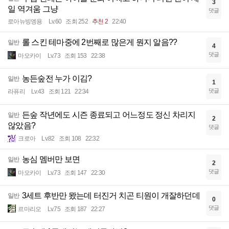
3
일 역겨움 그냥
댓글
로아뉴빙엥용
Lv.60
조회 252
추천 2
22:40
롤 스킨 테마중에 2번째로 많은게 뭔지 알음??
일반
4
댓글
마오카이
Lv.73
조회 153
22:38
농든숲전 누가 이김?
일반
1
댓글
라퓨리
Lv.43
조회 121
22:34
든숲 작년에도 시즌 종료되고 어느정도 정신 차리지
일반
2
않았음?
댓글
크로아
Lv.82
조회 108
22:32
농심 멤버만 보면
일반
2
댓글
마오카이
Lv.73
조회 147
22:30
3세트 후반만 뫘는데 터진거 치곤 티원이 개잘하던데
일반
0
댓글
르마리오
Lv.75
조회 187
22:27