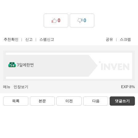
0
0
추천확인
신고
스팸신고
공유
스크랩
3일에한번
메뉴
인장보기
EXP 8%
목록
본문
이전
다음
댓글쓰기