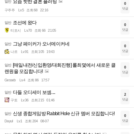
요즘 핫한 결혼 플러팅
일반
0
댓글
구주주
Lv.5
조회 68
22:16
조선에 왔다
일반
0
댓글
티포시
Lv.70
조회 66
21:05
그냥 페이커가 오너메이커네
일반
0
댓글
나르
Lv.91
조회 105
19:43
[매일내전/신입환영/대회진행] 롤최몇에서 새로운 클
일반
0
랜원을 모집합니다!
댓글
Gesseb
Lv.4
조회 86
17:57
다들 오디세이 보셈....
일반
2
댓글
구토
Lv.36
조회 215
01:46
신생 종합게임방 Rabbit Hole 신규 멤버 모집합니다!
일반
0
댓글
Dayul
Lv.1
조회 204
08-07