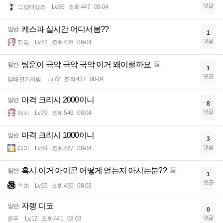
댓글
그랬더랬죠
Lv.86
조회 447
08-04
케스파 실시간 어디서봄??
일반
1
댓글
튀김
Lv.82
조회 436
08-04
팀운이 극악 극악 극악 이거 왜이럴까요
일반
1
댓글
담배연기처럼
Lv.72
조회 437
08-04
마격 크리시 2000이니
일반
8
댓글
택시
Lv.79
조회 549
08-04
마격 크리시 1000이니
일반
3
댓글
테미
Lv.89
조회 467
08-04
혹시 이거 아이콘 어떻게 얻는지 아시는분??
일반
1
댓글
속초
Lv.65
조회 496
08-03
자랭 디코
일반
0
댓글
른푸
Lv.12
조회 441
08-03