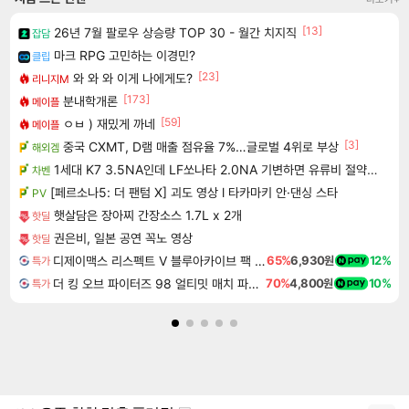
[13]
26년 7월 팔로우 상승량 TOP 30 - 월간 치지직
잡담
마크 RPG 고민하는 이경민?
클립
[23]
와 와 와 이게 나에게도?
리니지M
[173]
분내학개론
메이플
[59]
ㅇㅂ ) 재밌게 까네
메이플
[3]
중국 CXMT, D램 매출 점유율 7%…글로벌 4위로 부상
해외겜
1세대 K7 3.5NA인데 LF쏘나타 2.0NA 기변하면 유류비 절약이 얼마나 될까요..?
차벤
[페르소나5: 더 팬텀 X] 괴도 영상 l 타카마키 안·댄싱 스타
PV
햇살담은 장아찌 간장소스 1.7L x 2개
핫딜
권은비, 일본 공연 꼭노 영상
핫딜
디제이맥스 리스펙트 V 블루아카이브 팩 DJMAX RESPECT V Blue Archive Pack DLC
65%
6,930원
12%
특가
더 킹 오브 파이터즈 98 얼티밋 매치 파이널 에디션 THE KING OF FIGHTERS 98 ULTIMATE MATCH FINAL EDITION
70%
4,800원
10%
특가