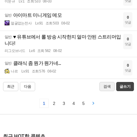
댓글
이뚠규
Lv.1
조회 533
08-03
아이마트 미니게임 메모
일반
0
댓글
얼굴없는전사
Lv.91
조회 503
08-02
♥️ 유튜브에서 롤 방송 시작한지 얼마 안된 스트리머입
일반
0
니다!
댓글
리그오브너드
Lv.6
조회 562
08-02
클래식 좀 뭔가 뭔가네...
일반
0
댓글
나르
Lv.91
조회 576
08-02
최근
다음
검색
글쓰기
1
2
3
4
5
최근 HOT한 콘텐츠