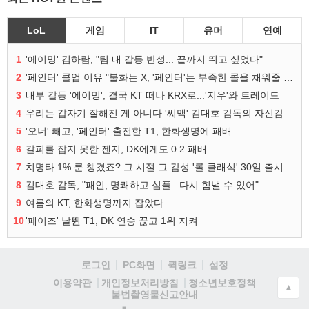
LoL
게임
IT
유머
연예
1
'에이밍' 김하람, "팀 내 갈등 반성... 끝까지 뛰고 싶었다"
2
'페인터' 콜업 이유 "불화는 X, '페인터'는 부족한 콜을 채워줄 선수"
3
내부 갈등 '에이밍', 결국 KT 떠나 KRX로...'지우'와 트레이드
4
우리는 갑자기 잘해진 게 아니다 '씨맥' 김대호 감독의 자신감
5
'오너' 빼고, '페인터' 출전한 T1, 한화생명에 패배
6
갈피를 잡지 못한 젠지, DK에게도 0:2 패배
7
치명타 1% 룬 챙겼죠? 그 시절 그 감성 '롤 클래식' 30일 출시
8
김대호 감독, "패인, 명쾌하고 심플...다시 힘낼 수 있어"
9
여름의 KT, 한화생명까지 잡았다
10
'페이즈' 날뛴 T1, DK 연승 끊고 1위 지켜
로그인
PC화면
퀵링크
설정
청소년보호정책
이용약관
개인정보처리방침
▲
불법촬영물신고안내