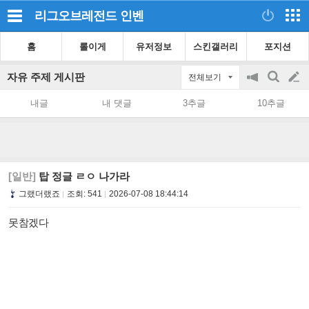
리그오브레전드
인벤
홈
롤이게
유저정보
스킨갤러리
포지션
자유 주제 게시판
전체보기
공
검
글
지
색
내글
내 댓글
3추글
10추글
on/off
쓰
기
[일반]
탑 정글 ㄹㅇ 나가라
그랬더랬죠
조회:
541
2026-07-08 18:44:14
못참겠다