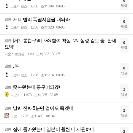
0
댓글
그랬더랬죠
Lv.86
조회 304
08-05
ㅆㅂ 빨리 폭염지원금 내놔라
일반
0
댓글
그랬더랬죠
Lv.86
조회 323
08-05
[서계통합구역] "GS 참여 확실" vs "삼성 검토 중" 판세
일반
0
요약
댓글
마운자로맞은
Lv.3
조회 333
08-05
.
일반
0
댓글
그랬더랬죠
Lv.86
조회 316
08-05
좆본왔는데 통구이되겠네
일반
2
댓글
티포시
Lv.70
조회 385
08-05
날씨 진짜 5분만 걸어도 죽겠네
일반
2
댓글
구토
Lv.36
조회 431
08-04
집에 돌아왔는데 일본이 훨씬 더 시원하네
일반
2