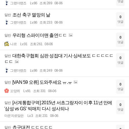
댓글
그랬더랬죠
Lv.86
조회 289
08-06
조선 축구 멸망의 날
일반
0
댓글
그랬더랬죠
Lv.86
조회 233
08-06
우리형 스파이더맨 출연ㄷㄷ
일반
0
댓글
나르
Lv.91
조회 261
08-06
대한축구협회 심판 성접대 기사 상세보도 ㄷㄷㄷㄷㄷ
일반
0
ㄷㄷ
댓글
그랬더랬죠
Lv.86
조회 249
08-06
[VAN 59 오류] 도와주세요 ㅠ.ㅠ
일반
0
댓글
꼬망쥐
Lv.91
조회 331
08-06
[서계통합구역] 2015년 서초그랑자이 이후 11년 만에
일반
0
'삼성 vs GS' 빅매치 다시 성사되나
댓글
마운자로맞은
Lv.3
조회 231
08-06
쵸구대전 ㄷㄷㄷㄷㄷ
일반