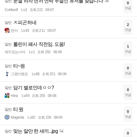
문철 하자 면서 연락 두절인 유저를 찾습니다
일반
0
댓글
Coldwolf
Lv.3
조회 221
08-07
ㅈ피곤하네
일반
2
댓글
란마
Lv.93
조회 211
08-07
롤린이 폐사 직전임. 도움!
일반
1
댓글
재치있는녀석
Lv.1
조회 292
08-06
티~원
일반
0
댓글
그랬더랬죠
Lv.86
조회 251
08-06
담기 별로인데ㅇㅇ?
일반
0
댓글
Hina
Lv.89
조회 255
08-06
티 원
일반
0
댓글
Magenta
Lv.82
조회 226
08-06
맞는 말만 한 새끼...jpg
일반
0