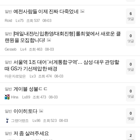
예전사람들 이제 진짜 다죽었네
일반
6
댓글
Roid
Lv.75
조회 537
08-03
[매일내전/신입환영/대회진행] 롤최몇에서 새로운 클
일반
0
랜원을 모집합니다!
댓글
Gesseb
Lv.4
조회 463
08-03
서울역 1조 대어 '서계통합구역'… 삼성·대우 관망할
일반
0
때 GS가 기선제압한 배경
댓글
마운자로맞은
Lv.3
조회 474
08-03
게이블 성불ㄷㄷ
일반
0
댓글
Hina
Lv.89
조회 473
08-03
이이히토다
일반
0
댓글
그랬더랬죠
Lv.86
조회 523
08-03
저 좀 살려주세요
일반
2