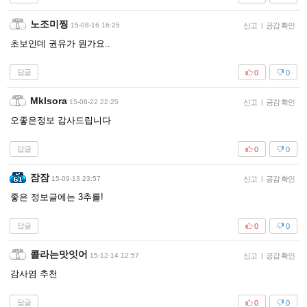
노조미찡
15-08-16 16:25
신고
|
공감 확인
초보인데 권유가 뭔가요..
답글
0
0
Mklsora
15-08-22 22:25
신고
|
공감 확인
오좋은정보 감사드립니다
답글
0
0
잠잠
15-09-13 23:57
신고
|
공감 확인
좋은 정보글에는 3추를!
답글
0
0
콜라는맛잇어
15-12-14 12:57
신고
|
공감 확인
감사염 추천
답글
0
0