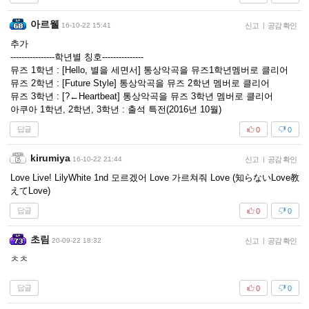
아르웰
16-10-22 15:41
신고
|
공감 확인
추가
----------------학년별 칭호---------------
뮤즈 1학년 : [Hello, 별을 세면서] 통상악곡을 뮤즈1학년멤버로 클리어
뮤즈 2학년 : [Future Style] 통상악곡을 뮤즈 2학년 멤버로 클리어
뮤즈 3학년 : [?←Heartbeat] 통상악곡을 뮤즈 3학년 멤버로 클리어
아쿠아 1학년, 2학년, 3학년 : 출석 특전(2016년 10월)
답글
0
0
kirumiya
16-10-22 21:44
신고
|
공감 확인
Love Live! LilyWhite 1nd 모르겠어 Love 가르쳐줘 Love (知らないLove教
えてLove)
답글
0
0
초림
20-09-22 18:32
신고
|
공감 확인
ㅊㅊ
답글
0
0