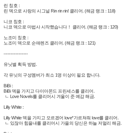
린 칭호 :
린 덱으로 사랑의 시그널 Rin rin rin! 클리어. (해금 랭크 : 118)
니코 칭호 :
니코 덱으로
마법사 시작했습니다！ 클리어. (해금 랭크 : 120)
노조미 칭호 :
노조미 덱으로 순애렌즈 클리어. (해금 랭크 : 121)
------------------
유닛별 획득 방법.
각 유닛의 구성멤버가 최소 1명 이상이 필요 합니다.
BiBi :
BiBi 덱을 가지고 다이아몬드 프린세스를 클리어.
ㄴ Love Novels
를 클리어시 겨울이 준 예감 해금.
Lilly White :
Lilly White 덱을 가지고
모르겠어 love*가르쳐줘 love를 클리어.
ㄴ 있잖아 힘을내를 클리어시
가을의 당신은 하늘 저멀리 해금.