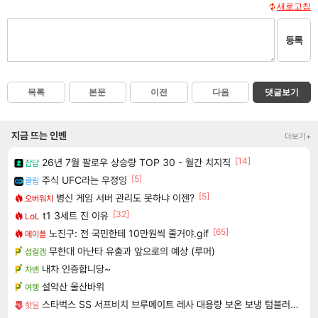
새로고침
등록
목록
본문
이전
다음
댓글보기
지금 뜨는 인벤
더보기+
[14]
26년 7월 팔로우 상승량 TOP 30 - 월간 치지직
잡담
[5]
주식 UFC라는 우정잉
클립
[5]
병신 게임 서버 관리도 못하냐 이젠?
오버워치
[32]
t1 3세트 진 이유
LoL
[65]
노진구: 전 국민한테 10만원씩 줄거야.gif
메이플
무한대 아난타 유출과 앞으로의 예상 (루머)
섭컬겜
내차 인증합니당~
차벤
설악산 울산바위
여행
스타벅스 SS 서프비치 브루메이트 레사 대용량 보온 보냉 텀블러 콜드컵 887ml
핫딜