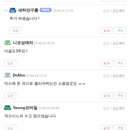
새하얀구름
15-08-12 17:20
신고
|
공감 확인
추가 하겠습니다.!
답글
0
0
니코성애자
15-08-12 05:33
신고
|
공감 확인
이글도3추요ㄷ
답글
0
0
DrAhn
15-08-12 12:45
신고
|
공감 확인
익스에 뜬 곡으로 클리어하는건 소용없군요 ㅠㅠ
답글
0
0
Yeong모바일
15-08-15 05:49
신고
|
공감 확인
적으시느라 수고 많으셨습니다.
답글
0
0