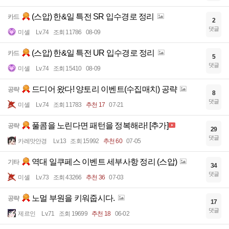
(스압) 한&일 특전 SR 입수경로 정리
카드
2
댓글
미셸
Lv.74
조회 11786
08-09
(스압) 한&일 특전 UR 입수경로 정리
카드
5
댓글
미셸
Lv.74
조회 15410
08-09
드디어 왔다! 양토리 이벤트(수집매치) 공략
공략
8
댓글
미셸
Lv.74
조회 11783
추천 17
07-21
풀콤을 노린다면 패턴을 정복해라! [추가]
공략
29
댓글
카레맛안경
Lv.13
조회 15992
추천 60
07-05
역대 일쿠페스 이벤트 세부사항 정리 (스압)
기타
34
댓글
미셸
Lv.73
조회 43266
추천 36
07-03
노멀 부원을 키워줍시다.
공략
17
댓글
제르인
Lv.71
조회 19699
추천 18
06-02