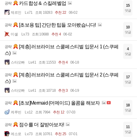
카드합성 & 스킬레벨업
공략
15
댓글
제르인
Lv.71
조회 19283
추천 22
06-02
[초보용 팁] 간단한 팁들 모아봤습니다!
공략
10
댓글
미셸
Lv.73
조회 10688
추천 4
06-02
[계층] 러브라이브 스쿨페스티벌 입문서 1 (스쿠페
공략
4
스)
댓글
스타오빠
Lv.41
조회 11553
추천 4
06-18
[계층] 러브라이브 스쿨페스티벌 입문서 2 (스쿠페
공략
17
스)
댓글
스타오빠
Lv.41
조회 10718
추천 3
06-19
[초보]Mermaid (머메이드) 올콤을 해보자
공략
18
댓글
케루빈
Lv.12
조회 7994
추천 12
07-03
점수를 더 잘받아보자!
공략
11
댓글
에소로
Lv.73
조회 10761
추천 25
07-01