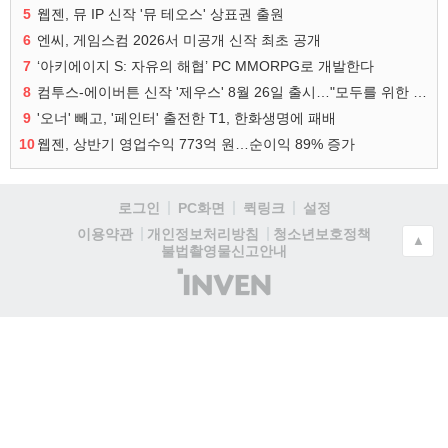
5
웹젠, 뮤 IP 신작 '뮤 테오스' 상표권 출원
6
엔씨, 게임스컴 2026서 미공개 신작 최초 공개
7
‘아키에이지 S: 자유의 해협’ PC MMORPG로 개발한다
8
컴투스-에이버튼 신작 '제우스' 8월 26일 출시…"모두를 위한 경쟁"
9
'오너' 빼고, '페인터' 출전한 T1, 한화생명에 패배
10
웹젠, 상반기 영업수익 773억 원…순이익 89% 증가
로그인
PC화면
퀵링크
설정
청소년보호정책
이용약관
개인정보처리방침
▲
불법촬영물신고안내
(주)
인
벤