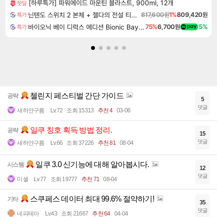
[하루특가] 파워에이드 마운틴 블라스트, 900ml, 12개
핫딜
닌텐도 스위치 2 본체 + 젤다의 전설 티어스 오브 더 킹덤 닌텐도 스위치 2 에디션 + 젤다의 전설 브레스 오브 더 와일드 닌텐도 스위치 2 에디션 번들
817,600원
1%
809,420원
특가
바이오닉 베이 디럭스 에디션 Bionic Bay Deluxe Edition
75%
6,700원
5%
특가
첼린지 페스티벌 간단 가이드
공략
5
댓글
새하얀구름
Lv.72
조회 15313
추천 4
03-06
일쿠 칭호 획득 방법 정리.
공략
15
댓글
새하얀구름
Lv.66
조회 37226
추천 81
08-04
일쿠 3.0 신기능에 대해 알아봅시다.
시스템
12
댓글
미셸
Lv.77
조회 19777
추천 71
08-04
스쿠페스 데이터 최대 99.6% 절약하기!
기타
35
댓글
네피테아
Lv.43
조회 21667
추천 64
04-04