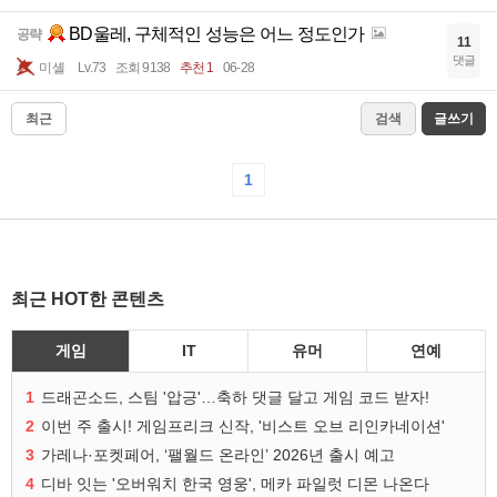
BD울레, 구체적인 성능은 어느 정도인가
공략
11
댓글
미셸
Lv.73
조회 9138
추천 1
06-28
최근
검색
글쓰기
1
최근 HOT한 콘텐츠
게임
IT
유머
연예
1
드래곤소드, 스팀 '압긍'…축하 댓글 달고 게임 코드 받자!
2
이번 주 출시! 게임프리크 신작, '비스트 오브 리인카네이션'
3
가레나·포켓페어, ‘팰월드 온라인’ 2026년 출시 예고
4
디바 잇는 '오버워치 한국 영웅', 메카 파일럿 디몬 나온다