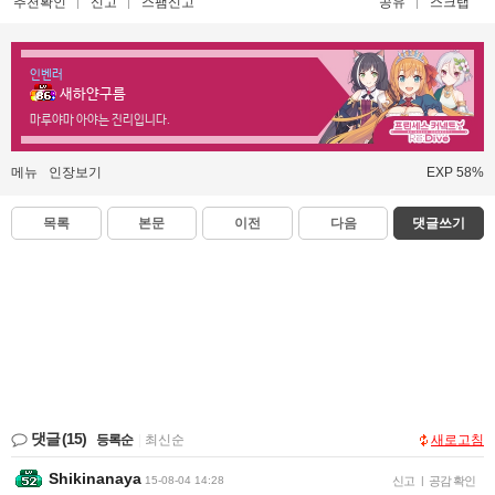
추천확인
신고
스팸신고
공유
스크랩
인벤러
새하얀구름
마루야마 아야는 진리입니다.
메뉴
인장보기
EXP 58%
목록
본문
이전
다음
댓글쓰기
댓글
(15)
등록순
|
최신순
새로고침
Shikinanaya
15-08-04 14:28
신고
|
공감 확인