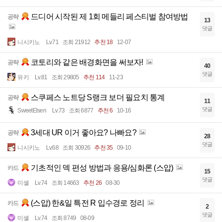
드디어 시작된 제 1회 메들리 페스티벌 참여방법
공략
13
댓글
니시키노
Lv.71
조회 21912
추천 18
12-07
코토리와 같은 배경화면을 써보자!
공략
40
댓글
유키
Lv.81
조회 29805
추천 114
11-23
스쿠페스 노트당 S랭크 보더 필요치 통계
공략
11
댓글
SweetElsen
Lv.73
조회 6877
추천 6
10-16
3세대 UR 이거 좋아요? 나빠요?
공략
28
댓글
니시키노
Lv.68
조회 30926
추천 35
09-10
기초적인 덱 편성 방법과 응용/심화론 (스압)
카드
15
댓글
미셸
Lv.74
조회 14663
추천 26
08-30
(스압) 한&일 특전 R 입수경로 정리
카드
2
댓글
미셸
Lv.74
조회 8749
08-09