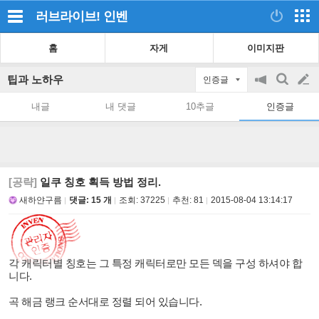
러브라이브!
인벤
홈
자게
이미지판
팁과 노하우
인증글
공
검
글
지
색
내글
내 댓글
10추글
인증글
on/off
쓰
기
[공략]
일쿠 칭호 획득 방법 정리.
새하얀구름
댓글: 15 개
조회:
37225
추천:
81
2015-08-04 13:14:17
각 캐릭터별 칭호는 그 특정 캐릭터로만 모든 덱을 구성 하셔야 합
니다.
곡 해금 랭크 순서대로 정렬 되어 있습니다.