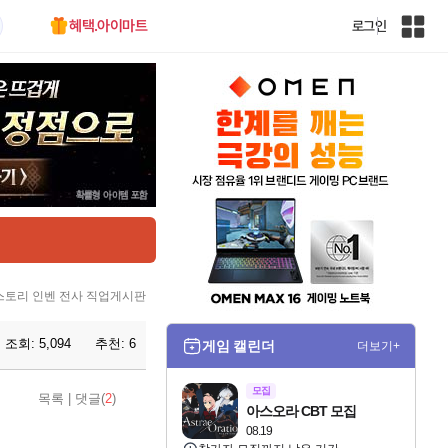
혜택.아이마트
로그인
인
벤
전
체
사
이
트
맵
토리 인벤 전사 직업게시판
조회:
5,094
추천:
6
게임 캘린더
더보기+
모집
목록
|
댓글(
2
)
아스오라 CBT 모집
08.19