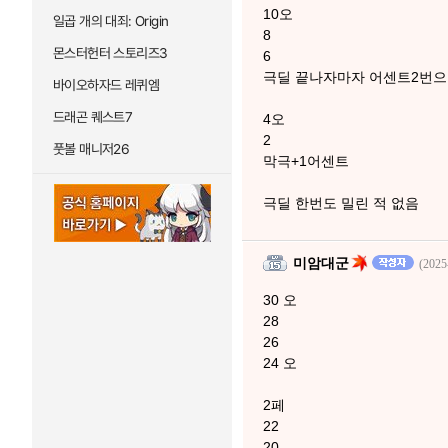
10오
일곱 개의 대죄: Origin
8
몬스터헌터 스토리즈3
6
극딜 끝나자마자 어센트2번으
바이오하자드 레퀴엠
드래곤 퀘스트7
4오
2
풋볼 매니저26
막극+1어센트
극딜 한번도 밀린 적 없음
미암대군
(2025
30 오
28
26
24 오
2페
22
20