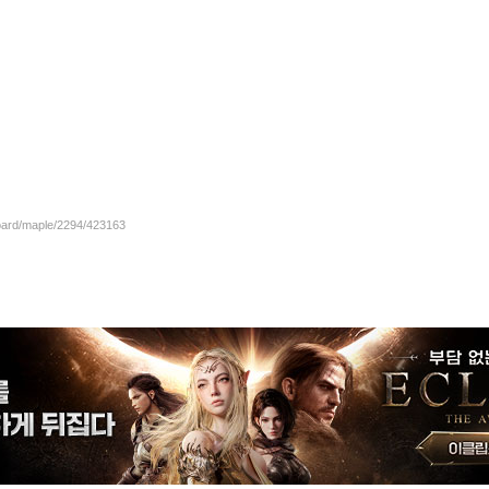
board/maple/2294/423163