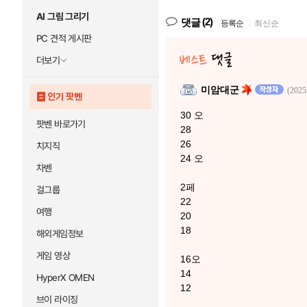
AI 그림 그리기
(2)
댓글
등록순
|
최신순
PC 견적 게시판
더보기
미암대군
(2025
인기 팟벤
30 오
팟벤 바로가기
28
26
치지직
24 오
차벤
2페
걸그룹
22
여행
20
18
해외게임정보
게임 영상
16오
14
HyperX OMEN
12
브이 라이징