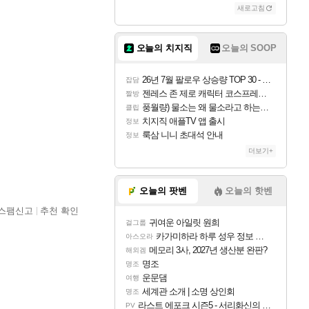
새로고침
오늘의 치지직
오늘의 SOOP
26년 7월 팔로우 상승량 TOP 30 - 월간 치지직
잡담
젠레스 존 제로 캐릭터 코스프레한 꽁주
짤방
풍월량) 물소는 왜 물소라고 하는거야? 아! 그만 ㅋㅋ
클립
치지직 애플TV 앱 출시
정보
룩삼 니니 초대석 안내
정보
더보기+
오늘의 팟벤
오늘의 핫벤
스팸신고
추천 확인
귀여운 아일릿 원희
걸그룹
카가미하라 하루 성우 정보 및 주요 필모
아스오라
메모리 3사, 2027년 생산분 완판?
해외겜
명조
명조
운문댐
여행
세계관 소개 | 소명 상인회
명조
라스트 에포크 시즌5 - 서리화신의 분노 티저
PV