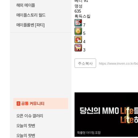
베니
91
해외 메이플
명성
635
메이플스토리 월드
획득스킬
메이플롤벤 [파티]
7
5
4
3
주소복사
https://www.inven.co.kr/
공통 커뮤니티
오픈 이슈 갤러리
오늘의 핫벤
오늘의 팟벤