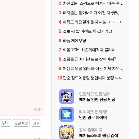
2
환산 13만 스펙으로 삐져서 매주 수로 10만점 치고있으면 ㅋㅋ
3
폐지줍는 할아버지가 어떤 차 긁었는데
4
아직도 레전결계 없다 씨발ㅋㅋㅋㅋ
5
엘보 씨 발 어센트 쳐 갈기라고
6
하늘 개예뿌덩
7
배율 170% 최초의대적자 클리어!
8
엘몹을 굳이 어센트로 잡아야됨?
9
어센트 원콤 엘보좌 이건 이제 지우셔야할듯
10
단순 길드이동일 뿐입니다 분탕 ㄴㄴ
인증하고 인장 받자
메이플 인벤 전용 인장
답글
타이머로 편하게!
인벤 경쿠 타이머
감
0
공감 확인
신고
공식 홈페이지
메이플스토리 랭킹 검색