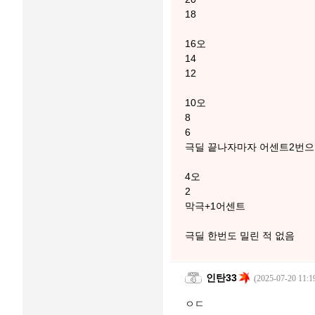
18
16오
14
12
10오
8
6
극딜 끝나자마자 어센트2번으
4오
2
막극+1어센트
극딜 한번도 밀린 적 없음
인탄33
(2025-07-20 11:1
ㅇㄷ