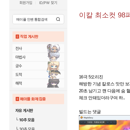
회원가입
ID/PW 찾기
이칼 최소컷 98
직업 게시판
전사
마법사
궁수
도적
16극 5오리진
해적
해방한 기념 칼로스 맛만 
20초 남기고 깬 다음에 숨
체크 안돼있더라구여 하..
메이플 화제 집중
자유 게시판
빌드는 댓글
└
10추 모음
└
30추 모음