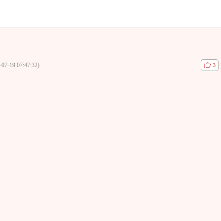
-07-19 07:47:32)
공감
비공
3