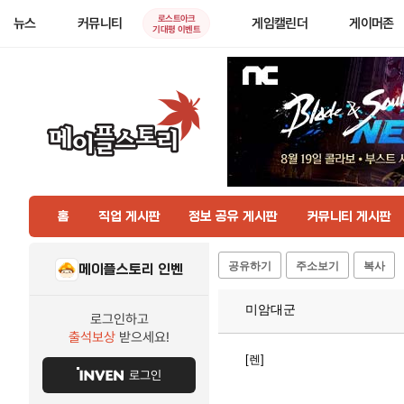
로스트아크
뉴스
커뮤니티
게임캘린더
게이머존
기대평 이벤트
홈
직업 게시판
정보 공유 게시판
커뮤니티 게시판
공유하기
주소보기
복사
메이플스토리 인벤
미암대군
로그인하고
출석보상
받으세요!
[렌]
로그인