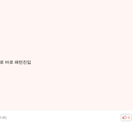
로 바로 패턴진입
9:48)
공감
비공
0