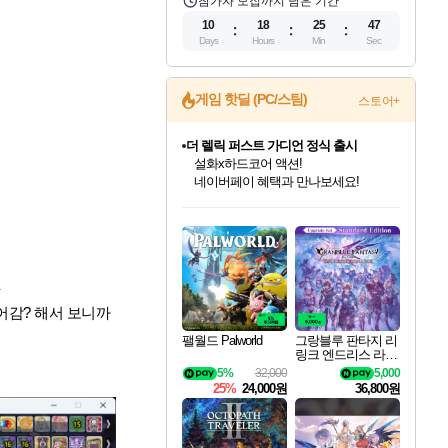
참가자 모집까지 남은 기간
10
18
25
46
Days
Hours
Min
Sec
더 렐릭 퍼스트 가디언 정식 출시
게임 핫딜 (PC/스팀)
스토어+
설화x하드코어 액션!
네이버페이 혜택과 만나보세요!
베데스다 40주년 기념 할인 중!
베데스다의 명작들을
40주년 프로모션으로 만나보세요!
인벤게임즈 8월 특별 할인!
드래곤소드: 어웨이크닝 입점!
문명 7 특별 할인!
마블 투혼 파이팅 소울즈 정식출시!
귀무자: 검의 길 예약 판매 중!
비스트 오브 리인카네이션 정식 출시!
커세어 코브 출시 기념 할인!
캡콤 프렌차이즈 할인 진행 중!
캡콤 일부 상품 상시 할인
스타워즈 은하계 레이서
로블록스 기프트 카드 공식 입점
인기 퍼블리셔 모음!
스팀으로 만나는 드래곤소드!
조선&고려 DLC 출시 예정
마블 히어로 총 출동&화려한 격투!
10% 할인과
게임프릭 신작 IP
해적'섬'을 발전시키자!
몬헌, 바하 등 인기 IP를
몬헌 와일즈 & 드래곤즈 도그마2
인벤게임즈에서 10% 추가 적립
Robux를 가장 안전하고
최대 90% 할인가를 만나보세요!
네이버혜택과 함께 만나보세요!
50%할인&추가 적립까지!
네이버 포인트 혜택까지!
이니&베니 혜택까지!
네이버 혜택가와 함께 예약하세요!
할인&네이버혜택으로 만나보세요!
할인가에 만나보세요!
일부 에디션 상시 할인!
혜택으로 예약 판매 중
편안하게 충전하세요
ㅠ
어감? 해서 보니까
팰월드 Palworld
그랑블루 판타지 리
링크 엔드리스 라그
나로크 업그레이드
5%
32,000
5,000
킷 Granblue Fantasy
25%
24,000원
36,800원
Relink Endless Ragn
arok Upgrade Kit DL
C