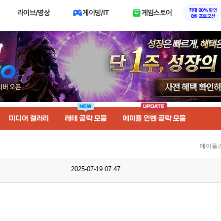
최대 90% 할인
라이브/영상
게이밍/IT
게임스토어
8월 프로모션
미디어 갤러리
레테 공략 모음
메이플 인벤 공략 모음
메이플스
2025-07-19 07:47