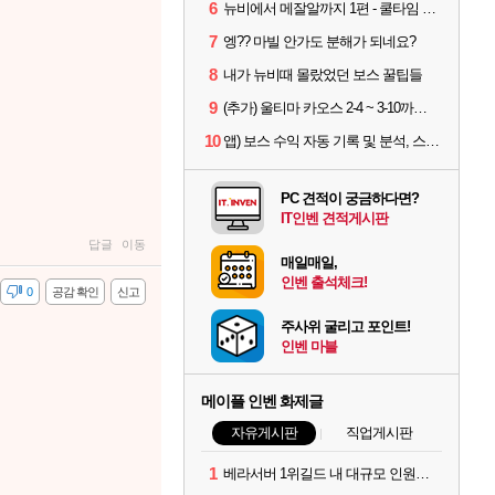
6
뉴비에서 메잘알까지 1편 - 쿨타임 시스템
7
엥?? 마빌 안가도 분해가 되네요?
8
내가 뉴비때 몰랐었던 보스 꿀팁들
9
(추가) 울티마 카오스 2-4 ~ 3-10까지 공략 스펙 및 팁 공유
10
앱) 보스 수익 자동 기록 및 분석, 스케줄러 알림
PC 견적이 궁금하다면?
IT인벤 견적게시판
답글
이동
매일매일,
인벤 출석체크!
감
0
공감 확인
신고
주사위 굴리고 포인트!
인벤 마블
메이플 인벤 화제글
자유게시판
직업게시판
1
베라서버 1위길드 내 대규모 인원이탈종용 추정사건