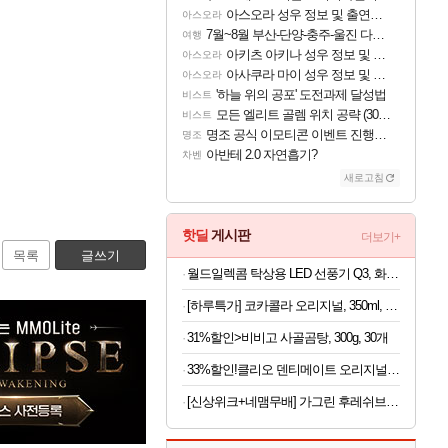
아스오라 성우 정보 및 출연작 모음
아스오라
7월~8월 부산-단양-충주-울진 다녀왔어요~
여행
아키츠 아키나 성우 정보 및 주요 필모
아스오라
아사쿠라 마이 성우 정보 및 주요 필모
아스오라
'하늘 위의 공포' 도전과제 달성법
비스트
모든 엘리트 골렘 위치 공략 (30개) - 방랑 결투가
비스트
명조 공식 이모티콘 이벤트 진행해봤습니다! 참여부터 추첨까지????
명조
아반테 2.0 자연흡기?
차벤
새로고침
핫딜
게시판
더보기+
목록
글쓰기
월드일렉콤 탁상용 LED 선풍기 Q3, 화이트, 1개
[하루특가] 코카콜라 오리지널, 350ml, 24개
31%할인>비비고 사골곰탕, 300g, 30개
33%할인!클리오 덴티메이트 오리지널 초극세모, 10개입, 3개
[신상위크+네맴무배] 가그린 후레쉬브레스 치약 120g, 라임민트향, 5개