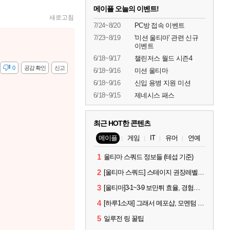
메이플 오늘의 이벤트!
새로고침
7/24~8/20
PC방 접속 이벤트
7/23~8/19
'미션 울티마' 관련 신규
이벤트
6/18~9/17
챌린저스 월드 시즌4
감
0
공감 확인
신고
6/18~9/16
미션 울티마
6/18~9/16
신입 용병 지원 미션
6/18~9/15
제네시스 패스
최근 HOT한 콘텐츠
메이플
게임
IT
유머
연예
1
울티마 스쿼드 정보들 (테섭 기준)
2
[울티마 스쿼드] 스테이지 권장레벨, 잠재옵션표, 스킬퍼뎀, 장비 리스트 및 능력치 공유
3
[울티마]3-1~3-9 보만튀 효율, 경험치 공략 및 소소한 컨트롤 팁
4
[하루1소재] 그래서 메포샵, 모멘텀 효율 얼마나 좋음?
5
일루전 링 꿀팁