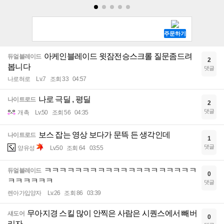
아케인블레이드 윗잠전승스크롤 질문좀드려
듀얼블레이드
2
봅니다
댓글
나로혀로
Lv.7
조회 33
04:57
나로 극딜 , 평딜
나이트로드
2
댓글
개촉
Lv.50
조회 56
04:35
보스 잡는 영상 보다가 문뜩 든 생각인데
나이트로드
1
댓글
양유성
Lv.50
조회 64
03:55
ㅋㅋㅋㅋㅋㅋㅋㅋㅋㅋㅋㅋㅋㅋㅋㅋㅋㅋㅋㅋ
듀얼블레이드
0
ㅋㅋㅋㅋㅋㅋ
댓글
렌아가입양자
Lv.26
조회 86
03:39
무아지경 스킬 많이 안찍은 사람은 시퀀스에서 빼버
섀도어
0
리자