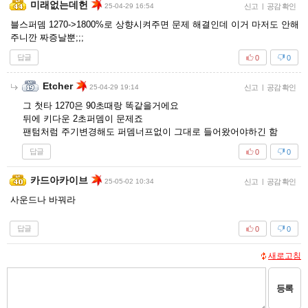
미래없는데헌
25-04-29 16:54
신고
|
공감 확인
블스퍼뎀 1270->1800%로 상향시켜주면 문제 해결인데 이거 마저도 안해
주니깐 짜증날뿐;;;
답글
0
0
Etcher
25-04-29 19:14
신고
|
공감 확인
그 첫타 1270은 90초때랑 똑같을거에요
뒤에 키다운 2초퍼뎀이 문제죠
팬텀처럼 주기변경해도 퍼뎀너프없이 그대로 들어왔어야하긴 함
답글
0
0
카드아카이브
25-05-02 10:34
신고
|
공감 확인
사운드나 바꿔라
답글
0
0
새로고침
등록