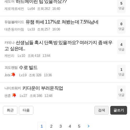
하드메이린 팁 있을까요??
섀도어
5
댓글
제로제로세컨
Lv.64
조회 262
16:40
유챔 하세 117%로 쳐봤는데 7.5%남네
듀얼블레이드
0
댓글
대촌동의아침
Lv.33
조회 257
16:06
선생님들 혹시 단톡방 있을까요? 여러가지 좀 배우
카데나
4
고 싶은데..
댓글
케빈리
Lv.10
조회 418
13:44
수로 빌드
괴도팬텀
1
댓글
Jobi
Lv.19
조회 328
13:36
키다운이 부러운직업
나이트워커
0
댓글
팬훈
Lv.27
조회 386
12:48
최근
다음
검색
글쓰기
1
2
3
4
5