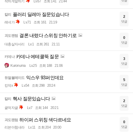
댓글
착하게말하기
Lv.67
조회 141
21:44
플러리 딜레마 질문있습니다
칼리
2
댓글
레네가
Lv.71
조회 161
21:19
결론 내렸다 스위칭 안하기로
괴도팬텀
0
댓글
대충살자서리
Lv.1
조회 261
21:11
카데나 에테쿨뚝 질문
카데나
3
댓글
Kuronuma
Lv.25
조회 188
21:06
익스우 93퍼인데요
듀얼블레이드
5
댓글
킹덕x
Lv.54
조회 298
20:24
헥사 질문있습니다
칼리
2
댓글
귤먹자귤
Lv.7
조회 144
20:21
하이퍼 스위칭 색다르네요
괴도팬텀
0
댓글
리븐아힘내라
Lv.11
조회 204
20:00