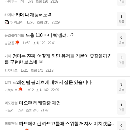
댓글
바람부는너머
Lv.9
조회 126
23:39
카데나 재능vs노력
카데나
1
댓글
꺼먹살이
Lv.70
조회 215
23:29
노흉 110 마니 빡셀려나?
듀얼블레이드
0
댓글
넝담곰
Lv.52
조회 122
22:41
검마는 진짜 '어떻게 하면 유저들 기분이 좆같을까?'
기타
2
를 구현한 보스네
댓글
킹갓나로
Lv.11
조회 141
22:18
크레센텀 블리츠에 대해서 질문 있습니다
칼리
3
댓글
이눅이눅
Lv.12
조회 142
22:09
마오팬 리레탈출 재업
괴도팬텀
1
댓글
니노리
Lv.4
조회 240
21:47
하드메이린 카드고를때 스위칭 꺼져서 미치겠음...
괴도팬텀
0