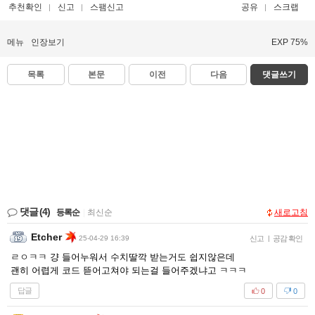
추천확인
신고
스팸신고
공유
스크랩
메뉴
인장보기
EXP 75%
목록
본문
이전
다음
댓글쓰기
댓글
(4)
등록순
|
최신순
새로고침
Etcher
25-04-29 16:39
신고
|
공감 확인
ㄹㅇㅋㅋ 걍 들어누워서 수치딸깍 받는거도 쉽지않은데
괜히 어렵게 코드 뜯어고쳐야 되는걸 들어주겠냐고 ㅋㅋㅋ
답글
0
0