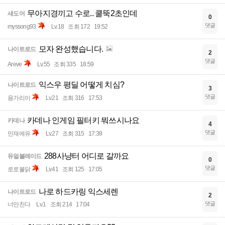
무아지경끼고 수로.. 쿨뚝2초인데
섀도어
0
댓글
myssong93
Lv.18
조회 172
19:52
모자 완성했습니다.
나이트로드
2
댓글
Areve
Lv.55
조회 335
18:59
익스우 평딜 어떻게 치심?
나이트로드
3
댓글
용가리이
Lv.21
조회 316
17:53
카데나 인게임 필터키 뭐쓰시나요
카데나
4
댓글
민재에유
Lv.27
조회 315
17:39
288사냥터 어디로 갈까요
듀얼블레이드
0
댓글
로로불닭
Lv.41
조회 125
17:05
나로 하드카링 익스세렌
나이트로드
2
댓글
너만친다
Lv.1
조회 214
17:04