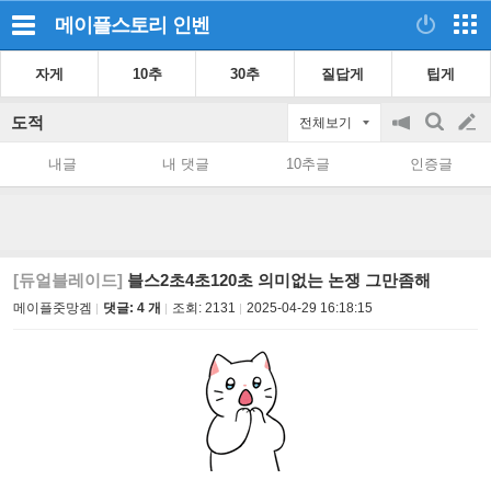
메이플스토리
인벤
자게
10추
30추
질답게
팁게
도적
전체보기
공
검
글
지
색
내글
내 댓글
10추글
인증글
on/off
쓰
기
[듀얼블레이드]
블스2초4초120초 의미없는 논쟁 그만좀해
메이플줏망겜
댓글: 4 개
조회:
2131
2025-04-29 16:18:15