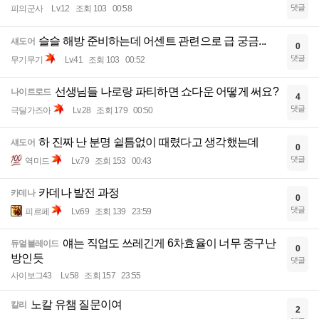
댓글
피의군사
Lv.12
조회 103
00:58
슬슬 해방 준비하는데 어센트 관련으로 급 궁금...
섀도어
0
댓글
무기무기
Lv.41
조회 103
00:52
선생님들 나로랑 파티하면 쇼다운 어떻게 써요?
나이트로드
4
댓글
극딜가즈아
Lv.28
조회 179
00:50
하 진짜 난 분명 쉴틈없이 때렸다고 생각했는데
섀도어
0
댓글
역미드
Lv.79
조회 153
00:43
카데나 발전 과정
카데나
0
댓글
피르페
Lv.69
조회 139
23:59
얘는 직업도 쓰레긴게 6차효율이 너무 중구난
듀얼블레이드
0
방인듯
댓글
사이보그43
Lv.58
조회 157
23:55
노칼 유챔 질문이여
칼리
2