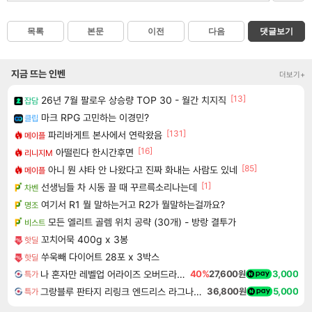
목록
본문
이전
다음
댓글보기
지금 뜨는 인벤
더보기+
[13]
26년 7월 팔로우 상승량 TOP 30 - 월간 치지직
잡담
마크 RPG 고민하는 이경민?
클립
[131]
파리바게트 본사에서 연락왔음
메이플
[16]
아떨린다 한시간후면
리니지M
[85]
아니 뭔 샤타 안 나왔다고 진짜 화내는 사람도 있네
메이플
[1]
선생님들 차 시동 끌 때 꾸르륵소리나는데
차벤
여기서 R1 뭘 말하는거고 R2가 뭘말하는걸까요?
명조
모든 엘리트 골렘 위치 공략 (30개) - 방랑 결투가
비스트
꼬치어묵 400g x 3봉
핫딜
쑤욱빼 다이어트 28포 x 3박스
핫딜
나 혼자만 레벨업 어라이즈 오버드라이브 Solo Leveling Arise
40%
27,600원
3,000
특가
그랑블루 판타지 리링크 엔드리스 라그나로크 업그레이드 킷 Granblue Fantasy Relink Endless Ragnarok Upgrade Kit DLC
36,800원
5,000
특가