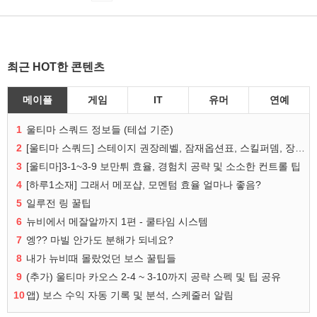
최근 HOT한 콘텐츠
메이플
게임
IT
유머
연예
1
울티마 스쿼드 정보들 (테섭 기준)
2
[울티마 스쿼드] 스테이지 권장레벨, 잠재옵션표, 스킬퍼뎀, 장비 리스트 및 능력치 공유
3
[울티마]3-1~3-9 보만튀 효율, 경험치 공략 및 소소한 컨트롤 팁
4
[하루1소재] 그래서 메포샵, 모멘텀 효율 얼마나 좋음?
5
일루전 링 꿀팁
6
뉴비에서 메잘알까지 1편 - 쿨타임 시스템
7
엥?? 마빌 안가도 분해가 되네요?
8
내가 뉴비때 몰랐었던 보스 꿀팁들
9
(추가) 울티마 카오스 2-4 ~ 3-10까지 공략 스펙 및 팁 공유
10
앱) 보스 수익 자동 기록 및 분석, 스케줄러 알림