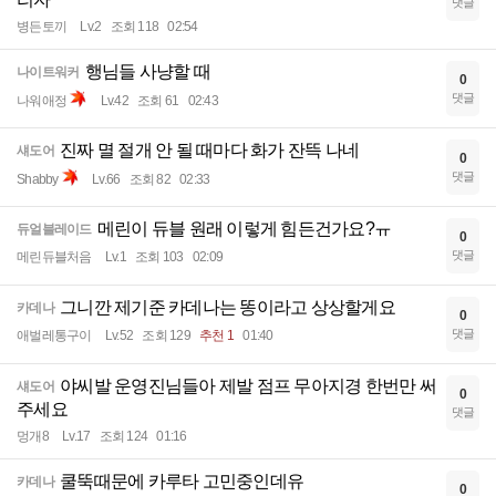
댓글
병든토끼
Lv.2
조회 118
02:54
행님들 사냥할 때
나이트워커
0
댓글
나워애정
Lv.42
조회 61
02:43
진짜 멸 절개 안 될 때마다 화가 잔뜩 나네
섀도어
0
댓글
Shabby
Lv.66
조회 82
02:33
메린이 듀블 원래 이렇게 힘든건가요?ㅠ
듀얼블레이드
0
댓글
메린듀블처음
Lv.1
조회 103
02:09
그니깐 제기준 카데나는 똥이라고 상상할게요
카데나
0
댓글
애벌레통구이
Lv.52
조회 129
추천 1
01:40
야씨발 운영진님들아 제발 점프 무아지경 한번만 써
섀도어
0
주세요
댓글
멍개8
Lv.17
조회 124
01:16
쿨뚝때문에 카루타 고민중인데유
카데나
0