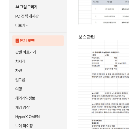
AI 그림 그리기
PC 견적 게시판
더보기
보스관련
인기 팟벤
팟벤 바로가기
치지직
차벤
걸그룹
여행
해외게임정보
게임 영상
HyperX OMEN
브이 라이징