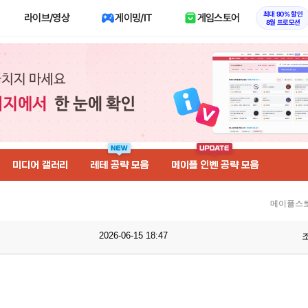
최대 90% 할인
라이브/영상
게이밍/IT
게임스토어
8월 프로모션
미디어 갤러리
레테 공략 모음
메이플 인벤 공략 모음
메이플스토
2026-06-15 18:47