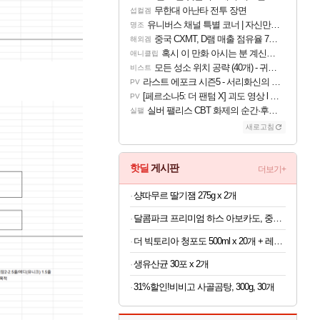
무한대 아난타 전투 장면
섭컬겜
유니버스 채널 특별 코너 | 자신만의 스타일
명조
중국 CXMT, D램 매출 점유율 7%…글로벌 4위로 부상
해외겜
혹시 이 만화 아시는 분 계신가요
애니클립
모든 성소 위치 공략 (40개) - 귀환한 영혼 도전과제
비스트
라스트 에포크 시즌5 - 서리화신의 분노 티저
PV
[페르소나5: 더 팬텀 X] 괴도 영상 l 타카마키 안·댄싱 스타
PV
실버 팰리스 CBT 화제의 순간·후기 모음
실팰
새로고침
핫딜
게시판
더보기+
샹따무르 딸기잼 275g x 2개
달콤파크 프리미엄 하스 아보카도, 중과, 183g, 10개
더 빅토리아 청포도 500ml x 20개 + 레몬 500ml x 20개
생유산균 30포 x 2개
31%할인!비비고 사골곰탕, 300g, 30개