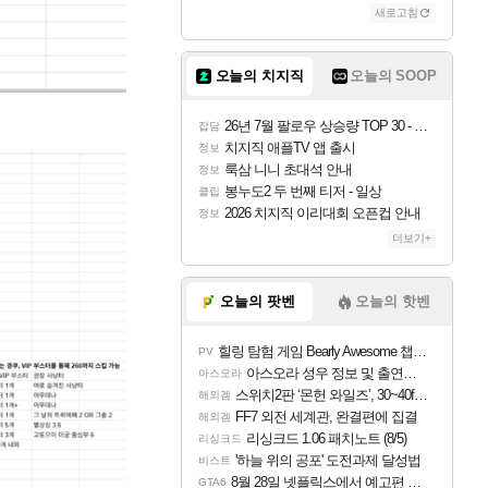
새로고침
오늘의 치지직
오늘의 SOOP
26년 7월 팔로우 상승량 TOP 30 - 월간 치지직
잡담
치지직 애플TV 앱 출시
정보
룩삼 니니 초대석 안내
정보
봉누도2 두 번째 티저 - 일상
클립
2026 치지직 이리대회 오픈컵 안내
정보
더보기+
오늘의 팟벤
오늘의 핫벤
힐링 탐험 게임 Bearly Awesome 챕터 1 트레일러
PV
아스오라 성우 정보 및 출연작 모음
아스오라
스위치2판 ‘몬헌 와일즈’, 30~40fps 목표 추정
해외겜
FF7 외전 세계관, 완결편에 집결
해외겜
리싱크드 1.06 패치노트 (8/5)
리싱크드
'하늘 위의 공포' 도전과제 달성법
비스트
8월 28일 넷플릭스에서 예고편 공개 예정
GTA6