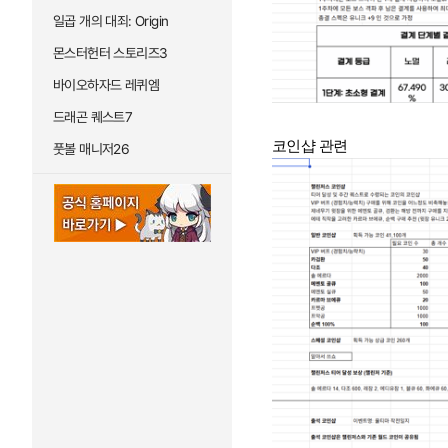
일곱 개의 대죄: Origin
몬스터헌터 스토리즈3
바이오하자드 레퀴엠
드래곤 퀘스트7
코인샵 관련
풋볼 매니저26