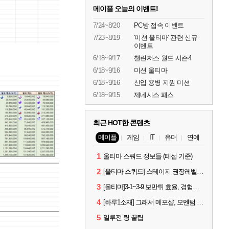
메이플 오늘의 이벤트!
7/24~8/20
PC방 접속 이벤트
7/23~8/19
'미션 울티마' 관련 신규
이벤트
6/18~9/17
챌린저스 월드 시즌4
6/18~9/16
미션 울티마
6/18~9/16
신입 용병 지원 미션
6/18~9/15
제네시스 패스
최근 HOT한 콘텐츠
메이플
게임
IT
유머
연예
1
울티마 스쿼드 정보들 (테섭 기준)
2
[울티마 스쿼드] 스테이지 권장레벨, 잠재옵션표, 스킬퍼뎀, 장비 리스트 및 능력치 공유
3
[울티마]3-1~3-9 보만튀 효율, 경험치 공략 및 소소한 컨트롤 팁
4
[하루1소재] 그래서 메포샵, 모멘텀 효율 얼마나 좋음?
5
일루전 링 꿀팁