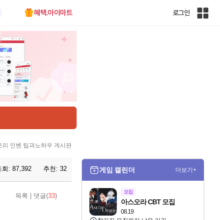
혜택.아이마트
로그인
인
벤
전
체
사
이
트
맵
리 인벤 팁과노하우 게시판
조회:
87,392
추천:
32
게임 캘린더
더보기+
모집
목록
|
댓글(
33
)
아스오라 CBT 모집
08.19