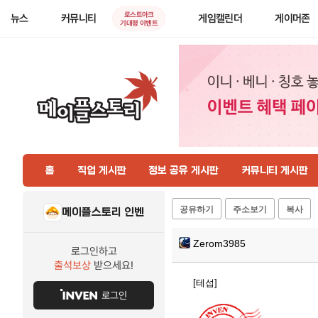
로스트아크
뉴스
커뮤니티
게임캘린더
게이머존
기대평 이벤트
홈
직업 게시판
정보 공유 게시판
커뮤니티 게시판
공유하기
주소보기
복사
메이플스토리 인벤
Zerom3985
로그인하고
출석보상
받으세요!
[테섭]
로그인