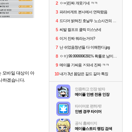
2
ㅇㅂ)진짜 개웃기네 ㅋㅋ
3
파리바게트 본사에서 연락왔음
4
드디어 밝혀진 호날두 노쇼사건의 진실 ㅁㅊㄷㄷㄷㄷ
5
씨발 컬프프 클릭 미스낫네
6
이거 진짜 뭐라는거야?
7
난 쉬었음청년들 다 이해한다.jpg
8
ㅇㅎ) 99.9999996391% 확률로 남미르남에반 할카스.jpg
9
메이플 기싸움 ㅈ되네 진짜 ㅋㅋ
는 모바일 대상이 아
10
내가 3년 몸담은 길드 길마 특징
사하겠습니다.
인증하고 인장 받자
메이플 인벤 전용 인장
타이머로 편하게!
인벤 경쿠 타이머
공식 홈페이지
메이플스토리 랭킹 검색