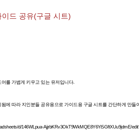
이드 공유(구글 시트)
어를 가볍게 키우고 있는 유저입니다.
출시됨에 따라 지인분들 공유용으로 가이드용 구글 시트를 간단하게 만
preadsheets/d/146WLpua-AjjrbKRv3OkT9WkMQE8Y6YiSGftXUu9jdmE/edit