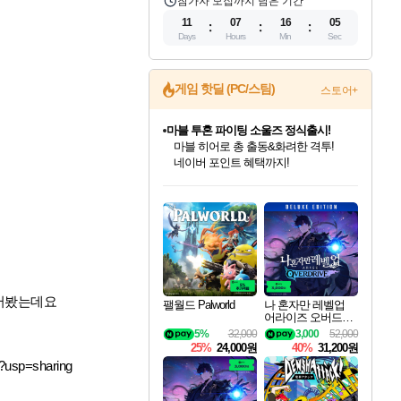
참가자 모집까지 남은 기간
11
07
16
04
Days
Hours
Min
Sec
게임 핫딜 (PC/스팀)
스토어+
귀무자: 검의 길 예약 판매 중!
10% 할인과
이니&베니 혜택까지!
인벤게임즈 8월 특별 할인!
드래곤소드: 어웨이크닝 입점!
문명 7 특별 할인!
마블 투혼 파이팅 소울즈 정식출시!
비스트 오브 리인카네이션 정식 출시!
커세어 코브 출시 기념 할인!
더 렐릭 퍼스트 가디언 정식 출시
베데스다 40주년 기념 할인 중!
캡콤 프렌차이즈 할인 진행 중!
캡콤 일부 상품 상시 할인
스타워즈 은하계 레이서
로블록스 기프트 카드 공식 입점
인기 퍼블리셔 모음!
스팀으로 만나는 드래곤소드!
조선&고려 DLC 출시 예정
마블 히어로 총 출동&화려한 격투!
게임프릭 신작 IP
해적'섬'을 발전시키자!
설화x하드코어 액션!
베데스다의 명작들을
몬헌, 바하 등 인기 IP를
몬헌 와일즈 & 드래곤즈 도그마2
인벤게임즈에서 10% 추가 적립
Robux를 가장 안전하고
최대 90% 할인가를 만나보세요!
네이버혜택과 함께 만나보세요!
50%할인&추가 적립까지!
네이버 포인트 혜택까지!
네이버 혜택가와 함께 예약하세요!
할인&네이버혜택으로 만나보세요!
네이버페이 혜택과 만나보세요!
40주년 프로모션으로 만나보세요!
할인가에 만나보세요!
일부 에디션 상시 할인!
혜택으로 예약 판매 중
편안하게 충전하세요
들어봤는데요
팰월드 Palworld
나 혼자만 레벨업
어라이즈 오버드라
이브 디럭스 에디션
5%
32,000
3,000
52,000
Solo Leveling Arise
25%
24,000원
40%
31,200원
Overdrive Deluxe Edi
?usp=sharing
tion