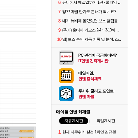
6
뉴비에서 메잘알까지 1편 - 쿨타임 시스템
7
엥?? 마빌 안가도 분해가 되네요?
8
내가 뉴비때 몰랐었던 보스 꿀팁들
9
(추가) 울티마 카오스 2-4 ~ 3-10까지 공략 스펙 및 팁 공유
10
앱) 보스 수익 자동 기록 및 분석, 스케줄러 알림
PC 견적이 궁금하다면?
IT인벤 견적게시판
매일매일,
인벤 출석체크!
주사위 굴리고 포인트!
인벤 마블
메이플 인벤 화제글
자유게시판
직업게시판
1
현재 나무위키 실검 1위인 김규원