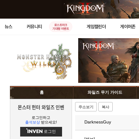
로스트아크
뉴스
커뮤니티
게임캘린더
게이머존
기대평 이벤트
홈
와일즈 무기 가이드
몬스터 헌터 와일즈 인벤
주소보기
복사
로그인하고
DarknessGuy
출석보상
받으세요!
로그인