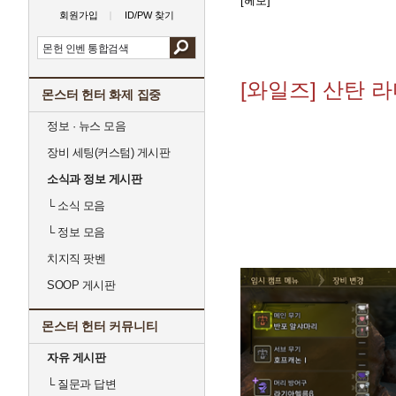
[헤보]
회원가입
ID/PW 찾기
[와일즈] 산탄 
몬스터 헌터 화제 집중
정보 · 뉴스 모음
장비 세팅(커스텀) 게시판
소식과 정보 게시판
└
소식 모음
└
정보 모음
치지직 팟벤
SOOP 게시판
몬스터 헌터 커뮤니티
자유 게시판
└
질문과 답변