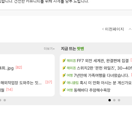
이전페이지
지금 뜨는
팟벤
더보기+
[14]
[
보 및 주요 필모
FF7 외전 세계관, 완결편에 집결
방금 일어난일
해외겜
리니지M
[82]
회..jpg
 출연작 모음
스위치2판 ‘몬헌 와일즈’, 30~40
D.Mon 애니메이션 영웅 시네
해외겜
오버워치
보 및 주요 필모
7년만에 가족여행을 다녀왔습니다.
하이퍼 부스트 이후 길 잃은 뉴
여행
검은사막
[37]
[155]
0개) - 귀환한 영혼 도전과제
업장 도와주는 짓은 좀 아니지않냐?
8월 9일 썬데이 메이플
혹시 이 만화 아시는 분 계신가요
애니클립
메이플
[14]
[1]
개월
동해바다 추암해수욕장
페이즈 영애짤 찾았다
여행
LoL