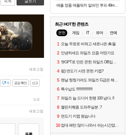
목록
글쓰기
애플 정품 애플워치 알파인 루프 49mm 블랙 티타늄 마감, M, 라이트 블루
최근 HOT한 콘텐츠
몬헌
게임
IT
유머
연예
1
오늘 무료로 바꿔고 새로나온 dlc들
2
안녕하세요 와일즈 요즘 어떤가요
3
챗GPT로 만든 몬헌 와일즈 DB입니다.
새로고침
4
펌) 면도기 사면 몬헌 키캡?
5
맨날 찡찡거려도 와일즈 G급은 해야하니까 접속 jpg
감
0
공감 확인
신고
6
특수납도 !!!!!!!!!!!!!!!!!!
7
와일즈 늅 드디어 헌랭 100 넘다..!!
답글
8
챌린지퀘좀 도와주실분..?
새로고침
9
면도기 키캡 왔습니다
10
접대 패턴 많이 나와서 쉬는시간없이 빡딜한것같은데..
등록