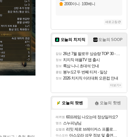
2000이니
·
100베니
새로고침
오늘의 치지직
오늘의 SOOP
26년 7월 팔로우 상승량 TOP 30 - 월간 치지직
잡담
치지직 애플TV 앱 출시
정보
룩삼 니니 초대석 안내
정보
봉누도2 두 번째 티저 - 일상
클립
2026 치지직 이리대회 오픈컵 안내
정보
더보기+
오늘의 팟벤
오늘의 핫벤
60프레임 나오는데 정상일까요?
레퀴엠
스누피냥님
명조
리밋 제로 브레이커스 프롤로그 테스트 후기 영상 업로드
섭컬겜
아스오라 성우 정보 및 출연작 모음
아스오라
스팸신고
추천 확인