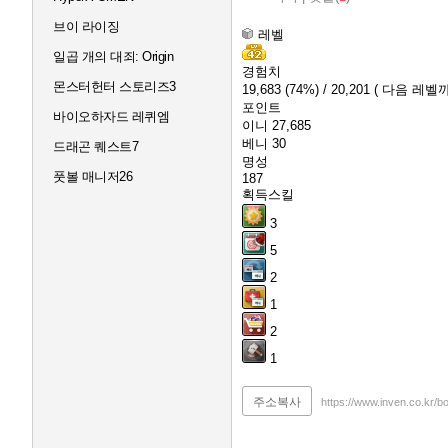
브이 라이징
레벨
일곱 개의 대죄: Origin
경험치
몬스터헌터 스토리즈3
19,683
(74%)
/ 20,201
( 다음 레벨까
포인트
바이오하자드 레퀴엠
이니
27,685
베니
30
드래곤 퀘스트7
명성
풋볼 매니저26
187
획득스킬
3
5
2
1
2
1
주소복사
https://www.inven.co.kr/