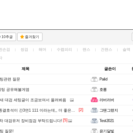
10추글
즐겨찾기
한손검
쌍검
해머
수렵피리
랜스
건랜스
슬액
타
제목
글쓴이
세팅관련 질문
Palid
세팅 공유해볼게염
호룡
요새 대검 세팅글이 조금보여서 올려봐욤
러버러버
[2]
석이 간3연1 111 이라는데,, 더 좋은게 있는거 같은데,,,
그땐그랬지
[5]
차 대검유저 장비점검 부탁드립니다!
Test2021
팅 질문!
윤기달빛