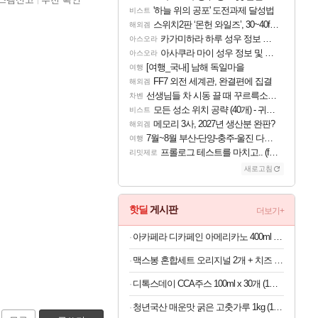
'하늘 위의 공포' 도전과제 달성법
비스트
스위치2판 ‘몬헌 와일즈’, 30~40fps 목표 추정
해외겜
카가미하라 하루 성우 정보 및 주요 필모
아스오라
아사쿠라 마이 성우 정보 및 주요 필모
아스오라
[여행_국내] 남해 독일마을
여행
FF7 외전 세계관, 완결편에 집결
해외겜
선생님들 차 시동 끌 때 꾸르륵소리나는데
차벤
모든 성소 위치 공략 (40개) - 귀환한 영혼 도전과제
비스트
메모리 3사, 2027년 생산분 완판?
해외겜
7월~8월 부산-단양-충주-울진 다녀왔어요~
여행
프롤로그 테스트를 마치고.. (feat. 리아)
리밋제로
새로고침
핫딜
게시판
더보기+
아카페라 디카페인 아메리카노 400ml x 20개 (1개당 1,055원)
맥스봉 혼합세트 오리지널 2개 + 치즈 2개 (1개당 5,725원)
디톡스데이 CCA주스 100ml x 30개 (1개당 497원)
청년국산 매운맛 굵은 고춧가루 1kg (100g당 2,280원)