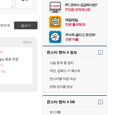
PC 견적이 궁금하다면?
IT인벤 견적게시판
매일매일,
인벤 출석체크!
맨위로
글쓰기
주사위 굴리고 포인트!
인벤 마블
더보기+
3]
[88]
몬스터 헌터 4 정보
-
국내에도 이쁜곳이 많은것 같습니다
보상 공지 나온거 10추 하니 올리자
여행
로아
[7]
[106]
fps 목표 추정
마틱
중국 CXMT, D램 매출 점유율 7%…글로벌 4위로
챌린저#77777 저격했습니다!
해외겜
메이플
스킬 효과 총 정리
[1]
[12]
[78]
비분들!
크로체 따왔습니다
리싱크드 1.06 패치노트 (8/5)
리싱크드
로아
여단, 집회소 키 퀘스트
[4]
[21]
진짜 귀한 삼색화채 찐1등 떳냐 ㅅㅅㅅ
AI발 원가 압박, 메인보드값 오르나
해외겜
FCO
고양이를 도구로 쓰는 인방 하꼬 스트리머 박제합니
메모리 3사, 2027년 생산분 완판?
해외겜
로아
몬스터별 약점 속성
전체 장식품 정보
몬스터 헌터 4 DB
-
무기 DB