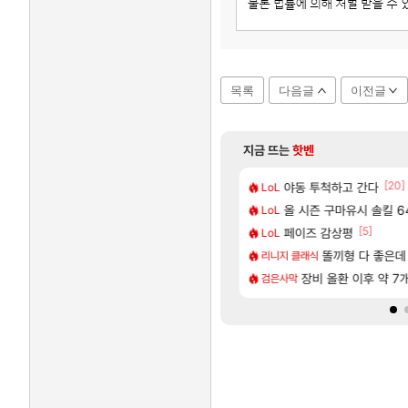
목록
다음글
이전글
지금 뜨는
핫벤
[88]
[20]
곳이 많은것 같습니다
거 10추 하니 올리자
야동 투척하고 간다
아사쿠라 마이 성우 정
아스오라
LoL
[106]
[1]
 D램 매출 점유율 7%…글로벌 4위로 부상
77 저격했습니다!
올 시즌 구마유시 솔킬 64
아스오라 성우 정보 및
아스오라
LoL
[78]
[5]
니다
06 패치노트 (8/5)
페이즈 감상평
아키츠 아키나 성우 정
아스오라
LoL
[21]
색화채 찐1등 떳냐 ㅅㅅㅅ
압박, 메인보드값 오르나
모든 성소 위치 공략 (4
똘끼형 다 좋은데 해외작
비스트
리니지 클래식
[240]
 쓰는 인방 하꼬 스트리머 박제합니다.
2027년 생산분 완판?
스누피냥님
장비 올환 이후 약 7
명조
검은사막