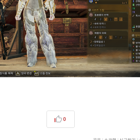
0
공유
스크랩
신고하기