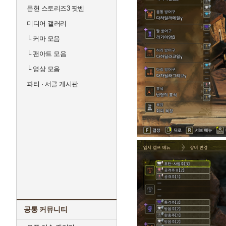
몬헌 스토리즈3 팟벤
미디어 갤러리
└
커마 모음
└
팬아트 모음
└
영상 모음
파티 · 서클 게시판
공통 커뮤니티