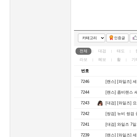
인증글
전체
대검
태도
라보
헤보
활
기
번호
7246
[랜스]
[와일즈] 
7244
[랜스]
좀비랜스 
7243
[대검]
[와일즈] 
7242
[쌍검]
뉴비 쌍검 종결호
7241
[대검]
와일즈 7일
7239
[랜스]
[와일즈] 세