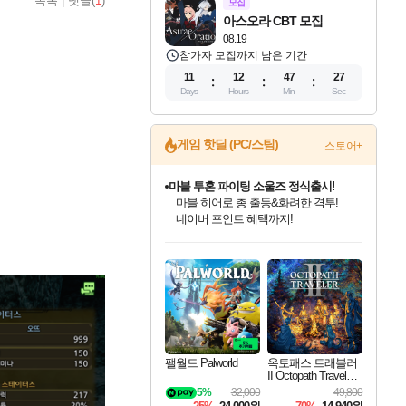
목록
|
댓글(
1
)
모집
아스오라 CBT 모집
08.19
참가자 모집까지 남은 기간
11
12
47
25
Days
Hours
Min
Sec
게임 핫딜 (PC/스팀)
스토어+
마블 투혼 파이팅 소울즈 정식출시!
마블 히어로 총 출동&화려한 격투!
네이버 포인트 혜택까지!
인벤게임즈 8월 특별 할인!
드래곤소드: 어웨이크닝 입점!
문명 7 특별 할인!
귀무자: 검의 길 예약 판매 중!
비스트 오브 리인카네이션 정식 출시!
커세어 코브 출시 기념 할인!
더 렐릭 퍼스트 가디언 정식 출시
베데스다 40주년 기념 할인 중!
캡콤 프렌차이즈 할인 진행 중!
캡콤 일부 상품 상시 할인
스타워즈 은하계 레이서
로블록스 기프트 카드 공식 입점
인기 퍼블리셔 모음!
스팀으로 만나는 드래곤소드!
조선&고려 DLC 출시 예정
10% 할인과
게임프릭 신작 IP
해적'섬'을 발전시키자!
설화x하드코어 액션!
베데스다의 명작들을
몬헌, 바하 등 인기 IP를
몬헌 와일즈 & 드래곤즈 도그마2
인벤게임즈에서 10% 추가 적립
Robux를 가장 안전하고
최대 90% 할인가를 만나보세요!
네이버혜택과 함께 만나보세요!
50%할인&추가 적립까지!
이니&베니 혜택까지!
네이버 혜택가와 함께 예약하세요!
할인&네이버혜택으로 만나보세요!
네이버페이 혜택과 만나보세요!
40주년 프로모션으로 만나보세요!
할인가에 만나보세요!
일부 에디션 상시 할인!
혜택으로 예약 판매 중
편안하게 충전하세요
팰월드 Palworld
옥토패스 트래블러
II Octopath Traveler I
I
5%
32,000
49,800