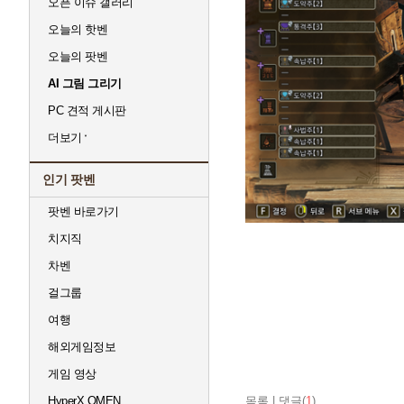
오픈 이슈 갤러리
오늘의 핫벤
오늘의 팟벤
AI 그림 그리기
PC 견적 게시판
더보기
인기 팟벤
팟벤 바로가기
치지직
차벤
걸그룹
여행
해외게임정보
게임 영상
목록
|
댓글(
1
)
HyperX OMEN