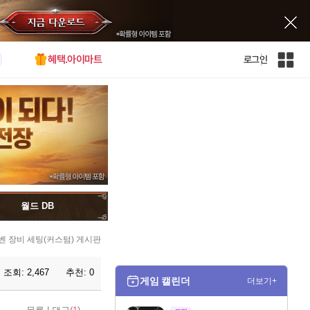
혜택.아이마트
로그인
인
벤
전
체
사
이
트
맵
월드 DB
벤 장비 세팅(커스텀) 게시판
조회:
2,467
추천:
0
게임 캘린더
더보기+