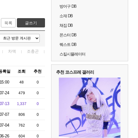
방어구 DB
소재 DB
목록
글쓰기
채집 DB
몬스터 DB
퀘스트 DB
차액
조충곤
스킬시뮬레이터
등록일
조회
추천
추천 코스프레 갤러리
15:00
48
0
07-24
479
0
07-13
1,337
0
07-07
806
0
07-04
762
0
06-26
604
0