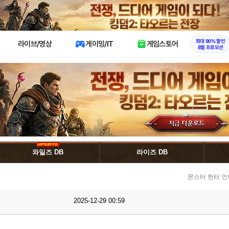
X
최대 90% 할인
라이브/영상
게이밍/IT
게임스토어
8월 프로모션
와일즈 DB
라이즈 DB
몬스터 헌터 인
2025-12-29 00:59