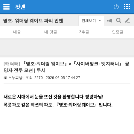
팟벤
명조: 워더링 웨이브 파티 인벤
전체보기
공
검
글
지
색
내글
내 댓글
3추글
인증글
on/off
쓰
기
[캐릭터]
『명조:워더링 웨이브』×『사이버펑크: 엣지러너』 공
명자 전투 모션 | 루시
스누피냥
조회:
2270
2026-06-05 17:44:27
새로운 시대에서 눈을 뜨신 것을 환영합니다. 방랑자님!
폭풍과도 같은 액션의 파도, 『명조:워더링 웨이브』입니다.