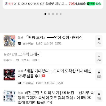
더 킹 오브 파이터즈 98 얼티밋 매치 파이널 에디션 THE KING OF FIGHTERS 98 ULTIMATE MATCH FINAL EDITION
70%
4,800원
10%
특가
『황룡 도지』——연성 절창 · 현령작
정보
0
댓글
스누피냥
Lv.85
조회 20
12:51
그래픽 크래시
질문＆답변
1
댓글
배추96
Lv.1
조회 49
00:43
6개월 기다렸다… 드디어 도착한 치사 메신
영상
0
저백! 실물 후기
댓글
스누피냥
Lv.85
조회 367
17:28
버전 콘텐츠 미리 보기 | 3.6 버전 「신기루 속
뉴스
0
등불 그림자, 속세에 깃든 검의 결심」이 8월 20
댓글
일에 업데이트됩니다!