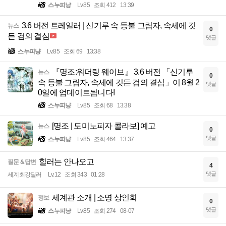
스누피냥
Lv.85
조회 412
13:39
3.6 버전 트레일러 | 신기루 속 등불 그림자, 속세에 깃
뉴스
0
든 검의 결심
댓글
스누피냥
Lv.85
조회 69
13:38
『명조:워더링 웨이브』 3.6 버전 「신기루
뉴스
0
속 등불 그림자, 속세에 깃든 검의 결심」이 8월 2
댓글
0일에 업데이트됩니다!
스누피냥
Lv.85
조회 68
13:38
[명조 | 도미노피자 콜라보] 예고
뉴스
0
댓글
스누피냥
Lv.85
조회 464
13:37
힐러는 안나오고
질문＆답변
4
댓글
세계최강딜러
Lv.12
조회 343
01:28
세계관 소개 | 소명 상인회
정보
0
댓글
스누피냥
Lv.85
조회 274
08-07