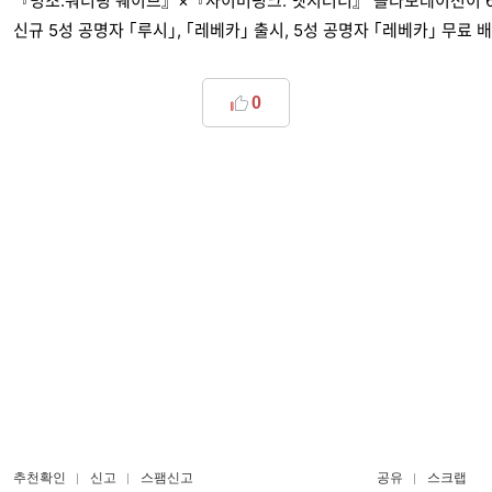
『명조:워더링 웨이브』×『사이버펑크: 엣지러너』 콜라보레이션이 6
신규 5성 공명자 ｢루시｣, ｢레베카｣ 출시, 5성 공명자 ｢레베카｣ 무료 배
0
추천확인
신고
스팸신고
공유
스크랩