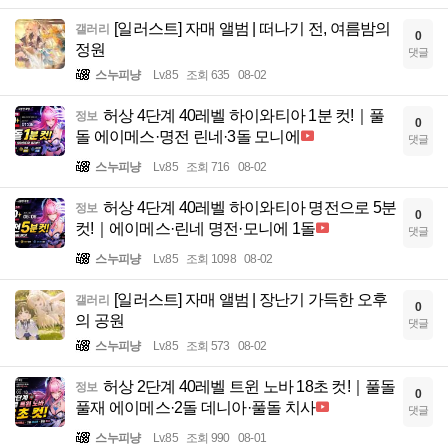
[일러스트] 자매 앨범 | 떠나기 전, 여름밤의
갤러리
0
정원
댓글
스누피냥
Lv.85
조회 635
08-02
허상 4단계 40레벨 하이와티아 1분 컷!｜풀
정보
0
돌 에이메스·명전 린네·3돌 모니에
댓글
스누피냥
Lv.85
조회 716
08-02
허상 4단계 40레벨 하이와티아 명전으로 5분
정보
0
컷!｜에이메스·린네 명전·모니에 1돌
댓글
스누피냥
Lv.85
조회 1098
08-02
[일러스트] 자매 앨범 | 장난기 가득한 오후
갤러리
0
의 공원
댓글
스누피냥
Lv.85
조회 573
08-02
허상 2단계 40레벨 트윈 노바 18초 컷!｜풀돌
정보
0
풀재 에이메스·2돌 데니아·풀돌 치사
댓글
스누피냥
Lv.85
조회 990
08-01