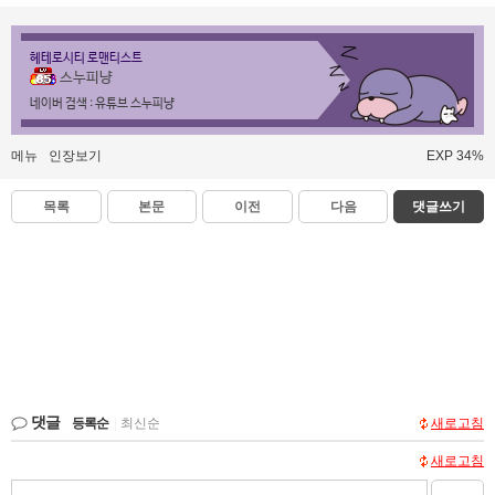
헤테로시티 로맨티스트
스누피냥
네이버 검색 : 유튜브 스누피냥
메뉴
인장보기
EXP 34%
목록
본문
이전
다음
댓글쓰기
댓글
등록순
|
최신순
새로고침
새로고침