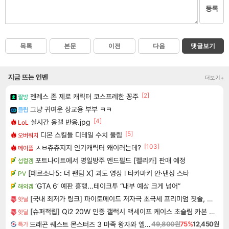
등록
목록
본문
이전
다음
댓글보기
지금 뜨는 인벤
더보기+
[2]
젠레스 존 제로 캐릭터 코스프레한 꽁주
짤방
그냥 귀여운 상교용 부부 ㅋㅋ
클립
[4]
실시간 응갤 반응.jpg
LoL
[5]
디몬 스킬들 디테일 수치 풀림
오버워치
[103]
ㅅㅂ츄츄지지 인기캐릭터 왜이러는데?
메이플
포트나이트에서 명일방주 엔드필드 [펠리카] 판매 예정
섭컬겜
[페르소나5: 더 팬텀 X] 괴도 영상 l 타카마키 안·댄싱 스타
PV
‘GTA 6’ 예판 흥행…테이크투 “내부 예상 크게 넘어”
해외겜
[국내 최저가 링크] 파이토메이드 저자극 초극세 프리미엄 칫솔, 10개입, 3세트
핫딜
[슈퍼적립] Qi2 20W 인증 갤럭시 맥세이프 케이스 초슬림 카본 에어스킨아라미드 맥핏 갤럭시Z 폴드8 울트라, 아라미드, 블랙
핫딜
드래곤 퀘스트 몬스터즈 3 마족 왕자와 엘프의 여행 Dragon Quest Monsters The Dark Prince
49,800원
75%
12,450원
특가