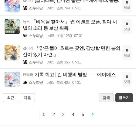
[일러스트] 컨디션 좋은데~ 에이메스, 출동.
갤러리
0
댓글
스누피냥
Lv.85
조회 749
07-31
「비옥을 찾아서」 웹 이벤트 오픈, 참여 시
뉴스
0
별의 소리 등 보상 획득!
댓글
스누피냥
Lv.85
조회 1280
07-31
「맑은 물이 흐르는 곳엔, 감상할 만한 봄의
갤러리
0
산이 있기 마련.」
댓글
스누피냥
Lv.85
조회 355
07-31
기록 회고 | 긴 비행의 별빛—— 에이메스
캐릭터
0
댓글
스누피냥
Lv.85
조회 405
07-31
최근
다음
검색
글쓰기
1
2
3
4
5