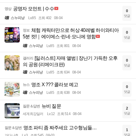
공명자 모먼트 | 수수
영상
0
댓글
스누피냥
Lv.85
조회 402
08-04
체험 캐릭터만으로 허상 40레벨 하이와티아
정보
0
5분 컷!｜에이메스·린네·모니에 명함
댓글
스누피냥
Lv.85
조회 801
08-04
[일러스트] 자매 앨범 | 장난기 가득한 오후
갤러리
0
의 공원 (리메이크판)
댓글
스누피냥
Lv.85
조회 634
08-04
명조 X ??? 콜라보 예고
뉴스
0
댓글
스누피냥
Lv.85
조회 638
08-04
뉴비 질문
질문＆답변
2
댓글
세계최강딜러
Lv.12
조회 514
08-04
명조 파티 좀 짜주세요 고수형님들…
질문＆답변
1
댓글
가다나흐
Lv.3
조회 545
08-03