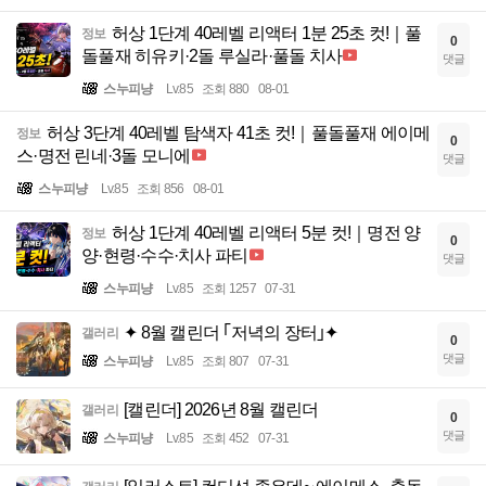
허상 1단계 40레벨 리액터 1분 25초 컷!｜풀
정보
0
돌풀재 히유키·2돌 루실라·풀돌 치사
댓글
스누피냥
Lv.85
조회 880
08-01
허상 3단계 40레벨 탐색자 41초 컷!｜풀돌풀재 에이메
정보
0
스·명전 린네·3돌 모니에
댓글
스누피냥
Lv.85
조회 856
08-01
허상 1단계 40레벨 리액터 5분 컷!｜명전 양
정보
0
양·현령·수수·치사 파티
댓글
스누피냥
Lv.85
조회 1257
07-31
✦ 8월 캘린더 ｢저녁의 장터｣✦
갤러리
0
댓글
스누피냥
Lv.85
조회 807
07-31
[캘린더] 2026년 8월 캘린더
갤러리
0
댓글
스누피냥
Lv.85
조회 452
07-31