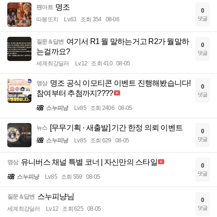
명조
팬아트
0
댓글
따봉또치
Lv.63
조회 354
08-06
여기서 R1 뭘 말하는거고 R2가 뭘말하
질문＆답변
0
는걸까요?
댓글
세계최강딜러
Lv.12
조회 410
08-05
명조 공식 이모티콘 이벤트 진행해봤습니다!
영상
0
참여부터 추첨까지????
댓글
스누피냥
Lv.85
조회 2406
08-05
[무무기획 · 새출발] 기간 한정 의뢰 이벤트
뉴스
0
댓글
스누피냥
Lv.85
조회 629
08-05
유니버스 채널 특별 코너 | 자신만의 스타일
영상
0
댓글
스누피냥
Lv.85
조회 559
08-05
스누피냥님
질문＆답변
0
댓글
세계최강딜러
Lv.12
조회 625
08-05