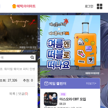
혜택.아이마트
로그인
인
벤
전
체
사
이
트
맵
검
색
조: 워더링 웨이브 파티 인벤
조회:
27,326
추천:
0
게임 캘린더
더보기+
목록
|
댓글(
0
)
모집
아스오라 CBT 모집
08.19