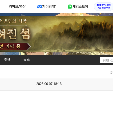
최대 90% 할인
라이브/영상
게이밍/IT
게임스토어
8월 프로모션
핫벤
뉴스
명
2026-06-07 18:13