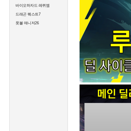
바이오하자드 레퀴엠
드래곤 퀘스트7
풋볼 매니저26