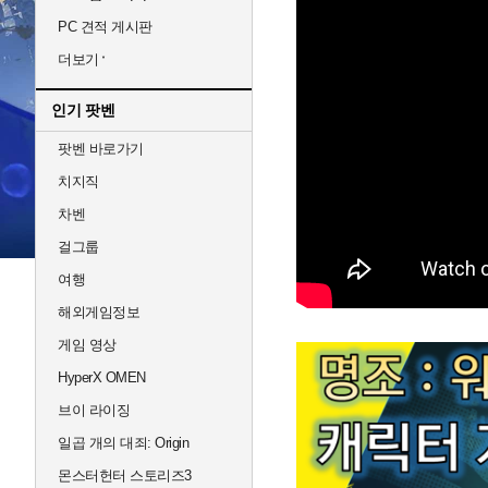
PC 견적 게시판
더보기
인기 팟벤
팟벤 바로가기
치지직
차벤
걸그룹
여행
해외게임정보
게임 영상
HyperX OMEN
브이 라이징
일곱 개의 대죄: Origin
몬스터헌터 스토리즈3