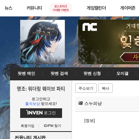
로스트아크
뉴스
커뮤니티
게임캘린더
게이머존
기대평 이벤트
팟벤 메인
팟벤 검색
팟벤 신청
오이갤
명조: 워더링 웨이브 파티
주소보기
복사
로그인하고
스누피냥
출석보상
받으세요!
로그인
[정보]
회원가입
ID/PW 찾기
커뮤니티 게시판