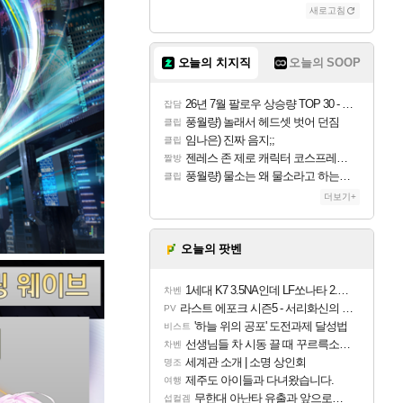
새로고침
오늘의 치지직
오늘의 SOOP
26년 7월 팔로우 상승량 TOP 30 - 월간 치지직
잡담
풍월량) 놀래서 헤드셋 벗어 던짐
클립
임나은) 진짜 음지;;
클립
젠레스 존 제로 캐릭터 코스프레한 꽁주
짤방
풍월량) 물소는 왜 물소라고 하는거야? 아! 그만 ㅋㅋ 알았어 ㅋㅋ
클립
더보기+
오늘의 팟벤
1세대 K7 3.5NA인데 LF쏘나타 2.0NA 기변하면 유류비 절약이 얼마나 될까요..?
차벤
라스트 에포크 시즌5 - 서리화신의 분노 티저
PV
'하늘 위의 공포' 도전과제 달성법
비스트
선생님들 차 시동 끌 때 꾸르륵소리나는데
차벤
세계관 소개 | 소명 상인회
명조
제주도 아이들과 다녀왔습니다.
여행
무한대 아난타 유출과 앞으로의 예상 (루머)
섭컬겜