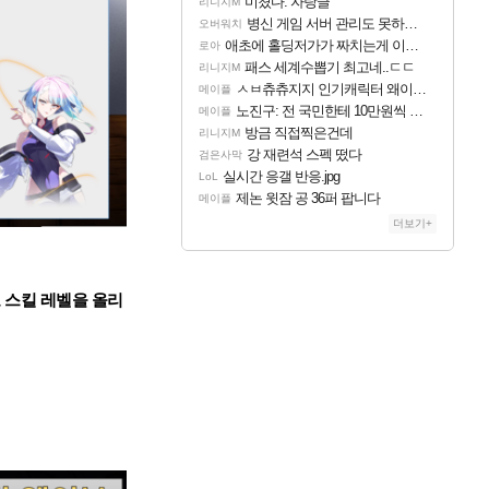
미쳤다. 자랑글
리니지M
병신 게임 서버 관리도 못하냐 이젠?
오버워치
애초에 홀딩저가가 짜치는게 이거임 ㅋㅋ
로아
패스 세계수뽑기 최고네..ㄷㄷ
리니지M
ㅅㅂ츄츄지지 인기캐릭터 왜이러는데?
메이플
노진구: 전 국민한테 10만원씩 줄거야.gif
메이플
방금 직접찍은건데
리니지M
강 재련석 스펙 떴다
검은사막
실시간 응갤 반응.jpg
LoL
제논 윗잠 공 36퍼 팝니다
메이플
더보기+
로 스킬 레벨을 올리