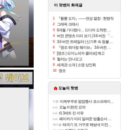
이 팟벤의 화제글
1
『황룡 도지』——연성 절창 · 현령작
2
그래픽 크래시
3
6개월 기다렸다… 드디어 도착한 치사 메신저백! 실물 후기
4
버전 콘텐츠 미리 보기 | 3.6 버전 「신기루 속 등불 그림자, 속세에 깃든 검의 결심」이 8월 20일에 업데이트됩니다!
5
3.6 버전 트레일러 | 신기루 속 등불 그림자, 속세에 깃든 검의 결심
6
『명조:워더링 웨이브』 3.6 버전 「신기루 속 등불 그림자, 속세에 깃든 검의 결심」이 8월 20일에 업데이트됩니다!
7
[명조 | 도미노피자 콜라보] 예고
8
힐러는 안나오고
9
세계관 소개 | 소명 상인회
10
명조
오늘의 핫벤
이케부쿠로 팝업행사 코스프레이어들!!
이환
오늘 티한전 요약
LoL
t1 3세트 진 이유
LoL
페이커가 미리 알려준 방출순서 ㄷㄷㄷㄷ
LoL
태극기 또 거꾸로 해놨네 미친것들 ㅋㅋㅋ
메이플