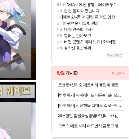
‘GTA 6’ 예판 흥행…테이크투 “내부 예상 크게 넘어”
해외겜
합천 을 다녀왔습니다
여행
[페르소나5: 더 팬텀 X] 괴도 영상 l 타카마키 안·댄싱 스타
PV
귀여운 아일릿 원희
걸그룹
내차 인증합니당~
차벤
힐러는 안나오고
명조
버전 콘텐츠 미리 보기 | 3.6 버전 「신기루 속 등불 그림자, 속세에 깃든 검의 결심」이 8월 20일에 업데이트됩니다!
명조
설악산 울산바위
여행
새로고침
핫딜
게시판
더보기+
토앤토x산리오 제로비티 플럼피 헬로키티 참태그 SET 실버 여성용 쪼리
[하루특가] 파워에이드 마운틴 블라스트, 900ml, 12개
[하루특가] 신선함을 그대로 엘로우믹스 샐러드, 80g, 7팩
30%할인 감귤숙성양념LA갈비, 500g, 4개
크록스 에코 시티 어드벤처 클로그 엘리펀트 213115-1LM 남여공용 220