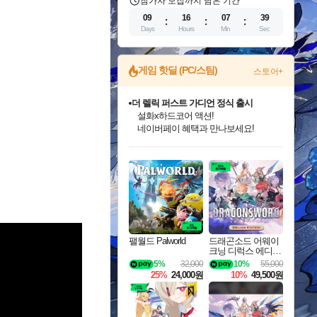
참가자 모집까지 남은 기간
09
16
07
38
Days
Hours
Min
Sec
게임 핫딜 (PC/스팀)
스토어+
더 렐릭 퍼스트 가디언 정식 출시
설화x하드코어 액션!
네이버페이 혜택과 만나보세요!
인벤게임즈 8월 특별 할인!
드래곤소드: 어웨이크닝 입점!
문명 7 특별 할인!
마블 투혼 파이팅 소울즈 정식출시!
귀무자: 검의 길 예약 판매 중!
비스트 오브 리인카네이션 정식 출시!
커세어 코브 출시 기념 할인!
베데스다 40주년 기념 할인 중!
캡콤 프렌차이즈 할인 진행 중!
캡콤 일부 상품 상시 할인
스타워즈 은하계 레이서
로블록스 기프트 카드 공식 입점
인기 퍼블리셔 모음!
스팀으로 만나는 드래곤소드!
조선&고려 DLC 출시 예정
마블 히어로 총 출동&화려한 격투!
10% 할인과
게임프릭 신작 IP
해적'섬'을 발전시키자!
베데스다의 명작들을
몬헌, 바하 등 인기 IP를
몬헌 와일즈 & 드래곤즈 도그마2
인벤게임즈에서 10% 추가 적립
Robux를 가장 안전하고
최대 90% 할인가를 만나보세요!
네이버혜택과 함께 만나보세요!
50%할인&추가 적립까지!
네이버 포인트 혜택까지!
이니&베니 혜택까지!
네이버 혜택가와 함께 예약하세요!
할인&네이버혜택으로 만나보세요!
40주년 프로모션으로 만나보세요!
할인가에 만나보세요!
일부 에디션 상시 할인!
혜택으로 예약 판매 중
편안하게 충전하세요
팰월드 Palworld
드래곤소드 어웨이
크닝 디럭스 에디션
DragonSword Awake
5%
32,000
10%
55,000
ning Deluxe Edition
25%
24,000원
10%
49,500원