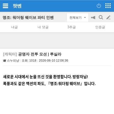
팟벤
명조: 워더링 웨이브 파티 인벤
전체보기
공
검
글
지
색
내글
내 댓글
3추글
인증글
on/off
쓰
기
[캐릭터]
공명자 전투 모션 | 루실라
스누피냥
조회:
1018
2026-06-10 12:06:36
새로운 시대에서 눈을 뜨신 것을 환영합니다. 방랑자님!
폭풍과도 같은 액션의 파도, 『명조:워더링 웨이브』입니다.