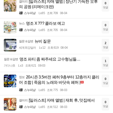
[일러스트] 자매 앨범 | 장난기 가득한 오후
갤러리
0
의 공원 (리메이크판)
댓글
스누피냥
Lv.85
조회 709
08-04
명조 X ??? 콜라보 예고
뉴스
0
댓글
스누피냥
Lv.85
조회 705
08-04
뉴비 질문
질문＆답변
2
댓글
세계최강딜러
Lv.12
조회 619
08-04
명조 파티 좀 짜주세요 고수형님들…
질문＆답변
1
댓글
가다나흐
Lv.3
조회 621
08-03
20시즌 3.5버전 폐허 9층부터 12층까지 클리
정보
0
어 조합 | 죽음의 노래와 바닷속 폐허 |
댓글
스누피냥
Lv.85
조회 775
08-03
[일러스트] 자매 앨범 | 재회 후, 맛집에서
갤러리
0
댓글
스누피냥
Lv.85
조회 512
08-03