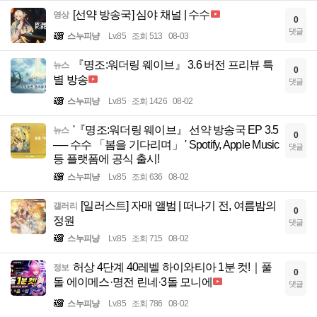
[선약 방송국] 심야 채널 | 수수
영상
0
댓글
스누피냥
Lv.85
조회 513
08-03
『명조:워더링 웨이브』 3.6 버전 프리뷰 특
뉴스
0
별 방송
댓글
스누피냥
Lv.85
조회 1426
08-02
'『명조:워더링 웨이브』 선약 방송국 EP 3.5
뉴스
0
── 수수 「봄을 기다리며」 ' Spotify, Apple Music
댓글
등 플랫폼에 공식 출시!
스누피냥
Lv.85
조회 636
08-02
[일러스트] 자매 앨범 | 떠나기 전, 여름밤의
갤러리
0
정원
댓글
스누피냥
Lv.85
조회 715
08-02
허상 4단계 40레벨 하이와티아 1분 컷!｜풀
정보
0
돌 에이메스·명전 린네·3돌 모니에
댓글
스누피냥
Lv.85
조회 786
08-02