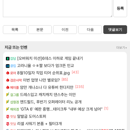
등록
목록
본문
이전
다음
댓글보기
지금 뜨는 인벤
더보기+
[오버워치 미션]6데스 이하로 게임 끝내기
잡담
고라니율 ㅇㅎ짤 보다가 엄크뜬 민교
클립
[43]
8월10일자 직업 티어 순위표.jpg
로아
[85]
이번 업뎃 나만 별로임?
검은사막
[235]
암만 개나소나 다 유튜버 한다지만
메이플
드레스입고 캐치캐치 댄스추는 이안
걸그룹
엔드필드, 후반기 오퍼레이터 리노 공개
섭컬겜
[1]
‘GTA 6’ 예판 흥행…테이크투 “내부 예상 크게 넘어”
해외겜
말발굽 도어스토퍼
핫딜
리셀 샤워기 본품 + 필터3개
핫딜