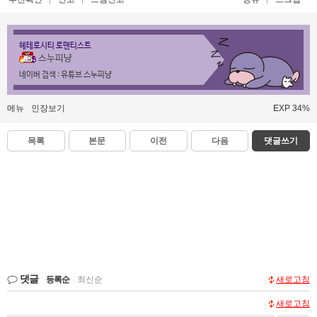
헤테로시티 로맨티스트
스누피냥
네이버 검색 : 유튜브 스누피냥
메뉴
인장보기
EXP 34%
목록
본문
이전
다음
댓글쓰기
댓글
등록순
|
최신순
새로고침
새로고침