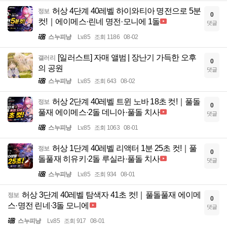
허상 4단계 40레벨 하이와티아 명전으로 5분
정보
0
컷!｜에이메스·린네 명전·모니에 1돌
댓글
스누피냥
Lv.85
조회 1186
08-02
[일러스트] 자매 앨범 | 장난기 가득한 오후
갤러리
0
의 공원
댓글
스누피냥
Lv.85
조회 643
08-02
허상 2단계 40레벨 트윈 노바 18초 컷!｜풀돌
정보
0
풀재 에이메스·2돌 데니아·풀돌 치사
댓글
스누피냥
Lv.85
조회 1063
08-01
허상 1단계 40레벨 리액터 1분 25초 컷!｜풀
정보
0
돌풀재 히유키·2돌 루실라·풀돌 치사
댓글
스누피냥
Lv.85
조회 934
08-01
허상 3단계 40레벨 탐색자 41초 컷!｜풀돌풀재 에이메
정보
0
스·명전 린네·3돌 모니에
댓글
스누피냥
Lv.85
조회 917
08-01