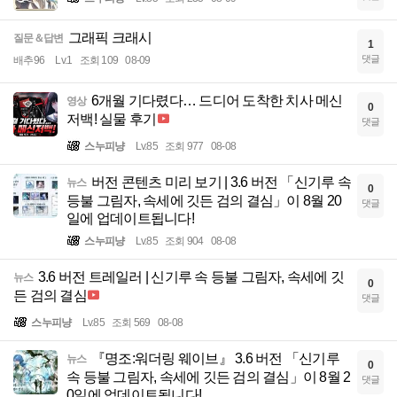
그래픽 크래시
질문＆답변
1
댓글
배추96
Lv.1
조회 109
08-09
6개월 기다렸다… 드디어 도착한 치사 메신
영상
0
저백! 실물 후기
댓글
스누피냥
Lv.85
조회 977
08-08
버전 콘텐츠 미리 보기 | 3.6 버전 「신기루 속
뉴스
0
등불 그림자, 속세에 깃든 검의 결심」이 8월 20
댓글
일에 업데이트됩니다!
스누피냥
Lv.85
조회 904
08-08
3.6 버전 트레일러 | 신기루 속 등불 그림자, 속세에 깃
뉴스
0
든 검의 결심
댓글
스누피냥
Lv.85
조회 569
08-08
『명조:워더링 웨이브』 3.6 버전 「신기루
뉴스
0
속 등불 그림자, 속세에 깃든 검의 결심」이 8월 2
댓글
0일에 업데이트됩니다!