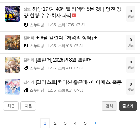
허상 1단계 40레벨 리액터 5분 컷!｜명전 양
정보
0
양·현령·수수·치사 파티
댓글
스누피냥
Lv.85
조회 1705
07-31
✦ 8월 캘린더 ｢저녁의 장터｣✦
갤러리
0
댓글
스누피냥
Lv.85
조회 916
07-31
[캘린더] 2026년 8월 캘린더
갤러리
0
댓글
스누피냥
Lv.85
조회 498
07-31
[일러스트] 컨디션 좋은데~ 에이메스, 출동.
갤러리
0
댓글
스누피냥
Lv.85
조회 817
07-31
최근
다음
검색
글쓰기
1
2
3
4
5