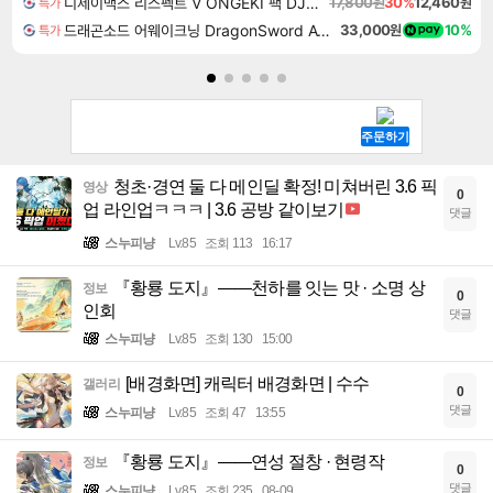
디제이맥스 리스펙트 V ONGEKI 팩 DJMAX RESPECT V ONGEKI Pack DLC
17,800원
30%
12,460원
특가
드래곤소드 어웨이크닝 DragonSword Awakening
33,000원
10%
특가
청초·경연 둘 다 메인딜 확정! 미쳐버린 3.6 픽
영상
0
업 라인업ㅋㅋㅋ | 3.6 공방 같이보기
댓글
스누피냥
Lv.85
조회 113
16:17
『황룡 도지』——천하를 잇는 맛 · 소명 상
정보
0
인회
댓글
스누피냥
Lv.85
조회 130
15:00
[배경화면] 캐릭터 배경화면 | 수수
갤러리
0
댓글
스누피냥
Lv.85
조회 47
13:55
『황룡 도지』——연성 절창 · 현령작
정보
0
댓글
스누피냥
Lv.85
조회 235
08-09