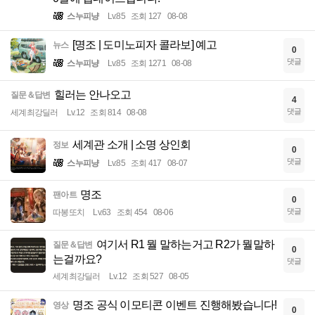
스누피냥
Lv.85
조회 127
08-08
[명조 | 도미노피자 콜라보] 예고
뉴스
0
댓글
스누피냥
Lv.85
조회 1271
08-08
힐러는 안나오고
질문＆답변
4
댓글
세계최강딜러
Lv.12
조회 814
08-08
세계관 소개 | 소명 상인회
정보
0
댓글
스누피냥
Lv.85
조회 417
08-07
명조
팬아트
0
댓글
따봉또치
Lv.63
조회 454
08-06
여기서 R1 뭘 말하는거고 R2가 뭘말하
질문＆답변
0
는걸까요?
댓글
세계최강딜러
Lv.12
조회 527
08-05
명조 공식 이모티콘 이벤트 진행해봤습니다!
영상
0