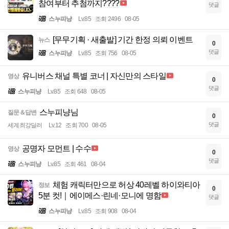
참여부터 추첨까지????
댓글
스누피냥
Lv.85
조회 2496
08-05
[무무기획 · 새출발] 기간 한정 의뢰 이벤트
뉴스
0
댓글
스누피냥
Lv.85
조회 756
08-05
유니버스 채널 특별 코너 | 자신만의 스타일
영상
0
댓글
스누피냥
Lv.85
조회 648
08-05
스누피냥님
질문＆답변
0
댓글
세계최강딜러
Lv.12
조회 700
08-05
공명자 모먼트 | 수수
영상
0
댓글
스누피냥
Lv.85
조회 461
08-04
체험 캐릭터만으로 허상 40레벨 하이와티아
정보
0
5분 컷!｜에이메스·린네·모니에 명함
댓글
스누피냥
Lv.85
조회 908
08-04