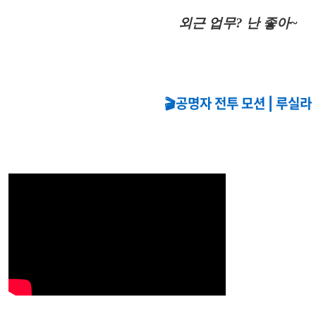
외근 업무? 난 좋아~
🎬공명자 전투 모션 | 루실라