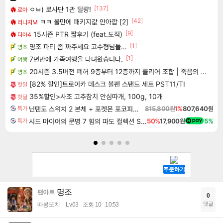
[137]
ㅇㅂ) 로사단 1관 딜량!
로아
[42]
ㅋㅋ 올만에 패키지값 안아깝 [2]
리니지M
[9]
15시즌 PTR 짧후기 (feat.도적)
디아4
[1]
명조 파티 좀 짜주세요 고수형님들…
명조
[1]
7년만에 가족여행을 다녀왔습니다.
여행
20시즌 3.5버전 폐허 9층부터 12층까지 클리어 조합 | 죽음의 노래와 바닷속 폐허 |
명조
[82% 할인]트로이카 데스크 볼펜 스탠드 세트 PST11/TI
핫딜
35%할인>사조 고추참치 안심따개, 100g, 10개
핫딜
닌텐도 스위치 2 본체 + 포켓몬 포코피아 + 포켓몬스터 레전드 ZA 닌텐도 스위치 2 에디션 번들
815,800원
1%
807,640원
특가
시드 마이어의 문명 7 힘의 파도 컬렉션 Sid Meier's Civilization VII Tides of Power Collection DLC
50%
17,900원
5%
특가
명조
팬아트
0
댓글
따봉또치
Lv.63
조회 10
10:53