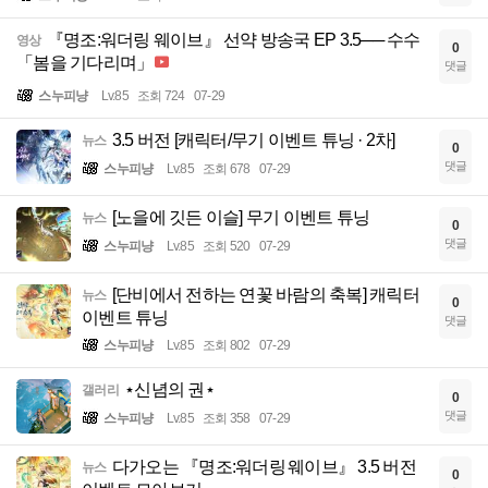
『명조:워더링 웨이브』 선약 방송국 EP 3.5── 수수
영상
0
「봄을 기다리며」
댓글
스누피냥
Lv.85
조회 724
07-29
3.5 버전 [캐릭터/무기 이벤트 튜닝 · 2차]
뉴스
0
댓글
스누피냥
Lv.85
조회 678
07-29
[노을에 깃든 이슬] 무기 이벤트 튜닝
뉴스
0
댓글
스누피냥
Lv.85
조회 520
07-29
[단비에서 전하는 연꽃 바람의 축복] 캐릭터
뉴스
0
이벤트 튜닝
댓글
스누피냥
Lv.85
조회 802
07-29
⋆신념의 권⋆
갤러리
0
댓글
스누피냥
Lv.85
조회 358
07-29
다가오는 『명조:워더링 웨이브』 3.5 버전
뉴스
0