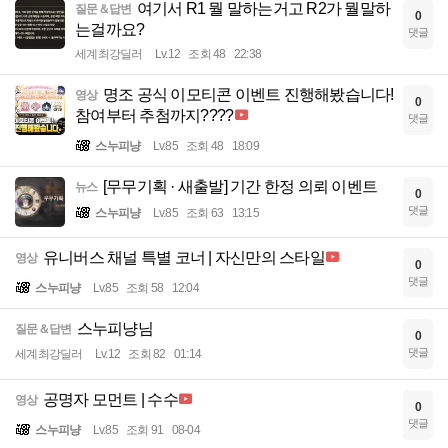
여기서 R1 뭘 말하는거고 R2가 뭘말하
질문＆답변
0
는걸까요?
댓글
세계최강딜러
Lv.12
조회 48
22:38
명조 공식 이모티콘 이벤트 진행해봤습니다!
영상
0
참여부터 추첨까지????
댓글
스누피냥
Lv.85
조회 48
18:09
[무무기획 · 새출발] 기간 한정 의뢰 이벤트
뉴스
0
댓글
스누피냥
Lv.85
조회 63
13:15
유니버스 채널 특별 코너 | 자신만의 스타일
영상
0
댓글
스누피냥
Lv.85
조회 58
12:04
스누피냥님
질문＆답변
0
댓글
세계최강딜러
Lv.12
조회 82
01:14
공명자 모먼트 | 수수
영상
0
댓글
스누피냥
Lv.85
조회 91
08-04