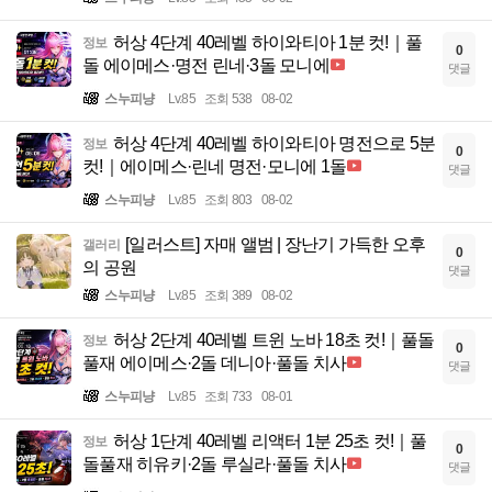
허상 4단계 40레벨 하이와티아 1분 컷!｜풀
정보
0
돌 에이메스·명전 린네·3돌 모니에
댓글
스누피냥
Lv.85
조회 538
08-02
허상 4단계 40레벨 하이와티아 명전으로 5분
정보
0
컷!｜에이메스·린네 명전·모니에 1돌
댓글
스누피냥
Lv.85
조회 803
08-02
[일러스트] 자매 앨범 | 장난기 가득한 오후
갤러리
0
의 공원
댓글
스누피냥
Lv.85
조회 389
08-02
허상 2단계 40레벨 트윈 노바 18초 컷!｜풀돌
정보
0
풀재 에이메스·2돌 데니아·풀돌 치사
댓글
스누피냥
Lv.85
조회 733
08-01
허상 1단계 40레벨 리액터 1분 25초 컷!｜풀
정보
0
돌풀재 히유키·2돌 루실라·풀돌 치사
댓글