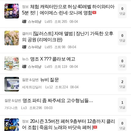
체험 캐릭터만으로 허상 40레벨 하이와티아
정보
0
5분 컷!｜에이메스·린네·모니에 명함
댓글
스누피냥
Lv.85
조회 265
08-04
[일러스트] 자매 앨범 | 장난기 가득한 오후
갤러리
0
의 공원 (리메이크판)
댓글
스누피냥
Lv.85
조회 98
08-04
명조 X ??? 콜라보 예고
뉴스
0
댓글
스누피냥
Lv.85
조회 119
08-04
뉴비 질문
질문＆답변
2
댓글
세계최강딜러
Lv.12
조회 224
08-04
명조 파티 좀 짜주세요 고수형님들…
질문＆답변
1
댓글
가다나흐
Lv.3
조회 296
08-03
20시즌 3.5버전 폐허 9층부터 12층까지 클리
정보
0
어 조합 | 죽음의 노래와 바닷속 폐허 |
댓글