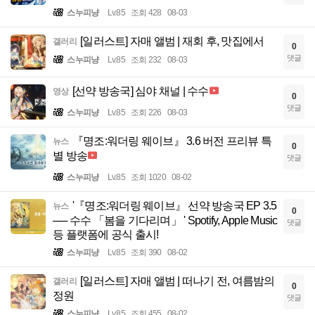
스누피냥
Lv.85
조회 428
08-03
[일러스트] 자매 앨범 | 재회 후, 맛집에서
갤러리
0
댓글
스누피냥
Lv.85
조회 232
08-03
[선약 방송국] 심야 채널 | 수수
영상
0
댓글
스누피냥
Lv.85
조회 226
08-03
『명조:워더링 웨이브』 3.6 버전 프리뷰 특
뉴스
0
별 방송
댓글
스누피냥
Lv.85
조회 1020
08-02
'『명조:워더링 웨이브』 선약 방송국 EP 3.5
뉴스
0
── 수수 「봄을 기다리며」 ' Spotify, Apple Music
댓글
등 플랫폼에 공식 출시!
스누피냥
Lv.85
조회 390
08-02
[일러스트] 자매 앨범 | 떠나기 전, 여름밤의
갤러리
0
정원
댓글
스누피냥
Lv.85
조회 455
08-02