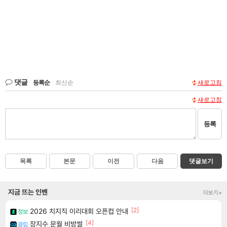
댓글
등록순
|
최신순
새로고침
새로고침
등록
목록
본문
이전
다음
댓글보기
지금 뜨는 인벤
더보기+
[2]
2026 치지직 이리대회 오픈컵 안내
정보
[4]
장지수 문월 비방썰
클립