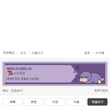
추천확인
신고
스팸신고
공유
스크랩
헤테로시티 로맨티스트
스누피냥
네이버 검색 : 유튜브 스누피냥
메뉴
인장보기
EXP 31%
목록
본문
이전
다음
댓글쓰기