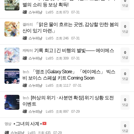
0
별의 소리 등 보상 획득!
댓글
스누피냥
Lv.85
조회 873
07-31
「맑은 물이 흐르는 곳엔, 감상할 만한 봄의
갤러리
0
산이 있기 마련.」
댓글
스누피냥
Lv.85
조회 246
07-31
기록 회고 | 긴 비행의 별빛—— 에이메스
캐릭터
0
댓글
스누피냥
Lv.85
조회 309
07-31
「명조 | Galaxy Store」 「에이메스」 빅스
뉴스
0
비 보이스 스페셜 키트 Coming Soon
댓글
스누피냥
Lv.85
조회 1117
07-31
[허상의 위기 · 사분면 확장] 위기 상황 도전
뉴스
0
이벤트
댓글
스누피냥
Lv.85
조회 897
07-29
⋆그녀의 사계⋆
영상
0
댓글
스누피냥
Lv.85
조회 435
07-29