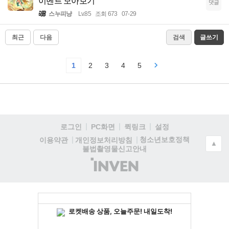
이벤트 모아보기
댓글
스누피냥
Lv.85
조회 673
07-29
최근
다음
검색
글쓰기
1
2
3
4
5
로그인
PC화면
퀵링크
설정
청소년보호정책
이용약관
개인정보처리방침
▲
불법촬영물신고안내
(주)
인
벤