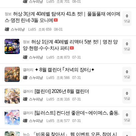
스누피냥
Lv.85
조회 701
08-01
허상 3단계 40레벨 탐색자 41초 컷!｜풀돌풀재 에이메
정보
0
스·명전 린네·3돌 모니에
댓글
스누피냥
Lv.85
조회 659
08-01
허상 1단계 40레벨 리액터 5분 컷!｜명전 양
정보
0
양·현령·수수·치사 파티
댓글
스누피냥
Lv.85
조회 873
07-31
✦ 8월 캘린더 ｢저녁의 장터｣✦
갤러리
0
댓글
스누피냥
Lv.85
조회 566
07-31
[캘린더] 2026년 8월 캘린더
갤러리
0
댓글
스누피냥
Lv.85
조회 316
07-31
[일러스트] 컨디션 좋은데~ 에이메스, 출동.
갤러리
0
댓글
스누피냥
Lv.85
조회 577
07-31
「비옥을 찾아서」 웹 이벤트 오픈, 참여 시
뉴스