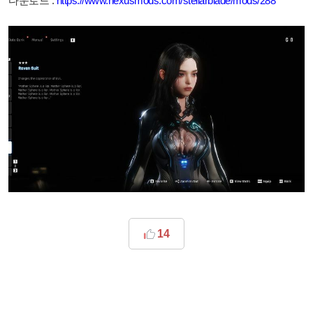
다운로드 :
https://www.nexusmods.com/stellarblade/mods/288
14