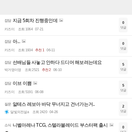
지금 5회차 진행중인데
잡담
0
댓글
카즈미
조회 1064
07-21
아...
잡담
0
댓글
카즈미
조회 1934
추천 1
06-11
선배님들 사놓고 안하다 드디어 해보려는데요
잡담
5
댓글
박거영이영
조회 2521
추천 2
06-10
이브 이쁨
잡담
5
댓글
카즈미
조회 5191
06-08
알테스 레보아 바닥 무너지고 건너가는거..
질문
2
댓글
달빛의전설a
조회 2420
04-26
니벨아레나 TCG, 스텔라블레이드 부스터팩 출시
소식
0