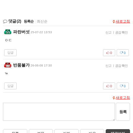
댓글
(2)
등록순
|
최신순
새로고침
파란버섯
25-07-22 13:53
신고
|
공감 확인
ㅇㄷ
답글
0
0
반품불가
26-06-08 17:30
신고
|
공감 확인
ㄳ
답글
0
0
새로고침
등록