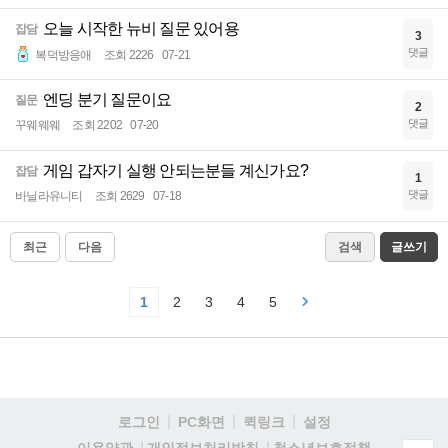
오늘 시작한 뉴비 질문 있어용
잡담
3
댓글
복덕방응애
조회 2226
07-21
엔딩 분기 질문이요
질문
2
댓글
꾸웨웨웨
조회 2202
07-20
게임 갑자기 실행 안되는분들 계신가요?
잡담
1
댓글
바닐라유니티
조회 2629
07-18
최근
다음
검색
글쓰기
1
2
3
4
5
로그인
PC화면
퀵링크
설정
청소년보호정책