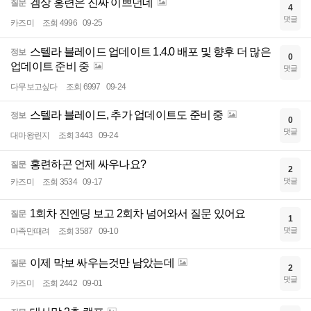
겜상 홍련은 진짜 이쁘던데
질문
4
댓글
카즈미
조회 4996
09-25
스텔라 블레이드 업데이트 1.4.0 배포 및 향후 더 많은
정보
0
업데이트 준비 중
댓글
다무보고싶다
조회 6997
09-24
스텔라 블레이드, 추가 업데이트도 준비 중
정보
0
댓글
대마왕린지
조회 3443
09-24
홍련하곤 언제 싸우나요?
질문
2
댓글
카즈미
조회 3534
09-17
1회차 진엔딩 보고 2회차 넘어와서 질문 있어요
질문
1
댓글
마족만때려
조회 3587
09-10
이제 막보 싸우는것만 남았는데
질문
2
댓글
카즈미
조회 2442
09-01