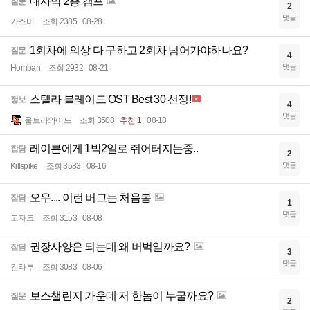
대사막 2층 캠프
질문
2
댓글
카즈미
조회 2385
08-28
1회차에 의상 다 구하고 2회차 넘어가야하나요?
질문
4
댓글
Hornban
조회 2932
08-21
스텔라 블레이드 OST Best 30 선정!
정보
4
댓글
울트라와이드
조회 3508
추천 1
08-18
레이븐에게 1박2일로 쥐어터지는중..
잡담
2
댓글
Killspike
조회 3583
08-16
오우.... 이런 버그는 처음봄
잡담
1
댓글
고자크
조회 3153
08-08
권장사양은 되는데 왜 버벅일까요?
잡담
3
댓글
긴타루
조회 3083
08-06
보스챌린지 가운데 저 한놈이 누굴까요?
질문
2