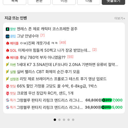
목록
본문
이전
다음
댓글보기
지금 뜨는 인벤
더보기+
젠레스 존 제로 캐릭터 코스프레한 꽁주
짤방
[7]
그냥 안녕수야
클립
[49]
ㅇㅂ)진짜 개웃기네 ㅋㅋ
메이플
[2]
이제서야 힘들게 50찍고 나가 장궁 받았는데...
SOL
[55]
후닝 780억 부자 아니였음??
메이플
1세대 K7 3.5NA인데 LF쏘나타 2.0NA 기변하면 유류비 절약이 얼마나 될까요..?
차벤
실버 팰리스 CBT 화제의 순간·후기 모음
실팰
리밋 제로 브레이커스 프롤로그 테스트 후기 영상 업로드
섭컬겜
66% 할인 가정용 고당도 꿀 수박, 6-8kg급, 1박스
핫딜
크로엠 무선 장갑차 RC카, 샌드, 1개
핫딜
그랑블루 판타지 리링크 엔드리스 라그나로크 Granblue Fantasy Relink Endless Ragnarok
66,800원
7,000
특가
그랑블루 판타지 리링크 엔드리스 라그나로크 업그레이드 킷 Granblue Fantasy Relink Endless Ragnarok Upgrade Kit DLC
36,800원
5,000
특가