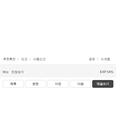
추천확인
신고
스팸신고
공유
스크랩
메뉴
인장보기
EXP 54%
목록
본문
이전
다음
댓글쓰기