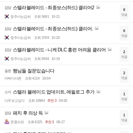
스텔라블레이드 - 최종보스(하드) 클리어2
잡담
0
댓글
청주사는김씨
조회 5691
10-21
스텔라블레이드 - 최종보스(하드) 클리어.
잡담
0
댓글
청주사는김씨
조회 3769
10-20
스텔라블레이드 - 니케 DLC 홍련 어려움 클리어
잡담
2
댓글
청주사는김씨
조회 6548
10-19
행님들 질문있습니다
질문
2
댓글
어쩌다서른
조회 4214
10-04
스텔라 블레이드 업데이트, 에필로그 추가
소식
1
댓글
다무보고싶다
조회 10984
추천 3
09-30
패치 후 의상 득
잡담
1
댓글
문풍슈란
조회 6325
추천 3
09-27