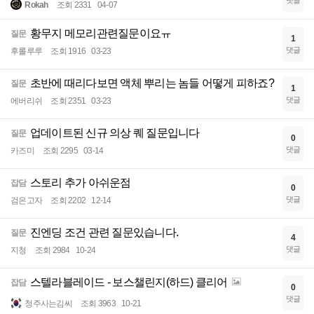
댓글
Rokah
조회 2331
04-07
황무지 메모리관련질문이요ㅠ
질문
1
댓글
후롤루루
조회 1916
03-23
초반에 때리다보면 액체 뿌리는 놈들 어떻게 피하죠?
질문
1
댓글
에버리쉬
조회 2351
03-23
업데이트된 신규 의상 퀘 질문입니다
질문
0
댓글
카즈미
조회 2295
03-14
스토리 추가 아쉬운점
잡담
0
댓글
검은고자
조회 2202
12-14
진엔딩 조건 관련 질문있습니다.
질문
4
댓글
지청
조회 2984
10-24
스텔라블레이드 - 보스챌린지(하드) 클리어
잡담
0
댓글
청주사는김씨
조회 3963
10-21