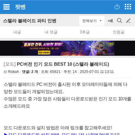
팟벤
스텔라 블레이드 파티 인벤
전체보기
공
검
글
지
색
내글
내 댓글
3추글
인증글
on/off
쓰
기
[모드]
PC버전 인기 모드 BEST 10 (스텔라 블레이드)
Rokah
댓글: 2 개
조회:
65821
추천:
14
2025-07-01 11:13:11
스텔라 블레이드 PC 버전이 출시된 이후 모더레이터들에 의해 다
양한 모드들이 개발되었는데요.
수많은 모드 중 가장 많은 사람들이 다운로드받은 인기 모드 10개를
소개해드려요
모드 다운로드와 설치 방법은 아래 링크를 참고해주세요!
▶모드 다운로드와 설치 방법, 모드 매니저 사용법 [바로가기]