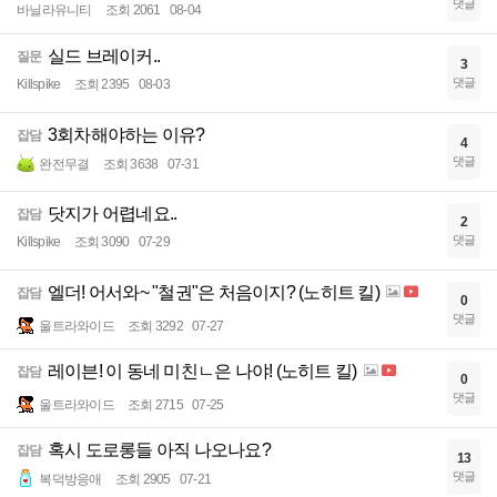
댓글
바닐라유니티
조회 2061
08-04
실드 브레이커..
질문
3
댓글
Killspike
조회 2395
08-03
3회차해야하는 이유?
잡담
4
댓글
완전무결
조회 3638
07-31
닷지가 어렵네요..
잡담
2
댓글
Killspike
조회 3090
07-29
엘더! 어서와~ "철권"은 처음이지? (노히트 킬)
잡담
0
댓글
울트라와이드
조회 3292
07-27
레이븐! 이 동네 미친ㄴ은 나야! (노히트 킬)
잡담
0
댓글
울트라와이드
조회 2715
07-25
혹시 도로롱들 아직 나오나요?
잡담
13
댓글
복덕방응애
조회 2905
07-21