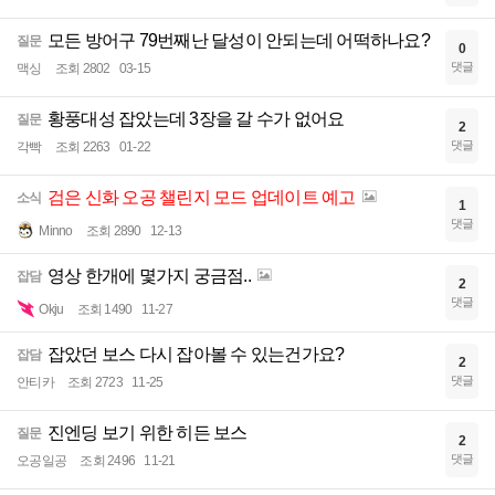
모든 방어구 79번째난 달성이 안되는데 어떡하나요?
질문
0
댓글
맥싱
조회 2802
03-15
황풍대성 잡았는데 3장을 갈 수가 없어요
질문
2
댓글
각빡
조회 2263
01-22
검은 신화 오공 챌린지 모드 업데이트 예고
소식
1
댓글
Minno
조회 2890
12-13
영상 한개에 몇가지 궁금점..
잡담
2
댓글
Okju
조회 1490
11-27
잡았던 보스 다시 잡아볼 수 있는건가요?
잡담
2
댓글
안티카
조회 2723
11-25
진엔딩 보기 위한 히든 보스
질문
2
댓글
오공일공
조회 2496
11-21