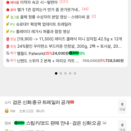
[331]
이적자 숙코 시ㅡ발련아
메이플
[46]
벨가 1관 잡히는거 먼가 좀 몬가몬가네..
로아
[2]
올해 청룡 수상자의 본업 영상 - 스테이씨 윤
걸그룹
슈로대Y 확장팩 업데이트 트레일러
PV
툼레이더 레가시 퍼즐과 함정 영상
PV
[19,900 -> 11,300] 레이즈 클래식 미니 감자칩 42.5g x 12개
핫딜
24%할인 우아한소 부드러운 안창살, 200g, 2팩 + 토시살, 200g, 2팩
핫딜
팰월드 Palworld
25%
24,000원
5%
특가
닌텐도 스위치 2 본체 + 마리오 카트 월드
746,000원
1%
738,540원
특가
검은 신화:종규 트레일러 공개
소식
0
댓글
Nirr
조회 1122
08-20
스팀키/코드 판매 안내 - 검은 신화:오공
정보
0
댓글