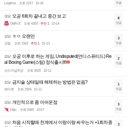
댓글
Lagrima
조회 2197
10-16
오공 6회차 끝내고 중간 보고
잡담
8
댓글
OIdFoX
조회 4300
추천 1
10-14
ㅎㅇ 오랜만
잡담
3
댓글
귄돕
조회 1583
추천 1
10-13
오공 이후로 하는 게임, Undisputed(언디스퓨티드) Re
잡담
2
al Boxing Game(스팀) 정식출시!!!
댓글
오리지널추공
조회 3620
10-12
금지술 상태일때 해체하는 방법은 없음?
잡담
1
댓글
레터론
조회 2586
10-12
개인적으로 좀 아쉬운점
잡담
3
댓글
Okju
조회 3680
10-07
처음 시작할때 천계에서 이랑이랑 싸우는거 +1회차종
잡담
3