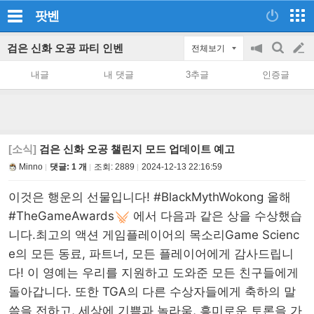
팟벤
검은 신화 오공 파티 인벤
전체보기
공
검
글
지
색
내글
내 댓글
3추글
인증글
on/off
쓰
기
[소식]
검은 신화 오공 챌린지 모드 업데이트 예고
Minno
댓글: 1 개
조회:
2889
2024-12-13 22:16:59
이것은 행운의 선물입니다!
#BlackMythWokong
올해
#TheGameAwards
에서 다음과 같은 상을 수상했습
니다.최고의 액션 게임플레이어의 목소리Game Scienc
e의 모든 동료, 파트너, 모든 플레이어에게 감사드립니
다! 이 영예는 우리를 지원하고 도와준 모든 친구들에게
돌아갑니다. 또한 TGA의 다른 수상자들에게 축하의 말
씀을 전하고, 세상에 기쁨과 놀라움, 흥미로운 토론을 가