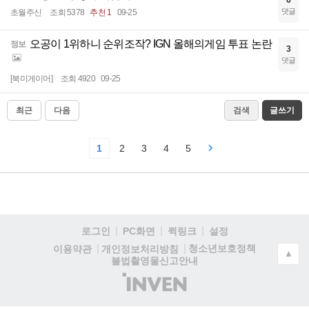
댓글
초월주신
조회 5378
추천 1
09-25
오공이 1위하니 순위조작? IGN 올해의게임 투표 논란
정보
3
댓글
[북미게이머]
조회 4920
09-25
최근
다음
검색
글쓰기
1
2
3
4
5
로그인
PC화면
퀵링크
설정
청소년보호정책
이용약관
개인정보처리방침
▲
불법촬영물신고안내
(주)
인
벤