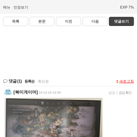
메뉴
인장보기
EXP 7%
목록
본문
이전
다음
댓글쓰기
댓글
(1)
등록순
|
최신순
새로고침
[북미게이머]
24-12-16 13:54
신고
|
공감 확인