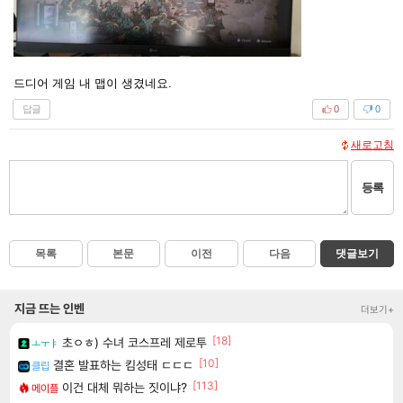
드디어 게임 내 맵이 생겼네요.
답글
0
0
새로고침
등록
목록
본문
이전
다음
댓글보기
지금 뜨는 인벤
더보기+
[18]
초ㅇㅎ) 수녀 코스프레 제로투
ㅗㅜㅑ
[10]
결혼 발표하는 킴성태 ㄷㄷㄷ
클립
[113]
이건 대체 뭐하는 짓이냐?
메이플