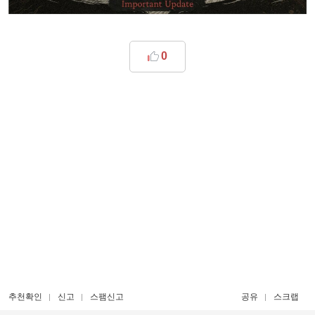
0
추천확인
신고
스팸신고
공유
스크랩