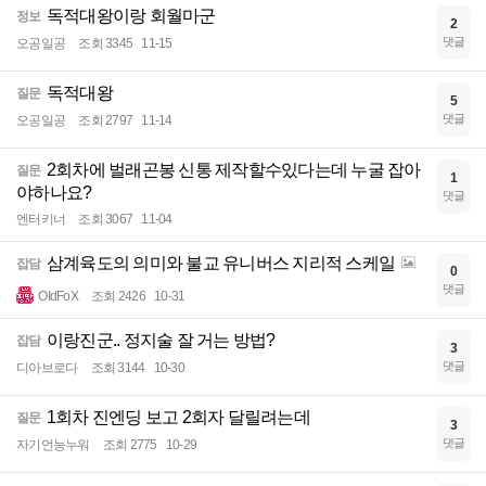
독적대왕이랑 회월마군
정보
2
댓글
오공일공
조회 3345
11-15
독적대왕
질문
5
댓글
오공일공
조회 2797
11-14
2회차에 벌래곤봉 신통 제작할수있다는데 누굴 잡아
질문
1
야하나요?
댓글
엔터키너
조회 3067
11-04
삼계육도의 의미와 불교 유니버스 지리적 스케일
잡담
0
댓글
OIdFoX
조회 2426
10-31
이랑진군.. 정지술 잘 거는 방법?
잡담
3
댓글
디아브로다
조회 3144
10-30
1회차 진엔딩 보고 2회자 달릴려는데
질문
3
댓글
자기언능누워
조회 2775
10-29