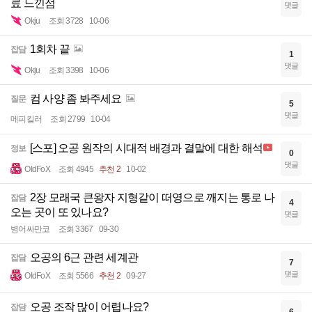
료 느낀점
댓글
Okju
조회 3728
10-06
1회차 끝
잡담
1
댓글
Okju
조회 3398
10-06
컴 사양 좀 봐주세요
질문
5
댓글
메피킬러
조회 2799
10-04
[스포] 오공 원작의 시대적 배경과 결말에 대한 해석
정보
0
댓글
OIdFoX
조회 4945
추천 2
10-02
2장 모래국 큰왕자 지형같이 떠영으로 깨지는 통로 나
잡담
4
오는 곳이 또 있나요?
댓글
병어싸만코
조회 3367
09-30
오공의 6근 관련 세계관
잡담
7
댓글
OIdFoX
조회 5566
추천 2
09-27
오공 조작 많이 어렵나요?
잡담
6