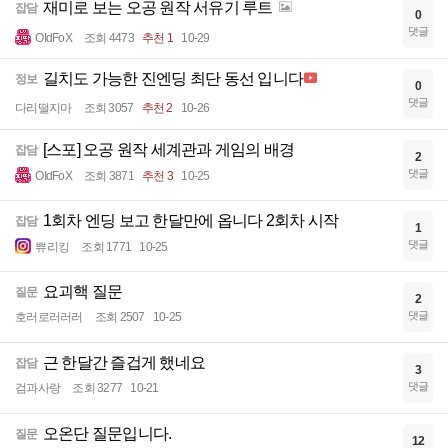
재미로 보는 오공 원작 서유기 루트
잡담
0
댓글
OIdFoX
조회 4473
추천 1
10-29
길치도 가능한 진엔딩 최단 동선 입니다
정보
0
댓글
다리떨지마
조회 3057
추천 2
10-26
[스포] 오공 원작 세계관과 게임의 배경
잡담
2
댓글
OIdFoX
조회 3871
추천 3
10-25
1회차 엔딩 보고 한달만에 옵니다 2회차 시작
잡담
1
댓글
쀼리킹
조회 1771
10-25
요괴핵 질문
질문
2
댓글
호러로러러러
조회 2507
10-25
근 한달간 즐겁게 했네요
잡담
3
댓글
검과사랑
조회 3277
10-21
오온단 질문입니다.
질문
12