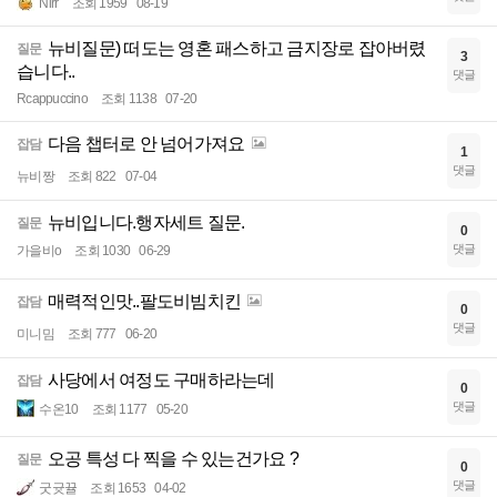
Nirr
조회 1959
08-19
뉴비질문) 떠도는 영혼 패스하고 금지장로 잡아버렸
질문
3
습니다..
댓글
Rcappuccino
조회 1138
07-20
다음 챕터로 안 넘어가져요
잡담
1
댓글
뉴비짱
조회 822
07-04
뉴비입니다.행자세트 질문.
질문
0
댓글
가을비o
조회 1030
06-29
매력적인맛..팔도비빔치킨
잡담
0
댓글
미니밈
조회 777
06-20
사당에서 여정도 구매하라는데
잡담
0
댓글
수온10
조회 1177
05-20
오공 특성 다 찍을 수 있는건가요 ?
질문
0
댓글
굿귯뀰
조회 1653
04-02