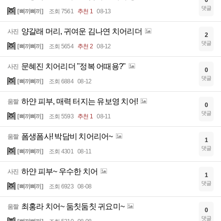
댓글
[삐끼삐끼]
조회 7561
추천 1
08-13
양갈래 머리, 귀여운 김나연 치어리더
사진
2
댓글
[삐끼삐끼]
조회 5654
추천 2
08-12
문혜진 치어리더 "정복 어때용?"
사진
0
댓글
[삐끼삐끼]
조회 6884
08-12
하얀 피부, 매력 터지는 유보영 치어!
움짤
0
댓글
[삐끼삐끼]
조회 5593
추천 1
08-11
폼생폼사! 박담비 치어리어~
움짤
1
댓글
[삐끼삐끼]
조회 4301
08-11
하얀 피부~ 우수한 치어
사진
1
댓글
[삐끼삐끼]
조회 6923
08-08
최홍라 치어~ 둠칫둠칫 귀요미~
움짤
0
댓글