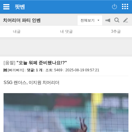
팟벤
치어리더 파티 인벤
전체보기
공
검
글
지
색
내글
내 댓글
3추글
on/off
쓰
기
[움짤]
"오늘 워페 준비됐나요!?"
[삐끼삐끼]
댓글: 1 개
조회:
5469
2025-08-19 09:57:21
SSG 랜더스, 이지원 치어리더