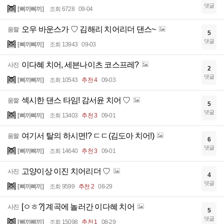
댓글
[삐끼삐끼]
조회 6728
09-04
오우 바운스가 ♡ 김해리 치어리더 댄스~
움짤
5
댓글
[삐끼삐끼]
조회 13943
09-03
이다혜 치어, 세븐나이츠 코스프레?
사진
2
댓글
[삐끼삐끼]
조회 10543
추천 4
09-03
섹시한 댄스 타임! 감서윤 치어 ♡
움짤
5
댓글
[삐끼삐끼]
조회 13403
추천 3
09-01
여기서 탈의 하시면!? ㄷㄷ(김도아 치어!)
움짤
6
댓글
[삐끼삐끼]
조회 14640
추천 3
09-01
고양이상 이진 치어리더 ♡
사진
4
댓글
[삐끼삐끼]
조회 9599
추천 2
08-29
[ㅇㅎ?] 계곡에 놀러간 이다혜 치어
사진
5
댓글
[삐끼삐끼]
조회 15098
추천 1
08-29