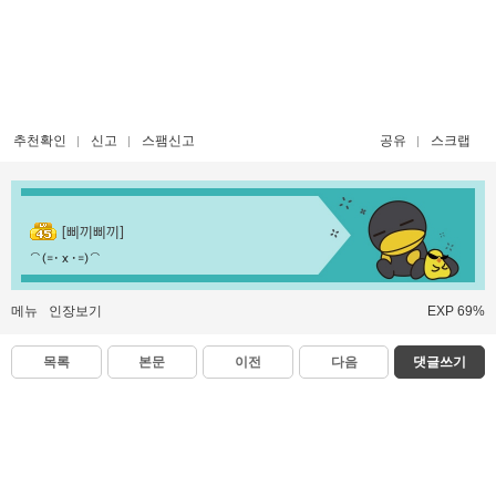
추천확인
신고
스팸신고
공유
스크랩
[삐끼삐끼]
⌒(=･ x ･=)⌒
메뉴
인장보기
EXP 69%
목록
본문
이전
다음
댓글쓰기