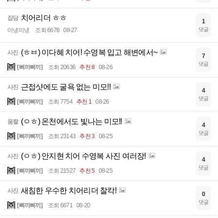
치어리더 ㅎㅎ
잡담
1
댓글
미냉미냉
조회 6676
08-27
(ㅎㅂ) 이다혜 치어! 수영복 입고 해변에서~
사진
7
댓글
[삐끼삐끼]
조회 20636
추천 8
08-26
근접샷에도 굴욕 없는 미모!!
사진
4
댓글
[삐끼삐끼]
조회 7754
추천 1
08-26
(ㅇㅎ) 온천에서도 빛나는 미모!!
움짤
4
댓글
[삐끼삐끼]
조회 23143
추천 3
08-25
(ㅇㅎ) 안지현 치어 수영복 사진 여러장!
사진
4
댓글
[삐끼삐끼]
조회 21527
추천 5
08-25
새침한 우수한 치어리더 찰칵!
사진
0
댓글
[삐끼삐끼]
조회 6671
08-20