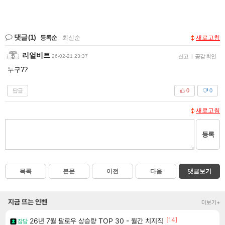
댓글
(1)
등록순
|
최신순
새로고침
리얼비트
26-02-21 23:37
신고
|
공감 확인
누구??
답글
0
0
새로고침
등록
목록
본문
이전
다음
댓글보기
지금 뜨는 인벤
더보기+
[14]
26년 7월 팔로우 상승량 TOP 30 - 월간 치지직
잡담