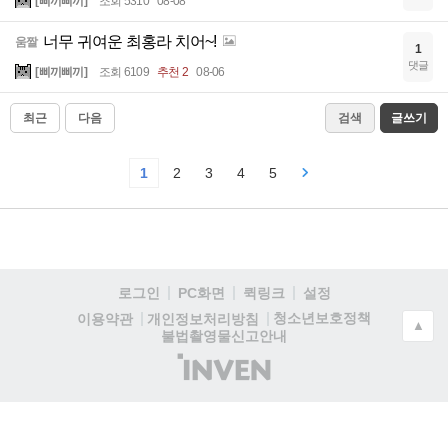
[삐끼삐끼]
조회 5310
08-08
너무 귀여운 최홍라 치어~!
움짤
1
댓글
[삐끼삐끼]
조회 6109
추천 2
08-06
최근
다음
검색
글쓰기
1
2
3
4
5
로그인
PC화면
퀵링크
설정
청소년보호정책
이용약관
개인정보처리방침
▲
불법촬영물신고안내
(주)
인
벤