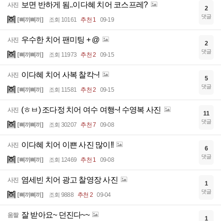
보면 반하게 됨..이다혜 치어 코스프레?
사진
2
댓글
[삐끼삐끼]
조회 10161
추천 1
09-19
우수한 치어 팬미팅 + @
사진
2
댓글
[삐끼삐끼]
조회 11973
추천 2
09-15
이다혜 치어 사복 찰칵~!
사진
5
댓글
[삐끼삐끼]
조회 11581
추천 2
09-15
(ㅎㅂ) 조다정 치어 여수 여행~! 수영복 사진
사진
11
댓글
[삐끼삐끼]
조회 30207
추천 7
09-08
이다혜 치어 이쁜 사진 많이!!
사진
6
댓글
[삐끼삐끼]
조회 12469
추천 1
09-08
염세빈 치어 광고 찰영장 사진
사진
1
댓글
[삐끼삐끼]
조회 9888
추천 2
09-04
잘 받아요~ 던진다~~
움짤
1