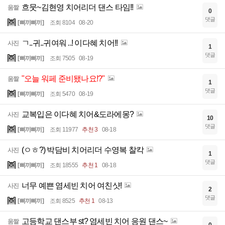
흐뭇~김현영 치어리더 댄스 타임!!
움짤
0
댓글
[삐끼삐끼]
조회 8104
08-20
ㄱ..귀..귀여워 ..! 이다혜 치어!!
사진
1
댓글
[삐끼삐끼]
조회 7505
08-19
"오늘 워페 준비됐나요!?"
움짤
1
댓글
[삐끼삐끼]
조회 5470
08-19
교복입은 이다혜 치어&도라에몽?
사진
10
댓글
[삐끼삐끼]
조회 11977
추천 3
08-18
(ㅇㅎ?) 박담비 치어리더 수영복 찰칵
사진
1
댓글
[삐끼삐끼]
조회 18555
추천 1
08-18
너무 예쁜 염세빈 치어 여친샷!
사진
2
댓글
[삐끼삐끼]
조회 8525
추천 1
08-13
고등학교 댄스부 st? 염세빈 치어 응원 댄스~
움짤
0