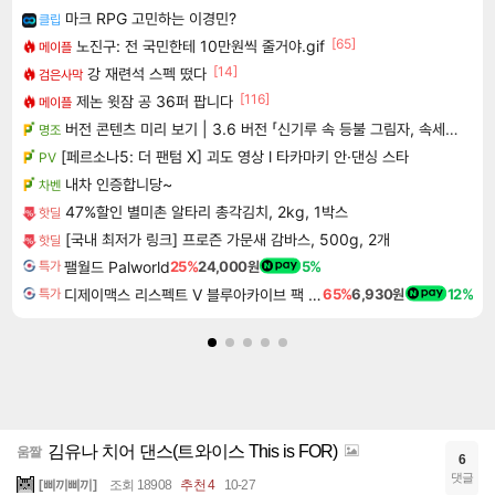
마크 RPG 고민하는 이경민?
클립
[65]
노진구: 전 국민한테 10만원씩 줄거야.gif
메이플
[14]
강 재련석 스펙 떴다
검은사막
[116]
제논 윗잠 공 36퍼 팝니다
메이플
버전 콘텐츠 미리 보기 | 3.6 버전 「신기루 속 등불 그림자, 속세에 깃든 검의 결심」이 8월 20일에 업데이트됩니다!
명조
[페르소나5: 더 팬텀 X] 괴도 영상 l 타카마키 안·댄싱 스타
PV
내차 인증합니당~
차벤
47%할인 별미촌 알타리 총각김치, 2kg, 1박스
핫딜
[국내 최저가 링크] 프로즌 가문새 감바스, 500g, 2개
핫딜
팰월드 Palworld
25%
24,000원
5%
특가
디제이맥스 리스펙트 V 블루아카이브 팩 DJMAX RESPECT V Blue Archive Pack DLC
65%
6,930원
12%
특가
김유나 치어 댄스(트와이스 This is FOR)
움짤
6
댓글
[삐끼삐끼]
조회 18908
추천 4
10-27