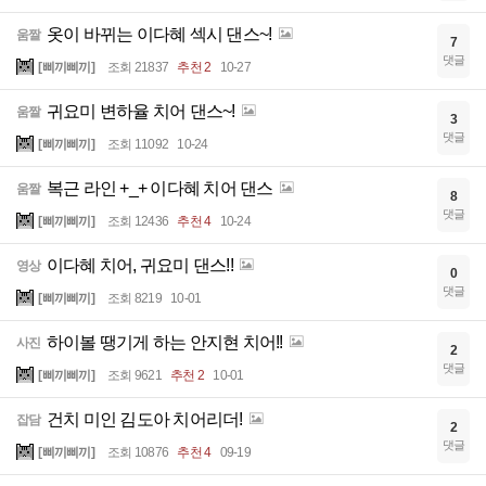
옷이 바뀌는 이다혜 섹시 댄스~!
움짤
7
댓글
[삐끼삐끼]
조회 21837
추천 2
10-27
귀요미 변하율 치어 댄스~!
움짤
3
댓글
[삐끼삐끼]
조회 11092
10-24
복근 라인 +_+ 이다혜 치어 댄스
움짤
8
댓글
[삐끼삐끼]
조회 12436
추천 4
10-24
이다혜 치어, 귀요미 댄스!!
영상
0
댓글
[삐끼삐끼]
조회 8219
10-01
하이볼 땡기게 하는 안지현 치어!!
사진
2
댓글
[삐끼삐끼]
조회 9621
추천 2
10-01
건치 미인 김도아 치어리더!
잡담
2
댓글
[삐끼삐끼]
조회 10876
추천 4
09-19