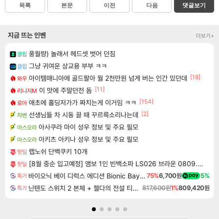
목록
본문
이전
다음
댓글보기
지금 뜨는 인벤
더보기+
풍월량) 놀래서 헤드셋 벗어 던짐
클립
그냥 귀여운 상교용 부부 ㅋㅋ
클립
[18]
아이템매니아에 골드팔아 월 2천만원 넘게 버는 인간 있던데
와우
[11]
이 맛에 주말던전 돔
리니지M
[154]
애초에 홀딩저가가 짜치는게 이거임 ㅋㅋ
로아
[2]
선생님들 차 시동 끌 때 꾸르륵소리나는데
차벤
아사쿠라 마이 성우 정보 및 주요 필모
아스오라
아키츠 아키나 성우 정보 및 주요 필모
아스오라
랩노쉬 단백쿠키 10개
핫딜
[8월 중순 입고예정] 앰보 1인 빈백소파 LS026 브라운 0809.2977
핫딜
바이오닉 베이 디럭스 에디션 Bionic Bay Deluxe Edition
75%
6,700원
5%
특가
닌텐도 스위치 2 본체 + 젤다의 전설 티어스 오브 더 킹덤 닌텐도 스위치 2 에디션 + 젤다의 전설 브레스 오브 더 와일드 닌텐도 스위치 2 에디션 번들
817,600원
1%
809,420원
특가