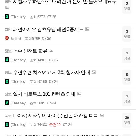
시청자수 하단으로 내려간 거 눈에 안 들어오네요ㅠ
잡담
2
댓글
[Cheatkey]
조회 6373
07-28
패션아세요 김츠유님 패션 3종세트
짤방
3
댓글
노윤서
조회 8799
07-28
꽁주 인챈트 합류
정보
1
댓글
[Cheatkey]
조회 14961
07-25
수련수련 치즈여고 제 2회 참가자 안내
정보
0
댓글
[Cheatkey]
조회 20160
07-24
엘시 버로듀스 101 컨텐츠 안내
정보
1
댓글
[Cheatkey]
조회 5895
07-24
ㅇㅎ) 시라누이 마이 옷 입은 아카캉 ㄷㄷ
ㅗㅜㅑ
30
댓글
[Cheatkey]
조회 74403
추천 10
07-24