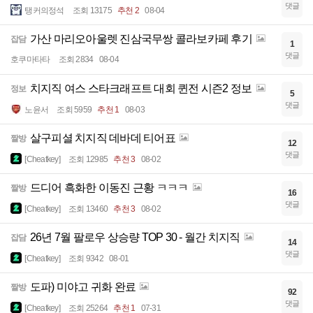
댓글
탱커의정석
조회 13175
추천 2
08-04
가산 마리오아울렛 진삼국무쌍 콜라보카페 후기
잡담
1
댓글
호쿠마타타
조회 2834
08-04
치지직 여스 스타크래프트 대회 퀸전 시즌2 정보
정보
5
댓글
노윤서
조회 5959
추천 1
08-03
살구피셜 치지직 데바데 티어표
짤방
12
댓글
[Cheatkey]
조회 12985
추천 3
08-02
드디어 흑화한 이동진 근황 ㅋㅋㅋ
짤방
16
댓글
[Cheatkey]
조회 13460
추천 3
08-02
26년 7월 팔로우 상승량 TOP 30 - 월간 치지직
잡담
14
댓글
[Cheatkey]
조회 9342
08-01
도파) 미야고 귀화 완료
짤방
92
댓글
[Cheatkey]
조회 25264
추천 1
07-31