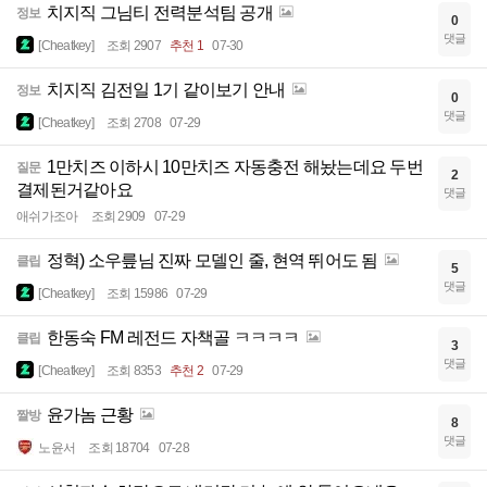
치지직 그님티 전력분석팀 공개
정보
0
댓글
[Cheatkey]
조회 2907
추천 1
07-30
치지직 김전일 1기 같이보기 안내
정보
0
댓글
[Cheatkey]
조회 2708
07-29
1만치즈 이하시 10만치즈 자동충전 해놨는데요 두번
질문
2
결제된거같아요
댓글
애쉬가조아
조회 2909
07-29
정혁) 소우릎님 진짜 모델인 줄, 현역 뛰어도 됨
클립
5
댓글
[Cheatkey]
조회 15986
07-29
한동숙 FM 레전드 자책골 ㅋㅋㅋㅋ
클립
3
댓글
[Cheatkey]
조회 8353
추천 2
07-29
윤가놈 근황
짤방
8
댓글
노윤서
조회 18704
07-28