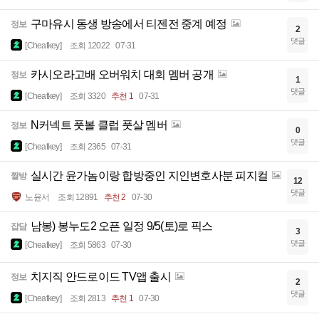
구마유시 동생 방송에서 티젠전 중계 예정
정보
2
댓글
[Cheatkey]
조회 12022
07-31
카시오라고배 오버워치 대회 멤버 공개
정보
1
댓글
[Cheatkey]
조회 3320
추천 1
07-31
N커넥트 풋볼 클럽 풋살 멤버
정보
0
댓글
[Cheatkey]
조회 2365
07-31
실시간 윤가놈이랑 합방중인 지인변호사분 피지컬
짤방
12
댓글
노윤서
조회 12891
추천 2
07-30
남봉) 봉누도2 오픈 일정 9/5(토)로 픽스
잡담
3
댓글
[Cheatkey]
조회 5863
07-30
치지직 안드로이드 TV앱 출시
정보
2
댓글
[Cheatkey]
조회 2813
추천 1
07-30