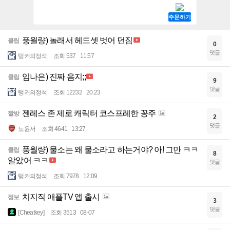
풍월량) 놀래서 헤드셋 벗어 던짐
클립
0
댓글
탱커의정석
조회 537
11:57
임나은) 진짜 음지;;
클립
9
댓글
탱커의정석
조회 12232
20:23
젠레스 존 제로 캐릭터 코스프레한 꽁주
짤방
2
댓글
노윤서
조회 4641
13:27
풍월량) 물소는 왜 물소라고 하는거야? 아! 그만 ㅋㅋ
클립
8
알았어 ㅋㅋ
댓글
탱커의정석
조회 7978
12:09
치지직 애플TV 앱 출시
정보
3
댓글
[Cheatkey]
조회 3513
08-07