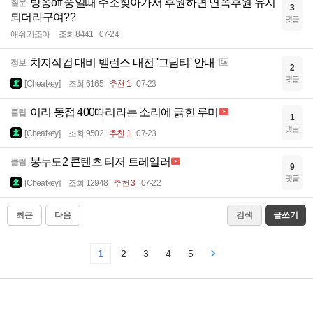
방송off 중일때 주소찾아가서 후원하면 연속후원 유지
질문
3
되더라구여??
댓글
애쉬가조아
조회 8441
07-24
치지직컵 대비 밸런스 내전 '그님티' 안내
정보
2
댓글
[Cheatkey]
조회 6165
추천 1
07-23
이리 동접 400따리라는 소리에 긁힌 루미
클립
1
댓글
[Cheatkey]
조회 9502
추천 1
07-23
봉누도2 콘텐츠 티저 트레일러
클립
9
댓글
[Cheatkey]
조회 12948
추천 3
07-22
최근
다음
검색
글쓰기
1
2
3
4
5