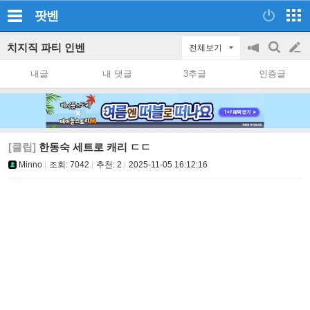
팟벤
치지직 파티 인벤
전체보기
공
검
글
지
색
내글
내 댓글
3추글
인증글
on/off
쓰
기
[클립]
한동숙 세트로 캐리 ㄷㄷ
Minno
조회:
7042
추천:
2
2025-11-05 16:12:16