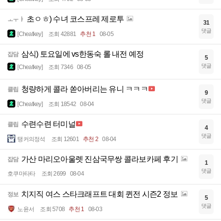
초ㅇㅎ) 수녀 코스프레 제로투
ㅗㅜㅑ
31
댓글
[Cheatkey]
조회 42881
추천 1
08-05
삼식) 토요일에 vs한동숙 롤 내전 예정
잡담
5
댓글
[Cheatkey]
조회 7346
08-05
청량하게 콜라 쏟아버리는 유니 ㅋㅋㅋ
클립
9
댓글
[Cheatkey]
조회 18542
08-04
수련수련 터미널
클립
4
댓글
탱커의정석
조회 12601
추천 2
08-04
가산 마리오아울렛 진삼국무쌍 콜라보카페 후기
잡담
1
댓글
호쿠마타타
조회 2699
08-04
치지직 여스 스타크래프트 대회 퀸전 시즌2 정보
정보
5
댓글
노윤서
조회 5708
추천 1
08-03