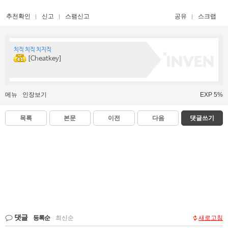
추천확인
신고
스팸신고
공유
스크랩
치직 치직 치지직
[Cheatkey]
메뉴
인장보기
EXP 5%
목록
본문
이전
다음
댓글쓰기
댓글
등록순
|
최신순
새로고침