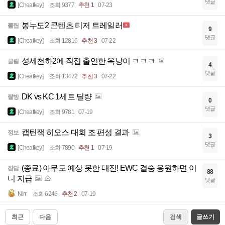
댓글
[Cheatkey]
조회 9377
추천 1
07-23
봉누도2 콘텐츠 티저 트레일러
클립
9
댓글
[Cheatkey]
조회 12816
추천 3
07-22
성세천하2에 직접 출연한 옥냥이 ㅋㅋㅋ
클립
4
댓글
[Cheatkey]
조회 13472
추천 3
07-22
DK vs KC 1세트 딜량
짤방
0
댓글
[Cheatkey]
조회 9781
07-19
캡틴잭 히오스 대회 조 편성 결과
정보
3
댓글
[Cheatkey]
조회 7890
추천 1
07-19
(종료) 아무도 예상 못한 대진! EWC 결승 응원하면 이
잡담
88
니 지급
댓글
Nirr
조회 6246
추천 2
07-19
최근
다음
검색
글쓰기