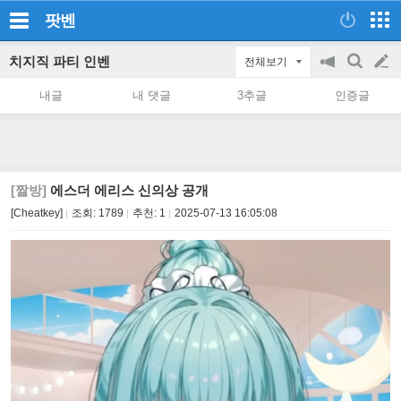
팟벤
치지직 파티 인벤
전체보기
공
검
글
지
색
내글
내 댓글
3추글
인증글
on/off
쓰
기
[짤방]
에스더 에리스 신의상 공개
[Cheatkey]
조회:
1789
추천:
1
2025-07-13 16:05:08