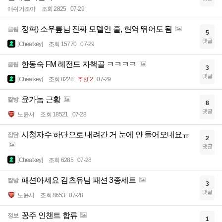
애쉬가조아
조회 2825
07-29
정혁) 소우릎님 진짜 모델인 줄, 현역 뛰어도 됨
클립
5
댓글
[Cheatkey]
조회 15770
07-29
한동숙 FM 레전드 자책골 ㅋㅋㅋㅋ
클립
3
댓글
[Cheatkey]
조회 8228
추천 2
07-29
윤가놈 근황
짤방
8
댓글
노윤서
조회 18521
07-28
시청자수 하단으로 내려간 거 눈에 안 들어오네요ㅠ
잡담
2
댓글
[Cheatkey]
조회 6285
07-28
패션아세요 김츠유님 패션 3종세트
짤방
3
댓글
노윤서
조회 8653
07-28
꽁주 인챈트 합류
정보
1