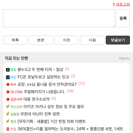
새로고침
등록
목록
본문
이전
다음
댓글보기
지금 뜨는 인벤
더보기+
[1]
봉누도2 두 번째 티저 - 일상
클립
[1]
FC온 호날두보고 실망하는 민교
클립
[17]
공장: xx님 옴니움 장서 안하셨어요?
와우
[16]
주말패키지가 나왔읍니다.
리니지M
[5]
대충 연구소요약
검은사막
아키츠 아키나 성우 정보 및 주요 필모
아스오라
무한대 아난타 전투 장면
섭컬겜
[무무기획 · 새출발] 기간 한정 의뢰 이벤트
명조
36%할인>이롬 얼려먹는 오곡빙수, 24팩 + 통통단팥 4캔, 1세트
핫딜