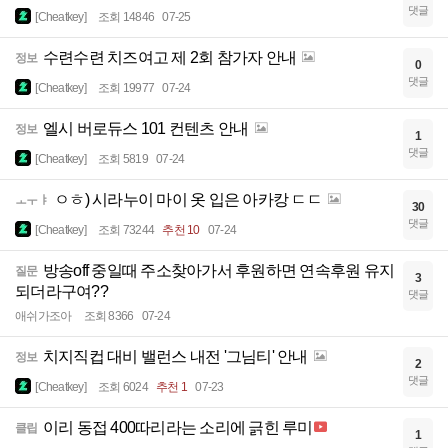
댓글
[Cheatkey]
조회 14846
07-25
수련수련 치즈여고 제 2회 참가자 안내
정보
0
댓글
[Cheatkey]
조회 19977
07-24
엘시 버로듀스 101 컨텐츠 안내
정보
1
댓글
[Cheatkey]
조회 5819
07-24
ㅇㅎ) 시라누이 마이 옷 입은 아카캉 ㄷㄷ
ㅗㅜㅑ
30
댓글
[Cheatkey]
조회 73244
추천 10
07-24
방송off 중일때 주소찾아가서 후원하면 연속후원 유지
질문
3
되더라구여??
댓글
애쉬가조아
조회 8366
07-24
치지직컵 대비 밸런스 내전 '그님티' 안내
정보
2
댓글
[Cheatkey]
조회 6024
추천 1
07-23
이리 동접 400따리라는 소리에 긁힌 루미
클립
1