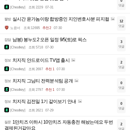
0
댓글
[Cheatkey]
조회 2229
07-31
실시간 윤가놈이랑 합방중인 지인변호사분 피지컬
짤방
12
댓글
노윤서
조회 12695
추천 2
07-30
남봉) 봉누도2 오픈 일정 9/5(토)로 픽스
잡담
3
댓글
[Cheatkey]
조회 5718
07-30
치지직 안드로이드 TV앱 출시
정보
2
댓글
[Cheatkey]
조회 2697
추천 1
07-30
치지직 그님티 전력분석팀 공개
정보
0
댓글
[Cheatkey]
조회 2797
추천 1
07-30
치지직 김전일 1기 같이보기 안내
정보
0
댓글
[Cheatkey]
조회 2621
07-29
1만치즈 이하시 10만치즈 자동충전 해놨는데요 두번
질문
2
결제된거같아요
댓글