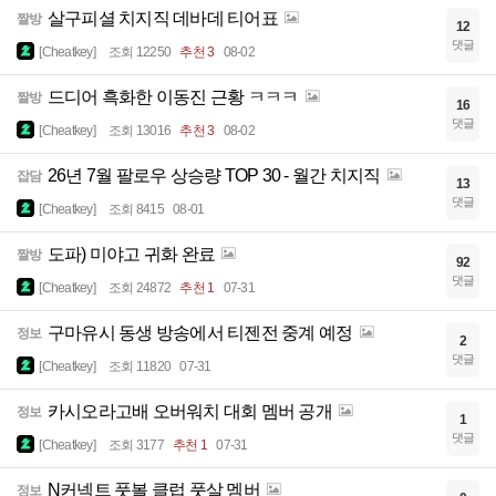
살구피셜 치지직 데바데 티어표
짤방
12
댓글
[Cheatkey]
조회 12250
추천 3
08-02
드디어 흑화한 이동진 근황 ㅋㅋㅋ
짤방
16
댓글
[Cheatkey]
조회 13016
추천 3
08-02
26년 7월 팔로우 상승량 TOP 30 - 월간 치지직
잡담
13
댓글
[Cheatkey]
조회 8415
08-01
도파) 미야고 귀화 완료
짤방
92
댓글
[Cheatkey]
조회 24872
추천 1
07-31
구마유시 동생 방송에서 티젠전 중계 예정
정보
2
댓글
[Cheatkey]
조회 11820
07-31
카시오라고배 오버워치 대회 멤버 공개
정보
1
댓글
[Cheatkey]
조회 3177
추천 1
07-31
N커넥트 풋볼 클럽 풋살 멤버
정보