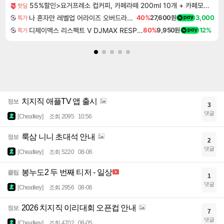
55%할인>요거프레소 컵커피, 카페라떼 200ml 10개 + 카페모카 200ml 10개, 20개
핫딜
나 혼자만 레벨업 어라이즈 오버드라이브 Solo Leveling Arise
40%
27,600원
3,000
특가
디제이맥스 리스펙트 V DJMAX RESPECT V
80%
9,950원
12%
특가
치지직 애플TV 앱 출시
정보
3
댓글
[Cheatkey]
조회 2095
10:56
룩삼 니니 초대석 안내
정보
2
댓글
[Cheatkey]
조회 5220
08-06
봉누도2 두 번째 티저 - 일상
클립
1
댓글
[Cheatkey]
조회 2956
08-06
2026 치지직 이리대회 오픈컵 안내
정보
7
댓글
[Cheatkey]
조회 4702
08-05