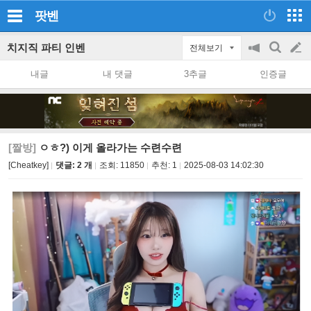
팟벤
치지직 파티 인벤
전체보기
공
검
글
지
색
내글
내 댓글
3추글
인증글
on/off
쓰
기
[짤방]
ㅇㅎ?) 이게 올라가는 수련수련
[Cheatkey]
댓글: 2 개
조회:
11850
추천:
1
2025-08-03 14:02:30