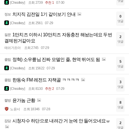
댓글
[Cheatkey]
조회 2739
추천 1
07-30
치지직 김전일 1기 같이보기 안내
정보
0
댓글
[Cheatkey]
조회 2561
07-29
1만치즈 이하시 10만치즈 자동충전 해놨는데요 두번
질문
2
결제된거같아요
댓글
애쉬가조아
조회 2745
07-29
정혁) 소우릎님 진짜 모델인 줄, 현역 뛰어도 됨
클립
5
댓글
[Cheatkey]
조회 15622
07-29
한동숙 FM 레전드 자책골 ㅋㅋㅋㅋ
클립
3
댓글
[Cheatkey]
조회 8130
추천 2
07-29
윤가놈 근황
짤방
8
댓글
노윤서
조회 18346
07-28
시청자수 하단으로 내려간 거 눈에 안 들어오네요ㅠ
잡담
2
댓글