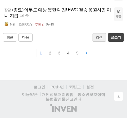
(종료) 아무도 예상 못한 대진! EWC 결승 응원하면 이
잡담
88
니 지급
댓글
Nirr
조회 6072
추천 2
07-19
최근
다음
검색
글쓰기
1
2
3
4
5
로그인
PC화면
퀵링크
설정
청소년보호정책
이용약관
개인정보처리방침
▲
불법촬영물신고안내
(주)
인
벤