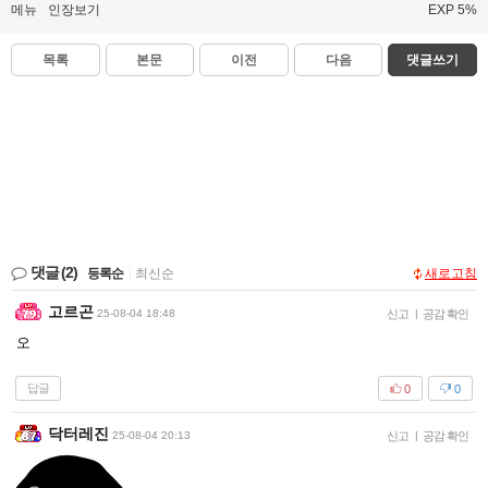
메뉴
인장보기
EXP 5%
목록
본문
이전
다음
댓글쓰기
댓글
(2)
등록순
|
최신순
새로고침
고르곤
25-08-04 18:48
신고
|
공감 확인
오
답글
0
0
닥터레진
25-08-04 20:13
신고
|
공감 확인