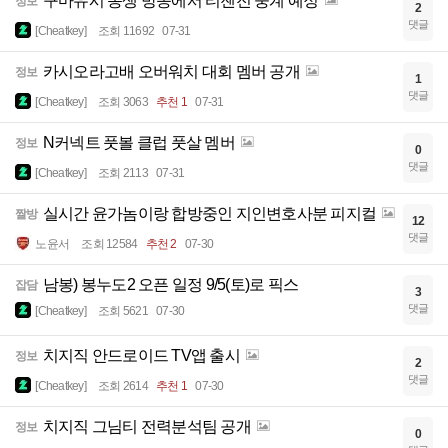
구마유시 동생 방송에서 티젠전 중계 예정
정보
2
댓글
[Cheatkey]
조회 11692
07-31
카시오라고배 오버워치 대회 멤버 공개
정보
1
댓글
[Cheatkey]
조회 3063
추천 1
07-31
N커넥트 풋볼 클럽 풋살 멤버
정보
0
댓글
[Cheatkey]
조회 2113
07-31
실시간 윤가놈이랑 합방중인 지인변호사분 피지컬
짤방
12
댓글
노윤서
조회 12584
추천 2
07-30
남봉) 봉누도2 오픈 일정 9/5(토)로 픽스
잡담
3
댓글
[Cheatkey]
조회 5621
07-30
치지직 안드로이드 TV앱 출시
정보
2
댓글
[Cheatkey]
조회 2614
추천 1
07-30
치지직 그님티 전력분석팀 공개
정보
0