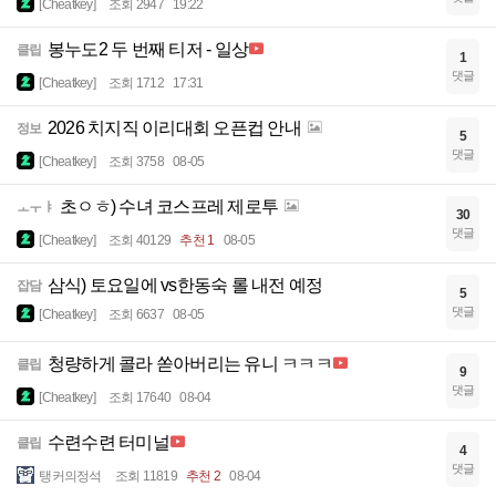
[Cheatkey]
조회 2947
19:22
봉누도2 두 번째 티저 - 일상
클립
1
댓글
[Cheatkey]
조회 1712
17:31
2026 치지직 이리대회 오픈컵 안내
정보
5
댓글
[Cheatkey]
조회 3758
08-05
초ㅇㅎ) 수녀 코스프레 제로투
ㅗㅜㅑ
30
댓글
[Cheatkey]
조회 40129
추천 1
08-05
삼식) 토요일에 vs한동숙 롤 내전 예정
잡담
5
댓글
[Cheatkey]
조회 6637
08-05
청량하게 콜라 쏟아버리는 유니 ㅋㅋㅋ
클립
9
댓글
[Cheatkey]
조회 17640
08-04
수련수련 터미널
클립
4
댓글
탱커의정석
조회 11819
추천 2
08-04