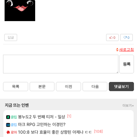
답글
0
0
새로고침
등록
목록
본문
이전
다음
댓글보기
지금 뜨는 인벤
더보기+
[1]
봉누도2 두 번째 티저 - 일상
클립
마크 RPG 고민하는 이경민?
클립
[108]
100:8 보다 효율이 좋은 상향된 아제나 ㄷㄷ
로아