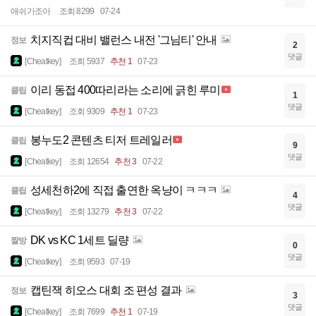
애쉬가조아
조회 8299
07-24
치지직컵 대비 밸런스 내전 '그님티' 안내
정보
2
댓글
[Cheatkey]
조회 5937
추천 1
07-23
이리 동접 400따리라는 소리에 긁힌 루미
클립
1
댓글
[Cheatkey]
조회 9309
추천 1
07-23
봉누도2 콘텐츠 티저 트레일러
클립
9
댓글
[Cheatkey]
조회 12654
추천 3
07-22
성세천하2에 직접 출연한 옥냥이 ㅋㅋㅋ
클립
4
댓글
[Cheatkey]
조회 13279
추천 3
07-22
DK vs KC 1세트 딜량
짤방
0
댓글
[Cheatkey]
조회 9593
07-19
캡틴잭 히오스 대회 조 편성 결과
정보
3
댓글
[Cheatkey]
조회 7699
추천 1
07-19