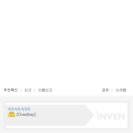
추천확인
신고
스팸신고
공유
스크랩
치직 치직 치지직
[Cheatkey]