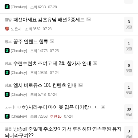
[Cheatkey]
조회 6233
07-28
패션아세요 김츠유님 패션 3종세트
짤방
3
댓글
노윤서
조회 8562
07-28
꽁주 인챈트 합류
정보
1
댓글
[Cheatkey]
조회 14773
07-25
수련수련 치즈여고 제 2회 참가자 안내
정보
0
댓글
[Cheatkey]
조회 19851
07-24
엘시 버로듀스 101 컨텐츠 안내
정보
1
댓글
[Cheatkey]
조회 5748
07-24
ㅇㅎ) 시라누이 마이 옷 입은 아카캉 ㄷㄷ
ㅗㅜㅑ
30
댓글
[Cheatkey]
조회 72353
추천 10
07-24
방송off 중일때 주소찾아가서 후원하면 연속후원 유지
질문
3
되더라구여??
댓글