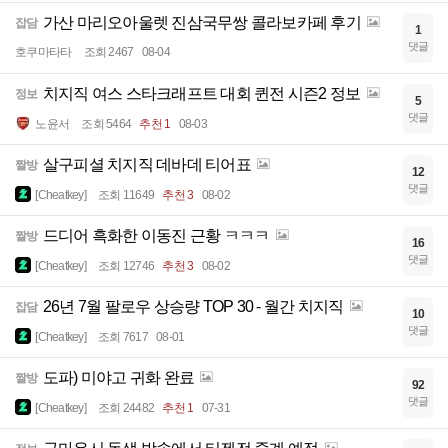
가산 마리오아울렛 진삼국무쌍 콜라보카페 후기
잡담
1
댓글
호쿠마타타
조회 2467
08-04
치지직 여스 스타크래프트 대회 퀸전 시즌2 정보
정보
5
댓글
노윤서
조회 5464
추천 1
08-03
살구피셜 치지직 데바데 티어표
짤방
12
댓글
[Cheatkey]
조회 11649
추천 3
08-02
드디어 흑화한 이동진 근황 ㅋㅋㅋ
짤방
16
댓글
[Cheatkey]
조회 12746
추천 3
08-02
26년 7월 팔로우 상승량 TOP 30 - 월간 치지직
잡담
10
댓글
[Cheatkey]
조회 7617
08-01
도파) 미야고 귀화 완료
짤방
92
댓글
[Cheatkey]
조회 24482
추천 1
07-31