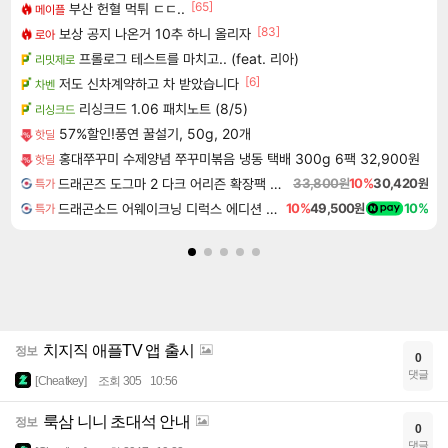
[65]
부산 헌혈 먹튀 ㄷㄷ..
메이플
[83]
보상 공지 나온거 10추 하니 올리자
로아
프롤로그 테스트를 마치고.. (feat. 리아)
리밋제로
[6]
저도 신차계약하고 차 받았습니다
차벤
리싱크드 1.06 패치노트 (8/5)
리싱크드
57%할인!풍연 꿀설기, 50g, 20개
핫딜
홍대쭈꾸미 수제양념 쭈꾸미볶음 냉동 택배 300g 6팩 32,900원
핫딜
드래곤즈 도그마 2 다크 어리즌 확장팩 예약구매 Dragon's Dogma 2 Dark Arisen Expansion DLC
33,800원
10%
30,420원
특가
드래곤소드 어웨이크닝 디럭스 에디션 DragonSword Awakening Deluxe Edition
10%
49,500원
10%
특가
치지직 애플TV 앱 출시
정보
0
댓글
[Cheatkey]
조회 305
10:56
룩삼 니니 초대석 안내
정보
0
댓글