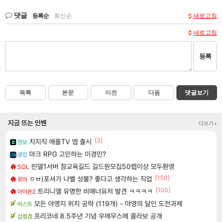
댓글
등록순
|
최신순
새로고침
새로고침
등록
목록
본문
이전
다음
댓글보기
지금 뜨는 인벤
더보기+
[3]
치지직 애플TV 앱 출시
정보
마크 RPG 고민하는 이경민?
클립
린델1서버 참교육길드 길드원모집50렙이상 모두환영
SOL
[150]
ㅇㅂ)포셔가 나벨 성불? 좋다고 생각하는 직업
로아
[100]
트리니엘 유명한 비매너유저 발견 ㅋㅋㅋㅋ
아이온2
모든 야영지 위치 공략 (119개) - 야영의 달인 도전과제
비스트
프리코네 8.5주년 기념 우메무스메 콜라보 공개
섭컬겜