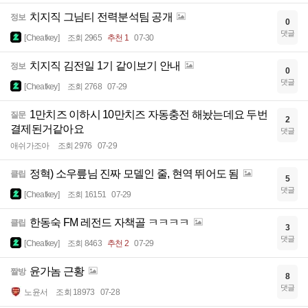
치지직 그님티 전력분석팀 공개
정보
0
댓글
[Cheatkey]
조회 2965
추천 1
07-30
치지직 김전일 1기 같이보기 안내
정보
0
댓글
[Cheatkey]
조회 2768
07-29
1만치즈 이하시 10만치즈 자동충전 해놨는데요 두번
질문
2
결제된거같아요
댓글
애쉬가조아
조회 2976
07-29
정혁) 소우릎님 진짜 모델인 줄, 현역 뛰어도 됨
클립
5
댓글
[Cheatkey]
조회 16151
07-29
한동숙 FM 레전드 자책골 ㅋㅋㅋㅋ
클립
3
댓글
[Cheatkey]
조회 8463
추천 2
07-29
윤가놈 근황
짤방
8
댓글
노윤서
조회 18973
07-28