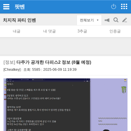
팟벤
치지직 파티 인벤
전체보기
공
검
글
지
색
내글
내 댓글
3추글
인증글
on/off
쓰
기
[정보]
다주가 공개한 다피스2 정보 (8월 예정)
[Cheatkey]
조회:
5585
2025-06-09 11:19:39