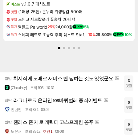
v.1.0.7 패치노트
비스트
(1매당 25원) 온누리 위생장갑 500매
핫딜
도밍고 제로칼로리 꿀홍차 20티백
핫딜
팰월드 Palworld
25%
24,000원
5%
특가
스테퍼 레트로 초능력 추리 퀘스트 Staffer Retro A Supernatural Mystery Quest
10%
28,800원
10%
특가
치지직에 도배로 서비스 밴 당하는 것도 있었군요
짤방
3
댓글
[Cheatkey]
조회 903
10:31
라그나로크 온라인 ros바퀴벌레 증식이벤트
잡담
0
댓글
벤벤벤
조회 871
00:02
젠레스 존 제로 캐릭터 코스프레한 꽁주
짤방
6
댓글
노윤서
조회 8912
추천 1
08-08