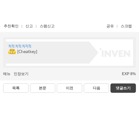
추천확인
신고
스팸신고
공유
스크랩
치직 치직 치지직
[Cheatkey]
메뉴
인장보기
EXP 8%
목록
본문
이전
다음
댓글쓰기