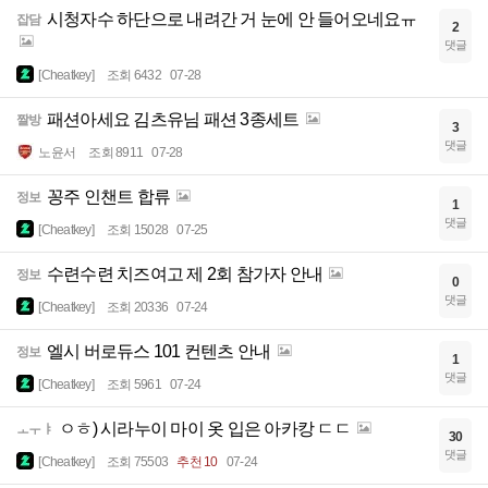
시청자수 하단으로 내려간 거 눈에 안 들어오네요ㅠ
잡담
2
댓글
[Cheatkey]
조회 6432
07-28
패션아세요 김츠유님 패션 3종세트
짤방
3
댓글
노윤서
조회 8911
07-28
꽁주 인챈트 합류
정보
1
댓글
[Cheatkey]
조회 15028
07-25
수련수련 치즈여고 제 2회 참가자 안내
정보
0
댓글
[Cheatkey]
조회 20336
07-24
엘시 버로듀스 101 컨텐츠 안내
정보
1
댓글
[Cheatkey]
조회 5961
07-24
ㅇㅎ) 시라누이 마이 옷 입은 아카캉 ㄷㄷ
ㅗㅜㅑ
30
댓글
[Cheatkey]
조회 75503
추천 10
07-24