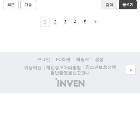
최근
다음
검색
글쓰기
1
2
3
4
5
로그인
PC화면
퀵링크
설정
청소년보호정책
이용약관
개인정보처리방침
▲
불법촬영물신고안내
(주)
인
벤