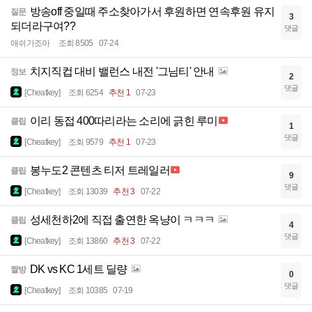
방송off 중일때 주소찾아가서 후원하면 연속후원 유지
질문
3
되더라구여??
댓글
애쉬가조아
조회 8505
07-24
치지직컵 대비 밸런스 내전 '그님티' 안내
정보
2
댓글
[Cheatkey]
조회 6254
추천 1
07-23
이리 동접 400따리라는 소리에 긁힌 루미
클립
1
댓글
[Cheatkey]
조회 9579
추천 1
07-23
봉누도2 콘텐츠 티저 트레일러
클립
9
댓글
[Cheatkey]
조회 13039
추천 3
07-22
성세천하2에 직접 출연한 옥냥이 ㅋㅋㅋ
클립
4
댓글
[Cheatkey]
조회 13860
추천 3
07-22
DK vs KC 1세트 딜량
짤방
0
댓글
[Cheatkey]
조회 10385
07-19