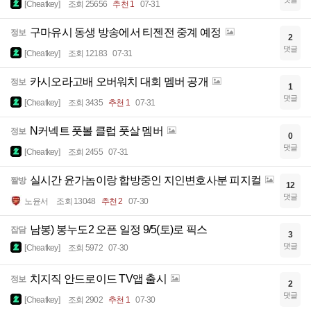
[Cheatkey]
조회 25656
추천 1
07-31
구마유시 동생 방송에서 티젠전 중계 예정
정보
2
댓글
[Cheatkey]
조회 12183
07-31
카시오라고배 오버워치 대회 멤버 공개
정보
1
댓글
[Cheatkey]
조회 3435
추천 1
07-31
N커넥트 풋볼 클럽 풋살 멤버
정보
0
댓글
[Cheatkey]
조회 2455
07-31
실시간 윤가놈이랑 합방중인 지인변호사분 피지컬
짤방
12
댓글
노윤서
조회 13048
추천 2
07-30
남봉) 봉누도2 오픈 일정 9/5(토)로 픽스
잡담
3
댓글
[Cheatkey]
조회 5972
07-30
치지직 안드로이드 TV앱 출시
정보
2
댓글
[Cheatkey]
조회 2902
추천 1
07-30