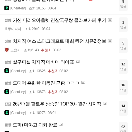
9
댓글
[Cheatkey]
조회 20155
08-04
가산 마리오아울렛 진삼국무쌍 콜라보카페 후기
짤방
1
댓글
호쿠마타타
조회 2940
08-04
치지직 여스 스타크래프트 대회 퀸전 시즌2 정보
정보
5
댓글
노윤서
조회 6143
추천 1
08-03
살구피셜 치지직 데바데 티어표
짤방
12
댓글
[Cheatkey]
조회 13626
추천 3
08-02
드디어 흑화한 이동진 근황 ㅋㅋㅋ
짤방
16
댓글
[Cheatkey]
조회 13678
추천 3
08-02
26년 7월 팔로우 상승량 TOP 30 - 월간 치지직
잡담
14
댓글
[Cheatkey]
조회 10273
08-01
도파) 미야고 귀화 완료
짤방
92
댓글