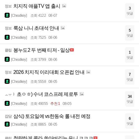
치지직 애플TV 앱 출시
정보
3
댓글
[Cheatkey]
조회 4122
08-07
룩삼 니니 초대석 안내
정보
5
댓글
[Cheatkey]
조회 7525
08-06
봉누도2 두 번째 티저 - 일상
클립
1
댓글
[Cheatkey]
조회 3799
08-06
2026 치지직 이리대회 오픈컵 안내
정보
7
댓글
[Cheatkey]
조회 5558
08-05
초ㅇㅎ) 수녀 코스프레 제로투
ㅗㅜㅑ
34
댓글
[Cheatkey]
조회 49055
추천 1
08-05
삼식) 토요일에 vs한동숙 롤 내전 예정
잡담
6
댓글
[Cheatkey]
조회 8865
08-05
청량하게 콜라 쏟아버리는 유니 ㅋㅋㅋ
클립