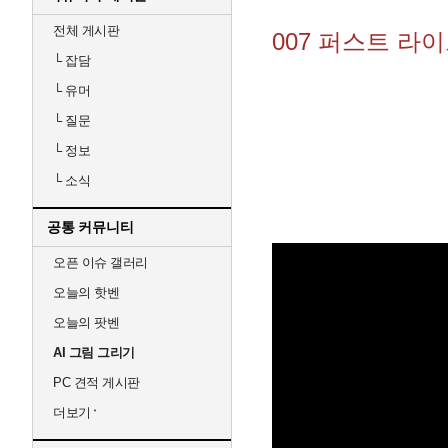
전체 게시판
007 퍼스트 라이
└
잡담
└
유머
└
질문
└
정보
└
소식
공통 커뮤니티
오픈 이슈 갤러리
오늘의 핫벤
오늘의 팟벤
AI 그림 그리기
PC 견적 게시판
더보기