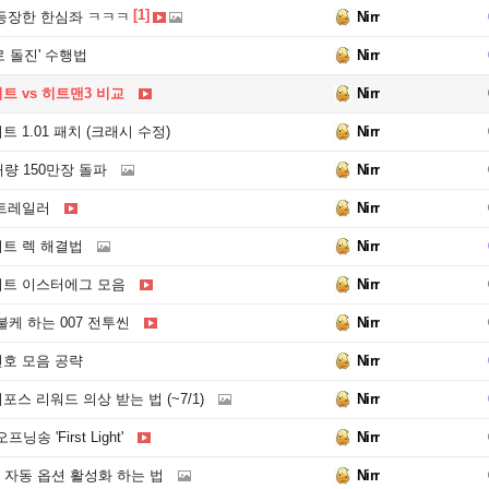
[1]
 등장한 한심좌 ㅋㅋㅋ
Nirr
로 돌진' 수행법
Nirr
트 vs 히트맨3 비교
Nirr
트 1.01 패치 (크래시 수정)
Nirr
매량 150만장 돌파
Nirr
 트레일러
Nirr
이트 렉 해결법
Nirr
이트 이스터에그 모음
Nirr
케 하는 007 전투씬
Nirr
번호 모음 공략
Nirr
포스 리워드 의상 받는 법 (~7/1)
Nirr
송 'First Light'
Nirr
) 자동 옵션 활성화 하는 법
Nirr