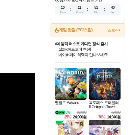
참가자 모집까지 남은 기간
10
11
51
39
Days
Hours
Min
Sec
게임 핫딜 (PC/스팀)
스토어+
더 렐릭 퍼스트 가디언 정식 출시
설화x하드코어 액션!
네이버페이 혜택과 만나보세요!
인벤게임즈 8월 특별 할인!
드래곤소드: 어웨이크닝 입점!
문명 7 특별 할인!
마블 투혼 파이팅 소울즈 정식출시!
귀무자: 검의 길 예약 판매 중!
비스트 오브 리인카네이션 정식 출시!
커세어 코브 출시 기념 할인!
베데스다 40주년 기념 할인 중!
캡콤 프렌차이즈 할인 진행 중!
캡콤 일부 상품 상시 할인
스타워즈 은하계 레이서
로블록스 기프트 카드 공식 입점
인기 퍼블리셔 모음!
스팀으로 만나는 드래곤소드!
조선&고려 DLC 출시 예정
마블 히어로 총 출동&화려한 격투!
10% 할인과
게임프릭 신작 IP
해적'섬'을 발전시키자!
베데스다의 명작들을
몬헌, 바하 등 인기 IP를
몬헌 와일즈 & 드래곤즈 도그마2
인벤게임즈에서 10% 추가 적립
Robux를 가장 안전하고
최대 90% 할인가를 만나보세요!
네이버혜택과 함께 만나보세요!
50%할인&추가 적립까지!
네이버 포인트 혜택까지!
이니&베니 혜택까지!
네이버 혜택가와 함께 예약하세요!
할인&네이버혜택으로 만나보세요!
40주년 프로모션으로 만나보세요!
할인가에 만나보세요!
일부 에디션 상시 할인!
혜택으로 예약 판매 중
편안하게 충전하세요
팰월드 Palworld
옥토패스 트래블러
II Octopath Traveler I
I
5%
32,000
49,800
25%
24,000원
70%
14,940원