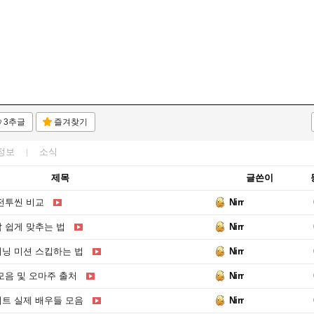
3추글
즐겨찾기
정보
소식
제목
글쓴이
 전투씬 비교
Nirr
답 쉽게 맞추는 법
Nirr
이닝 미션 스킵하는 법
Nirr
 모음 및 오마주 출처
Nirr
이트 실제 배우들 모음
Nirr