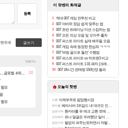
이 팟벤의 화제글
등록
1
역대 007 게임 전투씬 비교
2
007 야바위 정답 쉽게 맞추는 법
3
007 초반 트레이닝 미션 스킵하는 법
4
007 모든 의상 모음 및 오마주 출처
5
007 퍼스트 라이트 실제 배우들 모음
맨위로
글쓰기
6
007 게임 속에 등장한 한심좌 ㅋㅋㅋ
7
007 '벼랑 끝으로 돌진' 수행법
8
007 퍼스트 라이트 vs 히트맨3 비교
더보기+
9
007 퍼스트 라이트 1.01 패치 (크래시 수정)
10
007 24시간 판매량 150만장 돌파
[2]
글로벌 4위로 부상
영웅무기도안 제작 질문
8월 28일 넷플릭스에서 예고편 공개 예정
GTA6
SOL
[194]
[14]
?
입니다
선녀바위해수욕장
중상유저들
여행
검은사막
[1]
[83]
오늘의 핫벤
 필모
[여행_국내] 남해 독일마을
아이고... 길드내에서 쿠데타 일어났네
여행
메이플
[88]
[72]
점 치고있으면 ㅋㅋ
모음
유물칭호 따왔습니다
모든 바우에라 업그레이드 아이템 획득 위치 공략 
비스트
로아
이케부쿠로 팝업행사장
이환
]
 필모
ㅋㅋ우리 길드 벨가 나메 꺼드럭 대다가 싸움
모든 엘리트 골렘 위치 공략 (30개) - 방랑 
비스트
로아
베라서버 1위길드 내 대규모 인원이탈종용 추정사건
메이플
환카라를 유 에크 교환 쪼매 서운함..
검은사막
유나 얼굴은 우려했던 일이 벌어진 참사 같음
오버워치
펄없의 퍼주는듯하면서 악랄한 BM 설계
검은사막