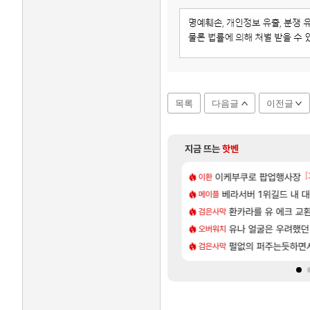
목록
다음글
이전글
지금 뜨는
핫벤
[
제작 질문
넷플릭스에서 예고편 공개 예정
이케부쿠로 팝업행사장
카가미하라 하루 성우 
아스오라
이환
[14]
욕장
들
모든 요리/작물 책 획득 위치
베라서버 1위길드 내 대
비스트
메이플
[1]
[83]
[1
남해 독일마을
길드내에서 쿠데타 일어났네
아반테 2.0 자연흡기?
환카라를 유 에크 교환
차벤
검은사막
[72]
습니다
업그레이드 아이템 획득 위치 공략 (89개)
무한대 아난타 유출과 앞
유나 얼굴은 우려했던
섭컬겜
오버워치
[57]
 벨가 나메 꺼드럭 대다가 싸움났다
렘 위치 공략 (30개) - 방랑 결투가
라스트 에포크 시즌5 - 
펄없의 퍼주는듯하면서
PV
검은사막