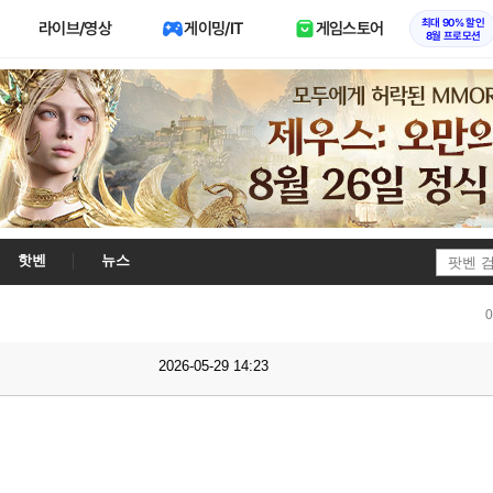
최대 90% 할인
라이브/영상
게이밍/IT
게임스토어
8월 프로모션
핫벤
뉴스
2026-05-29 14:23