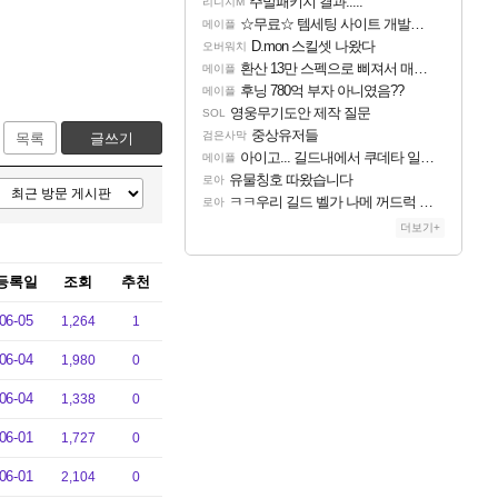
주말패키지 결과.....
리니지M
☆무료☆ 템세팅 사이트 개발자입니다
메이플
D.mon 스킬셋 나왔다
오버워치
환산 13만 스펙으로 삐져서 매주 수로 10만점 치고있으면 ㅋㅋ
메이플
후닝 780억 부자 아니였음??
메이플
영웅무기도안 제작 질문
SOL
중상유저들
검은사막
목록
글쓰기
아이고... 길드내에서 쿠데타 일어났네
메이플
유물칭호 따왔습니다
로아
ㅋㅋ우리 길드 벨가 나메 꺼드럭 대다가 싸움났다
로아
더보기+
등록일
조회
추천
06-05
1,264
1
06-04
1,980
0
06-04
1,338
0
06-01
1,727
0
06-01
2,104
0