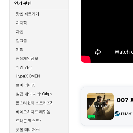
인기 팟벤
팟벤 바로가기
치지직
차벤
걸그룹
여행
해외게임정보
게임 영상
HyperX OMEN
브이 라이징
일곱 개의 대죄: Origin
007 
몬스터헌터 스토리즈3
바이오하자드 레퀴엠
드래곤 퀘스트7
풋볼 매니저26