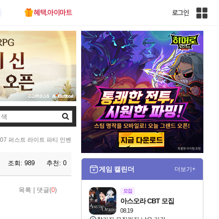
혜택.아이마트
로그인
인
벤
전
체
사
이
트
맵
검
색
007 퍼스트 라이트 파티 인벤
조회:
989
추천:
0
게임 캘린더
더보기+
목록
|
댓글(
0
)
모집
아스오라 CBT 모집
08.19