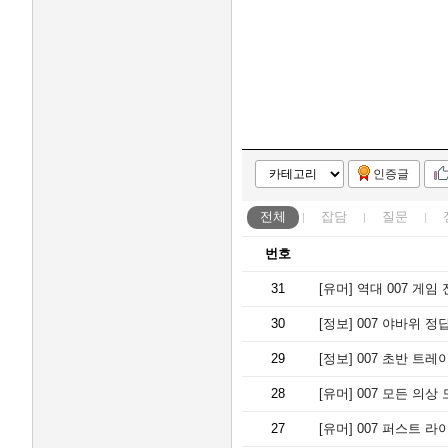
인증글
전체
잡담
질문
번호
31
[유머]
역대 007 게임
30
[정보]
007 야바위 정
29
[정보]
007 초반 트레
28
[유머]
007 모든 의상
27
[유머]
007 퍼스트 라