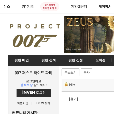
로스트아크
뉴스
커뮤니티
게임캘린더
게이머존
기대평 이벤트
팟벤 메인
팟벤 검색
팟벤 신청
오이갤
007 퍼스트 라이트 파티
주소보기
복사
로그인하고
Nirr
출석보상
받으세요!
로그인
[유머]
회원가입
ID/PW 찾기
커뮤니티 게시판