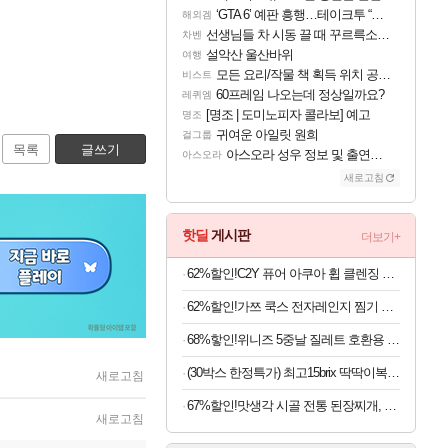
‘GTA 6’ 예판 흥행…테이크투 “내부 예상 크게 넘어”
해외겜
선생님들 차 시동 끌 때 꾸르륵소리나는데
차벤
설악산 울산바위
여행
모든 요리/작물 책 획득 위치 공략 (36개) - 미식가 도전과제
비스트
60프레임 나오는데 정상일까요?
레퀴엠
[명조 | 도미노피자 콜라보] 예고
명조
귀여운 아일릿 원희
걸그룹
목록
글쓰기
아스오라 성우 정보 및 출연작 모음
아스오라
새로고침
핫딜
게시판
더보기+
62%할인!C2Y 퓨어 아쿠아 휩 클렌징 폼, 120ml, 4개
62%할인!가쯔 쿡스 전자레인지 찜기 라면용기 특대, 다크그레이, 1L, 2개
68%핳인!위니즈 5중날 질레트 호환용 면도기날 세트, 면도기 1개 + 면도날 12개입
(30박스 한정특가) 최고15brix 딱딱이복숭아 중소과 4kg
새로고침
67%할인!맛생각 시골 전통 된장찌개, 600g, 5개
새로고침