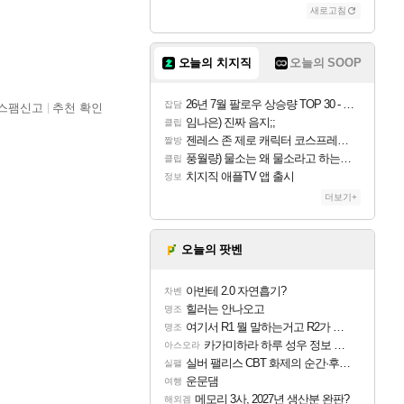
새로고침
오늘의 치지직
오늘의 SOOP
26년 7월 팔로우 상승량 TOP 30 - 월간 치지직
잡담
스팸신고
추천 확인
임나은) 진짜 음지;;
클립
젠레스 존 제로 캐릭터 코스프레한 꽁주
짤방
풍월량) 물소는 왜 물소라고 하는거야? 아! 그만 ㅋㅋ
클립
치지직 애플TV 앱 출시
정보
더보기+
오늘의 팟벤
아반테 2.0 자연흡기?
차벤
힐러는 안나오고
명조
여기서 R1 뭘 말하는거고 R2가 뭘말하는걸까요?
명조
카가미하라 하루 성우 정보 및 주요 필모
아스오라
실버 팰리스 CBT 화제의 순간·후기 모음
실팰
운문댐
여행
메모리 3사, 2027년 생산분 완판?
해외겜