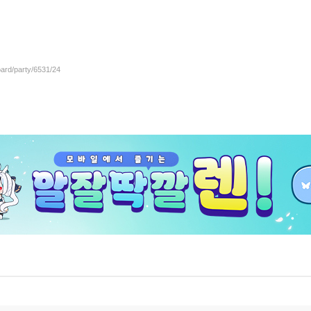
oard/party/6531/24