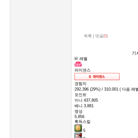
목록
|
댓글(
0
)
기
레벨
라이센스
경험치
292,396
(29%)
/ 310,001
( 다음 레벨
포인트
이니
437,805
베니
3,881
명성
5,856
획득스킬
5