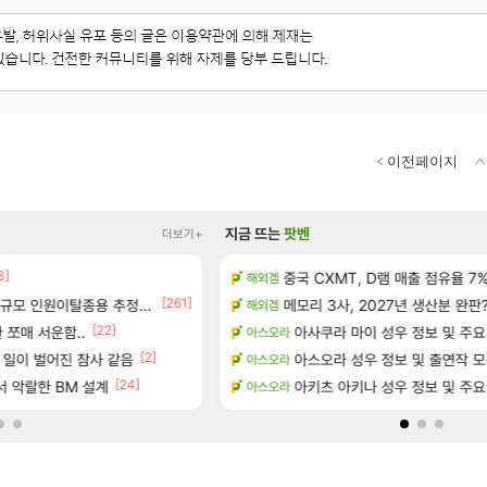
이전페이지
지금 뜨는
팟벤
더보기+
3]
[5]
정보 및 주요 필모
중국 CXMT, D램 매출 점유율 7%…
주말패키지 결과.....
해외겜
리니지M
[261]
 공략 (36개) - 미식가 도전과제
규모 인원이탈종용 추정사건
메모리 3사, 2027년 생산분 완판
☆무료☆ 템세팅 사이트 개발자
해외겜
메이플
]
[22]
[3]
 쪼매 서운함..
아사쿠라 마이 성우 정보 및 주요
D.mon 스킬셋 나왔다
아스오라
오버워치
[2]
으로의 예상 (루머)
 일이 벌어진 참사 같음
환산 13만 스펙으로 삐져서 매주 수로 10만
아스오라 성우 정보 및 출연작 
아스오라
메이플
[24]
[56
서리화신의 분노 티저
 악랄한 BM 설계
후닝 780억 부자 아니였음??
아키츠 아키나 성우 정보 및 주요
아스오라
메이플