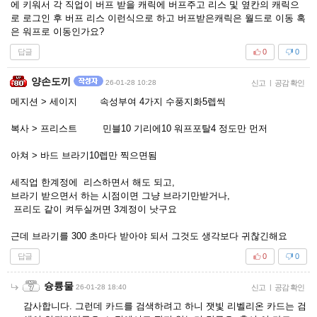
에 키워서 각 직업이 버프 받을 캐릭에 버프주고 리스 및 옆칸의 캐릭으
로 로그인 후 버프 리스 이런식으로 하고 버프받은캐릭은 월드로 이동 혹
은 워프로 이동인가요?
답글
0
0
양손도끼
26-01-28 10:28
신고
|
공감 확인
메지션 > 세이지 속성부여 4가지 수풍지화5렙씩
복사 > 프리스트 민블10 기리에10 워프포탈4 정도만 먼저
아쳐 > 바드 브라기10렙만 찍으면됨
세직업 한계정에 리스하면서 해도 되고,
브라기 받으면서 하는 시점이면 그냥 브라기만받거나,
프리도 같이 켜두실꺼면 3계정이 낫구요
근데 브라기를 300 초마다 받아야 되서 그것도 생각보다 귀찮긴해요
답글
0
0
슝륭물
26-01-28 18:40
신고
|
공감 확인
감사합니다. 그런데 카드를 검색하려고 하니 잿빛 리벨리온 카드는 검