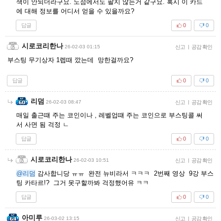
색이 안되더라구요. 노점에서도 팔지 않는거 같구요. 혹시 이 카드
에 대해 정보를 어디서 얻을 수 있을까요?
답글
0
0
시로코리한나
26-02-03 01:15
신고
|
공감 확인
부스팅 무기상자 1렙때 깠는데 망한걸까요?
답글
0
0
리덤
26-02-03 08:47
신고
|
공감 확인
매일 출근떄 주는 코인이나 , 레벨업떄 주는 코인으로 부스팅콜 써
서 사면 됨 걱정 ㄴ
답글
0
0
시로코리한나
26-02-03 10:51
신고
|
공감 확인
@리덤
감사합니당 ㅠㅠ 완전 뉴비라서 ㅋㅋㅋ 2번째 영상 9강 부스
팅 카타르!? 그거 못구할까봐 걱정했어유 ㅋㅋ
답글
0
0
아미루
26-03-02 13:15
신고
|
공감 확인