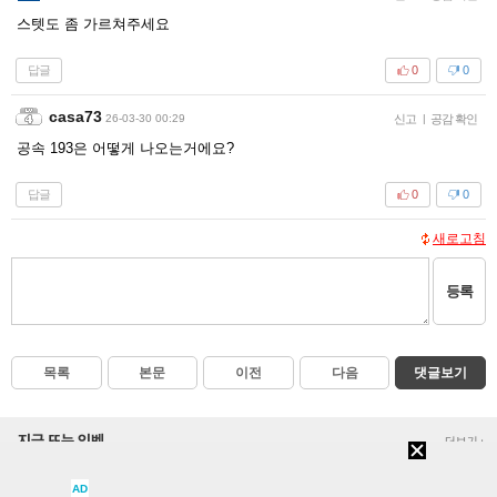
스텟도 좀 가르쳐주세요
답글
0
0
casa73
26-03-30 00:29
신고
|
공감 확인
공속 193은 어떻게 나오는거에요?
답글
0
0
새로고침
등록
목록
본문
이전
다음
댓글보기
지금 뜨는 인벤
더보기+
[8]
풍월량) 물소는 왜 물소라고 하는거야? 아! 그만 ㅋㅋ 알았어 ㅋㅋ
클립
AD