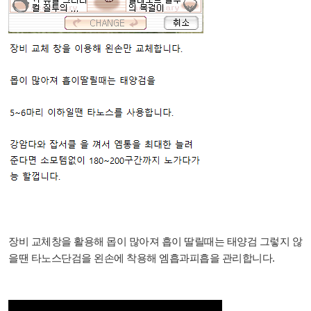
장비 교체창을 활용해 몹이 많아져 흡이 딸릴때는 태양검 그렇지 않
을땐 타노스단검을 왼손에 착용해 엠흡과피흡을 관리합니다.