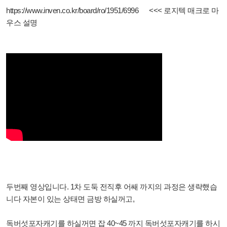
https://www.inven.co.kr/board/ro/1951/6996
<<< 로지텍 매크로 마
우스 설명
두번째 영상입니다. 1차 도둑 전직후 어쌔 까지의 과정은 생략했습
니다 자본이 있는 상태면 금방 하실꺼고,
독버섯포자캐기를 하실꺼면 잡 40~45 까지 독버섯포자캐기를 하시