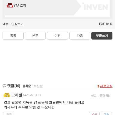
양손도끼
메뉴
인장보기
EXP 84%
목록
본문
이전
다음
댓글쓰기
댓글
(16)
등록순
|
최신순
새로고침
크레젠
26-01-04 18:14
신고
|
공감 확인
길크 됐으면 치독은 걍 쓰는게 효율면에서 나을 듯해요
악세두개 주우면 약병 값 나오니깐
답글
0
0