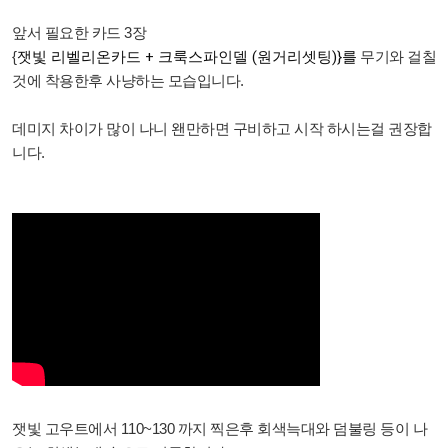
앞서 필요한 카드 3장
{
잿빛 리벨리온카드 + 크룩스파인델 (원거리셋팅)}를
무기와 걸칠
것에 착용한후 사냥하는 모습입니다.
데미지 차이가 많이 나니 왠만하면 구비하고 시작 하시는걸 권장합
니다.
잿빛 고우트에서 110~130 까지 찍은후 회색늑대와 덤불링 등이 나