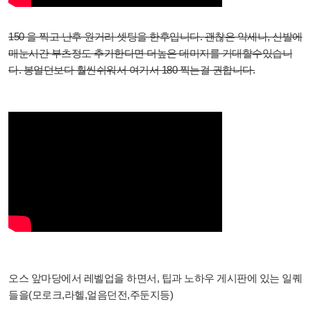
150 을 찍고 난후 원거리 셋팅을 한후입니다. 괜찮은 악세나, 신발에
매눈시간 부츠정도 추가한다면 더높은 데미지를 기대할수있습니
다. 봉얼던보다 훨씬쉬워서 여기서 180 찍는걸 권합니다.
오스 앞마당에서 레벨업을 하면서, 팁과 노하우 게시판에 있는 일퀘
들을(모로크,라헬,얼음던전,주둔지등)