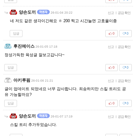
양손도끼
26-01-04 20:22
신고
|
공감 확인
네 저도 같은 생각이긴해요 ㅎ 200 찍고 시간늘면 고효율이죵
답글
0
0
후진메이스
26-01-05 17:18
신고
|
공감 확인
정성가득한 육성글 잘보고갑니다~
답글
0
0
아키루핌
26-01-06 21:21
신고
|
공감 확인
글이 업데이트 되었네요 너무 감사합니다. 죄송하지만 스킬 트리도 공
유 가능할까요?
답글
0
0
양손도끼
26-01-07 17:19
신고
|
공감 확인
스킬 트리 추가두었습니다.