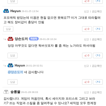
답글
0
0
Hayun
26-01-25 13:54
신고
|
공감 확인
프모캐릭 받았는데 이겜은 현질 없으면 못해요?? 이거 그대로 따라할려
고 해도 장비값이 충당이 안됨
답글
0
0
양손도끼
26-01-28 10:24
신고
|
공감 확인
당장 아무것도 없다면 독버섯포자 를 좀 캐는 노가라도 하셔야됨
답글
0
0
Hayun
26-01-29 02:51
신고
|
공감 확인
@양손도끼
네 감사합니다
답글
0
0
슝륭물
26-01-28 08:03
신고
|
공감 확인
감사합니다. 게임이 처음인데, 혹시 세이지와 프리스트 그리고 브라
기? 쓰는 직업과 스킬을 좀 알려주실 수 있나요? 세직업 모두 한계정