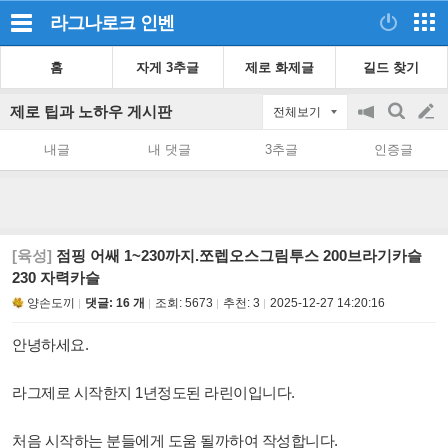
라그나로크
인벤
홈
자게 3추글
제로 화제글
길드 찾기
제로 팁과 노하우 게시판
전체보기
공
검
글
지
색
내글
내 댓글
3추글
인증글
on/off
쓰
기
[육성]
점핑 어쌔 1~230까지.쪼렙오스그림투스 200브라기카슬
230 자력카슬
양손도끼
댓글: 16 개
조회:
5673
추천:
3
2025-12-27 14:20:16
안녕하세요.
라그제로 시작한지 1년정도된 라린이입니다.
처음 시작하는 분들에게 도움 될까하여 작성합니다.