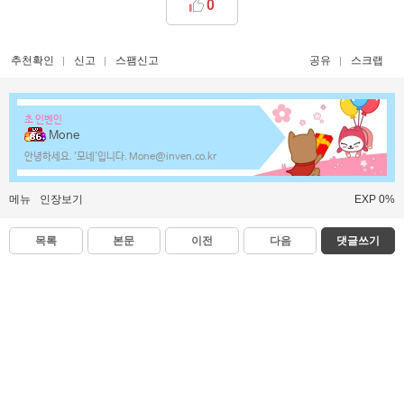
0
추천확인
신고
스팸신고
공유
스크랩
초 인벤인
Mone
안녕하세요. '모네'입니다. Mone@inven.co.kr
메뉴
인장보기
EXP 0%
목록
본문
이전
다음
댓글쓰기