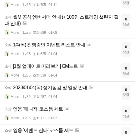
댓글
Mone
Lv.85
조회 705
01-11
씰M 공식 엠버서더 안내 (+ 100인 스트리밍 챌린지 결
소식
0
과 안내)
댓글
Mone
Lv.85
조회 689
01-08
1/4(목) 진행중인 이벤트 리스트 안내
소식
0
댓글
Mone
Lv.85
조회 625
01-04
[1월 업데이트 미리보기] GM노트
소식
0
댓글
Mone
Lv.85
조회 539
01-04
2023/01/04(목) 정기점검 및 일정 안내
소식
0
댓글
Mone
Lv.85
조회 487
01-04
영웅 '매니저' 코스튬 세트
스샷
0
댓글
Mone
Lv.85
조회 711
01-03
영웅 '이벤트 산타' 코스튬 세트
스샷
0