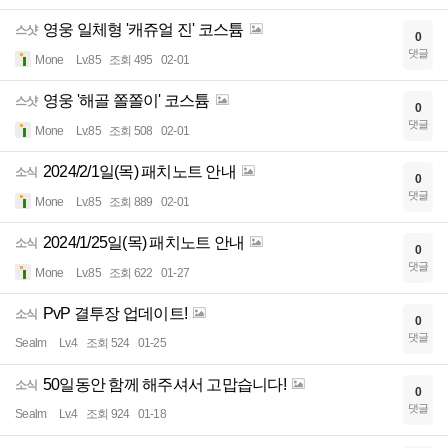
영웅 일체형 '캐쥬얼 진' 코스튬
스샷
0
댓글
Mone
Lv.85
조회 495
02-01
영웅 '해골 쫄쫄이' 코스튬
스샷
0
댓글
Mone
Lv.85
조회 508
02-01
2024/2/1일(목) 패치노트 안내
소식
0
댓글
Mone
Lv.85
조회 889
02-01
2024/1/25일(목) 패치노트 안내
소식
0
댓글
Mone
Lv.85
조회 622
01-27
PvP 결투장 업데이트!
소식
0
댓글
Sealm
Lv.4
조회 524
01-25
50일동안 함께 해주셔서 고맙습니다!
소식
0
댓글
Sealm
Lv.4
조회 924
01-18