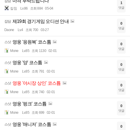
마격 부탁드립니다
잡담
1
댓글
칼침
Lv.86
조회 884
05-04
제19회 경기게임 오디션 안내
잡담
0
댓글
Daone
Lv.4
조회 700
03-27
영웅 '응원복' 코스튬
스샷
0
댓글
Mone
Lv.85
조회 1130
02-01
영웅 '양' 코스튬
스샷
0
댓글
Mone
Lv.85
조회 791
02-01
영웅 '야시장 상인' 코스튬
스샷
0
댓글
Mone
Lv.85
조회 740
02-01
영웅 '펑크' 코스튬
스샷
0
댓글
Mone
Lv.85
조회 699
02-01
영웅 '매니저' 코스튬
스샷
0