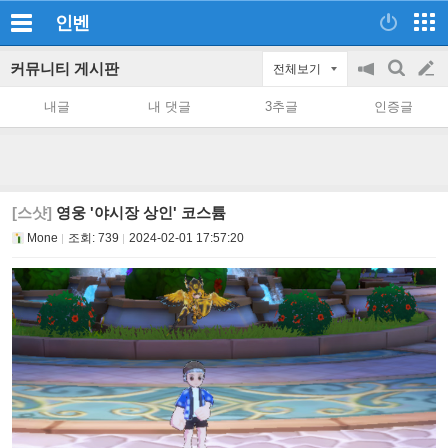
인벤
커뮤니티 게시판
전체보기
공
검
글
지
색
내글
내 댓글
3추글
인증글
on/off
쓰
기
[스샷]
영웅 '야시장 상인' 코스튬
Mone
조회:
739
2024-02-01 17:57:20