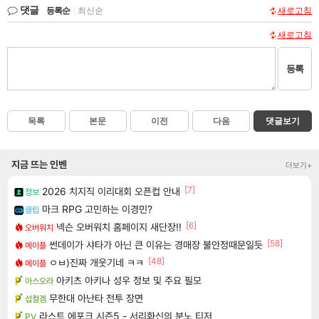
댓글
등록순
|
최신순
새로고침
새로고침
등록
목록
본문
이전
다음
댓글보기
지금 뜨는 인벤
더보기+
[7]
2026 치지직 이리대회 오픈컵 안내
정보
마크 RPG 고민하는 이경민?
클립
[6]
넥슨 오버워치 홈페이지 새단장!!
오버워치
[58]
썬데이가 샤타가 아닌 큰 이유는 경매장 불안정때문일듯
메이플
[48]
ㅇㅂ)진짜 개웃기네 ㅋㅋ
메이플
아키츠 아키나 성우 정보 및 주요 필모
아스오라
무한대 아난타 전투 장면
섭컬겜
라스트 에포크 시즌5 - 서리화신의 분노 티저
PV