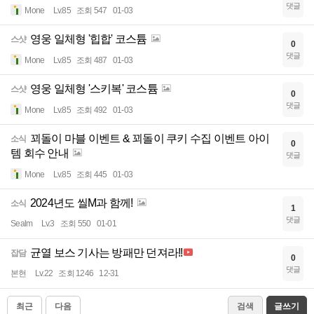
댓글
Mone
Lv.85
조회 547
01-03
영웅 일체형 '힙합' 코스튬
스샷
0
댓글
Mone
Lv.85
조회 487
01-03
영웅 일체형 '스키복' 코스튬
스샷
0
댓글
Mone
Lv.85
조회 492
01-03
꾀돌이 마블 이벤트 & 꾀돌이 쿠키 수집 이벤트 아이
소식
0
템 회수 안내
댓글
Mone
Lv.85
조회 445
01-03
2024년도 씰M과 함께!
소식
1
댓글
Sealm
Lv.3
조회 550
01-01
균열 보스 기사는 방패만 던져라!!
잡담
0
댓글
본현
Lv.22
조회 1246
12-31
최근
다음
검색
글쓰기