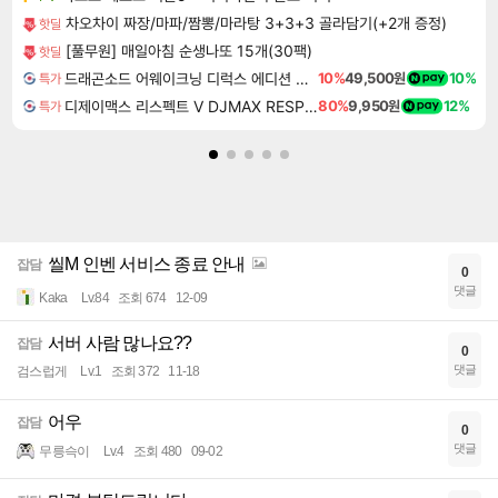
차오차이 짜장/마파/짬뽕/마라탕 3+3+3 골라담기(+2개 증정)
핫딜
[풀무원] 매일아침 순생나또 15개(30팩)
핫딜
드래곤소드 어웨이크닝 디럭스 에디션 DragonSword Awakening Deluxe Edition
10%
49,500원
10%
특가
디제이맥스 리스펙트 V DJMAX RESPECT V
80%
9,950원
12%
특가
씰M 인벤 서비스 종료 안내
잡담
0
댓글
Kaka
Lv.84
조회 674
12-09
서버 사람 많나요??
잡담
0
댓글
검스럽게
Lv.1
조회 372
11-18
어우
잡담
0
댓글
무릉슥이
Lv.4
조회 480
09-02