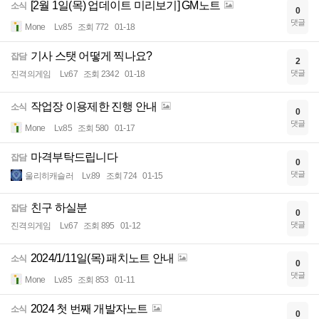
[2월 1일(목) 업데이트 미리보기] GM노트
소식
0
댓글
Mone
Lv.85
조회 772
01-18
기사 스탯 어떻게 찍나요?
잡담
2
댓글
진격의게임
Lv.67
조회 2342
01-18
작업장 이용제한 진행 안내
소식
0
댓글
Mone
Lv.85
조회 580
01-17
마격부탁드립니다
잡담
0
댓글
울리히캐슬러
Lv.89
조회 724
01-15
친구 하실분
잡담
0
댓글
진격의게임
Lv.67
조회 895
01-12
2024/1/11일(목) 패치노트 안내
소식
0
댓글
Mone
Lv.85
조회 853
01-11
2024 첫 번째 개발자노트
소식
0