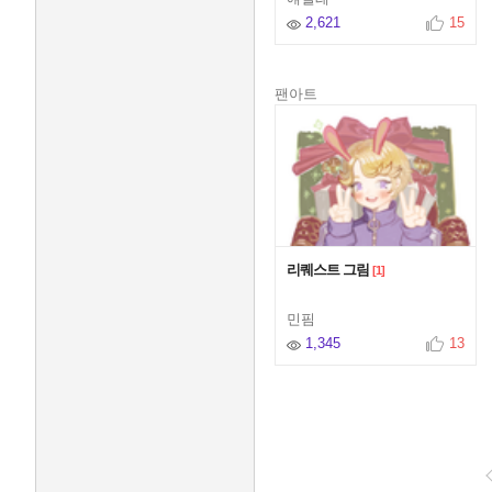
2,621
15
팬아트
리퀘스트 그림
[1]
민핌
1,345
13