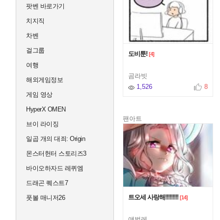
팟벤 바로가기
치지직
차벤
걸그룹
도비툰!
[4]
여행
곰라빗
해외게임정보
1,526
8
게임 영상
HyperX OMEN
팬아트
브이 라이징
일곱 개의 대죄: Origin
몬스터헌터 스토리즈3
바이오하자드 레퀴엠
드래곤 퀘스트7
트오세 사랑해!!!!!!!!!
풋볼 매니저26
[14]
얘벌레