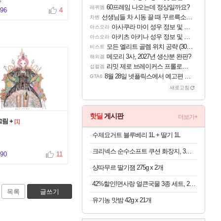
60프레임 나오는데 정상일까요?
레퀴엠
396
4
선생님들 차 시동 끌 때 꾸르륵소리나는데
차벤
아사쿠라 마이 성우 정보 및 주요 필모
아스오라
아키츠 아키나 성우 정보 및 주요 필모
아스오라
모든 엘리트 골렘 위치 공략 (30개) - 방랑 결투가
비스트
메모리 3사, 2027년 생산분 완판?
해외겜
리밋 제로 브레이커스 프롤로그 테스트 후기 영상 업로드
섭컬겜
8월 28일 넷플릭스에서 예고편 공개 예정
GTA6
새로고침
핫딜
게시판
더보기+
그림 +
[1]
수제요거트 블루베리 1L + 딸기 1L
크리넥스 순수소프트 쿠션 화장지, 3겹, 25m, 30롤, 2개
990
11
샹따무르 딸기잼 275g x 2개
42%할인!면사랑 얼큰국물 3종 세트, 2kg, 1개
목록
글쓰기
유기농 맛밤 42g x 21개