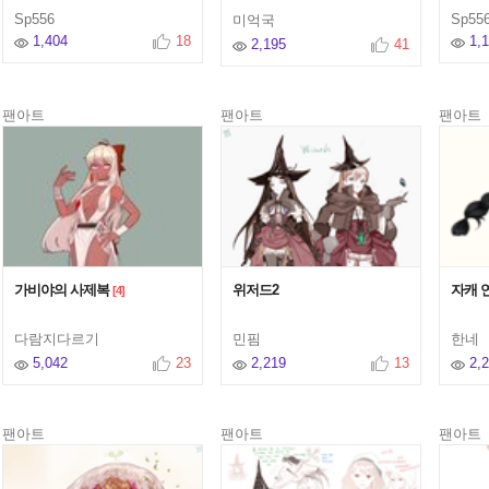
Sp556
Sp55
미억국
1,404
18
1,
2,195
41
팬아트
팬아트
팬아트
가비야의 사제복
위저드2
자캐 
[4]
다람지다르기
민핌
한네
5,042
23
2,219
13
2,
팬아트
팬아트
팬아트