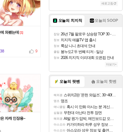
새로고침
오늘의 치지직
오늘의 SOOP
에 와봤는데
[1]
26년 7월 팔로우 상승량 TOP 30 - 월간 치지직
잡담
치지직 애플TV 앱 출시
정보
룩삼 니니 초대석 안내
정보
838
9
봉누도2 두 번째 티저 - 일상
클립
2026 치지직 이리대회 오픈컵 안내
정보
더보기+
오늘의 팟벤
오늘의 핫벤
스위치2판 ‘몬헌 와일즈’, 30~40fps 목표 추정
해외겜
명조
명조
혹시 이 만화 아시는 분 계신가요
애니클립
무한대 아난타 전투 장면
섭컬겜
은 자캐 인장용~
AI발 원가 압박, 메인보드값 오르나
해외겜
카가미하라 하루 성우 정보 및 주요 필모
아스오라
아스오라 성우 정보 및 출연작 모음
아스오라
랑