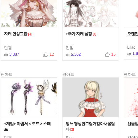
자캐 연성교환
+추가 자캐 설정
오랜만
[3]
[1]
Lilac
민핌
민핌
1,
3,387
12
5,362
15
팬아트
팬아트
팬아트
+재업+ 마법서 × 로드 × 스태
엥쓰 평생안그릴거같아서올림
선물받
프
다
[2]
민핌
한네
킹이