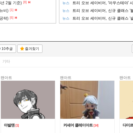
[8]
년 2월 기준)
H
트리 오브 세이비어, '아우스테야' 
뉴스
[1]
뉴비)
H
트리 오브 세이비어, 신규 클래스 '
뉴스
[6]
공략)
H
트리 오브 세이비어, 신규 클래스 '
뉴스
10추글
즐겨찾기
기타
팬아트
팬아트
팬아트
아발맨
커세어 클레이아트
다미
[1]
[14]