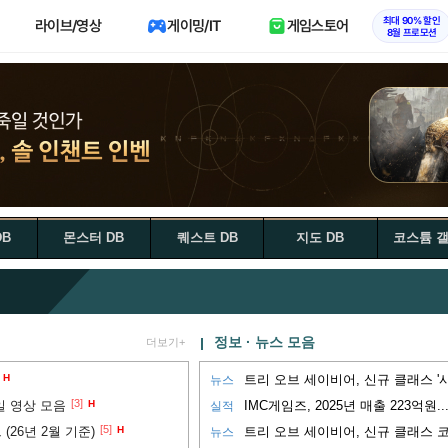
최대 90% 할인
라이브/영상
게이밍/IT
게임스토어
8월 프로모션
DB
몬스터 DB
퀘스트 DB
지도 DB
코스튬 
정보 · 뉴스 모음
더보기+
H
뉴스
[3]
일 영상 모음
H
실적
[5]
(26년 2월 기준)
H
트리 오브 세이비어, 신규 클래스 
뉴스