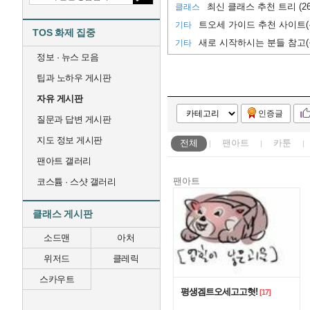
최신 클래스 추천 트리 (26
클래스
트오세 가이드 추천 사이트(
기타
TOS 화제 집중
새로 시작하시는 분들 참고(
기타
정보 · 뉴스 모음
팁과 노하우 게시판
자유 게시판
인증글
질문과 답변 게시판
지도 정보 게시판
전체
팬아트
카툰
팬아트 갤러리
팬아트
코스튬 · 스샷 갤러리
클래스 게시판
소드맨
아처
위저드
클레릭
스카우트
평생겜트오세고고혓!
[17]