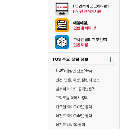
PC 견적이 궁금하다면?
IT인벤 견적게시판
매일매일,
인벤 출석체크!
주사위 굴리고 포인트!
인벤 마블
TOS 주요 꿀팁 정보
-
1~450 레벨업 정보(New)
던전, 업힐, 차붕, 챌린지 정보
벨코퍼 레이드 공략법은?
프락토늄 획득처 정리
캐주얼 까마귀(1인) 공략
레전드 까마귀(5인) 공략
레전드 나비목 공략