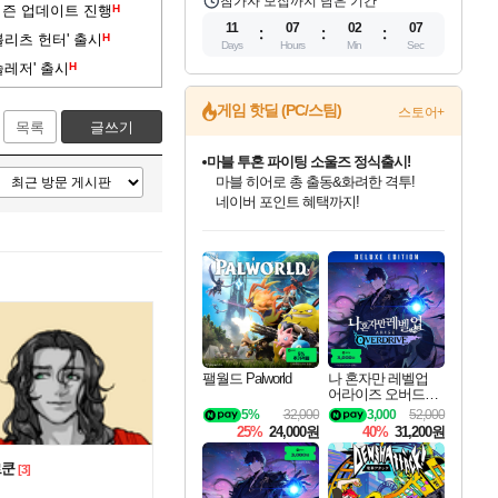
참가자 모집까지 남은 기간
시즌 업데이트 진행
H
11
07
02
06
블리츠 헌터' 출시
H
Days
Hours
Min
Sec
슬레저' 출시
H
게임 핫딜 (PC/스팀)
스토어+
목록
글쓰기
귀무자: 검의 길 예약 판매 중!
10% 할인과
이니&베니 혜택까지!
인벤게임즈 8월 특별 할인!
드래곤소드: 어웨이크닝 입점!
문명 7 특별 할인!
마블 투혼 파이팅 소울즈 정식출시!
비스트 오브 리인카네이션 정식 출시!
커세어 코브 출시 기념 할인!
더 렐릭 퍼스트 가디언 정식 출시
베데스다 40주년 기념 할인 중!
캡콤 프렌차이즈 할인 진행 중!
캡콤 일부 상품 상시 할인
스타워즈 은하계 레이서
로블록스 기프트 카드 공식 입점
인기 퍼블리셔 모음!
스팀으로 만나는 드래곤소드!
조선&고려 DLC 출시 예정
마블 히어로 총 출동&화려한 격투!
게임프릭 신작 IP
해적'섬'을 발전시키자!
설화x하드코어 액션!
베데스다의 명작들을
몬헌, 바하 등 인기 IP를
몬헌 와일즈 & 드래곤즈 도그마2
인벤게임즈에서 10% 추가 적립
Robux를 가장 안전하고
최대 90% 할인가를 만나보세요!
네이버혜택과 함께 만나보세요!
50%할인&추가 적립까지!
네이버 포인트 혜택까지!
네이버 혜택가와 함께 예약하세요!
할인&네이버혜택으로 만나보세요!
네이버페이 혜택과 만나보세요!
40주년 프로모션으로 만나보세요!
할인가에 만나보세요!
일부 에디션 상시 할인!
혜택으로 예약 판매 중
편안하게 충전하세요
팰월드 Palworld
나 혼자만 레벨업
어라이즈 오버드라
이브 디럭스 에디션
5%
32,000
3,000
52,000
Solo Leveling Arise
25%
24,000원
40%
31,200원
Overdrive Deluxe Edi
tion
르쿤
[3]