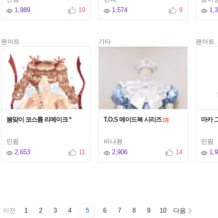
1,989
19
1,574
9
1,
팬아트
기타
팬아트
봄맞이 코스튬 리메이크 *
T.O.S 메이드복 시리즈
마카 
[3]
민핌
바냐뀽
민핌
2,653
11
2,906
14
1,
이전
1
2
3
4
5
6
7
8
9
10
다음