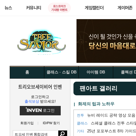
로스트아크
뉴스
커뮤니티
게임캘린더
게이머존
기대평 이벤트
홈
클래스 · 스킬 DB
아이템 DB
콜렉션 
트리오브세이비어 인벤
팬아트 갤러리
로그인하고
출석보상
받으세요!
화제의 팁과 노하우
로그인
뉴비 레이드 공략 영상 모음
전투
스페셜 클래스 전투 스타
회원가입
ID/PW 찾기
클래스
25년 포포부스트 8차 가이드 
기타