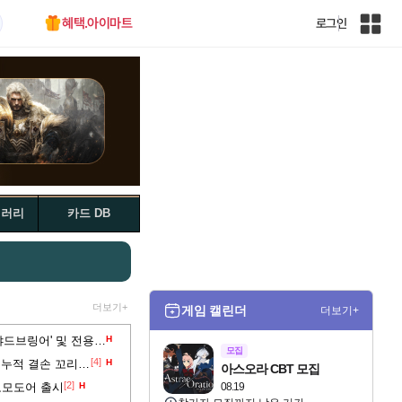
혜택.아이마트
로그인
인
벤
전
체
사
이
트
맵
갤러리
카드 DB
더보기+
게임 캘린더
더보기+
트리 오브 세이비어, 신규 클래스 '샤드브링어' 및 전용 무기 업데이트
H
모집
[4]
IMC게임즈, 2025년 매출 223억원...누적 결손 꼬리표 끊었다
H
아스오라 CBT 모집
[2]
코모도어 출시
H
08.19