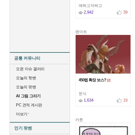
얘쩌고저쩌고
2,942
39
팬아트
공통 커뮤니티
오픈 이슈 갤러리
오늘의 핫벤
450렙 확장 보스?
[2]
오늘의 팟벤
문식
AI 그림 그리기
1,634
19
PC 견적 게시판
더보기
카툰
인기 팟벤