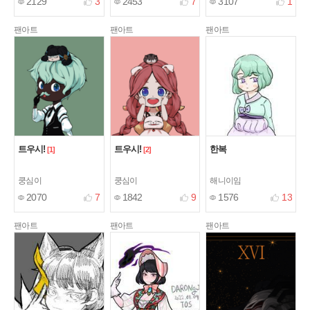
2129
3
2453
7
3107
1
팬아트
팬아트
팬아트
트우시!
트우시!
한복
[1]
[2]
쿵심이
쿵심이
해니이임
2070
7
1842
9
1576
13
팬아트
팬아트
팬아트