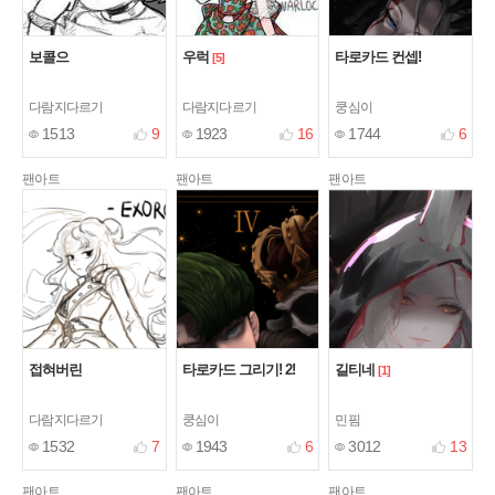
보콜으
우럭
타로카드 컨셉!
[5]
다람지다르기
다람지다르기
쿵심이
1513
9
1923
16
1744
6
팬아트
팬아트
팬아트
접혀버린
타로카드 그리기! 2!
길티네
[1]
다람지다르기
쿵심이
민핌
1532
7
1943
6
3012
13
팬아트
팬아트
팬아트