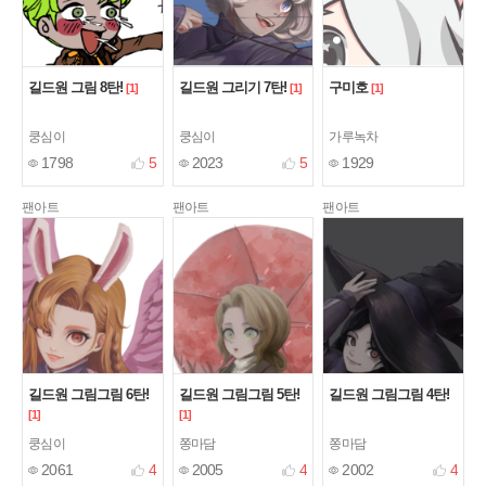
길드원 그림 8탄!
길드원 그리기 7탄!
구미호
[1]
[1]
[1]
쿵심이
쿵심이
가루녹차
1798
5
2023
5
1929
팬아트
팬아트
팬아트
길드원 그림그림 6탄!
길드원 그림그림 5탄!
길드원 그림그림 4탄!
[1]
[1]
쿵심이
쫑마담
쫑마담
2061
4
2005
4
2002
4