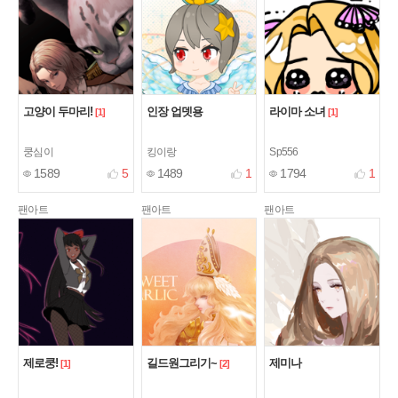
고양이 두마리!
인장 업뎃용
라이마 소녀
[1]
[1]
쿵심이
킹이랑
Sp556
1589
5
1489
1
1794
1
팬아트
팬아트
팬아트
제로쿵!
길드원그리기~
제미나
[1]
[2]