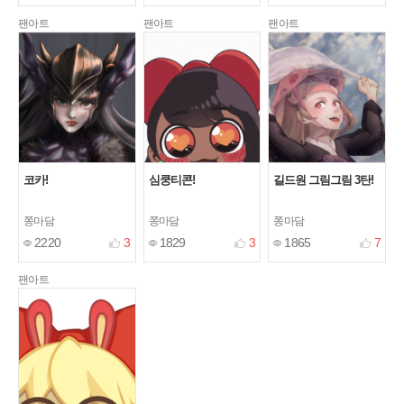
팬아트
팬아트
팬아트
코카!
심쿵티콘!
길드원 그림그림 3탄!
쫑마담
쫑마담
쫑마담
2220
3
1829
3
1865
7
팬아트