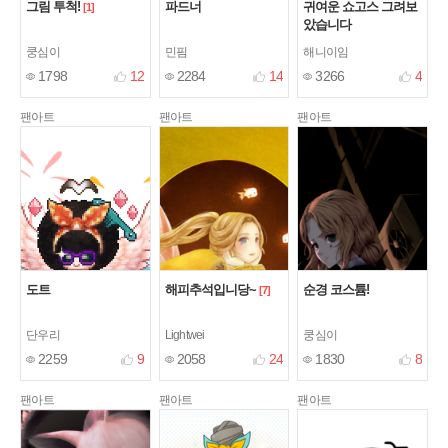
그림 투척!
파드너
귀여운 쇼고스 그려보
[1]
았습니다
쿵심이
민핌
해니이임
1798
12
2284
14
3266
4
팬아트
팬아트
팬아트
도트
해피추석입니당~
순경 코스튬!
[7]
단우리
Lightwei
쿵심이
2259
9
2058
24
1830
8
팬아트
팬아트
팬아트