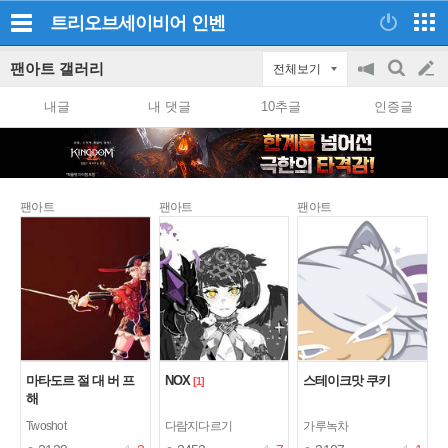
트리오브세이비어
인벤
팬아트 갤러리
전체보기
공
검
글
지
색
내글
내 댓글
10추글
인증글
on/off
쓰
기
팬아트
팬아트
팬아트
마타도르 절 대 버 프
NOX
스테이크맛 쿠키
[1]
해
Twoshot
다람지다르기
가루녹차