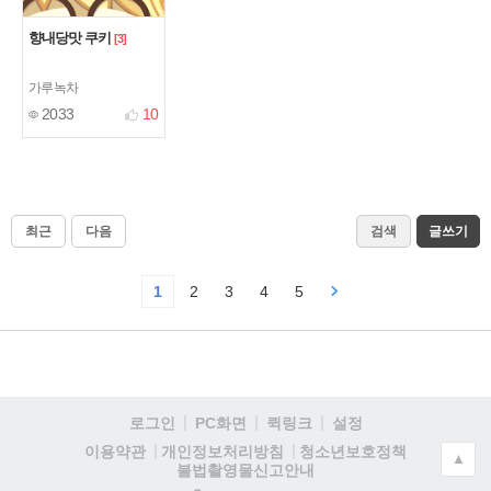
향내당맛 쿠키
[3]
가루녹차
2033
10
최근
다음
검색
글쓰기
1
2
3
4
5
로그인
PC화면
퀵링크
설정
청소년보호정책
이용약관
개인정보처리방침
▲
불법촬영물신고안내