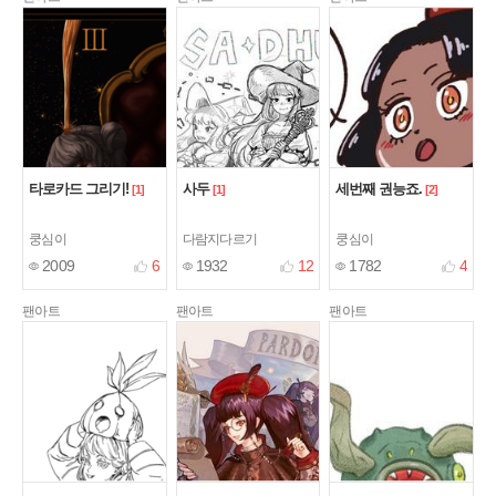
타로카드 그리기!
사두
세번째 권능죠.
[1]
[1]
[2]
쿵심이
다람지다르기
쿵심이
2009
6
1932
12
1782
4
팬아트
팬아트
팬아트