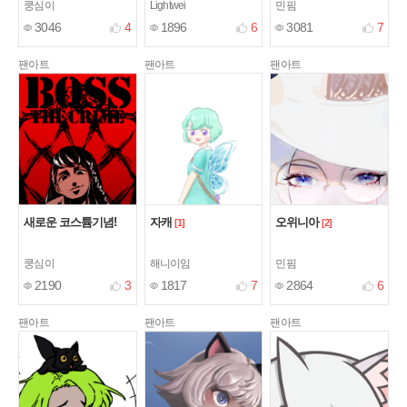
쿵심이
Lightwei
민핌
3046
4
1896
6
3081
7
팬아트
팬아트
팬아트
새로운 코스튬기념!
자캐
오위니아
[1]
[2]
쿵심이
해니이임
민핌
2190
3
1817
7
2864
6
팬아트
팬아트
팬아트