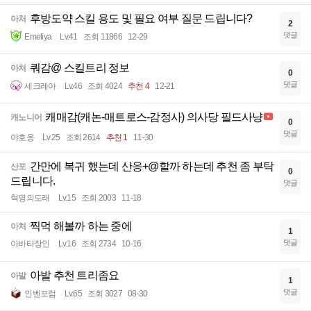
후방도약 스킬 용도 및 필요 여부 질문 드립니다?
아처
2
댓글
Emeliya
Lv.41
조회 11866
12-29
쿼감@ 스킬트리 정보
아처
0
댓글
세크레아
Lv.46
조회 4024
추천 4
12-21
캐매감(캐논-매트로스-감정사) 의사당 필드사냥
캐노니어
0
댓글
야호옹
Lv.25
조회 2614
추천 1
11-30
간만에 복귀 했는데 산응+@할까 하는데 추천 좀 부탁
산포
0
드립니다.
댓글
혁명의도래
Lv.15
조회 2003
11-18
찍먹 해볼까 하는 중에
아처
1
댓글
아바타장인
Lv.16
조회 2734
10-16
아발 추천 트리좀요
아발
1
댓글
인벤포럼
Lv.65
조회 3027
08-30