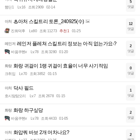
5
댓글
햄딘1
Lv.16
조회 2909
02-14
♨아처 스킬트리 토론_240925(수)
아처
12
댓글
진화덕후
Lv.80
조회 11273
추천 1
01-25
레인저 플레쳐 스킬트리 정보는 아직 없는가요-?
레인저
2
댓글
바움쿠헨v
Lv.78
조회 3280
01-20
화랑 귀걸이 1랭 귀걸이 효율이 너무 사기적임
화랑
0
댓글
크취입
Lv.70
조회 3852
01-15
닥사 필드
아처
1
댓글
호시탐탐오리
Lv.7
조회 2678
01-15
화랑 하구싶당
화랑
2
댓글
바움쿠헨v
Lv.78
조회 4433
01-05
화압쿼 바보 2개 머차나요?
아처
2
댓글