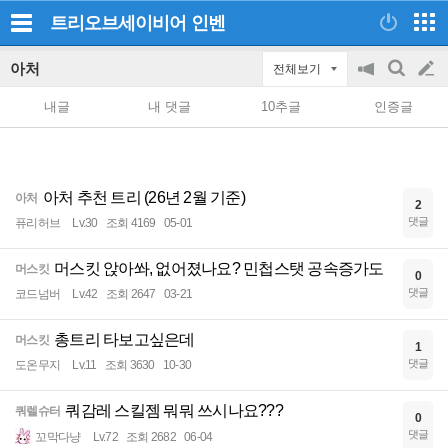
트리오브세이비어
인벤
아처
전체보기
공
검
글
지
색
내글
내 댓글
10추글
인증글
on/off
쓰
기
아처 추천 트리 (26년 2월 기준)
아처
2
댓글
퓨리허브
Lv.30
조회 4169
05-01
머스킷 앉아쏴, 없어졌나요? 민첩스탯 공속증가도
머스킷
0
댓글
코드넘버
Lv.42
조회 2647
03-21
총트리 타보고싶은데
머스킷
1
댓글
도온무지
Lv.11
조회 3630
10-30
쿼감레 스킬젬 뭐뭐 쓰시나요???
쿼렐슈터
0
댓글
꼬막다냥
Lv.72
조회 2682
06-04