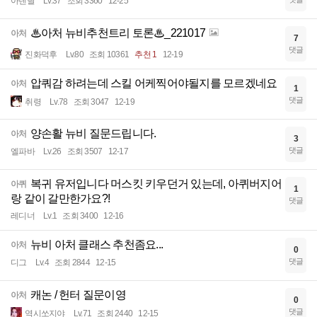
아렌달
Lv.37
조회 3360
12-25
♨아처 뉴비추천트리 토론♨_221017
아처
7
댓글
진화덕후
Lv.80
조회 10361
추천 1
12-19
압쿼감 하려는데 스킬 어케찍어야될지를 모르겠네요
아처
1
댓글
취령
Lv.78
조회 3047
12-19
양손활 뉴비 질문드립니다.
아처
3
댓글
엘파바
Lv.26
조회 3507
12-17
복귀 유저입니다 머스킷 키우던거 있는데, 아퀴버지어
아퀴
1
랑 같이 갈만한가요?!
댓글
레디너
Lv.1
조회 3400
12-16
뉴비 아처 클래스 추천좀요...
아처
0
댓글
디그
Lv.4
조회 2844
12-15
캐논 / 헌터 질문이영
아처
0
댓글
역시쏘지야
Lv.71
조회 2440
12-15