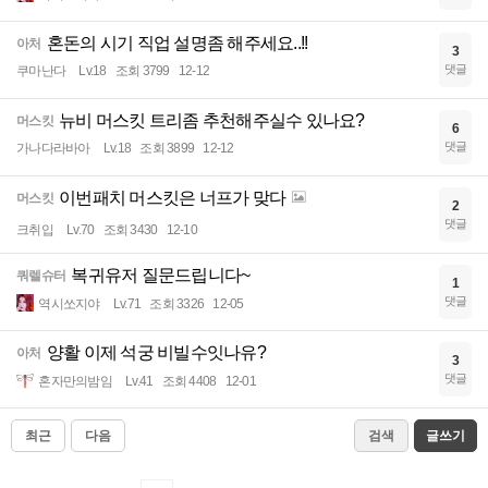
혼돈의 시기 직업 설명좀 해주세요..!!
아처
3
댓글
쿠마난다
Lv.18
조회 3799
12-12
뉴비 머스킷 트리좀 추천해주실수 있나요?
머스킷
6
댓글
가나다라바아
Lv.18
조회 3899
12-12
이번패치 머스킷은 너프가 맞다
머스킷
2
댓글
크취입
Lv.70
조회 3430
12-10
복귀유저 질문드립니다~
쿼렐슈터
1
댓글
역시쏘지야
Lv.71
조회 3326
12-05
양활 이제 석궁 비빌수잇나유?
아처
3
댓글
혼자만의밤임
Lv.41
조회 4408
12-01
최근
다음
검색
글쓰기