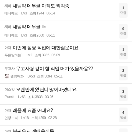
새넘약 데무쿨 아직도 찍먹중
새퍼
1
댓글
메니에르
Lv.3
조회 1944
08-14
새넘약 데무쿨
새퍼
0
댓글
메니에르
Lv.3
조회 2060
08-11
이번에 점핑 직업에 대한질문이요..
아처
1
댓글
푸른빛하늘1
Lv.2
조회 3985
06-09
무고사랑 같이 할 직업 머가 있을까용??
무고사
3
댓글
월영매화
Lv.53
조회 3094
05-11
오랜만에 왔던니 많이바꼈네요.
머스킷
3
댓글
Eworld
Lv.68
조회 3838
03-26
레플메 요즘 어때요?
아처
4
댓글
연장도리
Lv.18
조회 4290
02-28
복귀유저 캐매응질문
아처