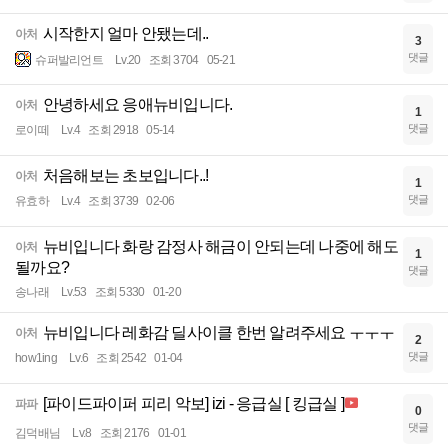
시작한지 얼마 안됐는데..
아처
3
댓글
슈퍼발리언트
Lv.20
조회 3704
05-21
안녕하세요 응애뉴비입니다.
아처
1
댓글
로이떼
Lv.4
조회 2918
05-14
처음해보는 초보입니다..!
아처
1
댓글
유효하
Lv.4
조회 3739
02-06
뉴비입니다 화랑 감정사 해금이 안되는데 나중에 해도
아처
1
될까요?
댓글
송나래
Lv.53
조회 5330
01-20
뉴비입니다 레화감 딜사이클 한번 알려주세요 ㅜㅜㅜ
아처
2
댓글
how1ing
Lv.6
조회 2542
01-04
[파이드파이퍼 피리 악보] izi - 응급실 [ 킹급실 ]
파파
0
댓글
김덕배님
Lv.8
조회 2176
01-01