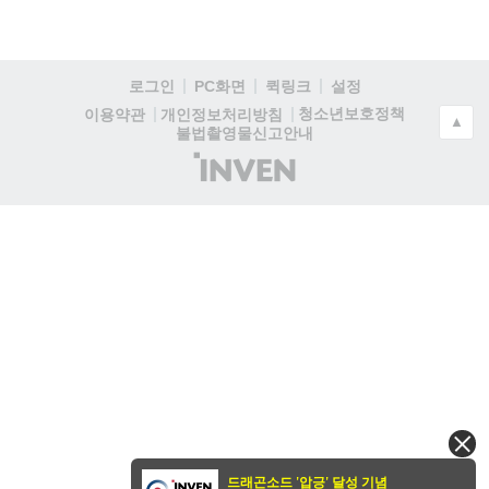
로그인
PC화면
퀵링크
설정
청소년보호정책
이용약관
개인정보처리방침
▲
불법촬영물신고안내
(주)
인
벤
드래곤소드 '압긍' 달성 기념