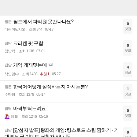
필드에서 파티원 못만나나요?
질문
0
댓글
메린이납시오
조회 744
07-17
크러켄 팟 구함
잡담
0
댓글
침낭킥
조회 1138
07-01
게임 개재밋는데
잡담
4
댓글
책안읽냐
조회 1493
추천 1
05-27
한국어어떻게 설정하는지 아시는분?
질문
1
댓글
수마담
조회 1378
05-17
마격부탁드려요
잡담
0
댓글
템빨
조회 1246
05-16
[당첨자 발표] 왕좌의 게임: 킹스로드 스팀 찜하기 · 기
잡담
0
대평 댓글 이벤트 당첨자 안내