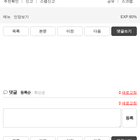
추천확인
신고
스팸신고
공유
스크랩
메뉴
인장보기
EXP 80%
목록
본문
이전
다음
댓글쓰기
댓글
등록순
|
최신순
새로고침
새로고침
등록