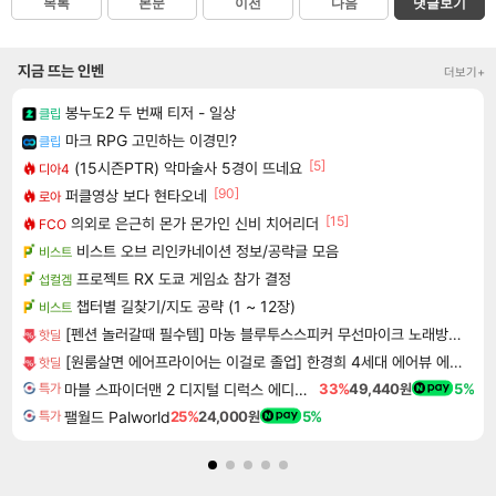
목록
본문
이전
다음
댓글보기
지금 뜨는 인벤
더보기+
봉누도2 두 번째 티저 - 일상
클립
마크 RPG 고민하는 이경민?
클립
[5]
(15시즌PTR) 악마술사 5경이 뜨네요
디아4
[90]
퍼클영상 보다 현타오네
로아
[15]
의외로 은근히 몬가 몬가인 신비 치어리더
FCO
비스트 오브 리인카네이션 정보/공략글 모음
비스트
프로젝트 RX 도쿄 게임쇼 참가 결정
섭컬겜
챕터별 길찾기/지도 공략 (1 ~ 12장)
비스트
[펜션 놀러갈때 필수템] 마농 블루투스스피커 무선마이크 노래방기계 1+1
핫딜
[원룸살면 에어프라이어는 이걸로 졸업] 한경희 4세대 에어뷰 에어프라이어 6L
핫딜
마블 스파이더맨 2 디지털 디럭스 에디션 Marvel's Spider-Man 2 Digital Deluxe Edition
33%
49,440원
5%
특가
팰월드 Palworld
25%
24,000원
5%
특가