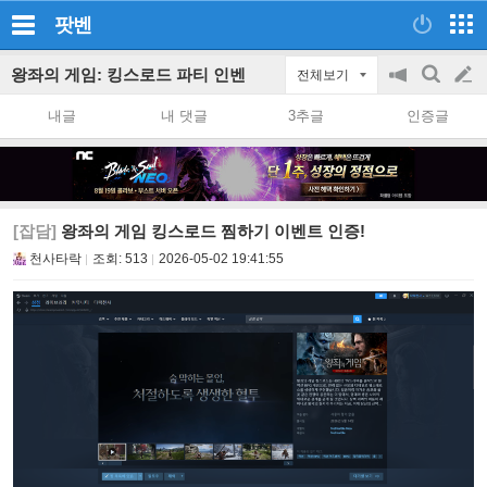
팟벤
왕좌의 게임: 킹스로드 파티 인벤
전체보기
공
검
글
지
색
내글
내 댓글
3추글
인증글
on/off
쓰
기
[잡담]
왕좌의 게임 킹스로드 찜하기 이벤트 인증!
천사타락
조회:
513
2026-05-02 19:41:55