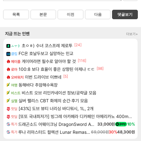
목록
본문
이전
다음
댓글보기
지금 뜨는 인벤
더보기+
[24]
초ㅇㅎ) 수녀 코스프레 제로투
ㅗㅜㅑ
FC온 호날두보고 실망하는 민교
클립
[116]
게이머라면 필수로 알아야 할 것
메이플
[98]
100:8 보다 효율이 좋은 상향된 아제나 ㄷㄷ
로아
[5]
이번 드라이브 이쁘네
오버워치
동해바다 추암해수욕장
여행
비스트 오브 리인카네이션 정보/공략글 모음
비스트
실버 팰리스 CBT 화제의 순간·후기 모음
실팰
[43%] 도브 뷰티 너리싱 바디워시, 1L, 2개
핫딜
[또또 국내최저가] 빙그레 아카페라 디카페인 아메리카노 400ml x 20개
핫딜
드래곤소드 어웨이크닝 DragonSword Awakening
33,000원
10%
특가
루나 리마스터드 컬렉션 Lunar Remastered Collection
69,000원
30%
48,300원
특가