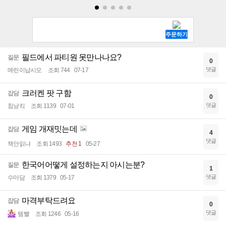
필드에서 파티원 못만나나요?
질문
0
댓글
메린이납시오
조회 744
07-17
크러켄 팟 구함
잡담
0
댓글
침낭킥
조회 1139
07-01
게임 개재밋는데
잡담
4
댓글
책안읽냐
조회 1493
추천 1
05-27
한국어어떻게 설정하는지 아시는분?
질문
1
댓글
수마담
조회 1379
05-17
마격부탁드려요
잡담
0
댓글
템빨
조회 1246
05-16