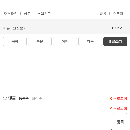
추천확인
신고
스팸신고
공유
스크랩
메뉴
인장보기
EXP 21%
목록
본문
이전
다음
댓글쓰기
댓글
등록순
|
최신순
새로고침
새로고침
등록