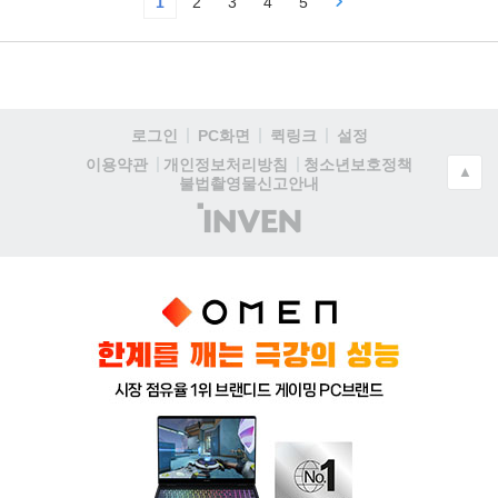
1
2
3
4
5
로그인
PC화면
퀵링크
설정
청소년보호정책
이용약관
개인정보처리방침
▲
불법촬영물신고안내
(주)
인
벤