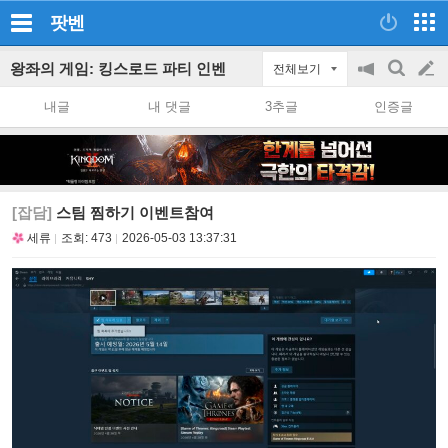
팟벤
왕좌의 게임: 킹스로드 파티 인벤
전체보기
공
검
글
지
색
내글
내 댓글
3추글
인증글
on/off
쓰
기
[잡담]
스팀 찜하기 이벤트참여
세류
조회:
473
2026-05-03 13:37:31