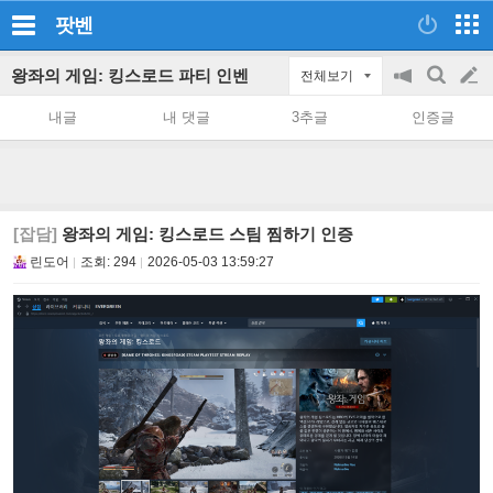
팟벤
왕좌의 게임: 킹스로드 파티 인벤
전체보기
공
검
글
지
색
내글
내 댓글
3추글
인증글
on/off
쓰
기
[잡담]
왕좌의 게임: 킹스로드 스팀 찜하기 인증
린도어
조회:
294
2026-05-03 13:59:27