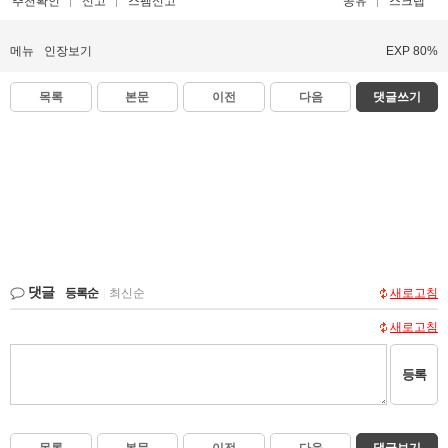
추천확인
신고
스팸신고
공유
스크랩
메뉴
인장보기
EXP 80%
목록
본문
이전
다음
댓글쓰기
댓글
등록순
|
최신순
새로고침
새로고침
등록