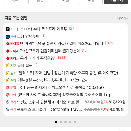
목록
본문
이전
다음
댓글보기
지금 뜨는 인벤
더보기+
[24]
초ㅇㅎ) 수녀 코스프레 제로투
ㅗㅜㅑ
[1]
그냥 안녕수야
클립
[205]
빵 가격이 24500원 이라길래 결제 취소하고 나왔다
메이플
[5]
Ptr신규무기 인검이라길래 뭔가했는데
디아4
[135]
우리 나라의 주적은??
메이플
[2]
뉴비 질문
명조
[일러스트] 자매 앨범 | 장난기 가득한 오후의 공원 (리메이크판)
명조
7월~8월 부산-단양-충주-울진 다녀왔어요~
여행
[국내 공동 최저가] 아이스오션 냉감 홑이불 100x150
핫딜
[근소한 차이로 국내최저가] 양주골호랑떡 문어발소떡 1kg
핫딜
닌텐도 스위치 2 본체 + 마리오 카트 월드 + 포켓몬 포코피아 번들
834,000원
2%
817,320원
특가
옥토패스 트래블러 II Octopath Traveler II
49,800원
70%
14,940원
특가