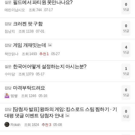
필드에서 파티원 못만나나요?
질문
0
댓글
메린이납시오
조회 744
07-17
크러켄 팟 구함
잡담
0
댓글
침낭킥
조회 1138
07-01
게임 개재밋는데
잡담
4
댓글
책안읽냐
조회 1493
추천 1
05-27
한국어어떻게 설정하는지 아시는분?
질문
1
댓글
수마담
조회 1379
05-17
마격부탁드려요
잡담
0
댓글
템빨
조회 1246
05-16
[당첨자 발표] 왕좌의 게임: 킹스로드 스팀 찜하기 · 기
잡담
0
대평 댓글 이벤트 당첨자 안내
댓글
Rokah
조회 1824
추천 3
05-08