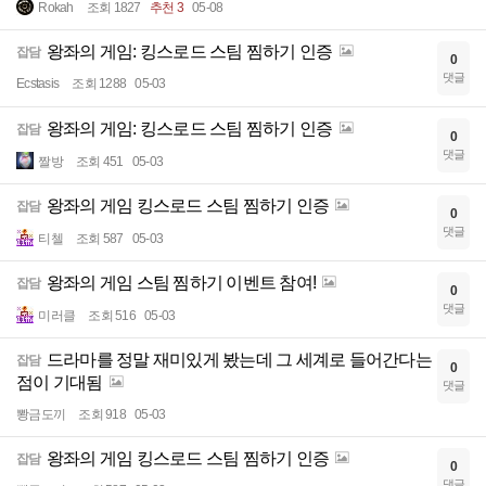
Rokah
조회 1827
추천 3
05-08
왕좌의 게임: 킹스로드 스팀 찜하기 인증
잡담
0
댓글
Ecstasis
조회 1288
05-03
왕좌의 게임: 킹스로드 스팀 찜하기 인증
잡담
0
댓글
짤방
조회 451
05-03
왕좌의 게임 킹스로드 스팀 찜하기 인증
잡담
0
댓글
티첼
조회 587
05-03
왕좌의 게임 스팀 찜하기 이벤트 참여!
잡담
0
댓글
미러클
조회 516
05-03
드라마를 정말 재미있게 봤는데 그 세계로 들어간다는
잡담
0
점이 기대됨
댓글
뽱금도끼
조회 918
05-03
왕좌의 게임 킹스로드 스팀 찜하기 인증
잡담
0
댓글