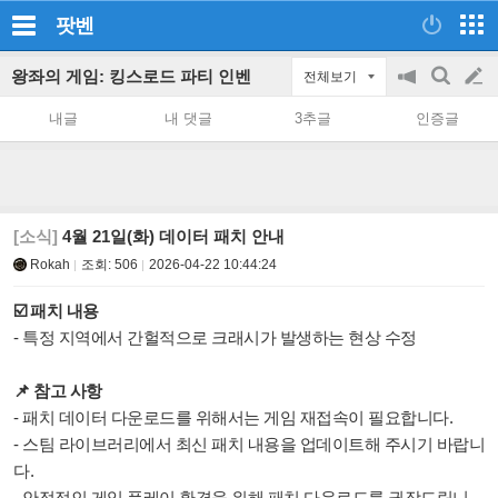
팟벤
왕좌의 게임: 킹스로드 파티 인벤
전체보기
공
검
글
지
색
내글
내 댓글
3추글
인증글
on/off
쓰
기
[소식]
4월 21일(화) 데이터 패치 안내
Rokah
조회:
506
2026-04-22 10:44:24
☑️ 패치 내용
- 특정 지역에서 간헐적으로 크래시가 발생하는 현상 수정
📌 참고 사항
- 패치 데이터 다운로드를 위해서는 게임 재접속이 필요합니다.
- 스팀 라이브러리에서 최신 패치 내용을 업데이트해 주시기 바랍니
다.
- 안정적인 게임 플레이 환경을 위해 패치 다운로드를 권장드립니