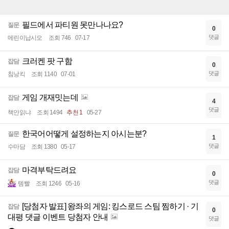
필드에서 파티원 못만나나요?
질문
0
댓글
메린이납시오
조회 746
07-17
크러켄 팟 구함
잡담
0
댓글
침낭킥
조회 1140
07-01
게임 개재밋는데
잡담
4
댓글
책안읽냐
조회 1494
추천 1
05-27
한국어어떻게 설정하는지 아시는분?
질문
1
댓글
수마담
조회 1380
05-17
마격부탁드려요
잡담
0
댓글
템빨
조회 1246
05-16
[당첨자 발표] 왕좌의 게임: 킹스로드 스팀 찜하기 · 기
잡담
0
대평 댓글 이벤트 당첨자 안내
댓글