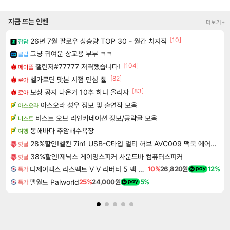
지금 뜨는 인벤
더보기+
[10]
26년 7월 팔로우 상승량 TOP 30 - 월간 치지직
잡담
그냥 귀여운 상교용 부부 ㅋㅋ
클립
[104]
챌린저#77777 저격했습니다!
메이플
[82]
벨가르딘 맛본 시점 민심 췤
로아
[83]
보상 공지 나온거 10추 하니 올리자
로아
아스오라 성우 정보 및 출연작 모음
아스오라
비스트 오브 리인카네이션 정보/공략글 모음
비스트
동해바다 추암해수욕장
여행
28%할인!벨킨 7in1 USB-C타입 멀티 허브 AVC009 맥북 에어 프로 M5 갤럭시북6 아이패드 윈도우 노트북 호환
핫딜
38%할인!제닉스 게이밍스피커 사운드바 컴퓨터스피커
핫딜
디제이맥스 리스펙트 V V 리버티 5 팩 DJMAX RESPECT V V Liberty 5 Pack DLC
10%
26,820원
12%
특가
팰월드 Palworld
25%
24,000원
5%
특가