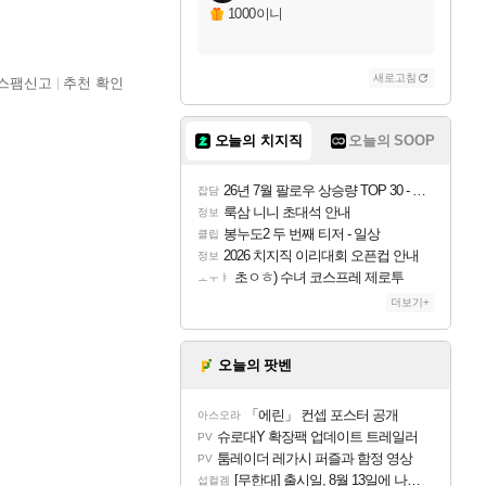
1000이니
새로고침
스팸신고
추천 확인
오늘의 치지직
오늘의 SOOP
26년 7월 팔로우 상승량 TOP 30 - 월간 치지직
잡담
룩삼 니니 초대석 안내
정보
봉누도2 두 번째 티저 - 일상
클립
2026 치지직 이리대회 오픈컵 안내
정보
초ㅇㅎ) 수녀 코스프레 제로투
ㅗㅜㅑ
더보기+
오늘의 팟벤
「에린」 컨셉 포스터 공개
아스오라
슈로대Y 확장팩 업데이트 트레일러
PV
툼레이더 레가시 퍼즐과 함정 영상
PV
[무한대] 출시일, 8월 13일에 나오나
섭컬겜