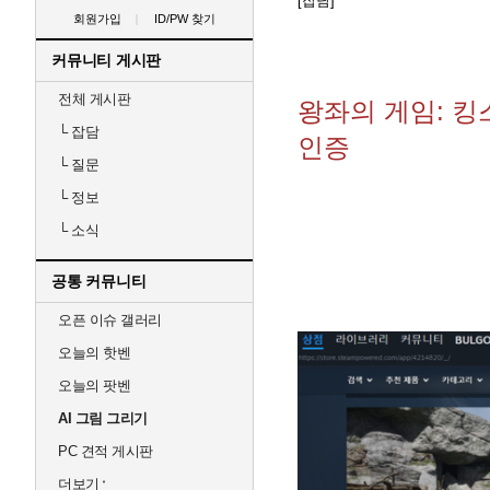
[잡담]
회원가입
ID/PW 찾기
커뮤니티 게시판
전체 게시판
왕좌의 게임: 
└
잡담
인증
└
질문
└
정보
└
소식
공통 커뮤니티
오픈 이슈 갤러리
오늘의 핫벤
오늘의 팟벤
AI 그림 그리기
PC 견적 게시판
더보기