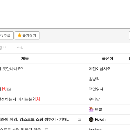
3추글
즐겨찾기
정보
소식
제목
글쓴이
 못만나나요?
메린이납시오
침낭킥
[4]
데
책안읽냐
[1]
설정하는지 아시는분?
수마담
템빨
게임: 킹스로드 스팀 찜하기 · 기대평 댓글 이벤트 당첨자 안내
Rokah
킹스로드 스팀 찜하기 인증
Ecstasis