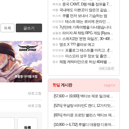
중국 CXMT, D램 매출 점유율 7%…글로벌 4위로 부상
해외겜
국내에도 이쁜곳이 많은것 같습니다
여행
쿠를 먼저 보내서 기습하는 법
비스트
테스트 때는 로비에 온라인 기능이 있는데
리밋제로
7년만에 가족여행을 다녀왔습니다.
여행
목록
글쓰기
라이자 AI 채팅 RPG 게임 [RyzaChat: AI] 공개
섭컬겜
스위치2판 ‘몬헌 와일즈’, 30~40fps 목표 추정
해외겜
명조 X ??? 콜라보 예고
명조
프롤로그 테스트를 마치고.. (feat. 리아)
리밋제로
아스오라 성우 정보 및 출연작 모음
아스오라
체험 캐릭터만으로 허상 40레벨 하이와티아 5분 컷!｜에이메스·린네·모니에 명함
명조
새로고침
핫딜
게시판
더보기+
새로고침
[57,600 -> 19,900] 액티브 제로 밀크쉐이크 250ml x 18개
[52%] 무설탕 비타민C 캔디, 12가지맛, 1kg, 1개
새로고침
[65%] 하이뮨 프로틴 밸런스 액티브 제로, 밀크쉐이크, 250ml, 18개
[10,800 -> 6,732] 루엘디 대용량 디퓨저 500ml
등록