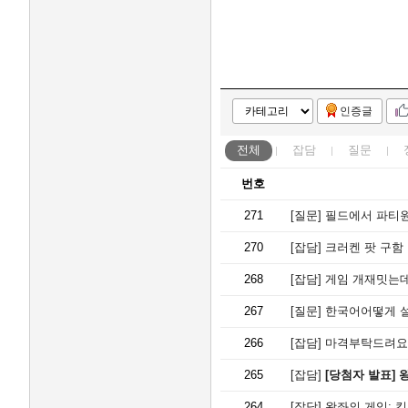
인증글
전체
잡담
질문
번호
271
[질문]
필드에서 파티원
270
[잡담]
크러켄 팟 구함
268
[잡담]
게임 개재밋는
267
[질문]
한국어어떻게 
266
[잡담]
마격부탁드려요
265
[잡담]
[당첨자 발표] 왕좌의 
264
[잡담]
왕좌의 게임: 