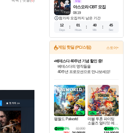
목록
|
댓글(
0
)
모집
아스오라 CBT 모집
08.19
참가자 모집까지 남은 기간
12
01
40
44
Days
Hours
Min
Sec
게임 핫딜 (PC/스팀)
스토어+
베데스다 40주년 기념 할인 중!
베데스다의 명작들을
40주년 프로모션으로 만나보세요!
인벤게임즈 8월 특별 할인!
드래곤소드: 어웨이크닝 입점!
문명 7 특별 할인!
귀무자: 검의 길 예약 판매 중!
비스트 오브 리인카네이션 정식 출시!
커세어 코브 출시 기념 할인!
더 렐릭 퍼스트 가디언 정식 출시
마블 투혼 파이팅 소울즈 예약 판매 중!
캡콤 프렌차이즈 할인 진행 중!
캡콤 일부 상품 상시 할인
스타워즈 은하계 레이서
로블록스 기프트 카드 공식 입점
인기 퍼블리셔 모음!
스팀으로 만나는 드래곤소드!
조선&고려 DLC 출시 예정
10% 할인과
게임프릭 신작 IP
해적'섬'을 발전시키자!
설화x하드코어 액션!
마블 히어로 총 출동&화려한 격투!
몬헌, 바하 등 인기 IP를
몬헌 와일즈 & 드래곤즈 도그마2
인벤게임즈에서 10% 추가 적립
Robux를 가장 안전하고
최대 90% 할인가를 만나보세요!
네이버혜택과 함께 만나보세요!
50%할인&추가 적립까지!
이니&베니 혜택까지!
네이버 혜택가와 함께 예약하세요!
할인&네이버혜택으로 만나보세요!
네이버페이 혜택과 만나보세요!
네이버 포인트 혜택까지!
할인가에 만나보세요!
일부 에디션 상시 할인!
혜택으로 예약 판매 중
편안하게 충전하세요
팰월드 Palworld
마블 투혼 파이팅
소울즈 얼티밋 에디
션 예약구매 MARV
5%
32,000
5%
EL Tokon Fighting S