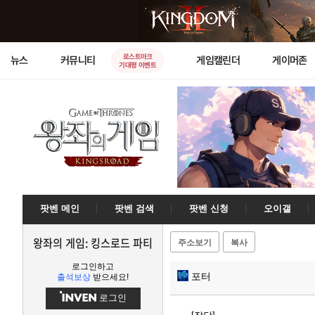
로스트아크
뉴스
커뮤니티
게임캘린더
게이머존
기대평 이벤트
팟벤 메인
팟벤 검색
팟벤 신청
오이갤
왕좌의 게임: 킹스로드 파티
주소보기
복사
로그인하고
포터
출석보상
받으세요!
로그인