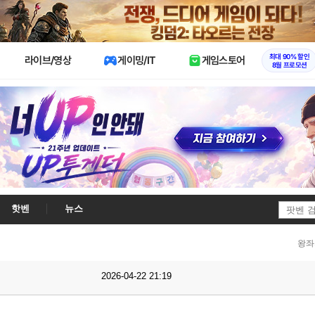
X
최대 90% 할인
라이브/영상
게이밍/IT
게임스토어
8월 프로모션
핫벤
뉴스
왕좌
2026-04-22 21:19