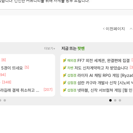
이전페이지
지금 뜨는
팟벤
더보기+
[6]
[1]
[6]
[
왔습니다.
FF7 외전 세계관, 완결편에 집결
Ssf 정의를 내려 버린 디시인
해외겜
디아4
[5]
[14]
[3
사 5경이 뜨네요
공개
저도 신차계약하고 차 받았습니다
야동 투척하고 간다
차벤
LoL
[94]
[
하는 법
라이자 AI 채팅 RPG 게임 [RyzaC
게이머라면 필수로 알아야 할 것
섭컬겜
메이플
[348]
션 정보/공략글 모음
아
100:8 보다 효율이 좋은 상향된 
섬란 카구라 개발사 신작 [시노비 넥서
섭컬겜
로아
[207]
[83]
라길래 결제 취소하고 나왔다
 (8/5)
넷마블, 신작 서브컬쳐 게임 [펄 인 블루
빵값 문의 후기
섭컬겜
메이플