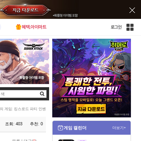
혜택.아이마트
로그인
인
벤
전
체
사
이
트
맵
검
색
의 게임: 킹스로드 파티 인벤
조회:
403
추천:
0
게임 캘린더
더보기+