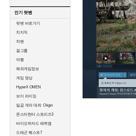
인기 팟벤
팟벤 바로가기
치지직
차벤
걸그룹
여행
해외게임정보
게임 영상
HyperX OMEN
브이 라이징
일곱 개의 대죄: Origin
몬스터헌터 스토리즈3
바이오하자드 레퀴엠
드래곤 퀘스트7