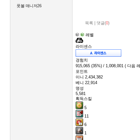
풋볼 매니저26
목록
|
댓글(
0
)
레벨
라이센스
경험치
915,065
(35%)
/ 1,008,001
( 다음 레
포인트
이니
2,434,382
베니
22,914
명성
5,581
획득스킬
5
11
6
1