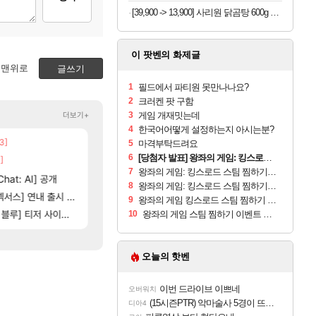
[39,900 -> 13,900] 사리원 닭곰탕 600g x 4팩
이 팟벤의 화제글
맨위로
글쓰기
1
필드에서 파티원 못만나나요?
2
크러켄 팟 구함
더보기+
3
게임 개재밋는데
4
한국어어떻게 설정하는지 아시는분?
3]
[137]
챕터별 길찾기/지도 공략 (1 ~ 12장)
우리 나라의 주적은??
비스트
메이플
5
마격부탁드려요
6
[당첨자 발표] 왕좌의 게임: 킹스로드 스팀 찜하기 · 기대평 댓글 이벤트 당첨자 안내
]
[35]
벨가 하드 찐 투력컷
4컷 만화 | 야간 보초는 너무 힘들어
아주프로
로아
7
왕좌의 게임: 킹스로드 스팀 찜하기 인증
116]
[1
hat: AI] 공개
벨가르딘 나이트메어 TOP 10 직업별 분포
스위치2판 ‘몬헌 와일즈’, 30~40fps 목표 
해외겜
로아
8
왕좌의 게임: 킹스로드 스팀 찜하기 인증
[102]
[98]
아제나 ㄷㄷ
스] 연내 출시 예정
챌린저#77777 저격했습니다!
테스트 때는 로비에 온라인 기능이 있는데
리밋제로
메이플
9
왕좌의 게임 킹스로드 스팀 찜하기 인증
[79]
] 티저 사이트 오픈
비스트 오브 리인카네이션 오픈 트레일러
벨가르딘 맛본 시점 민심 췤
PV
로아
10
왕좌의 게임 스팀 찜하기 이벤트 참여!
오늘의 핫벤
이번 드라이브 이쁘네
오버워치
(15시즌PTR) 악마술사 5경이 뜨네요
디아4