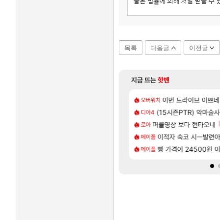
목록
다음글
이전글
지금 뜨는
핫벤
[137]
지도 공략 (1 ~ 12장)
주적은??
7년만에 가족여행을 다녀
이번 드라이브 이쁘네
여행
오버워치
[35]
투력컷
| 야간 보초는 너무 힘들어
(15시즌PTR) 악마술
「에린」 컨셉 포스터 
아스오라
디아4
[118]
메어 TOP 10 직업별 분포
헌 와일즈’, 30~40fps 목표 추정
퍼클영상 보다 현타오네
쿠를 먼저 보내서 기습
비스트
로아
[98]
77 저격했습니다!
 로비에 온라인 기능이 있는데
비스트 오브 리인카네이
이적자 숙코 시ㅡ발련
비스트
메이플
[79]
인카네이션 오픈 트레일러
 시점 민심 췤
빵 가격이 24500원 이
리싱크드 1.06 패치노트
리싱크드
메이플