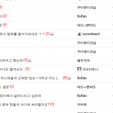
1]
우마뾰이전설
[2]
챠
Buffalo
[4]
문
태도나쁜태도
[1]
릿수 팀레를 들어가보네요 ㅋㅋ
Lemonbeach
우마뾰이전설
우마뾰이전설
[3]
안하려고 했는데
블쟈개색
[2]
하나만 할게요오..
모모타로니
[8]
스메들과 간략한 정보 + 5주년 카드 (장문)
Buffalo
[1]
스 질문
태도나쁜태도
 정리해서 알려드리고 싶은데
Buffalo
[3]
 중에 한돌석 어디에 써야할까요?
우하헤