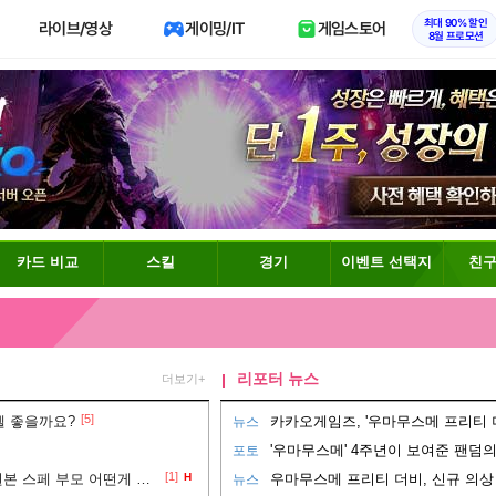
최대 90% 할인
라이브/영상
게이밍/IT
게임스토어
8월 프로모션
카드 비교
스킬
경기
이벤트 선택지
친구
리포터 뉴스
더보기+
[5]
젤 좋을까요?
카카오게임즈, '우마무스메 프리티 더
뉴스
'우마무스메' 4주년이 보여준 팬덤의 
포토
[1]
롱챔 추입 클브라 부모 vs 원본 스페 부모 어떤게 더 나은가요
H
우마무스메 프리티 더비, 신규 의상 
뉴스