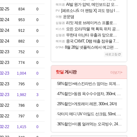
AI발 원가 압박, 메인보드값 오르나
해외겜
02-25
834
0
[페르소나5: 더 팬텀 X] 괴도 영상 l 타카마키 안·댄싱 스타
PV
운문댐
여행
02-24
953
0
리밋 제로 브레이커스 프롤로그 테스트 후기 영상 업로드
섭컬겜
모든 요리/작물 책 획득 위치 공략 (36개) - 미식가 도전과제
비스트
02-24
912
0
무한대 아난타 유출과 앞으로의 예상 (루머)
섭컬겜
02-24
중국 CXMT, D램 매출 점유율 7%…글로벌 4위로 부상
882
0
해외겜
8월 28일 넷플릭스에서 예고편 공개 예정
GTA6
02-23
752
0
새로고침
02-23
774
0
핫딜
게시판
더보기+
02-23
1,004
0
58%할인>배스킨라빈스 엄마는 외계인 초코볼, 32g, 6개입, 2개
02-23
795
0
47%할인>동원 옥수수수염차, 350ml, 24개
02-23
1,982
3
29%할인>게토레이 레몬, 300ml, 24개
02-22
786
0
닥터지 메디 UV 마일드 선크림, 50ml, 2개
02-22
797
0
36%할인>이롬 얼려먹는 오곡빙수, 24팩 + 통통단팥 4캔, 1세트
02-22
1,415
0