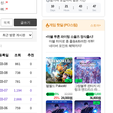
참가자 모집까지 남은 기간
신..
H
10
21
43
46
려..
H
Days
Hours
Min
Sec
목록
글쓰기
게임 핫딜 (PC/스팀)
스토어+
마블 투혼 파이팅 소울즈 정식출시!
마블 히어로 총 출동&화려한 격투!
타
네이버 포인트 혜택까지!
인벤게임즈 8월 특별 할인!
드래곤소드: 어웨이크닝 입점!
문명 7 특별 할인!
귀무자: 검의 길 예약 판매 중!
비스트 오브 리인카네이션 정식 출시!
커세어 코브 출시 기념 할인!
더 렐릭 퍼스트 가디언 정식 출시
베데스다 40주년 기념 할인 중!
캡콤 프렌차이즈 할인 진행 중!
캡콤 일부 상품 상시 할인
스타워즈 은하계 레이서
로블록스 기프트 카드 공식 입점
등록일
조회
추천
인기 퍼블리셔 모음!
스팀으로 만나는 드래곤소드!
조선&고려 DLC 출시 예정
10% 할인과
게임프릭 신작 IP
해적'섬'을 발전시키자!
설화x하드코어 액션!
베데스다의 명작들을
몬헌, 바하 등 인기 IP를
몬헌 와일즈 & 드래곤즈 도그마2
인벤게임즈에서 10% 추가 적립
Robux를 가장 안전하고
최대 90% 할인가를 만나보세요!
네이버혜택과 함께 만나보세요!
50%할인&추가 적립까지!
이니&베니 혜택까지!
네이버 혜택가와 함께 예약하세요!
할인&네이버혜택으로 만나보세요!
네이버페이 혜택과 만나보세요!
40주년 프로모션으로 만나보세요!
할인가에 만나보세요!
일부 에디션 상시 할인!
혜택으로 예약 판매 중
편안하게 충전하세요
03-08
861
0
03-08
738
0
03-07
781
0
팰월드 Palworld
그랑블루 판타지 리
링크 엔드리스 라그
03-07
1,194
0
나로크 업그레이드
5%
32,000
5,000
킷 Granblue Fantasy
25%
24,000원
36,800원
03-07
2,666
2
Relink Endless Ragn
arok Upgrade Kit DL
C
03-06
759
0