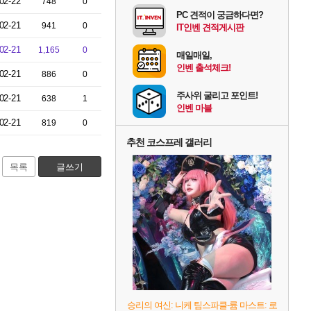
02-22
748
0
PC 견적이 궁금하다면?
02-21
941
0
IT인벤 견적게시판
02-21
1,165
0
매일매일,
인벤 출석체크!
02-21
886
0
주사위 굴리고 포인트!
02-21
638
1
인벤 마블
02-21
819
0
추천 코스프레 갤러리
목록
글쓰기
승리의 여신: 니케 팀스파클-륨 마스트: 로