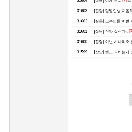
31604
[잡담]
이게 뭔...
31603
[잡담]
말딸인생 처음
31602
[질문]
고수님들 이번 
[3
31601
[잡담]
진짜 질린다..
31600
[잡담]
이번 시나리오
31599
[잡담]
랭크 찍히는게