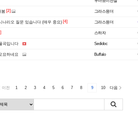
우마뾰이전설
[2]
해봄
그라스원더
[4]
시나리오 질문 있습니다 (매우 중요)
그라스원더
]
스하자
 풀곡입니다
Sedidoc
 오묘하네요
Buffalo
이전
1
2
3
4
5
6
7
8
9
10
다음