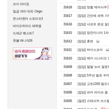
브이 라이징
[
31618
[잡담]
망할 에어샤쿠
일곱 개의 대죄: Origin
31617
[잡담]
간만에 새벽 가
몬스터헌터 스토리즈3
31616
[잡담]
서포트 편성 질
바이오하자드 레퀴엠
31615
[잡담]
잠깐이나마 1자
드래곤 퀘스트7
풋볼 매니저26
31612
[잡담]
훈련
31611
[잡담]
하이스코어
31610
[잡담]
메카 시나리오 
31609
[잡담]
말딸 뉴비 질문
31608
[잡담]
5주년 발표 우마무
31607
[잡담]
교토2200 말오
31606
[잡담]
파카 라이브 좀
31605
[질문]
스태샤커 쓰스틸
[1]