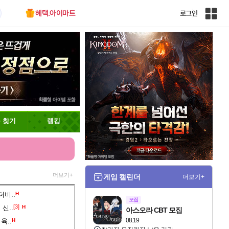
혜택.아이마트
로그인
인
벤
전
체
사
이
트
맵
 찾기
랭킹
더보기+
게임 캘린더
더보기+
비..
H
모집
[3]
신..
H
아스오라 CBT 모집
08.19
육..
H