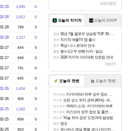
새로고침
02-28
1,045
0
02-28
1,012
0
오늘의 치지직
오늘의 SOOP
02-28
788
0
26년 7월 팔로우 상승량 TOP 30 - 월간 치지직
잡담
02-28
1,217
0
치지직 애플TV 앱 출시
정보
룩삼 니니 초대석 안내
정보
02-27
844
0
봉누도2 두 번째 티저 - 일상
클립
2026 치지직 이리대회 오픈컵 안내
02-27
정보
849
0
더보기+
02-27
791
0
02-27
845
0
오늘의 팟벤
오늘의 핫벤
02-26
1,416
0
카가미하라 하루 성우 정보 및 주요 필모
아스오라
02-26
908
0
모든 성소 위치 공략 (40개) - 귀환한 영혼 도전과제
비스트
캐릭터 소개 - 카가미하라 하루
아스오라
02-25
1,162
0
아스오라 성우 정보 및 출연작 모음
아스오라
'하늘 위의 공포' 도전과제 달성법
비스트
02-25
808
0
명조
명조
02-25
유니버스 채널 특별 코너 | 자신만의 스타일
853
0
명조