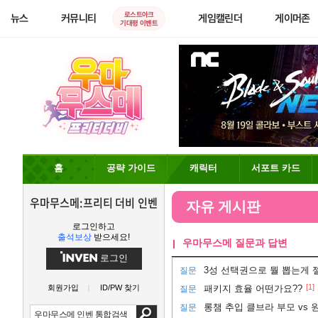
로스트아크
뉴스
커뮤니티
게임캘린더
게이머존
기대평 이벤트
홈
공략 가이드
캐릭터
서포트 카드
우마무스메:프리티 더비 인벤
자유 게시판
로그인하고
출석보상
받으세요!
우마무스메 질문과 답변
로그인
3성 선택권으로 뭘 뽑는게 
질문
[1]
회원가입
ID/PW 찾기
패키지 효율 어떤가요??
질문
질문