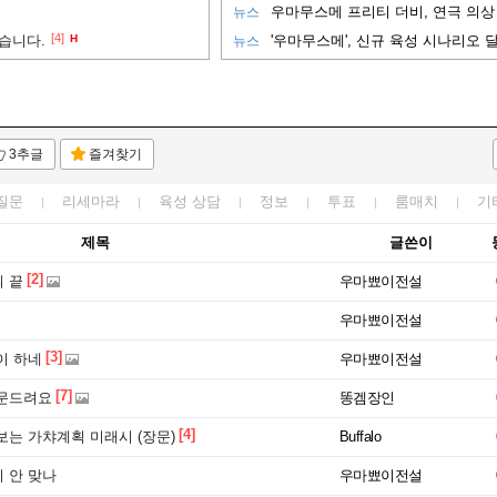
우마무스메 프리티 더비, 연극 의상 
뉴스
[4]
습니다.
H
'우마무스메', 신규 육성 시나리오 달
뉴스
3추글
즐겨찾기
질문
리세마라
육성 상담
정보
투표
룸매치
기
제목
글쓴이
[2]
 끝
우마뾰이전설
우마뾰이전설
[3]
이 하네
우마뾰이전설
[7]
문드려요
똥겜장인
[4]
는 가챠계획 미래시 (장문)
Buffalo
 안 맞나
우마뾰이전설