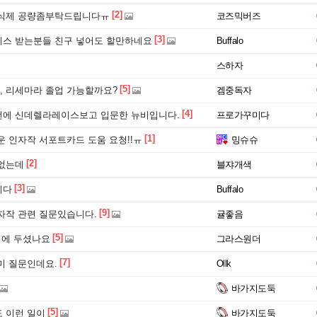
[2]
식제 공량좀부탁드립니다ㅠ
코즈믹버즈
[3]
스 받는분들 친구 넣어도 할만하네요
Buffalo
스하자
[5]
 리세마라 졸업 가능할까요?
겜중독자
[4]
에 신데렐라레이스보고 입문한 뉴비입니다.
프로가꾸미다
[1]
운 인자작 서포트카드 도움 요청!!ㅠ
밍슈슈
[2]
없는데
블쟈개색
[3]
니다
Buffalo
[9]
자작 관련 질문있습니다.
귤좋음
[5]
디에 두셨나요
그라스원더
[7]
미 질문인데요.
Ollk
바가지도둑
[5]
 이런 일이
바가지도둑