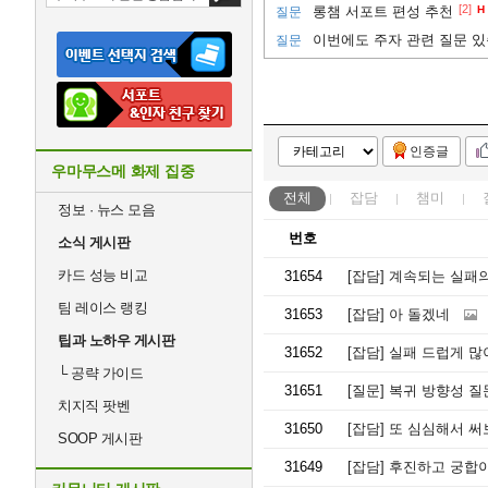
[2]
롱챔 서포트 편성 추천
H
질문
이번에도 주자 관련 질문 있
질문
인증글
우마무스메 화제 집중
전체
잡담
챔미
정보 · 뉴스 모음
번호
소식 게시판
카드 성능 비교
31654
[잡담]
계속되는 실패의
팀 레이스 랭킹
31653
[잡담]
아 돌겠네
팁과 노하우 게시판
31652
[잡담]
실패 드럽게 많
└
공략 가이드
31651
[질문]
복귀 방향성 질
치지직 팟벤
31650
[잡담]
또 심심해서 써보
SOOP 게시판
31649
[잡담]
후진하고 궁합이