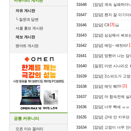
커뮤니티 게시판
31648
[잡담]
계속 실패하더니
자유 게시판
31647
[잡담]
왠지 잘 이기더
└
질문과 답변
[3]
31646
[잡담]
C9
서클 홍보 게시판
31643
[잡담]
심심해서 써보는
제보 게시판
[
31642
[잡담]
에잉~ 배릿따!
팬아트 게시판
31641
[잡담]
망했어 나는 답
31640
[질문]
이번 시나리오 
31639
[잡담]
3스피드가 고점
[1]
31638
[잡담]
에잇 퉤!!!!
31637
[잡담]
아 합숙전에 실
31636
[잡담]
너무 빡세 ㅠㅠ
31635
[잡담]
근데 안 키우던
공통 커뮤니티
31634
[잡담]
고점이 너무 안
오픈 이슈 갤러리