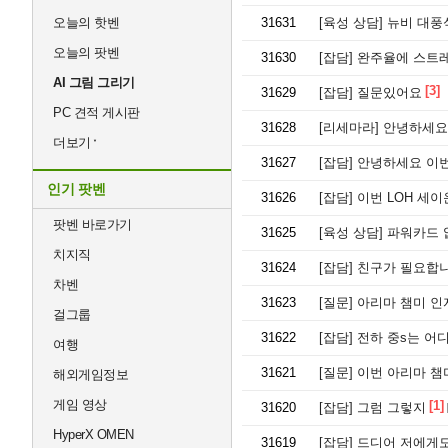
오늘의 핫벤
31631
[육성 상담]
뉴비 대풍
오늘의 팟벤
31630
[잡담]
완주율에 스트레
AI 그림 그리기
[3]
31629
[잡담]
질문있어요
PC 견적 게시판
31628
[리세마라]
안녕하세요,
더보기
31627
[잡담]
안녕하세요 이번
인기 팟벤
31626
[잡담]
이번 LOH 세이
팟벤 바로가기
31625
[육성 상담]
파워카드 
치지직
31624
[잡담]
친구가 필요합
차벤
31623
[질문]
아리마 챔미 인
걸그룹
31622
[잡담]
전하 중s는 어
여행
31621
[질문]
이번 아리마 챔
해외게임정보
게임 영상
[1]
31620
[잡담]
그럼 그렇지
HyperX OMEN
31619
[잡담]
드디어 저에게도