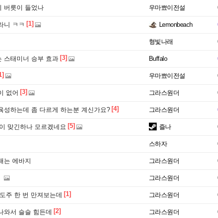
 버릇이 들었나
우마뾰이전설
[1]
라니 ㅋㅋ
Lemonbeach
형빛나래
[3]
 스태미너 승부 효과
Buffalo
1]
우마뾰이전설
[3]
이 없어
그라스원더
[4]
육성하는데 좀 다르게 하는분 계신가요?
그라스원더
[5]
이 맞긴하나 모르겠네요
즐나
스하자
패는 에바지
그라스원더
그라스원더
[1]
 도주 한 번 만져보는데
그라스원더
[2]
나와서 슬슬 힘든데
그라스원더