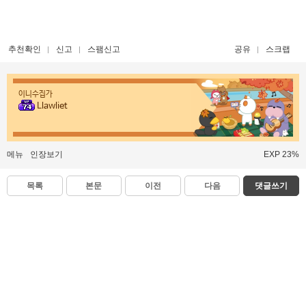
추천확인
신고
스팸신고
공유
스크랩
이니수집가
Llawliet
메뉴
인장보기
EXP 23%
목록
본문
이전
다음
댓글쓰기