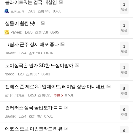
블라이트워는 결국 내실임
1
댓글
도퍼노바
Lv.63
조회 443
08-05
실물이 훨씬 낫네
1
댓글
Parkerz
Lv.70
조회 358
08-05
그림자 군주 상시 배포 좋다
1
댓글
Llawliet
Lv.74
조회 503
08-04
토이삼국은 뭔가 SD한 느낌이랄까
1
댓글
Noobb
Lv.3
조회 537
08-03
젠레스 존 제로 3.1 업데이트, 레미엘 장난 아니네요
8
댓글
로테이터커프
Lv.53
조회 895
추천 5
07-31
컨커러스 삼국 몰입도가 ㄷㄷ
0
댓글
Llawliet
Lv.74
조회 707
07-31
에코스 오브 아인크라드 리뷰
0