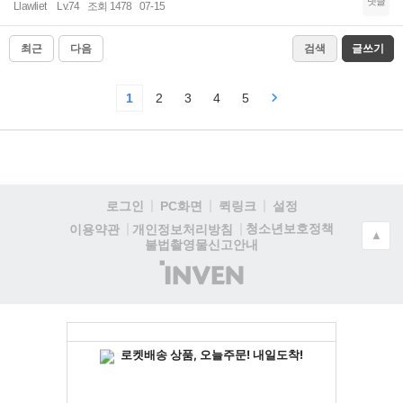
댓글
Llawliet
Lv.74
조회 1478
07-15
최근
다음
검색
글쓰기
1
2
3
4
5
로그인
PC화면
퀵링크
설정
청소년보호정책
이용약관
개인정보처리방침
▲
불법촬영물신고안내
(주)
인
벤