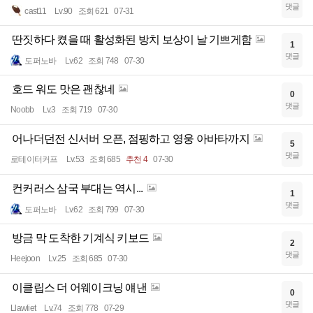
댓글
cast11
Lv.90
조회 621
07-31
딴짓하다 켰을 때 활성화된 방치 보상이 날 기쁘게함
1
댓글
도퍼노바
Lv.62
조회 748
07-30
호드 워도 맛은 괜찮네
0
댓글
Noobb
Lv.3
조회 719
07-30
어나더던전 신서버 오픈, 점핑하고 영웅 아바타까지
5
댓글
로테이터커프
Lv.53
조회 685
추천 4
07-30
컨커러스 삼국 부대는 역시...
1
댓글
도퍼노바
Lv.62
조회 799
07-30
방금 막 도착한 기계식 키보드
2
댓글
Heejoon
Lv.25
조회 685
07-30
이클립스 더 어웨이크닝 얘낸
0
댓글
Llawliet
Lv.74
조회 778
07-29