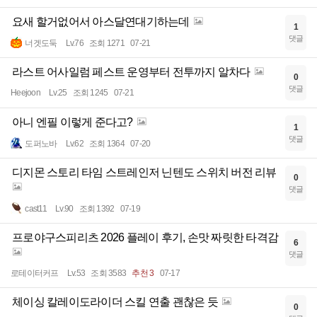
요새 할거없어서 아스달연대기하는데
1
댓글
너겟도둑
Lv.76
조회 1271
07-21
라스트 어사일럼 페스트 운영부터 전투까지 알차다
0
댓글
Heejoon
Lv.25
조회 1245
07-21
아니 엔필 이렇게 준다고?
1
댓글
도퍼노바
Lv.62
조회 1364
07-20
디지몬 스토리 타임 스트레인저 닌텐도 스위치 버전 리뷰
0
댓글
cast11
Lv.90
조회 1392
07-19
프로야구스피리츠 2026 플레이 후기, 손맛 짜릿한 타격감
6
댓글
로테이터커프
Lv.53
조회 3583
추천 3
07-17
체이싱 칼레이도라이더 스킬 연출 괜찮은 듯
0