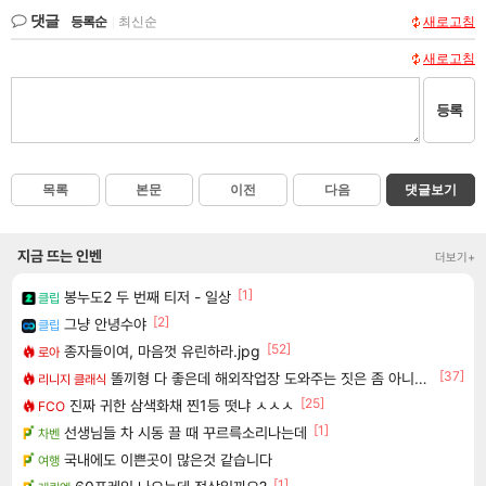
댓글
등록순
|
최신순
새로고침
새로고침
등록
목록
본문
이전
다음
댓글보기
지금 뜨는 인벤
더보기+
[1]
봉누도2 두 번째 티저 - 일상
클립
[2]
그냥 안녕수야
클립
[52]
종자들이여, 마음껏 유린하라.jpg
로아
[37]
똘끼형 다 좋은데 해외작업장 도와주는 짓은 좀 아니지않냐?
리니지 클래식
[25]
진짜 귀한 삼색화채 찐1등 떳냐 ㅅㅅㅅ
FCO
[1]
선생님들 차 시동 끌 때 꾸르륵소리나는데
차벤
국내에도 이쁜곳이 많은것 같습니다
여행
[1]