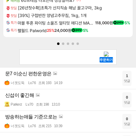
60프레임 나오는데 정상일까요?
레퀴엠
[26년첫수확]초특가 산지직송 해남 꿀고구마, 3kg
핫딜
[39%] 구첩반찬 양념고추무침, 1kg, 1개
핫딜
마블 투혼 파이팅 소울즈 얼티밋 에디션 MARVEL Tokon Fighting Souls Ultimate Edition
118,000원
5%
특가
팰월드 Palworld
25%
24,000원
5%
특가
문7 이순신 편한운영은
1
댓글
너겟도둑
Lv.76
조회 193
14:19
신섭이 좋긴해
0
댓글
Parkerz
Lv.70
조회 198
13:10
방송하는애들 기준으로는
0
댓글
너겟도둑
Lv.76
조회 215
10:39