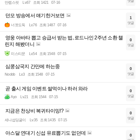
댓글
만렙스핏
Lv.67
조회 1421
07-16
던모 방송에서 얘기한거보면
1
댓글
너겟도둑
Lv.76
조회 1487
07-16
영웅 아바타 뽑고 승급서 받는 법, 로드나인 2주년 소환 챌
0
린지 해봤더니
댓글
미스티문
Lv.54
조회 1548
07-15
심쿵삼국지 간만에 하는중
0
댓글
Noobb
Lv.3
조회 1548
07-15
곧 출시 게임 이벤트 쌀먹이나 하러 와라
0
댓글
Ayo
Lv.21
조회 1544
07-15
지금은 천상비 복귀타이밍!?
0
댓글
세나섭딩굴이
Lv.35
조회 1435
07-15
아스달 연대기 신섭 유료뽑기도 없던데
0