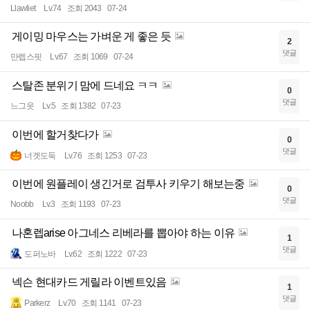
Llawliet
Lv.74
조회 2043
07-24
게이밍 마우스는 가벼운 게 좋은 듯
2
댓글
만렙스핏
Lv.67
조회 1069
07-24
스탈존 분위기 맘에 드네요 ㅋㅋ
0
댓글
느그읏
Lv.5
조회 1382
07-23
이번에 할거찾다가
0
댓글
너겟도둑
Lv.76
조회 1253
07-23
이번에 원플레이 생긴거로 검투사 키우기 해보는중
0
댓글
Noobb
Lv.3
조회 1193
07-23
나혼렙arise 아그네스 리베라를 뽑아야 하는 이유
1
댓글
도퍼노바
Lv.62
조회 1222
07-23
넥슨 현대카드 게릴라 이벤트있음
1
댓글
Parkerz
Lv.70
조회 1141
07-23