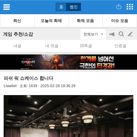
홈
웹진
최신
오늘의 화제
화제 모음
이슈 모음
게임 추천/소감
전체보기
공
검
글
지
색
내글
내 댓글
10추글
인증글
on/off
쓰
기
피쉬 워 쇼케이스 합니다
Llawliet
조회:
1639
2025-02-26 18:36:28