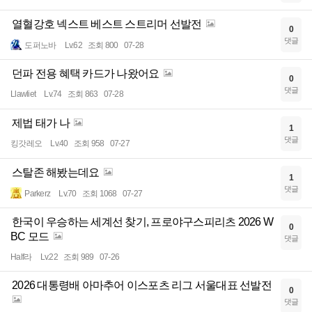
열혈강호 넥스트 베스트 스트리머 선발전
0
댓글
도퍼노바
Lv.62
조회 800
07-28
던파 전용 혜택 카드가 나왔어요
0
댓글
Llawliet
Lv.74
조회 863
07-28
제법 태가 나
1
댓글
킹갓레오
Lv.40
조회 958
07-27
스탈존 해봤는데요
1
댓글
Parkerz
Lv.70
조회 1068
07-27
한국이 우승하는 세계선 찾기, 프로야구스피리츠 2026 W
0
BC 모드
댓글
Half라
Lv.22
조회 989
07-26
2026 대통령배 아마추어 이스포츠 리그 서울대표 선발전
0
댓글