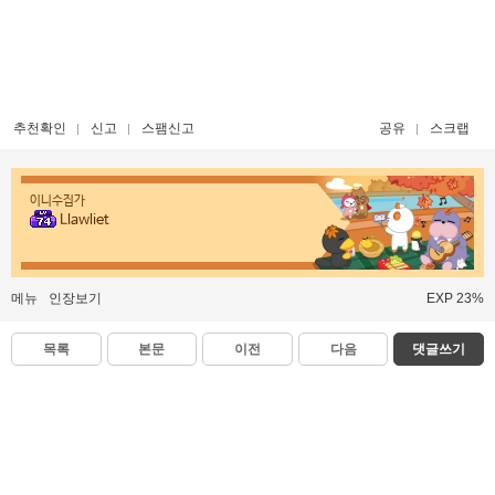
추천확인
신고
스팸신고
공유
스크랩
이니수집가
Llawliet
메뉴
인장보기
EXP 23%
목록
본문
이전
다음
댓글쓰기