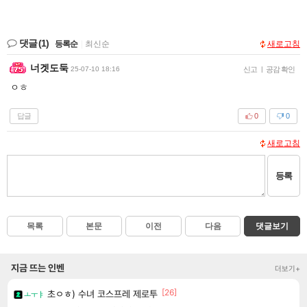
댓글
(1)
등록순
|
최신순
새로고침
너겟도둑
25-07-10 18:16
신고
|
공감 확인
ㅇㅎ
답글
0
0
새로고침
등록
목록
본문
이전
다음
댓글보기
지금 뜨는 인벤
더보기+
[26]
초ㅇㅎ) 수녀 코스프레 제로투
ㅗㅜㅑ