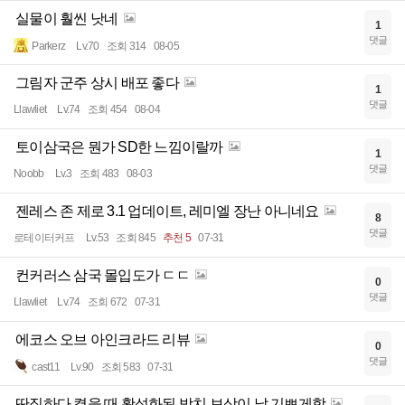
실물이 훨씬 낫네
1
댓글
Parkerz
Lv.70
조회 314
08-05
그림자 군주 상시 배포 좋다
1
댓글
Llawliet
Lv.74
조회 454
08-04
토이삼국은 뭔가 SD한 느낌이랄까
1
댓글
Noobb
Lv.3
조회 483
08-03
젠레스 존 제로 3.1 업데이트, 레미엘 장난 아니네요
8
댓글
로테이터커프
Lv.53
조회 845
추천 5
07-31
컨커러스 삼국 몰입도가 ㄷㄷ
0
댓글
Llawliet
Lv.74
조회 672
07-31
에코스 오브 아인크라드 리뷰
0
댓글
cast11
Lv.90
조회 583
07-31
딴짓하다 켰을 때 활성화된 방치 보상이 날 기쁘게함