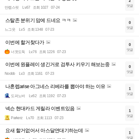
2
댓글
만렙스핏
Lv.67
조회 1027
07-24
스탈존 분위기 맘에 드네요 ㅋㅋ
0
댓글
느그읏
Lv.5
조회 1348
07-23
이번에 할거찾다가
0
댓글
너겟도둑
Lv.76
조회 1226
07-23
이번에 원플레이 생긴거로 검투사 키우기 해보는중
0
댓글
Noobb
Lv.3
조회 1161
07-23
나혼렙arise 아그네스 리베라를 뽑아야 하는 이유
1
댓글
도퍼노바
Lv.62
조회 1192
07-23
넥슨 현대카드 게릴라 이벤트있음
1
댓글
Parkerz
Lv.70
조회 1113
07-23
요새 할거없어서 아스달연대기하는데
1
댓글