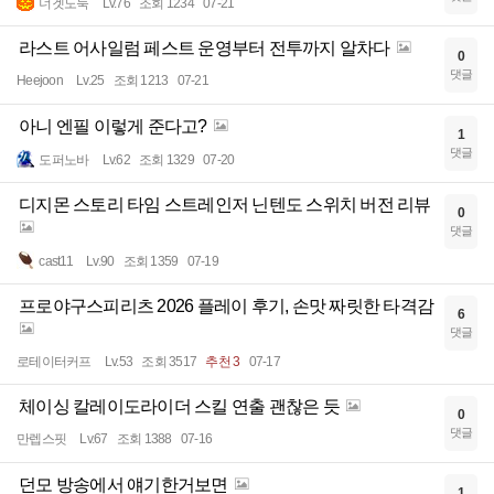
너겟도둑
Lv.76
조회 1234
07-21
라스트 어사일럼 페스트 운영부터 전투까지 알차다
0
댓글
Heejoon
Lv.25
조회 1213
07-21
아니 엔필 이렇게 준다고?
1
댓글
도퍼노바
Lv.62
조회 1329
07-20
디지몬 스토리 타임 스트레인저 닌텐도 스위치 버전 리뷰
0
댓글
cast11
Lv.90
조회 1359
07-19
프로야구스피리츠 2026 플레이 후기, 손맛 짜릿한 타격감
6
댓글
로테이터커프
Lv.53
조회 3517
추천 3
07-17
체이싱 칼레이도라이더 스킬 연출 괜찮은 듯
0
댓글
만렙스핏
Lv.67
조회 1388
07-16
던모 방송에서 얘기한거보면
1