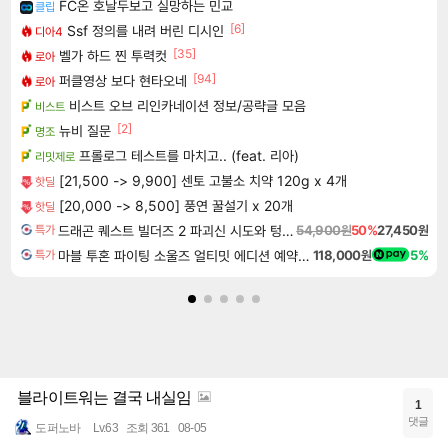
FC온 호날두보고 실망하는 민교
클립
[6]
Ssf 정의를 내려 버린 디시인
디아4
[35]
벨가 하드 찐 투력컷
로아
[94]
퍼클영상 보다 현타오네
로아
비스트 오브 리인카네이션 정보/공략글 모음
비스트
[2]
뉴비 질문
명조
프롤로그 테스트를 마치고.. (feat. 리아)
리밋제로
[21,500 -> 9,900] 센토 고불소 치약 120g x 4개
핫딜
[20,000 -> 8,500] 풍연 꿀설기 x 20개
핫딜
드래곤 퀘스트 빌더즈 2 파괴신 시도와 텅 빈 섬 Dragon Quest Builders 2
54,900원
50%
27,450원
특가
마블 투혼 파이팅 소울즈 얼티밋 에디션 예약구매 MARVEL Tokon Fighting Souls Ultimate Edition Pre-Purchase
118,000원
5%
특가
블라이트워는 결국 내실임
1
댓글
도퍼노바
Lv.63
조회 361
08-05