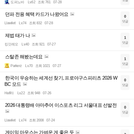
도퍼노바
Lv.62
조회 761
07-28
던파 전용 혜택 카드가 나왔어요
0
댓글
Llawliet
Lv.74
조회 832
07-28
제법 태가 나
1
댓글
킹갓레오
Lv.40
조회 921
07-27
스탈존 해봤는데요
1
댓글
Parkerz
Lv.70
조회 1021
07-27
한국이 우승하는 세계선 찾기, 프로야구스피리츠 2026 W
0
BC 모드
댓글
Half라
Lv.22
조회 948
07-26
2026 대통령배 아마추어 이스포츠 리그 서울대표 선발전
0
댓글
Llawliet
Lv.74
조회 2008
07-24
게이밍 마우스는 가벼운 게 좋은 듯