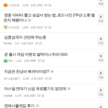
댓글
너겟도둑
Lv.76
조회 1450
07-16
영웅 아바타 뽑고 승급서 받는 법, 로드나인 2주년 소환 챌
0
린지 해봤더니
댓글
미스티문
Lv.54
조회 1518
07-15
심쿵삼국지 간만에 하는중
0
댓글
Noobb
Lv.3
조회 1522
07-15
곧 출시 게임 이벤트 쌀먹이나 하러 와라
0
댓글
Ayo
Lv.21
조회 1508
07-15
지금은 천상비 복귀타이밍!?
0
댓글
세나섭딩굴이
Lv.35
조회 1402
07-15
아스달 연대기 신섭 유료뽑기도 없던데
0
댓글
Llawliet
Lv.74
조회 1450
07-15
연애시뮬게임 후기
0