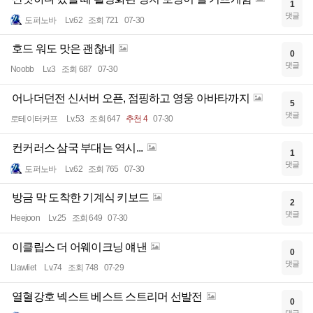
1
댓글
도퍼노바
Lv.62
조회 721
07-30
호드 워도 맛은 괜찮네
0
댓글
Noobb
Lv.3
조회 687
07-30
어나더던전 신서버 오픈, 점핑하고 영웅 아바타까지
5
댓글
로테이터커프
Lv.53
조회 647
추천 4
07-30
컨커러스 삼국 부대는 역시...
1
댓글
도퍼노바
Lv.62
조회 765
07-30
방금 막 도착한 기계식 키보드
2
댓글
Heejoon
Lv.25
조회 649
07-30
이클립스 더 어웨이크닝 얘낸
0
댓글
Llawliet
Lv.74
조회 748
07-29
열혈강호 넥스트 베스트 스트리머 선발전
0
댓글