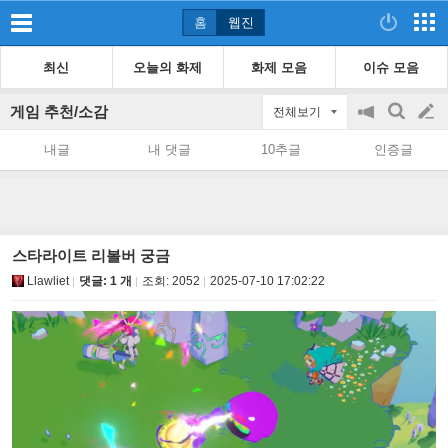
홈
웹진
최신
오늘의 화제
화제 모음
이슈 모음
게임 추천/소감
전체보기
공
검
글
지
색
내글
내 댓글
10추글
인증글
on/off
쓰
기
스타라이트 리볼버 궁금
Llawliet
댓글: 1 개
조회:
2052
2025-07-10 17:02:22