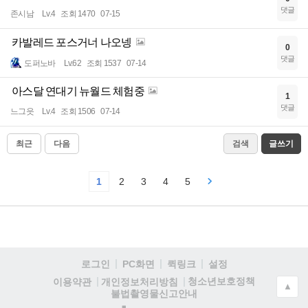
댓글
존시남
Lv.4
조회 1470
07-15
카발레드 포스거너 나오넹
0
댓글
도퍼노바
Lv.62
조회 1537
07-14
아스달 연대기 뉴월드 체험중
1
댓글
느그읏
Lv.4
조회 1506
07-14
최근
다음
검색
글쓰기
1
2
3
4
5
로그인
PC화면
퀵링크
설정
청소년보호정책
이용약관
개인정보처리방침
▲
불법촬영물신고안내