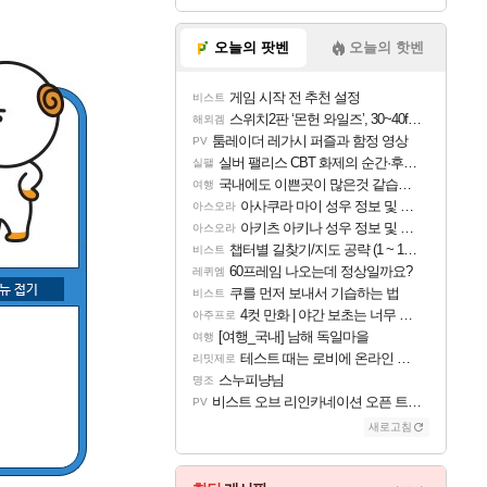
오늘의 팟벤
오늘의 핫벤
게임 시작 전 추천 설정
비스트
스위치2판 ‘몬헌 와일즈’, 30~40fps 목표 추정
해외겜
툼레이더 레가시 퍼즐과 함정 영상
PV
실버 팰리스 CBT 화제의 순간·후기 모음
실팰
국내에도 이쁜곳이 많은것 같습니다
여행
아사쿠라 마이 성우 정보 및 주요 필모
아스오라
아키츠 아키나 성우 정보 및 주요 필모
아스오라
챕터별 길찾기/지도 공략 (1 ~ 12장)
비스트
60프레임 나오는데 정상일까요?
레퀴엠
쿠를 먼저 보내서 기습하는 법
비스트
4컷 만화 | 야간 보초는 너무 힘들어
아주프로
[여행_국내] 남해 독일마을
여행
테스트 때는 로비에 온라인 기능이 있는데
리밋제로
스누피냥님
명조
비스트 오브 리인카네이션 오픈 트레일러
PV
새로고침