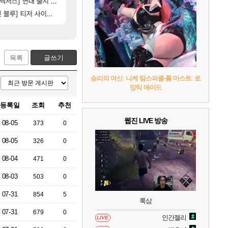
서스] 연내 출시 예정
타투녀 가능 불가능?
테스트 때는 로비에 온라인 기능이 있는데
리밋제로
FCO
7
리듬 천국 미라클 스타즈
2
[202]
루] 티저 사이트 오픈
비스트 오브 리인카네이션 오픈 트레일러
신호등 2인 40%글 존나 긁히네 씨발
PV
메이플
8
헤일로: 캠페인 이볼브드
2
목록
글쓰기
9
캡틴 츠바사 2 월드 파이터즈
승리의 여신: 니케 팀스파클-륨 마스트: 로
망틱 메이드
10
레고 배트맨: 레거시 오브 더 다크 나이트
등록일
조회
추천
웹진 LIVE 방송
08-05
373
0
08-05
326
0
08-04
471
0
08-03
503
0
07-31
854
5
룩삼
07-31
679
0
인간젤리
LIVE