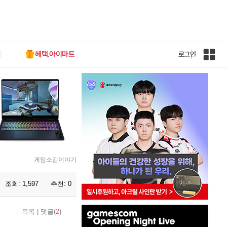
혜택.아이마트
로그인
인
벤
전
체
사
이
트
맵
게임소감이야기
조회:
1,597
추천:
0
인
목록
|
댓글(
2
)
벤
배