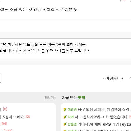
성도 조금 있는 것 같네 전체적으로 예쁜 듯
이전페이지
지금 뜨는
팟벤
더보기+
[6]
[1]
녀왔습니다.
네
FF7 외전 세계관, 완결편에 집결
빵 가격이 24500원 이라길래 결제 
해외겜
메이플
[5]
[
사 5경이 뜨네요
공개
저도 신차계약하고 차 받았습니다
100:8 보다 효율이 좋은 상향된 
차벤
로아
[94]
[83]
하는 법
라이자 AI 채팅 RPG 게임 [RyzaC
빵값 문의 후기
섭컬겜
메이플
[348]
[137]