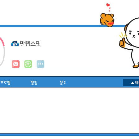
만렙스핏
프로필
랭킹
칭호