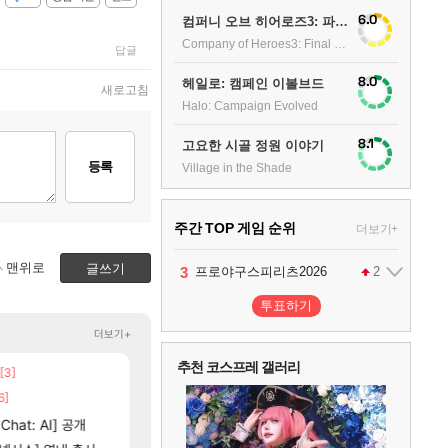
6.0
컴퍼니 오브 히어로즈3: 파이널 스탠드
Company of Heroes3: Final stand
답글
8.0
헤일로: 캠페인 이볼브드
새로고침
Halo: Campaign Evolved
8.1
고요한 시골 정원 이야기
등록
Village in the Shade
주간 TOP 게임 순위
더보기+
맨위로
글쓰기
1
2
3
4
팰월드
프로야구스피리츠2026
드래곤소드 : 어웨이크닝
어쌔신 크리드: 블랙 플래그 리싱크드
1
2
2
투표하기
5
블라인드 삼국
1
더보기+
추천 코스프레 갤러리
[3]
[208]
[98]
취소하고 나왔다
챕터별 길찾기/지도 공략 (1 ~ 12장)
챌린저#77777 저격했습니다!
비스트
메이플
6
그랑블루 판타지 리링크 - 엔드리스 라그나로크
1
6]
[102]
[
아제나 ㄷㄷ
벨가르딘 나이트메어 TOP 10 직업별 분포
4컷 만화 | 야간 보초는 너무 힘들어
아주프로
로아
[79]
hat: AI] 공개
벨가르딘 맛본 시점 민심 췤
스위치2판 ‘몬헌 와일즈’, 30~40fps 목표
해외겜
로아
[12]