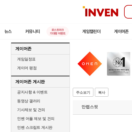
인
벤
로스트아크
뉴스
커뮤니티
게임캘린더
게이머존
기대평 이벤트
게이머존
게임일정표
게이머 평점
게이머존 게시판
공지사항 & 이벤트
주소보기
복사
동영상 갤러리
만렙스핏
기사제보 및 건의
인벤 어플 제보 및 건의
인벤 스크립트 게시판