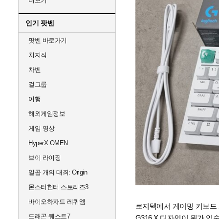
더보기
인기 팟벤
팟벤 바로가기
치지직
차벤
걸그룹
여행
해외게임정보
게임 영상
HyperX OMEN
브이 라이징
일곱 개의 대죄: Origin
몬스터헌터 스토리즈3
바이오하자드 레퀴엠
로지텍에서 게이밍 키보드
드래곤 퀘스트7
G316 X 디자인이 뭔가 