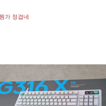
X 뭔가 정겹네