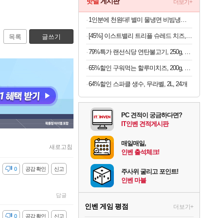
핫딜
게시판
더보기+
1인분에 천원대! 별미 물냉면 비빔냉면 10인세트 (메밀/칡/도토리)
[45%] 이스트밸리 트리플 슈레드 치즈, 1kg, 1개
목록
글쓰기
79%특가 랜선식당 연탄불고기, 250g, 4개
65%할인 구워먹는 할루미치즈, 200g, 3개
64%할인 스파클 생수, 무라벨, 2L, 24개
PC 견적이 궁금하다면?
IT인벤 견적게시판
매일매일,
새로고침
인벤 출석체크!
감
0
공감 확인
신고
주사위 굴리고 포인트!
인벤 마블
답글
인벤 게임 평점
더보기+
감
0
공감 확인
신고