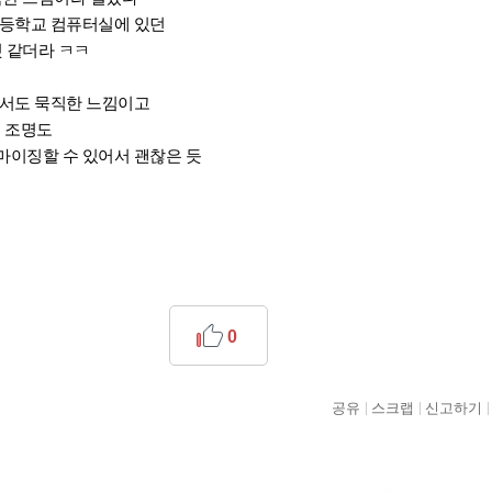
초등학교 컴퓨터실에 있던
것 같더라 ㅋㅋ
면서도 묵직한 느낌이고
별 조명도
이징할 수 있어서 괜찮은 듯
0
공유
스크랩
신고하기