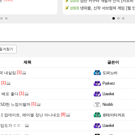
션 정보/공략글 모음
아
섬란 카구라 개발사 신작 [시노비 넥
우리 나라의 주적은??
섭컬겜
메이플
]
[36]
트 (8/5)
벨가 하드 찐 투력컷
넷마블, 신작 서브컬쳐 게임 [펄 인 블
섭컬겜
로아
즐겨찾기
제목
글쓴이
[1]
국 내실임
도퍼노바
[1]
네
Parkerz
[1]
 배포 좋다
Llawliet
[1]
 SD한 느낌이랄까
Noobb
[8]
3.1 업데이트, 레미엘 장난 아니네요
로테이터커프
몰입도가 ㄷㄷ
Llawliet