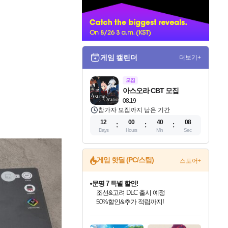
너
게임 캘린더
더보기+
모집
아스오라 CBT 모집
08.19
참가자 모집까지 남은 기간
12
00
40
07
Days
Hours
Min
Sec
게임 핫딜 (PC/스팀)
스토어+
문명 7 특별 할인!
조선&고려 DLC 출시 예정
50%할인&추가 적립까지!
인벤게임즈 8월 특별 할인!
드래곤소드: 어웨이크닝 입점!
귀무자: 검의 길 예약 판매 중!
비스트 오브 리인카네이션 정식 출시!
커세어 코브 출시 기념 할인!
더 렐릭 퍼스트 가디언 정식 출시
베데스다 40주년 기념 할인 중!
마블 투혼 파이팅 소울즈 예약 판매 중!
캡콤 프렌차이즈 할인 진행 중!
캡콤 일부 상품 상시 할인
스타워즈 은하계 레이서
로블록스 기프트 카드 공식 입점
인기 퍼블리셔 모음!
스팀으로 만나는 드래곤소드!
10% 할인과
게임프릭 신작 IP
해적'섬'을 발전시키자!
설화x하드코어 액션!
베데스다의 명작들을
마블 히어로 총 출동&화려한 격투!
몬헌, 바하 등 인기 IP를
몬헌 와일즈 & 드래곤즈 도그마2
인벤게임즈에서 10% 추가 적립
Robux를 가장 안전하고