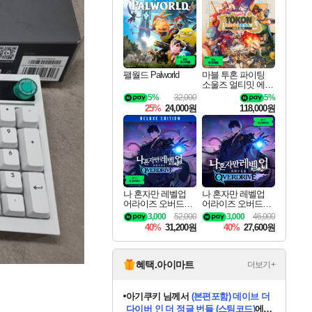
최대 90% 할인가를 만나보세요!
네이버혜택과 함께 만나보세요!
이니&베니 혜택까지!
네이버 혜택가와 함께 예약하세요!
할인&네이버혜택으로 만나보세요!
네이버페이 혜택과 만나보세요!
40주년 프로모션으로 만나보세요!
네이버 포인트 혜택까지!
할인가에 만나보세요!
일부 에디션 상시 할인!
혜택으로 예약 판매 중
편안하게 충전하세요
팰월드 Palworld
마블 투혼 파이팅
소울즈 얼티밋 에디
션 예약구매 MARV
5%
32,000
5%
EL Tokon Fighting S
25%
24,000원
118,000원
ouls Ultimate Edition
Pre-Purchase
나 혼자만 레벨업
나 혼자만 레벨업
어라이즈 오버드라
어라이즈 오버드라
이브 디럭스 에디션
이브 Solo Leveling A
3,000
52,000
3,000
46,000
Solo Leveling Arise
rise
40%
31,200원
40%
27,600원
Overdrive Deluxe Edi
tion
혜택.아이마트
더보기+
아기쿠키
님께서
(본편포함) 데이브 더
다이버 인 더 정글 번들 (스팀코드)
에
eksxo
님께서
디스코 엘리시움 최종판
당첨되셨습니다.
(스팀코드)
에 당첨되셨습니다.