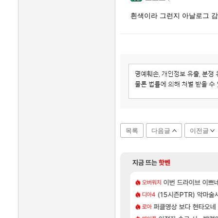
흰색이라 그런지 아날로그 감
목록
다음글
이전글
지금 뜨는
핫벤
[98]
/지도 공략 (1 ~ 12장)
777 저격했습니다!
7년만에 가족여행을 다
이번 드라이브 이쁘
여행
오버워치
[118]
트메어 TOP 10 직업별 분포
| 야간 보초는 너무 힘들어
(15시즌PTR) 악마술
「에린」 컨셉 포스터 
아스오라
디아4
[79]
 시점 민심 췤
몬헌 와일즈’, 30~40fps 목표 추정
퍼클영상 보다 현타오네
쿠를 먼저 보내서 기습
비스트
로아
[12]