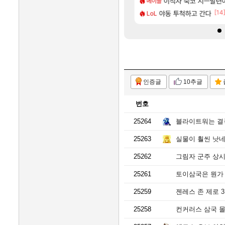
 불가능?
는 로비에 온라인 기능이 있는데
비스트 오브 리인카네이
이적자 숙코 시ㅡ발련
비스트
메이플
[202]
[14
리인카네이션 오픈 트레일러
 40%글 존나 긁히네 씨발
야동 투척하고 간다
리싱크드 1.06 패치노
리싱크드
LoL
인증글
10추글
번호
25264
블라이트워는 결
25263
실물이 훨씬 낫
25262
그림자 군주 상시
25261
토이삼국은 뭔가
25259
젠레스 존 제로 
25258
컨커러스 삼국 