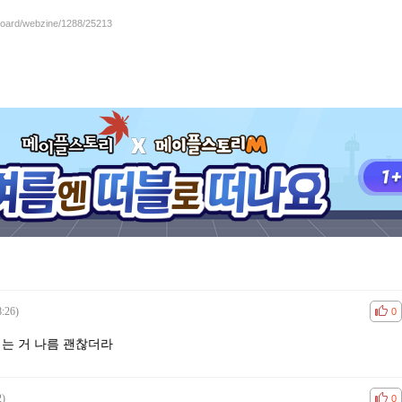
/board/webzine/1288/25213
8:26)
공감
비공
0
지는 거 나름 괜찮더라
2)
공감
비공
0