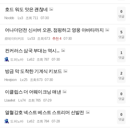
호드 워도 맛은 괜찮네
0
댓글
Noobb
Lv.3
조회 711
07-30
어나더던전 신서버 오픈, 점핑하고 영웅 아바타까지
5
댓글
로테이터커프
Lv.53
조회 673
추천 4
07-30
컨커러스 삼국 부대는 역시...
1
댓글
도퍼노바
Lv.62
조회 787
07-30
방금 막 도착한 기계식 키보드
2
댓글
Heejoon
Lv.25
조회 673
07-30
이클립스 더 어웨이크닝 얘낸
0
댓글
Llawliet
Lv.74
조회 765
07-29
열혈강호 넥스트 베스트 스트리머 선발전
0
댓글
도퍼노바
Lv.62
조회 784
07-28