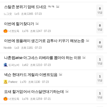
스탈존 분위기 맘에 드네요 ㅋㅋ
0
댓글
느그읏
Lv.5
조회 1365
07-23
이번에 할거찾다가
0
댓글
너겟도둑
Lv.76
조회 1247
07-23
이번에 원플레이 생긴거로 검투사 키우기 해보는중
0
댓글
Noobb
Lv.3
조회 1181
07-23
나혼렙arise 아그네스 리베라를 뽑아야 하는 이유
1
댓글
도퍼노바
Lv.62
조회 1210
07-23
넥슨 현대카드 게릴라 이벤트있음
1
댓글
Parkerz
Lv.70
조회 1130
07-23
요새 할거없어서 아스달연대기하는데
1
댓글
너겟도둑
Lv.76
조회 1259
07-21