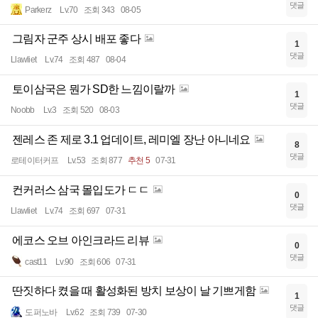
댓글
Parkerz
Lv.70
조회 343
08-05
그림자 군주 상시 배포 좋다
1
댓글
Llawliet
Lv.74
조회 487
08-04
토이삼국은 뭔가 SD한 느낌이랄까
1
댓글
Noobb
Lv.3
조회 520
08-03
젠레스 존 제로 3.1 업데이트, 레미엘 장난 아니네요
8
댓글
로테이터커프
Lv.53
조회 877
추천 5
07-31
컨커러스 삼국 몰입도가 ㄷㄷ
0
댓글
Llawliet
Lv.74
조회 697
07-31
에코스 오브 아인크라드 리뷰
0
댓글
cast11
Lv.90
조회 606
07-31
딴짓하다 켰을 때 활성화된 방치 보상이 날 기쁘게함
1
댓글
도퍼노바
Lv.62
조회 739
07-30