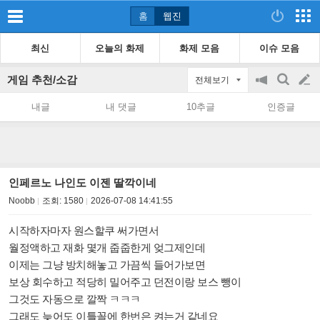
홈
웹진
최신
오늘의 화제
화제 모음
이슈 모음
게임 추천/소감
전체보기
공
검
글
지
색
내글
내 댓글
10추글
인증글
on/off
쓰
기
인페르노 나인도 이젠 딸깍이네
Noobb
조회:
1580
2026-07-08 14:41:55
시작하자마자 원스할쿠 써가면서
월정액하고 재화 몇개 줍줍한게 엊그제인데
이제는 그냥 방치해놓고 가끔씩 들어가보면
보상 회수하고 적당히 밀어주고 던전이랑 보스 뺑이
그것도 자동으로 깔짝 ㅋㅋㅋ
그래도 늦어도 이틀꼴에 한번은 켜는거 같네요