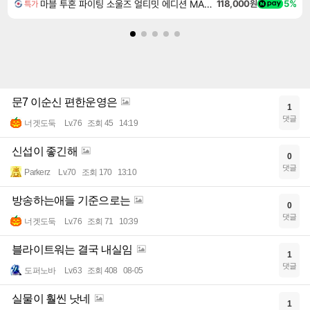
마블 투혼 파이팅 소울즈 얼티밋 에디션 MARVEL Tokon Fighting Souls Ultimate Edition
118,000원
5%
특가
문7 이순신 편한운영은
1
댓글
너겟도둑
Lv.76
조회 45
14:19
신섭이 좋긴해
0
댓글
Parkerz
Lv.70
조회 170
13:10
방송하는애들 기준으로는
0
댓글
너겟도둑
Lv.76
조회 71
10:39
블라이트워는 결국 내실임
1
댓글
도퍼노바
Lv.63
조회 408
08-05
실물이 훨씬 낫네
1