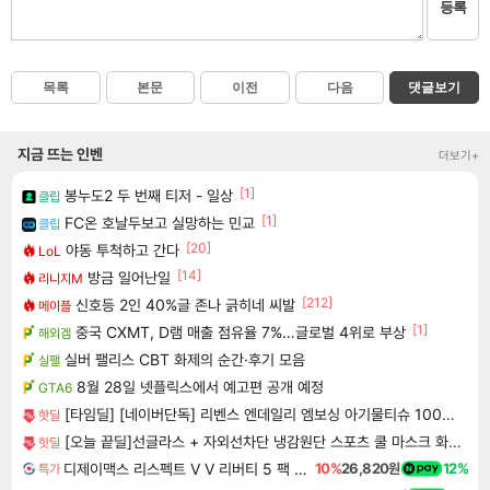
등록
목록
본문
이전
다음
댓글보기
지금 뜨는 인벤
더보기+
[1]
봉누도2 두 번째 티저 - 일상
클립
[1]
FC온 호날두보고 실망하는 민교
클립
[20]
야동 투척하고 간다
LoL
[14]
방금 일어난일
리니지M
[212]
신호등 2인 40%글 존나 긁히네 씨발
메이플
[1]
중국 CXMT, D램 매출 점유율 7%…글로벌 4위로 부상
해외겜
실버 팰리스 CBT 화제의 순간·후기 모음
실팰
8월 28일 넷플릭스에서 예고편 공개 예정
GTA6
[타임딜] [네이버단독] 리벤스 엔데일리 엠보싱 아기물티슈 100매, 10개
핫딜
[오늘 끝딜]선글라스 + 자외선차단 냉감원단 스포츠 쿨 마스크 화이트 1매입
핫딜
디제이맥스 리스펙트 V V 리버티 5 팩 DJMAX RESPECT V V Liberty 5 Pack DLC
10%
26,820원
12%
특가