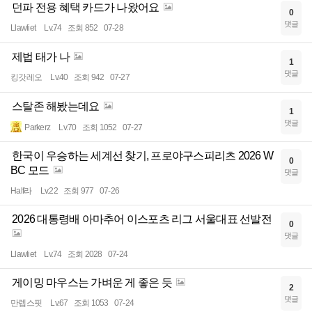
던파 전용 혜택 카드가 나왔어요
0
댓글
Llawliet
Lv.74
조회 852
07-28
제법 태가 나
1
댓글
킹갓레오
Lv.40
조회 942
07-27
스탈존 해봤는데요
1
댓글
Parkerz
Lv.70
조회 1052
07-27
한국이 우승하는 세계선 찾기, 프로야구스피리츠 2026 W
0
BC 모드
댓글
Half라
Lv.22
조회 977
07-26
2026 대통령배 아마추어 이스포츠 리그 서울대표 선발전
0
댓글
Llawliet
Lv.74
조회 2028
07-24
게이밍 마우스는 가벼운 게 좋은 듯
2
댓글
만렙스핏
Lv.67
조회 1053
07-24