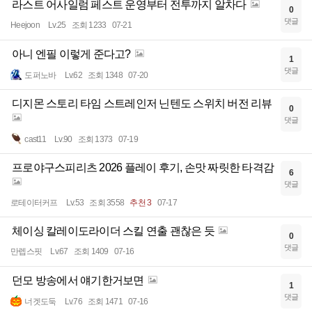
라스트 어사일럼 페스트 운영부터 전투까지 알차다
0
댓글
Heejoon
Lv.25
조회 1233
07-21
아니 엔필 이렇게 준다고?
1
댓글
도퍼노바
Lv.62
조회 1348
07-20
디지몬 스토리 타임 스트레인저 닌텐도 스위치 버전 리뷰
0
댓글
cast11
Lv.90
조회 1373
07-19
프로야구스피리츠 2026 플레이 후기, 손맛 짜릿한 타격감
6
댓글
로테이터커프
Lv.53
조회 3558
추천 3
07-17
체이싱 칼레이도라이더 스킬 연출 괜찮은 듯
0
댓글
만렙스핏
Lv.67
조회 1409
07-16
던모 방송에서 얘기한거보면
1
댓글
너겟도둑
Lv.76
조회 1471
07-16