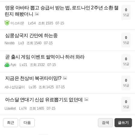
영웅 아바타 뽑고 승급서 받는 법, 로드나인 2주년 소환 챌
0
린지 해봤더니
댓글
미스티문
Lv.54
조회 1535
07-15
심쿵삼국지 간만에 하는중
0
댓글
Noobb
Lv.3
조회 1540
07-15
곧 출시 게임 이벤트 쌀먹이나 하러 와라
0
댓글
Ayo
Lv.21
조회 1532
07-15
지금은 천상비 복귀타이밍!?
0
댓글
세나섭딩굴이
Lv.35
조회 1425
07-15
아스달 연대기 신섭 유료뽑기도 없던데
0
댓글
Llawliet
Lv.74
조회 1465
07-15
최근
다음
검색
글쓰기