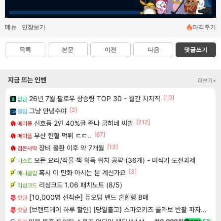
메뉴
인장보기
마격주기
목록
본문
이전
다음
댓글쓰기
지금 뜨는 인벤
더보기+
[10]
26년 7월 팔로우 상승량 TOP 30 - 월간 치지직
잡담
[2]
그냥 안녕수야
클립
[212]
신호등 2인 40%글 존나 긁히네 씨발
메이플
[67]
부산 헌혈 먹튀 ㄷㄷ..
메이플
[13]
장비 올환 이후 약 7개월
검은사막
모든 요리/작물 책 획득 위치 공략 (36개) - 미식가 도전과제
비스트
[3]
혹시 이 만화 아시는 분 계신가요
애니클립
리싱크드 1.06 패치노트 (8/5)
리싱크드
[10,000명 선착순] 듀오덤 밴드 혼합형 8매
핫딜
[브랜드데이 하루 할인] [당일출고] 스파오키즈 콜라보 반팔 파자마 모음
핫딜