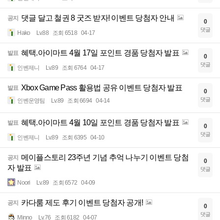
댓글 달고 철권 8 굿즈 받자! 이벤트 당첨자 안내
공지
0
댓글
Hako
Lv.88
조회 6518
04-17
혜택.아이마트 4월 17일 포인트 경품 당첨자 발표
발표
0
댓글
인벤제니
Lv.89
조회 6764
04-17
Xbox Game Pass 활용법 공유 이벤트 당첨자 발표
발표
0
댓글
인벤운영팀
Lv.89
조회 6694
04-14
혜택.아이마트 4월 10일 포인트 경품 당첨자 발표
발표
0
댓글
인벤제니
Lv.89
조회 6395
04-10
메이플스토리 23주년 기념 추억 나누기 이벤트 당첨
공지
0
자 발표
댓글
Noori
Lv.89
조회 6572
04-09
카다룸 제도 후기 이벤트 당첨자 공개!
공지
0
댓글
Minno
Lv.76
조회 6182
04-07