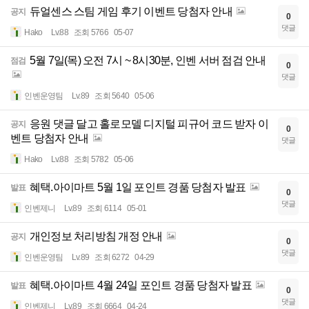
듀얼센스 스팀 게임 후기 이벤트 당첨자 안내
공지
0
댓글
Hako
Lv.88
조회 5766
05-07
5월 7일(목) 오전 7시 ~ 8시30분, 인벤 서버 점검 안내
점검
0
댓글
인벤운영팀
Lv.89
조회 5640
05-06
응원 댓글 달고 홀로모델 디지털 피규어 코드 받자 이
공지
0
벤트 당첨자 안내
댓글
Hako
Lv.88
조회 5782
05-06
혜택.아이마트 5월 1일 포인트 경품 당첨자 발표
발표
0
댓글
인벤제니
Lv.89
조회 6114
05-01
개인정보 처리방침 개정 안내
공지
0
댓글
인벤운영팀
Lv.89
조회 6272
04-29
혜택.아이마트 4월 24일 포인트 경품 당첨자 발표
발표
0
댓글
인벤제니
Lv.89
조회 6664
04-24