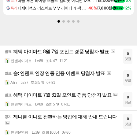
마블 투혼 파이팅 소울즈 얼티밋 에디션 MARVEL Tokon Fighting Souls Ultimate Edition
118,000원
5%
특가
디제이맥스 리스펙트 V V 리버티 4 팩 DJMAX RESPECT V V Liberty 4 Pack DLC
40%
17,880원
12%
특가
혜택.아이마트 8월 7일 포인트 경품 당첨자 발표
발표
0
댓글
인벤아이마트
Lv.89
조회 47
11:21
솔: 인챈트 인장 연동 인증 이벤트 당첨자 발표
발표
0
댓글
Aliin
Lv.87
조회 579
07-31
혜택.아이마트 7월 31일 포인트 경품 당첨자 발표
발표
0
댓글
인벤아이마트
Lv.89
조회 579
07-31
제니를 이니로 전환하는 방법에 대해 안내 드립니다.
공지
0
댓글
인벤운영팀
Lv.89
조회 10054
07-30