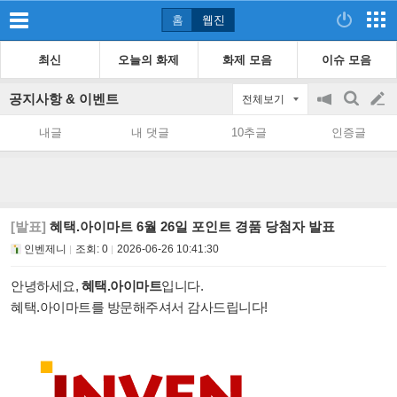
홈
웹진
최신
오늘의 화제
화제 모음
이슈 모음
공지사항 & 이벤트
전체보기
공
검
글
지
색
내글
내 댓글
10추글
인증글
on/off
쓰
기
[발표]
혜택.아이마트 6월 26일 포인트 경품 당첨자 발표
인벤제니
조회:
0
2026-06-26 10:41:30
안녕하세요,
혜택.아이마트
입니다.
혜택.아이마트를 방문해주셔서 감사드립니다!