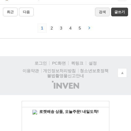
최근
다음
검색
글쓰기
1
2
3
4
5
로그인
PC화면
퀵링크
설정
청소년보호정책
이용약관
개인정보처리방침
▲
불법촬영물신고안내
(주)
인
벤