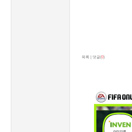
목록
|
댓글(
0
)