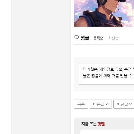
댓글
등록순
|
최신순
목록
다음글
이전글
지금 뜨는
핫벤