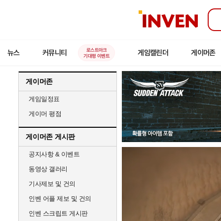
인
벤
로스트아크
뉴스
커뮤니티
게임캘린더
게이머존
기대평 이벤트
게이머존
게임일정표
게이머 평점
게이머존 게시판
공지사항 & 이벤트
동영상 갤러리
기사제보 및 건의
인벤 어플 제보 및 건의
인벤 스크립트 게시판