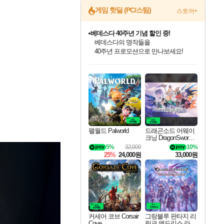
게임 핫딜 (PC/스팀)
스토어+
마블 투혼 파이팅 소울즈 예약 판매 중!
마블 히어로 총 출동&화려한 격투!
네이버 포인트 혜택까지!
인벤게임즈 8월 특별 할인!
드래곤소드: 어웨이크닝 입점!
문명 7 특별 할인!
귀무자: 검의 길 예약 판매 중!
비스트 오브 리인카네이션 정식 출시!
커세어 코브 출시 기념 할인!
더 렐릭 퍼스트 가디언 정식 출시
베데스다 40주년 기념 할인 중!
캡콤 프렌차이즈 할인 진행 중!
캡콤 일부 상품 상시 할인
스타워즈 은하계 레이서
로블록스 기프트 카드 공식 입점
인기 퍼블리셔 모음!
스팀으로 만나는 드래곤소드!
조선&고려 DLC 출시 예정
10% 할인과
게임프릭 신작 IP
해적'섬'을 발전시키자!
설화x하드코어 액션!
베데스다의 명작들을
몬헌, 바하 등 인기 IP를
몬헌 와일즈 & 드래곤즈 도그마2
인벤게임즈에서 10% 추가 적립
Robux를 가장 안전하고
최대 90% 할인가를 만나보세요!
네이버혜택과 함께 만나보세요!
50%할인&추가 적립까지!
이니&베니 혜택까지!
네이버 혜택가와 함께 예약하세요!
할인&네이버혜택으로 만나보세요!
네이버페이 혜택과 만나보세요!
40주년 프로모션으로 만나보세요!
할인가에 만나보세요!
일부 에디션 상시 할인!
혜택으로 예약 판매 중
편안하게 충전하세요
팰월드 Palworld
드래곤소드 어웨이
크닝 DragonSword A
wakening
5%
32,000
10%
25%
24,000원
33,000원
커세어 코브 Corsair
그랑블루 판타지 리
Cove
링크 엔드리스 라그