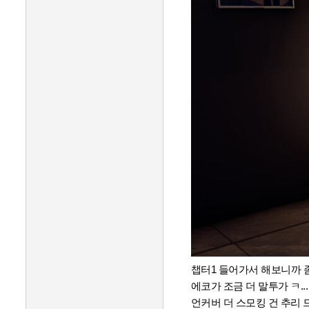
챕터1 들어가서 해보니까 
에코가 조금 더 말투가 ㅋ...
언커버 더 스모킹 건 추리 