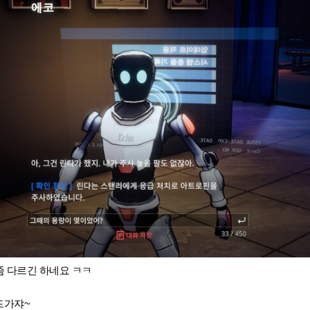
좀 다르긴 하네요 ㅋㅋ
드가쟈~