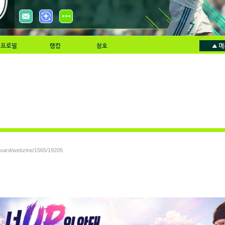
프로필
랭킹
칭호
/board/webzine/1565/19205