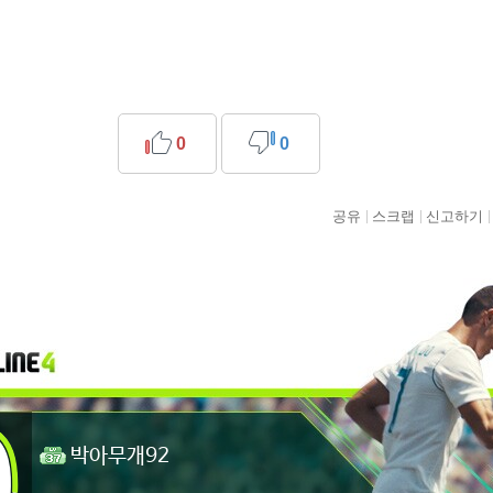
0
0
공유
스크랩
신고하기
박아무개92