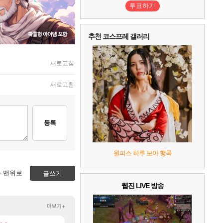
투표하기
추천 코스프레 갤러리
새로고침
새로고침
등록
원피스 하루 보아 행콕
맨위로
글쓰기
웹진 LIVE 방송
더보기+