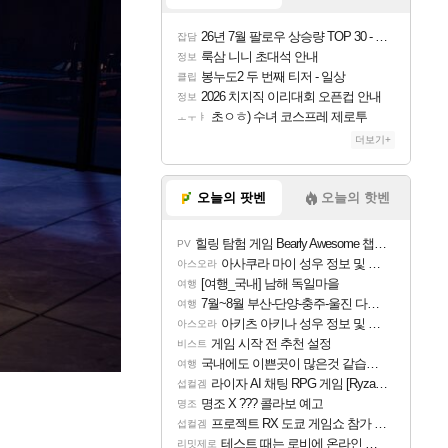
26년 7월 팔로우 상승량 TOP 30 - 월간 치지직
잡담
룩삼 니니 초대석 안내
정보
봉누도2 두 번째 티저 - 일상
클립
2026 치지직 이리대회 오픈컵 안내
정보
초ㅇㅎ) 수녀 코스프레 제로투
ㅗㅜㅑ
더보기+
오늘의 팟벤
오늘의 핫벤
힐링 탐험 게임 Bearly Awesome 챕터 1 트레일러
PV
아사쿠라 마이 성우 정보 및 주요 필모
아스오라
[여행_국내] 남해 독일마을
여행
7월~8월 부산-단양-충주-울진 다녀왔어요~
여행
아키츠 아키나 성우 정보 및 주요 필모
아스오라
게임 시작 전 추천 설정
비스트
국내에도 이쁜곳이 많은것 같습니다
여행
라이자 AI 채팅 RPG 게임 [RyzaChat: AI] 공개
섭컬겜
명조 X ??? 콜라보 예고
명조
프로젝트 RX 도쿄 게임쇼 참가 결정
섭컬겜
테스트 때는 로비에 온라인 기능이 있는데
리밋제로