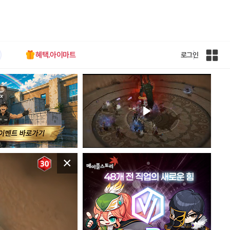
혜택.아이마트
로그인
인
벤
전
체
사
이
트
맵
×