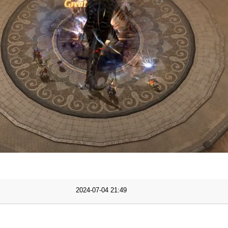
Progress
:
Loaded
:
0%
0%
2024-07-04 21:49