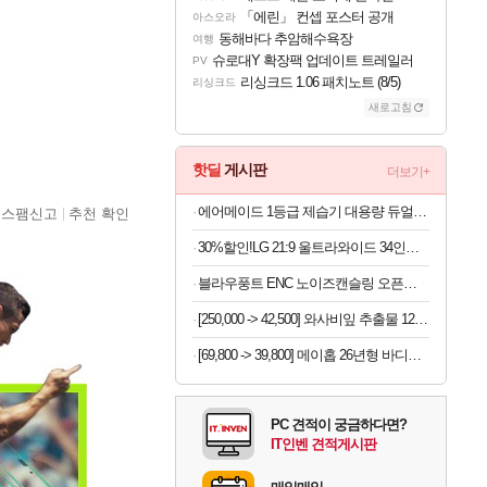
「에린」 컨셉 포스터 공개
아스오라
동해바다 추암해수욕장
여행
슈로대Y 확장팩 업데이트 트레일러
PV
리싱크드 1.06 패치노트 (8/5)
리싱크드
새로고침
핫딜
게시판
더보기+
에어메이드 1등급 제습기 대용량 듀얼 냉각 살균 제습 2000D
스팸신고
추천 확인
30%할인!LG 21:9 울트라와이드 34인치 모니터
블라우풍트 ENC 노이즈캔슬링 오픈형 블루투스 이어폰 오픈픽 BLP-OE383
[250,000 -> 42,500] 와사비잎 추출물 120정 x 2개
[69,800 -> 39,800] 메이홉 26년형 바디트리머 6in1 제모기
PC 견적이 궁금하다면?
IT인벤 견적게시판