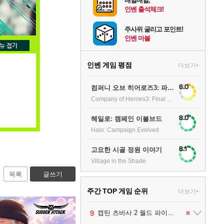
매일매일,
인벤 출석체크!
주사위 굴리고 포인트!
인벤 마블
인벤 게임 평점
더보기+
6.0
컴퍼니 오브 히어로즈3: 파이널 스탠드
Company of Heroes3: Final stand
8.0
헤일로: 캠페인 이볼브드
Halo: Campaign Evolved
8.1
고요한 시골 정원 이야기
Village in the Shade
목록
글쓰기
주간 TOP 게임 순위
더보기+
10
1
2
3
4
5
6
7
8
9
팰월드
프로야구스피리츠2026
드래곤소드 : 어웨이크닝
블라인드 삼국
리듬 천국 미라클 스타즈
헤일로: 캠페인 이볼브드
캡틴 츠바사 2 월드 파이터즈
어쌔신 크리드: 블랙 플래그 리싱크드
그랑블루 판타지 리링크 - 엔드리스 라그나로크
레고 배트맨: 레거시 오브 더 다크 나이트
1
2
2
1
1
2
2