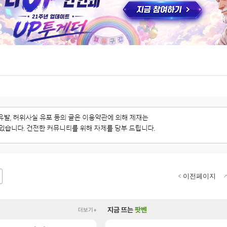
이전페이지
지금 뜨는
팟벤
더보기+