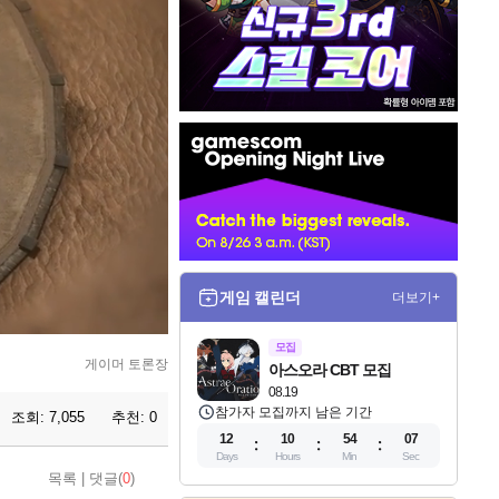
인
벤
배
너
게임 캘린더
더보기+
모집
게이머 토론장
아스오라 CBT 모집
08.19
참가자 모집까지 남은 기간
조회:
7,055
추천:
0
12
10
54
04
Days
Hours
Min
Sec
목록
|
댓글(
0
)