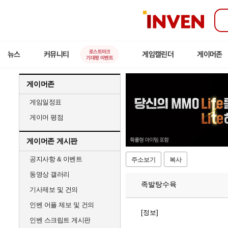
인
벤
로스트아크
뉴스
커뮤니티
게임캘린더
게이머존
기대평 이벤트
게이머존
게임일정표
게이머 평점
게이머존 게시판
공지사항 & 이벤트
주소보기
복사
동영상 갤러리
족발탕수육
기사제보 및 건의
인벤 어플 제보 및 건의
[정보]
인벤 스크립트 게시판