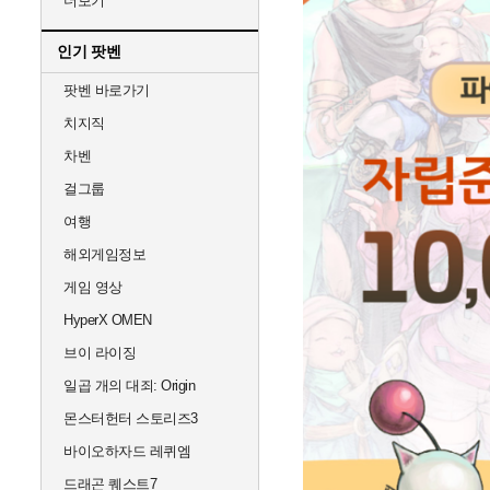
더보기
인기 팟벤
팟벤 바로가기
치지직
차벤
걸그룹
여행
해외게임정보
게임 영상
HyperX OMEN
브이 라이징
일곱 개의 대죄: Origin
몬스터헌터 스토리즈3
바이오하자드 레퀴엠
드래곤 퀘스트7