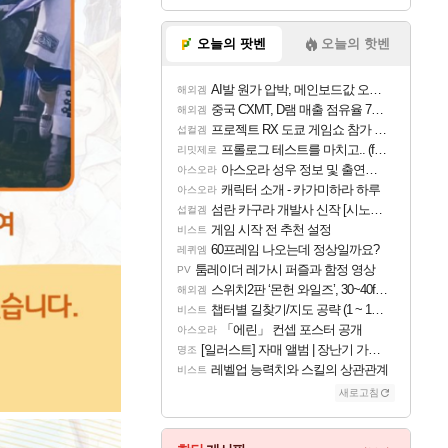
오늘의 팟벤
오늘의 핫벤
AI발 원가 압박, 메인보드값 오르나
해외겜
중국 CXMT, D램 매출 점유율 7%…글로벌 4위로 부상
해외겜
프로젝트 RX 도쿄 게임쇼 참가 결정
섭컬겜
프롤로그 테스트를 마치고.. (feat. 리아)
리밋제로
아스오라 성우 정보 및 출연작 모음
아스오라
캐릭터 소개 - 카가미하라 하루
아스오라
섬란 카구라 개발사 신작 [시노비 넥서스] 연내 출시 예정
섭컬겜
게임 시작 전 추천 설정
비스트
60프레임 나오는데 정상일까요?
레퀴엠
툼레이더 레가시 퍼즐과 함정 영상
PV
스위치2판 ‘몬헌 와일즈’, 30~40fps 목표 추정
해외겜
챕터별 길찾기/지도 공략 (1 ~ 12장)
비스트
「에린」 컨셉 포스터 공개
아스오라
[일러스트] 자매 앨범 | 장난기 가득한 오후의 공원 (리메이크판)
명조
레벨업 능력치와 스킬의 상관관계
비스트
새로고침