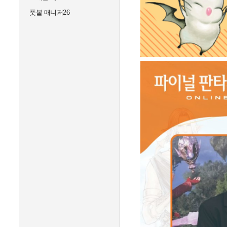
풋볼 매니저26