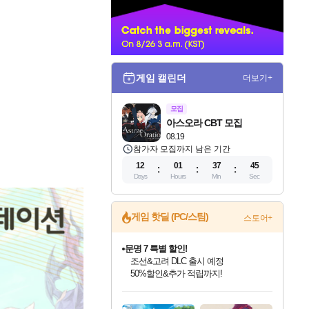
너
게임 캘린더
더보기+
모집
아스오라 CBT 모집
08.19
참가자 모집까지 남은 기간
12
01
37
42
Days
Hours
Min
Sec
게임 핫딜 (PC/스팀)
스토어+
귀무자: 검의 길 예약 판매 중!
10% 할인과
이니&베니 혜택까지!
인벤게임즈 8월 특별 할인!
드래곤소드: 어웨이크닝 입점!
문명 7 특별 할인!
비스트 오브 리인카네이션 정식 출시!
커세어 코브 출시 기념 할인!
더 렐릭 퍼스트 가디언 정식 출시
베데스다 40주년 기념 할인 중!
마블 투혼 파이팅 소울즈 예약 판매 중!
캡콤 프렌차이즈 할인 진행 중!
캡콤 일부 상품 상시 할인
스타워즈 은하계 레이서
로블록스 기프트 카드 공식 입점
인기 퍼블리셔 모음!
스팀으로 만나는 드래곤소드!
조선&고려 DLC 출시 예정
게임프릭 신작 IP
해적'섬'을 발전시키자!
설화x하드코어 액션!
베데스다의 명작들을
마블 히어로 총 출동&화려한 격투!
몬헌, 바하 등 인기 IP를
몬헌 와일즈 & 드래곤즈 도그마2
인벤게임즈에서 10% 추가 적립
Robux를 가장 안전하고