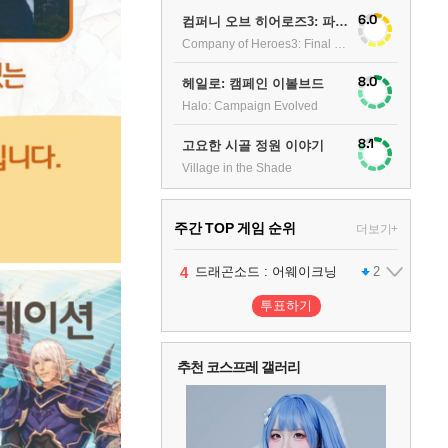
6.0
컴퍼니 오브 히어로즈3: 파이널 스탠드
Company of Heroes3: Final stand
8.0
헤일로: 캠페인 이볼브드
Halo: Campaign Evolved
8.1
고요한 시골 정원 이야기
Village in the Shade
주간 TOP 게임 순위
더보기+
1
2
3
4
팰월드
프로야구스피리츠2026
드래곤소드 : 어웨이크닝
어쌔신 크리드: 블랙 플래그 리싱크드
1
2
2
투표하기
5
블라인드 삼국
1
추천 코스프레 갤러리
6
그랑블루 판타지 리링크 - 엔드리스 라그나로크
1