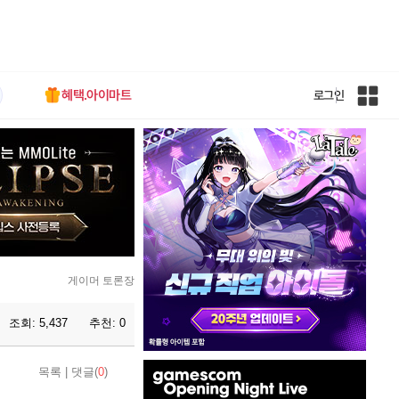
혜택.아이마트
로그인
인
벤
전
체
사
이
트
맵
게이머 토론장
조회:
5,437
추천:
0
인
목록
|
댓글(
0
)
벤
배