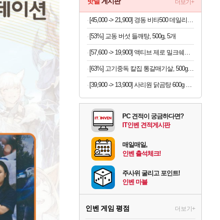
핫딜
게시판
더보기+
[45,000 -> 21,900] 경동 비타500 데일리스틱 180포
[53%] 교동 버섯 들깨탕, 500g, 5개
[57,600 -> 19,900] 액티브 제로 밀크쉐이크 250ml x 18개
[63%] 고기중독 칼집 통갈매기살, 500g, 2팩
[39,900 -> 13,900] 사리원 닭곰탕 600g x 4팩
PC 견적이 궁금하다면?
IT인벤 견적게시판
매일매일,
인벤 출석체크!
주사위 굴리고 포인트!
인벤 마블
인벤 게임 평점
더보기+