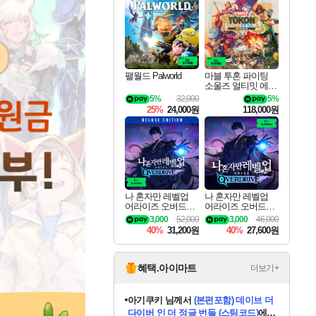
최대 90% 할인가를 만나보세요!
네이버혜택과 함께 만나보세요!
50%할인&추가 적립까지!
네이버 혜택가와 함께 예약하세요!
할인&네이버혜택으로 만나보세요!
네이버페이 혜택과 만나보세요!
40주년 프로모션으로 만나보세요!
네이버 포인트 혜택까지!
할인가에 만나보세요!
일부 에디션 상시 할인!
혜택으로 예약 판매 중
편안하게 충전하세요
팰월드 Palworld
마블 투혼 파이팅
소울즈 얼티밋 에디
션 예약구매 MARV
5%
32,000
5%
EL Tokon Fighting S
25%
24,000원
118,000원
ouls Ultimate Edition
Pre-Purchase
나 혼자만 레벨업
나 혼자만 레벨업
어라이즈 오버드라
어라이즈 오버드라
이브 디럭스 에디션
이브 Solo Leveling A
3,000
52,000
3,000
46,000
Solo Leveling Arise
rise
40%
31,200원
40%
27,600원
Overdrive Deluxe Edi
tion
혜택.아이마트
더보기+
eksxo
님께서
디스코 엘리시움 최종판
(스팀코드)
에 당첨되셨습니다.