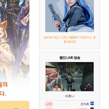
7
리듬 천국 미라클 스타즈
2
8
헤일로: 캠페인 이볼브드
2
9
캡틴 츠바사 2 월드 파이터즈
승리의 여신: 니케 기묭묭지 아르카나: 포
츈 메이트
10
레고 배트맨: 레거시 오브 더 다크 나이트
웹진 LIVE 방송
따효니
견자희
LIVE