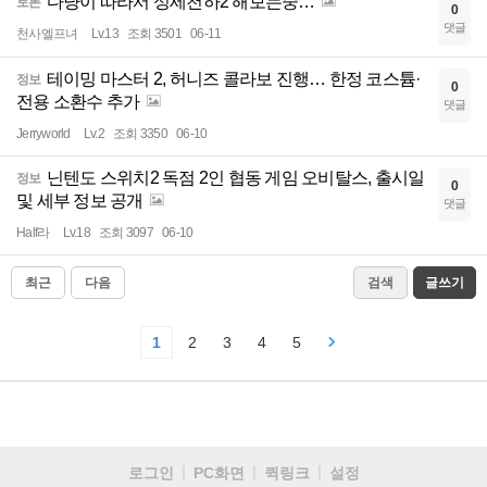
다냥이 따라서 성세천하2 해보는중…
토론
0
댓글
천사엘프녀
Lv.13
조회 3501
06-11
테이밍 마스터 2, 허니즈 콜라보 진행… 한정 코스튬·
정보
0
전용 소환수 추가
댓글
Jerryworld
Lv.2
조회 3350
06-10
닌텐도 스위치2 독점 2인 협동 게임 오비탈스, 출시일
정보
0
및 세부 정보 공개
댓글
Half라
Lv.18
조회 3097
06-10
최근
다음
검색
글쓰기
1
2
3
4
5
로그인
PC화면
퀵링크
설정