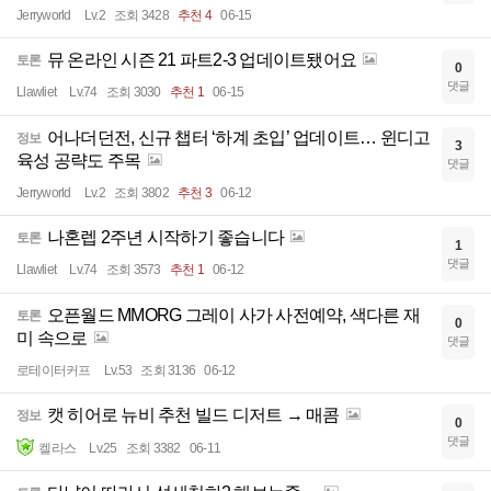
Jerryworld
Lv.2
조회 3428
추천 4
06-15
뮤 온라인 시즌 21 파트2-3 업데이트됐어요
토론
0
댓글
Llawliet
Lv.74
조회 3030
추천 1
06-15
어나더던전, 신규 챕터 ‘하계 초입’ 업데이트… 윈디고
정보
3
육성 공략도 주목
댓글
Jerryworld
Lv.2
조회 3802
추천 3
06-12
나혼렙 2주년 시작하기 좋습니다
토론
1
댓글
Llawliet
Lv.74
조회 3573
추천 1
06-12
오픈월드 MMORG 그레이 사가 사전예약, 색다른 재
토론
0
미 속으로
댓글
로테이터커프
Lv.53
조회 3136
06-12
캣 히어로 뉴비 추천 빌드 디저트 → 매콤
정보
0
댓글
켈라스
Lv.25
조회 3382
06-11