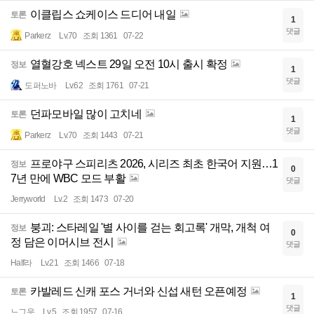
이클립스 쇼케이스 드디어 내일
토론
1
댓글
Parkerz
Lv.70
조회 1361
07-22
열혈강호 넥스트 29일 오전 10시 출시 확정
정보
1
댓글
도퍼노바
Lv.62
조회 1761
07-21
던파모바일 많이 고치네
토론
1
댓글
Parkerz
Lv.70
조회 1443
07-21
프로야구 스피리츠 2026, 시리즈 최초 한국어 지원…1
정보
0
7년 만에 WBC 모드 부활
댓글
Jerryworld
Lv.2
조회 1473
07-20
붕괴: 스타레일 '별 사이를 걷는 회고록' 개막, 개척 여
정보
0
정 담은 이머시브 전시
댓글
Half라
Lv.21
조회 1466
07-18
카발레드 신캐 포스 거너와 신섭 새턴 오픈예정
토론
1
댓글
느그읏
Lv.5
조회 1957
07-16