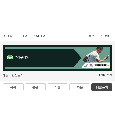
추천확인
신고
스팸신고
공유
스크랩
박아무개92
메뉴
인장보기
EXP 76%
목록
본문
이전
다음
댓글쓰기