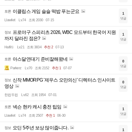
이클립스 게임 슬슬 떡밥 푸는군요
토론
1
댓글
Llawliet
Lv.74
조회 2030
07-15
프로야구 스피리츠 2026, WBC 모드부터 한국어 지원
정보
1
까지 달라진 점은?
댓글
Half라
Lv.21
조회 3834
추천 2
07-13
아스달연대기 준비잘해왔네
토론
0
댓글
Parkerz
Lv.70
조회 2152
추천 1
07-07
신작 MMORPG '제우스 오만의신' 디렉터스 인사이트
정보
0
영상
댓글
한컵두컵
Lv.62
조회 1954
07-01
넥슨 현카 캐시 충전 팁임
토론
1
댓글
Llawliet
Lv.74
조회 2507
추천 1
06-30
오딘 5주년 보상 많이줍니다.
정보
1