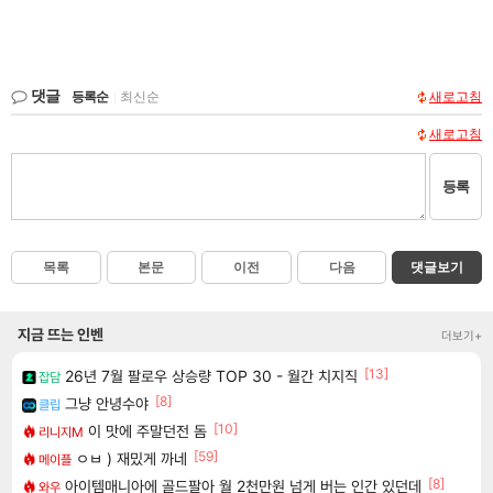
댓글
등록순
|
최신순
새로고침
새로고침
등록
목록
본문
이전
다음
댓글보기
지금 뜨는 인벤
더보기+
[13]
26년 7월 팔로우 상승량 TOP 30 - 월간 치지직
잡담
[8]
그냥 안녕수야
클립
[10]
이 맛에 주말던전 돔
리니지M
[59]
ㅇㅂ ) 재밌게 까네
메이플
[8]
아이템매니아에 골드팔아 월 2천만원 넘게 버는 인간 있던데
와우