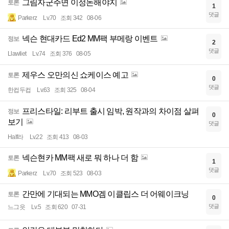
그림자군주면 이정돈해야지
토론
1
댓글
Parkerz
Lv.70
조회 342
08-06
넥슨 현대카드 Ed2 MM팩 부메랑 이벤트
정보
2
댓글
Llawliet
Lv.74
조회 376
08-05
제우스 오만의신 쇼케이스 예고
토론
0
댓글
한컵두컵
Lv.63
조회 325
08-04
프리스타일: 리부트 출시 임박, 원작과의 차이점 살펴
정보
0
보기
댓글
Half라
Lv.22
조회 413
08-03
넥슨현카 MM팩 새로 뭐 하나 더 함
토론
1
댓글
Parkerz
Lv.70
조회 523
08-03
간만에 기대되는 MMO겜 이클립스 더 어웨이크닝
토론
0
댓글
느그읏
Lv.5
조회 620
07-31