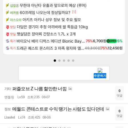
무한대 아난타 유출과 앞으로의 예상 (루머)
섭컬겜
[1]
60프레임 나오는데 정상일까요?
레퀴엠
아키츠 아키나 성우 정보 및 주요 필모
아스오라
더담은 경기미 추청 아끼바레 쌀 특등급 10kg
핫딜
햇살담은 장아찌 간장소스 1.7L x 2개
핫딜
바이오닉 베이 디럭스 에디션 Bionic Bay Deluxe Edition
75%
6,700원
5%
특가
드래곤 퀘스트 몬스터즈 3 마족 왕자와 엘프의 여행 Dragon Quest Monsters The Dark Prince
49,800원
75%
12,450원
특가
퍼즐오브 Z 나름 할만한 너낌
기타
0
댓글
엔젤링
Lv.59
조회 235
08-07
메월드 콘테스트로 수익 땡기는 사람도 있다던데
정보
0
댓글
Llawliet
Lv.74
조회 425
08-06