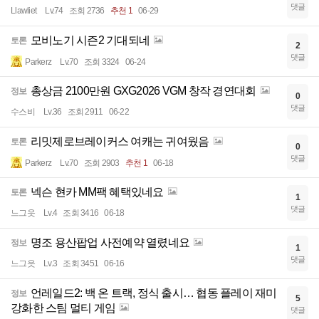
댓글
Llawliet
Lv.74
조회 2736
추천 1
06-29
모비노기 시즌2 기대되네
토론
2
댓글
Parkerz
Lv.70
조회 3324
06-24
총상금 2100만원 GXG2026 VGM 창작 경연대회
정보
0
댓글
수스비
Lv.36
조회 2911
06-22
리밋제로브레이커스 여캐는 귀여웠음
토론
0
댓글
Parkerz
Lv.70
조회 2903
추천 1
06-18
넥슨 현카 MM팩 혜택있네요
토론
1
댓글
느그읏
Lv.4
조회 3416
06-18
명조 용산팝업 사전예약 열렸네요
정보
1
댓글
느그읏
Lv.3
조회 3451
06-16
언레일드2: 백 온 트랙, 정식 출시… 협동 플레이 재미
정보
5
강화한 스팀 멀티 게임
댓글