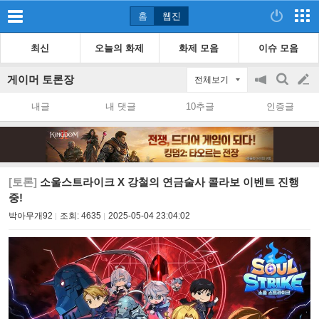
홈
웹진
최신
오늘의 화제
화제 모음
이슈 모음
게이머 토론장
전체보기
공
검
글
지
색
내글
내 댓글
10추글
인증글
on/off
쓰
기
[토론]
소울스트라이크 X 강철의 연금술사 콜라보 이벤트 진행
중!
박아무개92
조회:
4635
2025-05-04 23:04:02