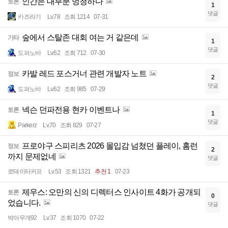
인간은 대부분 멍청하다
토론
1
댓글
카즈라기
Lv.78
조회 1214
07-31
숲에서 스탈존 대회 여는 거 같은데
기타
1
댓글
도퍼노바
Lv.62
조회 712
07-30
카발 레드 포스거너 관련 개발자 노트
정보
2
댓글
도퍼노바
Lv.62
조회 985
07-29
넥슨 던파전용 현카 이벤트나
토론
1
댓글
Parkerz
Lv.70
조회 829
07-27
프로야구 스피리츠 2026 몰입감 넘쳤던 플레이, 홈런
정보
2
까지 문제없네
댓글
로테이터커프
Lv.53
조회 1321
추천 1
07-23
제우스: 오만의 신의 디렉터스 인사이트 4화가 공개되
토론
0
었습니다.
댓글
박아무개92
Lv.37
조회 1070
07-22