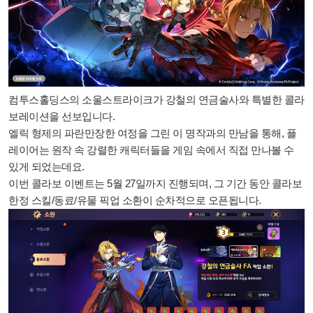
컴투스홀딩스의 소울스트라이크
가
강철의 연금술사
와 특별한 콜라
보레이션을 선보입니다.
엘릭 형제의 파란만장한 여정을 그린 이 명작과의 만남을 통해, 플
레이어는 원작 속 강렬한 캐릭터들을 게임 속에서 직접 만나볼 수
있게 되었는데요.
이번 콜라보 이벤트는
5월 27일까지
진행되며, 그 기간 동안
콜라보
한정 스킬/동료/유물 픽업 소환
이 순차적으로 오픈됩니다.