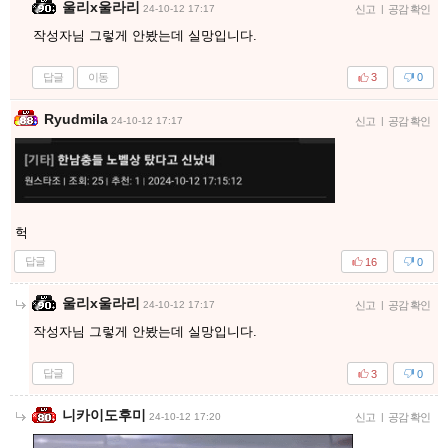
울리x울라리
24-10-12 17:17
신고
|
공감 확인
작성자님 그렇게 안봤는데 실망입니다.
답글
이동
3
0
Ryudmila
24-10-12 17:17
신고
|
공감 확인
헉
답글
16
0
울리x울라리
24-10-12 17:17
신고
|
공감 확인
작성자님 그렇게 안봤는데 실망입니다.
답글
3
0
니카이도후미
24-10-12 17:20
신고
|
공감 확인