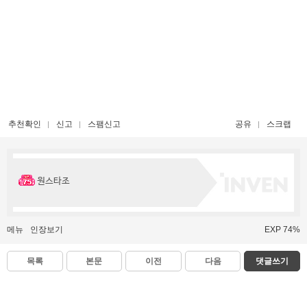
추천확인
신고
스팸신고
공유
스크랩
원스타조
메뉴
인장보기
EXP 74%
목록
본문
이전
다음
댓글쓰기