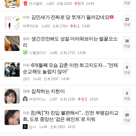
댓글
전자팔찌
Lv.93
조회 2230
추천 5
14:44
김민새가 진짜로 당 쪼개기 들어갔네요
이슈
23
댓글
하루5프로
Lv.50
조회 1764
추천 1
14:40
생긴것만봐도 성질 더러워보이는 벌꿀오소
유머
16
리
댓글
너빨갱이지
Lv.86
조회 1753
14:39
6개월째 모습 감춘 이란 최고지도자…"언제
이슈
6
순교해도 놀랍지 않아"
댓글
균터
Lv.42
조회 1097
14:36
집착하는 지헌이
연예
5
댓글
부엔까미노
Lv.87
조회 1335
추천 2
14:34
[단독] “차 진입 불편해서”…인천 부평감리교
이슈
20
회, 도로 중앙선 ‘검은 페인트’로 지워
댓글
입사
Lv.94
조회 1953
14:32