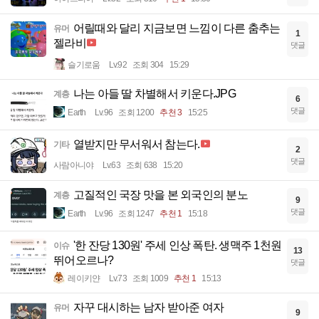
어릴때와 달리 지금보면 느낌이 다른 춤추는
유머
1
젤라비
댓글
슬기로움
Lv.92
조회 304
15:29
나는 아들 딸 차별해서 키운다.JPG
계층
6
댓글
Earth
Lv.96
조회 1200
추천 3
15:25
열받지만 무서워서 참는다.
기타
2
댓글
사람아니야
Lv.63
조회 638
15:20
고질적인 국장 맛을 본 외국인의 분노
계층
9
댓글
Earth
Lv.96
조회 1247
추천 1
15:18
'한 잔당 130원' 주세 인상 폭탄. 생맥주 1천원
이슈
13
뛰어오르나?
댓글
레이키얀
Lv.73
조회 1009
추천 1
15:13
자꾸 대시하는 남자 받아준 여자
유머
9