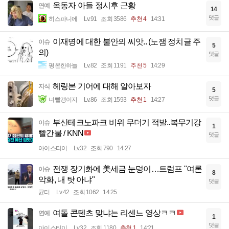
옥동자 아들 정시후 근황
연예
14
댓글
히스파니에
Lv.91
조회 3586
추천 4
14:31
이재명에 대한 불안의 씨앗.. (노잼 정치글 주
이슈
5
의)
댓글
평온한하늘
Lv.82
조회 1191
추천 5
14:29
헤링본 기어에 대해 알아보자
지식
5
댓글
너빨갱이지
Lv.86
조회 1593
추천 1
14:27
부산테크노파크 비위 무더기 적발..복무기강
이슈
1
빨간불 / KNN
댓글
아이스티이
Lv.32
조회 790
14:27
전쟁 장기화에 美세금 눈덩이…트럼프 "여론
이슈
8
악화, 내 탓 아냐"
댓글
균터
Lv.42
조회 1062
14:25
여돌 콘텐츠 맞냐는 리센느 영상ㅋㅋ
연예
1
댓글
아이스티이
Lv.32
조회 1180
추천 1
14:21