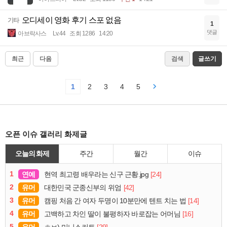
오디세이 영화 후기 스포 없음
기타
1
댓글
아브락사스
Lv.44
조회 1286
14:20
최근
다음
검색
글쓰기
1
2
3
4
5
오픈 이슈 갤러리 화제글
오늘의 화제
주간
월간
이슈
1
연예
[24]
현역 최고령 배우라는 신구 근황.jpg
2
유머
[42]
대한민국 군종신부의 위엄
3
유머
[14]
캠핑 처음 간 여자 두명이 10분만에 텐트 치는 법
4
유머
[16]
고백하고 차인 딸이 불평하자 바로잡는 어머님
5
유머
[29]