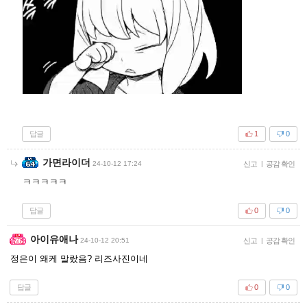
답글
1
0
가면라이더
24-10-12 17:24
신고
|
공감 확인
ㅋㅋㅋㅋㅋ
답글
0
0
아이유애나
24-10-12 20:51
신고
|
공감 확인
정은이 왜케 말랐음? 리즈사진이네
답글
0
0