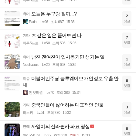
오늘은 누구랑 잘까....?
유머
2
댓글
Earth
Lv.96
조회 687
15:36
ㅈ 같은 일은 뜯어보면 다
기타
7
댓글
하루5프로
Lv.50
조회 536
15:35
남친 전여친이 입사동기면 생기는 일
유머
1
댓글
Neuhauus
Lv.20
조회 653
15:35
더불어민주당 블루웨이브 개인정보 유출 안
이슈
0
내
댓글
진겟타원
Lv.70
조회 386
15:34
중국인들이 싫어하는 대표적인 인물
기타
3
댓글
파노키
Lv.51
조회 780
15:32
까엉이의 신라퀸카 파묘 영상
연예
0
댓글
아이스티이
Lv.32
조회 310
추천 1
15:30