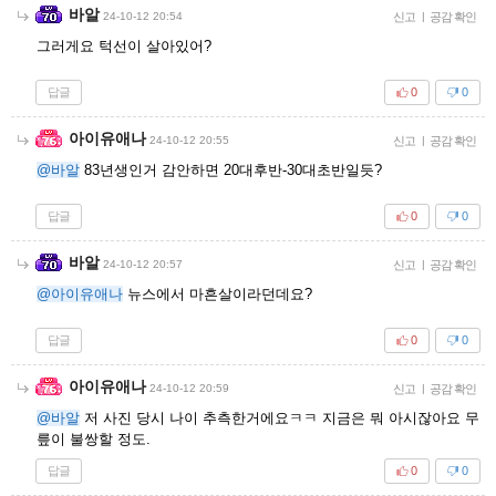
바알
24-10-12 20:54
신고
|
공감 확인
그러게요 턱선이 살아있어?
답글
0
0
아이유애나
24-10-12 20:55
신고
|
공감 확인
@바알
83년생인거 감안하면 20대후반-30대초반일듯?
답글
0
0
바알
24-10-12 20:57
신고
|
공감 확인
@아이유애나
뉴스에서 마흔살이라던데요?
답글
0
0
아이유애나
24-10-12 20:59
신고
|
공감 확인
@바알
저 사진 당시 나이 추측한거에요ㅋㅋ 지금은 뭐 아시잖아요 무
릎이 불쌍할 정도.
답글
0
0