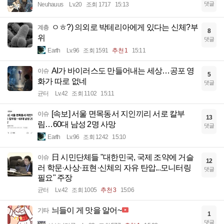
댓글
Neuhauus
Lv.20
조회 1717
15:13
ㅇㅎ?) 의외로 박테리아에게 있다는 신체?부
계층
8
위
댓글
Earth
Lv.96
조회 1591
추천 1
15:11
AI가 바이러스도 만들어내는 세상…공포 영
이슈
5
화가 따로 없네
댓글
균터
Lv.42
조회 1102
15:11
[속보] 서울 면목동서 지인끼리 서로 칼부
이슈
13
림…60대 남성 2명 사망
댓글
Earth
Lv.96
조회 1242
15:10
日 시민단체들 "대한민국, 국제 조약에 거슬
이슈
12
러 학문·사상·표현·신체의 자유 탄압...모니터링
댓글
필요" 주장
균터
Lv.42
조회 1005
추천 3
15:06
늬들이 게 맛을 알어~
기타
1
댓글