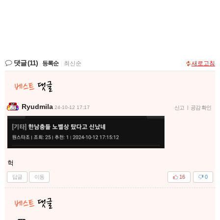
댓글
(11)
등록순
|
최신순
새로고침
Ryudmila
24-10-12 17:17
신고
|
공감 확인
헉
답글
이동
16
0