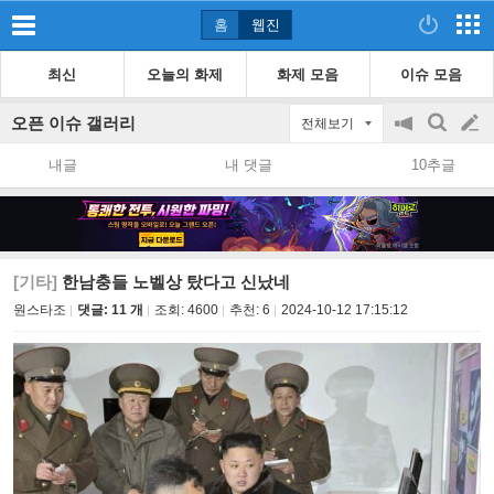
홈
웹진
최신
오늘의 화제
화제 모음
이슈 모음
오픈 이슈 갤러리
전체보기
공
검
글
지
색
내글
내 댓글
10추글
on/off
쓰
기
[기타]
한남충들 노벨상 탔다고 신났네
원스타조
댓글: 11 개
조회:
4600
추천:
6
2024-10-12 17:15:12