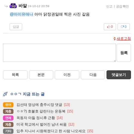
바알
24-10-12 20:59
신고
|
공감 확인
@아이유애나
아마 닭정권일때 찍은 사진 같음
답글
0
0
새로고침
등록
목록
본문
이전
다음
댓글보기
ㅇㅇㄱ 지금 뜨는 글
김선태 영상에 충주시장 댓글
[13]
유머
ㅇㅎ?) 호불호 갈린다는 운동복
[15]
계층
옥동자 아들 정시후 근황
[14]
연예
미국 학교에서 벌어진 남녀 싸움
[12]
계층
입추 지나서 시원해졌다고 한 사람 나오세요
[15]
기타