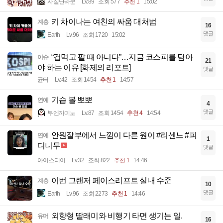
사실난라쿤
Lv.89
조회 577
추천 1
15:02
키 차이나는 여친의 싸움 대처법
계층
16
댓글
Earth
Lv.96
조회 1720
15:02
“겁먹고 팔 때 아니다”…지금 코스피를 담아
이슈
21
야 하는 이유 [화제의 리포트]
댓글
균터
Lv.42
조회 1454
추천 1
14:57
기습 볼 뽀뽀
연예
4
댓글
부엔까미노
Lv.87
조회 1454
추천 4
14:54
안원잘부에서 느낌이 다른 원이 #리센느 #피
연예
1
디니무
댓글
아이스티이
Lv.32
조회 822
추천 1
14:46
이번 그랜저 페이스리프트 실내 수준
계층
10
댓글
Earth
Lv.96
조회 2273
추천 1
14:46
외향형 딸래미와 비행기 타면 생기는 일.
유머
16