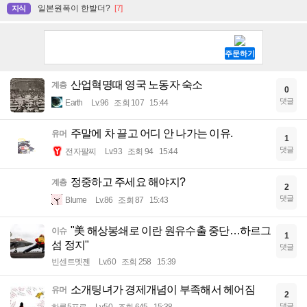
일본원폭이 한발더?
[7]
지식
산업혁명때 영국 노동자 숙소
계층
0
댓글
Earth
Lv.96
조회 107
15:44
주말에 차 끌고 어디 안 나가는 이유.
유머
1
댓글
전자팔찌
Lv.93
조회 94
15:44
정중하고 주세요 해야지?
계층
2
댓글
Blume
Lv.86
조회 87
15:43
"美 해상봉쇄로 이란 원유수출 중단…하르그
이슈
1
섬 정지"
댓글
빈센트멧젠
Lv.60
조회 258
15:39
소개팅녀가 경제개념이 부족해서 헤어짐
유머
2
댓글
하루5프로
Lv.50
조회 645
15:38