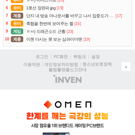
ㅎㅂ) 미니스커트
6
유머
[19]
1호선 장판파.jpg
7
계층
[17]
단지 내 방송 아나운서를 바꾸고 나서 집중도가 확 올라갔다는 한 아파트의 안내방송
8
유머
[15]
축협을 한번에 보여주는 짤
9
게임
[23]
ㅎㅂ) 드래곤소드 근황
10
계층
[19]
이젠 다시는 못 보는 삼파이더맨
로그인
PC화면
퀵링크
설정
청소년보호정책
이용약관
개인정보처리방침
▲
불법촬영물신고안내
(주)
인
벤