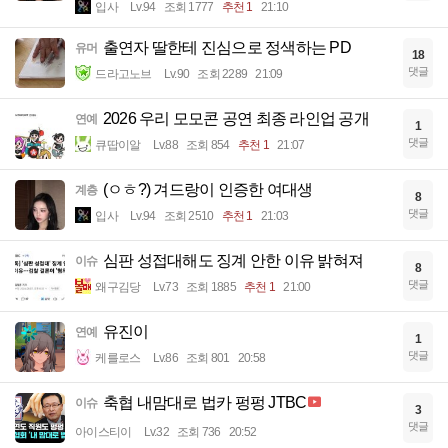
입사
Lv.94
조회 1777
추천 1
21:10
출연자 딸한테 진심으로 정색하는 PD
유머
18
댓글
드라고노브
Lv.90
조회 2289
21:09
2026 우리 모모콘 공연 최종 라인업 공개
연예
1
댓글
큐땁이알
Lv.88
조회 854
추천 1
21:07
(ㅇㅎ?) 겨드랑이 인증한 여대생
계층
8
댓글
입사
Lv.94
조회 2510
추천 1
21:03
심판 성접대해도 징계 안한 이유 밝혀져
이슈
8
댓글
왜구김당
Lv.73
조회 1885
추천 1
21:00
유진이
연예
1
댓글
케를로스
Lv.86
조회 801
20:58
축협 내맘대로 법카 펑펑 JTBC
이슈
3
댓글
아이스티이
Lv.32
조회 736
20:52