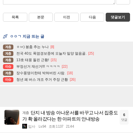
목록
본문
이전
다음
댓글보기
ㅇㅇㄱ 지금 뜨는 글
ㅎㅂ) 봉춤 추는 누나
[8]
계층
전국 40도 폭염경보중에 오늘자 밀양 얼음골.
[25]
계층
13호 태풍 돌핀 근황!
[15]
계층
부정선거 재선거!!! ㅋㅋㅋㅋ
[22]
이슈
장수풍뎅이한테 박혀버린 사람.
[18]
계층
청년 폐 버스 개조 주거 주장 근황
[26]
이슈
단지 내 방송 아나운서를 바꾸고 나서 집중도
계층
6
가 확 올라갔다는 한 아파트의 안내방송
댓글
입사
Lv.94
조회 1137
21:44