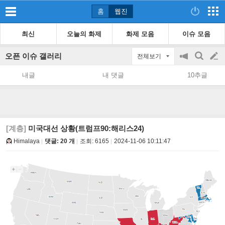
홈
웹진
최신
오늘의 화제
화제 모음
이슈 모음
오픈 이슈 갤러리
전체보기
공
검
글
지
색
내글
내 댓글
10추글
on/off
쓰
기
[계층]
미국대선 상황(트럼프90:해리스24)
Himalaya
댓글: 20 개
조회:
6165
2024-11-06 10:11:47