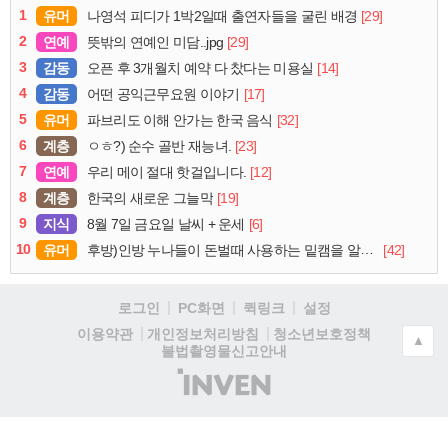
1
유머
[29]
나영석 피디가 1박2일때 출연자들을 굴린 배경
2
연예
[29]
뜻밖의 연예인 미담..jpg
3
감동
[14]
오픈 후 3개월치 예약 다 찼다는 미용실
4
감동
[17]
어떤 공익근무요원 이야기
5
유머
[32]
파브리도 이해 안가는 한국 음식
6
계층
[23]
ㅇㅎ?) 순수 골반 재능녀.
7
연예
[12]
우리 메이 절대 핫걸입니다.
8
계층
[19]
한국의 새로운 그늘막
9
지식
[6]
8월 7일 금요일 날씨 + 운세
10
유머
[42]
후방)인방 누나들이 돈벌때 사용하는 밑캠을 알아보자
로그인
PC화면
퀵링크
설정
청소년보호정책
이용약관
개인정보처리방침
▲
불법촬영물신고안내
(주)
인
벤