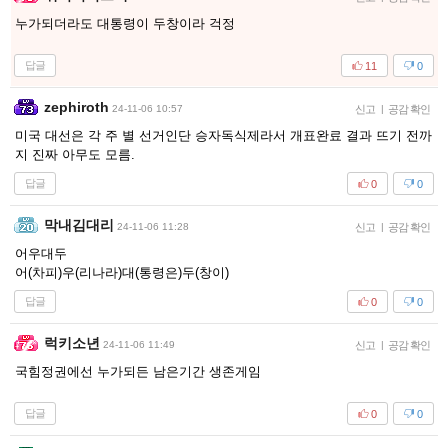
누가되더라도 대통령이 두창이라 걱정
답글
11
0
zephiroth
24-11-06 10:57
신고
|
공감 확인
미국 대선은 각 주 별 선거인단 승자독식제라서 개표완료 결과 뜨기 전까
지 진짜 아무도 모름.
답글
0
0
막내김대리
24-11-06 11:28
신고
|
공감 확인
어우대두
어(차피)우(리나라)대(통령은)두(창이)
답글
0
0
럭키소년
24-11-06 11:49
신고
|
공감 확인
국힘정권에선 누가되든 남은기간 생존게임
답글
0
0