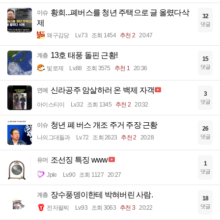
황희...폐버스를 청년 주택으로 글 올렸다삭
이슈
32
제
댓글
왜구김당
Lv.73
조회 1454
추천 2
20:47
13호 태풍 돌핀 근황!
계층
15
댓글
빛로제
Lv.88
조회 3575
추천 1
20:36
신라공주 암살하러 온 백제 자객
연예
3
댓글
아이스티이
Lv.32
조회 1345
추천 2
20:32
청년 폐 버스 개조 주거 주장 근황
이슈
26
댓글
나의그대들과
Lv.72
조회 2623
추천 2
20:28
조선징 특징 www
유머
1
댓글
Jple
Lv.90
조회 1127
20:27
장수풍뎅이한테 박혀버린 사람.
계층
18
댓글
전자팔찌
Lv.93
조회 3063
추천 3
20:22