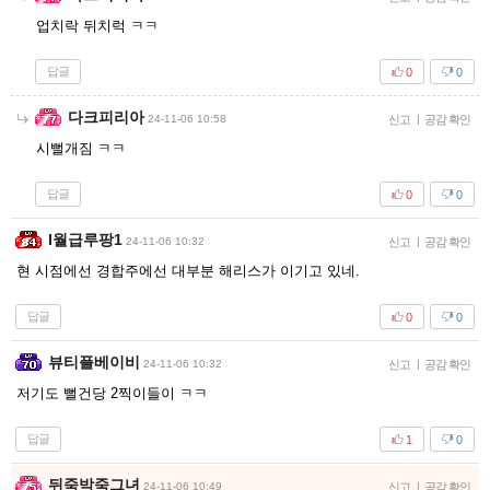
업치락 뒤치럭 ㅋㅋ
답글
0
0
다크피리아
24-11-06 10:58
신고
|
공감 확인
시뻘개짐 ㅋㅋ
답글
0
0
I월급루팡1
24-11-06 10:32
신고
|
공감 확인
현 시점에선 경합주에선 대부분 해리스가 이기고 있네.
답글
0
0
뷰티플베이비
24-11-06 10:32
신고
|
공감 확인
저기도 뻘건당 2찍이들이 ㅋㅋ
답글
1
0
뒤죽박죽그녀
24-11-06 10:49
신고
|
공감 확인