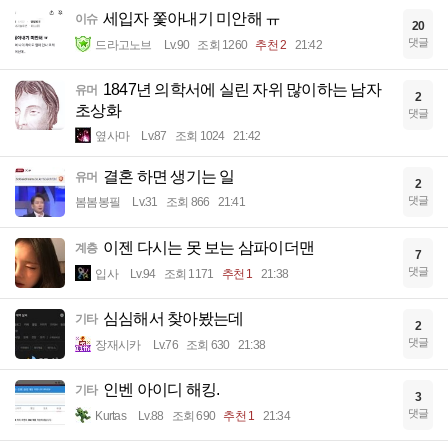
세입자 쫓아내기 미안해 ㅠ
이슈
20
댓글
드라고노브
Lv.90
조회 1260
추천 2
21:42
1847년 의학서에 실린 자위 많이하는 남자
유머
2
초상화
댓글
옆사마
Lv.87
조회 1024
21:42
결혼 하면 생기는 일
유머
2
댓글
봄봄봉필
Lv.31
조회 866
21:41
이젠 다시는 못 보는 삼파이더맨
계층
7
댓글
입사
Lv.94
조회 1171
추천 1
21:38
심심해서 찾아봤는데
기타
2
댓글
장재시카
Lv.76
조회 630
21:38
인벤 아이디 해킹.
기타
3
댓글
Kurtas
Lv.88
조회 690
추천 1
21:34