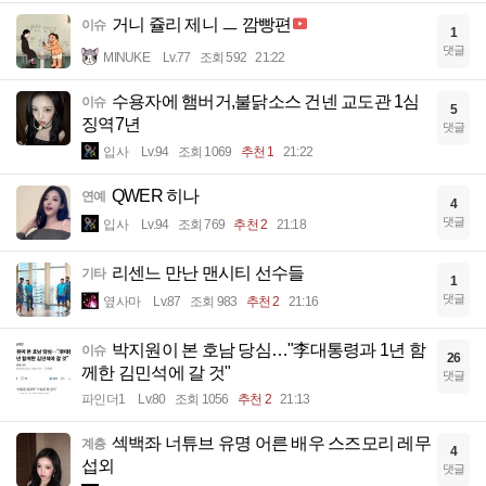
거니 쥴리 제니 ㅡ 깜빵편
이슈
1
댓글
MINUKE
Lv.77
조회 592
21:22
수용자에 햄버거,불닭소스 건넨 교도관 1심
이슈
5
징역7년
댓글
입사
Lv.94
조회 1069
추천 1
21:22
QWER 히나
연예
4
댓글
입사
Lv.94
조회 769
추천 2
21:18
리센느 만난 맨시티 선수들
기타
1
댓글
옆사마
Lv.87
조회 983
추천 2
21:16
박지원이 본 호남 당심…"李대통령과 1년 함
이슈
26
께한 김민석에 갈 것"
댓글
파인더1
Lv.80
조회 1056
추천 2
21:13
섹백좌 너튜브 유명 어른 배우 스즈모리 레무
계층
4
섭외
댓글