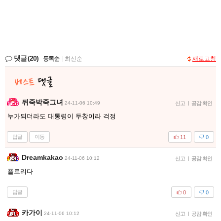
댓글
(20)
등록순
|
최신순
새로고침
뒤죽박죽그녀
24-11-06 10:49
신고
|
공감 확인
누가되더라도 대통령이 두창이라 걱정
답글
이동
11
0
Dreamkakao
24-11-06 10:12
신고
|
공감 확인
플로리다
답글
0
0
카가이
24-11-06 10:12
신고
|
공감 확인