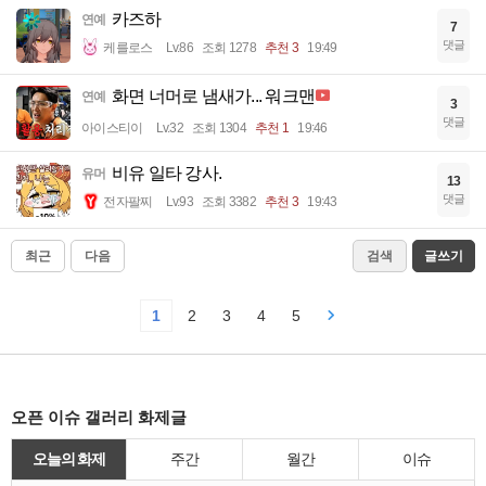
카즈하
연예
7
댓글
케를로스
Lv.86
조회 1278
추천 3
19:49
화면 너머로 냄새가... 워크맨
연예
3
댓글
아이스티이
Lv.32
조회 1304
추천 1
19:46
비유 일타 강사.
유머
13
댓글
전자팔찌
Lv.93
조회 3382
추천 3
19:43
최근
다음
검색
글쓰기
1
2
3
4
5
오픈 이슈 갤러리 화제글
오늘의 화제
주간
월간
이슈