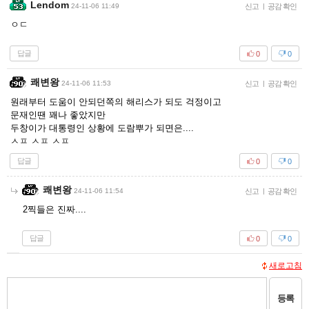
Lendom
24-11-06 11:49
신고
|
공감 확인
ㅇㄷ
답글
0
0
쾌변왕
24-11-06 11:53
신고
|
공감 확인
원래부터 도움이 안되던쪽의 해리스가 되도 걱정이고
문재인땐 꽤나 좋았지만
두창이가 대통령인 상황에 도람뿌가 되면은....
ㅅㅍ ㅅㅍ ㅅㅍ
답글
0
0
쾌변왕
24-11-06 11:54
신고
|
공감 확인
2찍들은 진짜....
답글
0
0
새로고침
등록