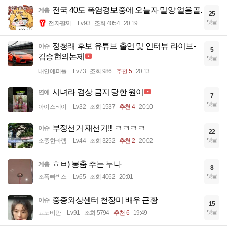
전국 40도 폭염경보중에 오늘자 밀양 얼음골.
계층
25
댓글
전자팔찌
Lv.93
조회 4054
20:19
정청래 후보 유튜브 출연 및 인터뷰 라이브-
이슈
5
김승현의논제
댓글
내안에퍼플
Lv.73
조회 986
추천 5
20:13
시녀라 겸상 금지 당한 원이
연예
7
댓글
아이스티이
Lv.32
조회 1537
추천 4
20:10
부정선거 재선거!!! ㅋㅋㅋㅋ
이슈
22
댓글
소중한바램
Lv.44
조회 3252
추천 2
20:02
ㅎㅂ) 봉춤 추는 누나
계층
8
댓글
조폭빠박스
Lv.65
조회 4062
20:01
중증외상센터 천장미 배우 근황
이슈
15
댓글
고도비만
Lv.91
조회 5794
추천 6
19:49