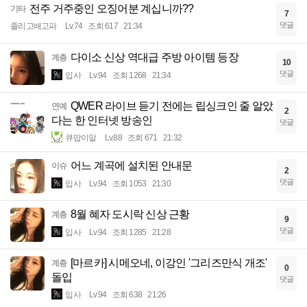
전주 거주중인 오징어분 계십니까??
기타
7
댓글
졸리고배고파
Lv.74
조회 617
21:34
다이소 신상 역대급 주방 아이템 등장
계층
10
댓글
입사
Lv.94
조회 1268
21:34
QWER 라이브 듣기 전에는 립싱크인 줄 알았
연예
2
다는 한 인터넷 방송인
댓글
큐땁이알
Lv.88
조회 671
21:32
어느 계곡에 설치된 안내문
이슈
2
댓글
입사
Lv.94
조회 1053
21:30
8월 혜자 도시락 신상 근황
계층
9
댓글
입사
Lv.94
조회 1285
21:28
[마르카] 시메오네, 이강인 '그리즈만식 개조'
계층
0
돌입
댓글
입사
Lv.94
조회 638
21:26