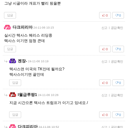
그냥 시골이라 개표가 빨리 됬을뿐
답글
0
0
다크피리아
24-11-06 10:15
신고
|
공감 확인
실시간 텍사스 헤리스 리딩중
텍사스 이기면 엄청 큰데
답글
0
0
젠장-
24-11-06 10:19
신고
|
공감 확인
텍사스면 미국의 TK인데 될까요?
텍사스이기면 끝인데
답글
0
0
I월급루팡1
24-11-06 10:26
신고
|
공감 확인
지금 시간으론 텍사스 트럼프가 이기고 있네요./
답글
0
0
다크피리아
24-11-06 10:52
신고
|
공감 확인