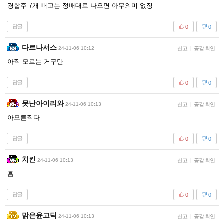
경합주 7개 빼고는 정배대로 나오면 아무의미 없징
답글
0
0
다르나서스
24-11-06 10:12
신고
|
공감 확인
아직 모르는 거구만
답글
0
0
못난아이리와
24-11-06 10:13
신고
|
공감 확인
아모른직다
답글
0
0
치킨
24-11-06 10:13
신고
|
공감 확인
흠
답글
0
0
맑은윤고딕
24-11-06 10:13
신고
|
공감 확인