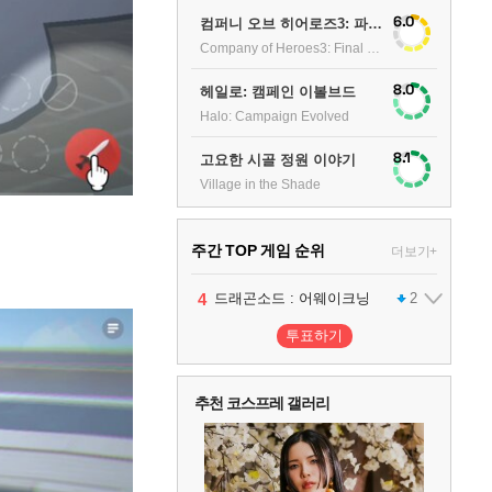
6.0
컴퍼니 오브 히어로즈3: 파이널 스탠드
Company of Heroes3: Final stand
8.0
헤일로: 캠페인 이볼브드
Halo: Campaign Evolved
8.1
고요한 시골 정원 이야기
Village in the Shade
주간 TOP 게임 순위
더보기+
1
2
3
4
팰월드
프로야구스피리츠2026
드래곤소드 : 어웨이크닝
어쌔신 크리드: 블랙 플래그 리싱크드
1
2
2
투표하기
5
블라인드 삼국
1
추천 코스프레 갤러리
6
그랑블루 판타지 리링크 - 엔드리스 라그나로크
1