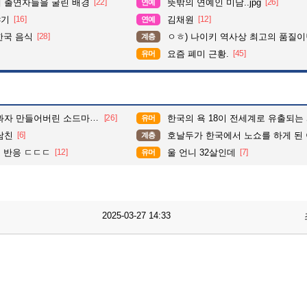
때 출연자들을 굴린 배경
[22]
뜻밖의 연예인 미담..jpg
[26]
연예
야기
[16]
김채원
[12]
연예
한국 음식
[28]
ㅇㅎ) 나이키 역사상 최고의 품질이
계층
요즘 폐미 근황.
[45]
유머
만들어버린 소드마스터 여검사.
[26]
한국의 욕 18이 전세계로 유출되는 
유머
남친
[6]
호날두가 한국에서 노쇼를 하게 된 
계층
초 반응 ㄷㄷㄷ
[12]
울 언니 32살인데
[7]
유머
2025-03-27 14:33