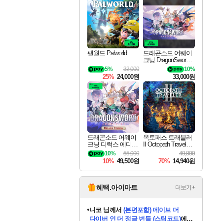
최대 90% 할인가를 만나보세요!
네이버혜택과 함께 만나보세요!
50%할인&추가 적립까지!
이니&베니 혜택까지!
네이버 혜택가와 함께 예약하세요!
할인&네이버혜택으로 만나보세요!
네이버페이 혜택과 만나보세요!
40주년 프로모션으로 만나보세요!
할인가에 만나보세요!
일부 에디션 상시 할인!
혜택으로 예약 판매 중
편안하게 충전하세요
팰월드 Palworld
드래곤소드 어웨이
크닝 DragonSword A
wakening
5%
32,000
10%
25%
24,000원
33,000원
드래곤소드 어웨이
옥토패스 트래블러
크닝 디럭스 에디션
II Octopath Traveler I
DragonSword Awake
I
10%
55,000
49,800
ning Deluxe Edition
10%
49,500원
70%
14,940원
혜택.아이마트
더보기+
니코
님께서
(본편포함) 데이브 더
다이버 인 더 정글 번들 (스팀코드)
에