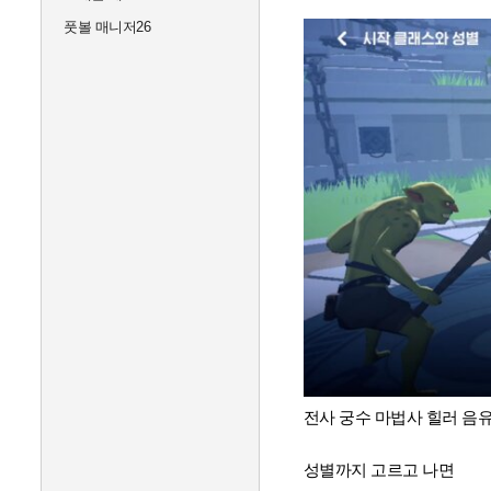
풋볼 매니저26
전사 궁수 마법사 힐러 음
성별까지 고르고 나면