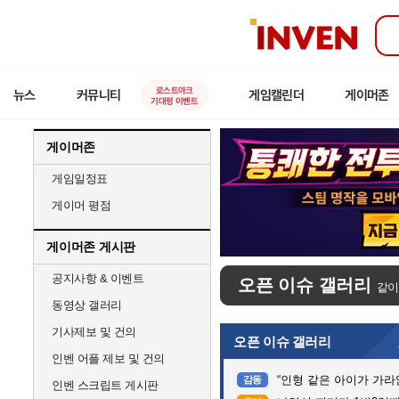
인
벤
로스트아크
뉴스
커뮤니티
게임캘린더
게이머존
기대평 이벤트
게이머존
게임일정표
게이머 평점
게이머존 게시판
공지사항 & 이벤트
오픈 이슈 갤러리
같이
동영상 갤러리
기사제보 및 건의
오픈 이슈 갤러리
인벤 어플 제보 및 건의
“인형 같은 아이가 가라앉는데”…
감동
인벤 스크립트 게시판