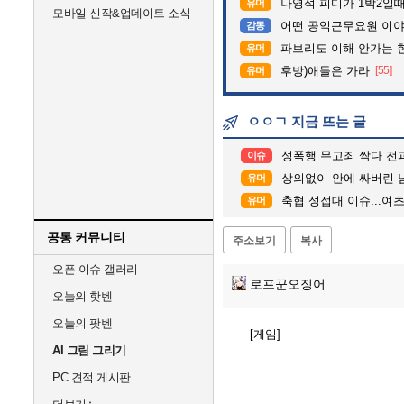
나영석 피디가 1박2일
유머
모바일 신작&업데이트 소식
어떤 공익근무요원 이
감동
파브리도 이해 안가는 
유머
후방)애들은 가라
[55]
유머
ㅇㅇㄱ 지금 뜨는 글
성폭행 무고죄 싹다 전과자 
이슈
상의없이 안에 싸버린 
유머
축협 성접대 이슈...여
유머
공통 커뮤니티
주소보기
복사
오픈 이슈 갤러리
로프꾼오징어
오늘의 핫벤
오늘의 팟벤
[게임]
AI 그림 그리기
PC 견적 게시판