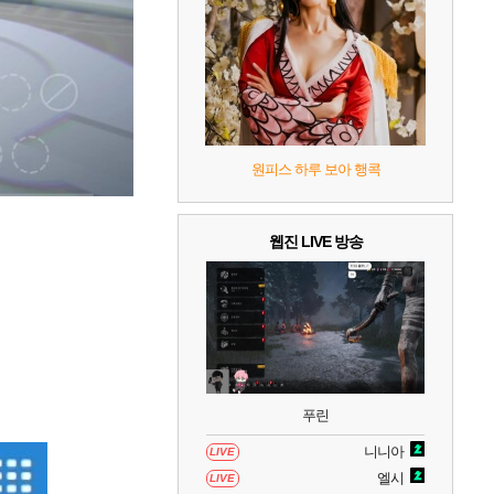
7
리듬 천국 미라클 스타즈
2
8
헤일로: 캠페인 이볼브드
2
9
캡틴 츠바사 2 월드 파이터즈
원피스 하루 보아 행콕
10
레고 배트맨: 레거시 오브 더 다크 나이트
웹진 LIVE 방송
푸린
니니아
LIVE
엘시
LIVE