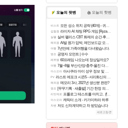
오늘의 팟벤
오늘의 핫벤
모든 성소 위치 공략 (40개) - 귀환한 영혼 도전과제
비스트
라이자 AI 채팅 RPG 게임 [RyzaChat: AI] 공개
섭컬겜
실버 팰리스 CBT 화제의 순간·후기 모음
실팰
AI발 원가 압박, 메인보드값 오르나
해외겜
7년만에 가족여행을 다녀왔습니다.
여행
공명자 모먼트 | 수수
명조
60프레임 나오는데 정상일까요?
레퀴엠
7월~8월 부산-단양-충주-울진 다녀왔어요~
여행
아사쿠라 마이 성우 정보 및 주요 필모
아스오라
라스트 에포크 시즌5 - 서리화신의 분노 티저
PV
메모리 3사, 2027년 생산분 완판?
해외겜
[무무기획 · 새출발] 기간 한정 의뢰 이벤트
명조
프롤로그 테스트를 마치고.. (feat. 리아)
리밋제로
캐릭터 소개 - 카가미하라 하루
아스오라
저도 신차계약하고 차 받았습니다
차벤
새로고침