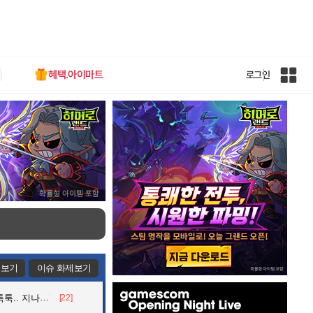
혜택.아이마트
로그인
인
벤
전
체
사
이
트
맵
제보기
이슈 화제보기
인
던 아재의 정체
[22]
벤
배