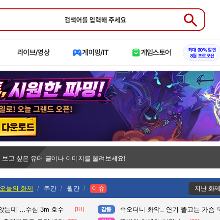
Submit
최대 90% 할인
라이브/영상
게이밍/IT
게임스토어
8월 프로모션
 보고 싶은 유머 글이나 이미지를 올려보세요!
오늘의 화제
주간
월간
이슈
지난 화
수심 3m 호수 뛰어든 60대 의인
[18]
슥오더니 촤악.. 연기 뚫고는 가슴 툭툭.. 지나가
감동