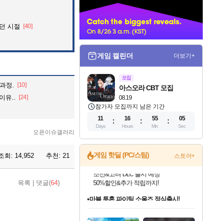
너
던 시절
[40]
게임 캘린더
더보기+
모집
과정.
[10]
아스오라 CBT 모집
이유..
[24]
08.19
참가자 모집까지 남은 기간
11
16
55
03
Days
Hours
Min
Sec
오픈이슈갤러리
게임 핫딜 (PC/스팀)
조회:
14,952
추천:
21
스토어+
마블 투혼 파이팅 소울즈 정식출시!
목록
|
댓글(
64
)
마블 히어로 총 출동&화려한 격투!
네이버 포인트 혜택까지!
인벤게임즈 8월 특별 할인!
드래곤소드: 어웨이크닝 입점!
문명 7 특별 할인!
귀무자: 검의 길 예약 판매 중!
비스트 오브 리인카네이션 정식 출시!
커세어 코브 출시 기념 할인!
더 렐릭 퍼스트 가디언 정식 출시
베데스다 40주년 기념 할인 중!
캡콤 프렌차이즈 할인 진행 중!
캡콤 일부 상품 상시 할인
스타워즈 은하계 레이서
로블록스 기프트 카드 공식 입점
인기 퍼블리셔 모음!
스팀으로 만나는 드래곤소드!
조선&고려 DLC 출시 예정
10% 할인과
게임프릭 신작 IP
해적'섬'을 발전시키자!
설화x하드코어 액션!
베데스다의 명작들을
몬헌, 바하 등 인기 IP를
몬헌 와일즈 & 드래곤즈 도그마2
인벤게임즈에서 10% 추가 적립
Robux를 가장 안전하고