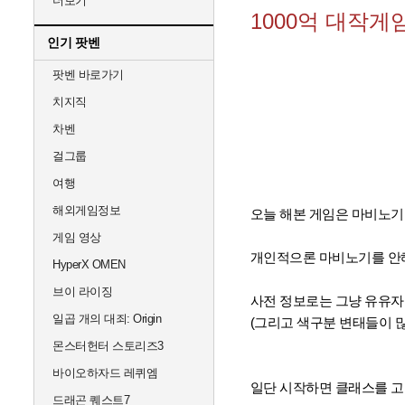
더보기
1000억 대작게
인기 팟벤
팟벤 바로가기
치지직
차벤
걸그룹
여행
해외게임정보
오늘 해본 게임은 마비노기
게임 영상
개인적으론 마비노기를 안해
HyperX OMEN
브이 라이징
사전 정보로는 그냥 유유자
일곱 개의 대죄: Origin
(그리고 색구분 변태들이 많다는
몬스터헌터 스토리즈3
바이오하자드 레퀴엠
일단 시작하면 클래스를 고
드래곤 퀘스트7