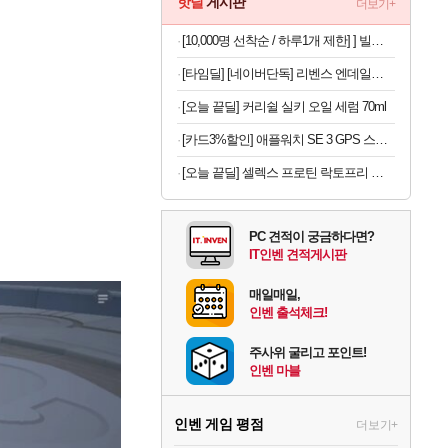
핫딜
게시판
더보기+
[10,000명 선착순 / 하루1개 제한] ] 빌리스홈 캡슐세제200개
[타임딜] [네이버단독] 리벤스 엔데일리 엠보싱 아기물티슈 100매, 10개
[오늘 끝딜] 커리쉴 실키 오일 세럼 70ml
[카드3%할인] 애플워치 SE 3 GPS 스타라이트, 40mm, 스타라이트 스포츠밴드 (S/M)
[오늘 끝딜] 셀렉스 프로틴 락토프리 플러스 근력 개선 단백질 608g, 4개
PC 견적이 궁금하다면?
IT인벤 견적게시판
매일매일,
인벤 출석체크!
주사위 굴리고 포인트!
인벤 마블
인벤 게임 평점
더보기+