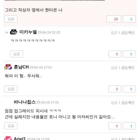
그리고 작성자 옆에서 현타온 나
답글
28
0
미카누엘
25-04-18 22:22
신고
|
공감 확인
ㅋㅋㅋㅋㅋㅋㅋㅋㅋㅋㅋ
답글
0
0
훈남CH
25-04-18 17:01
신고
|
공감 확인
뭐야 이 형.. 무서워..
답글
0
0
바나나칩스
25-04-18 17:01
신고
|
공감 확인
점점 업그레이드 되시네 ㅋㅋㅋ
근데 실례지만 내용물은 토니 아니고 웡 아저씨인거 같아요...
답글
0
1
Ariel1
25-04-18 17:03
신고
|
공감 확인