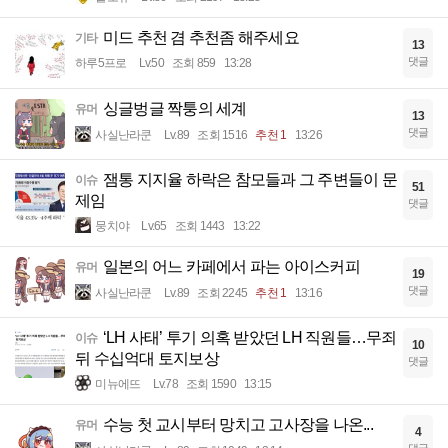
미드 추천 겸 추천좀 해주세요
기타
13
댓글
하루5프로
Lv.50
조회 859
13:28
싱글벙글 짝퉁의 세계
유머
13
댓글
사실난라쿤
Lv.89
조회 1516
추천 1
13:26
잼통 지지율 하락은 참모들과 그 주변들이 문
이슈
51
제임
댓글
뭉치야
Lv.65
조회 1443
13:22
일본의 어느 카페에서 파는 아이스커피
유머
19
댓글
사실난라쿤
Lv.89
조회 2245
추천 1
13:16
‘LH 사태’ 투기 의혹 받았던 LH 직원들…무죄
이슈
10
뒤 수십억대 토지보상
댓글
미뉴에뜨
Lv.78
조회 1590
13:15
수능 첫 교시부터 망치고 고사장을 나온...
유머
4