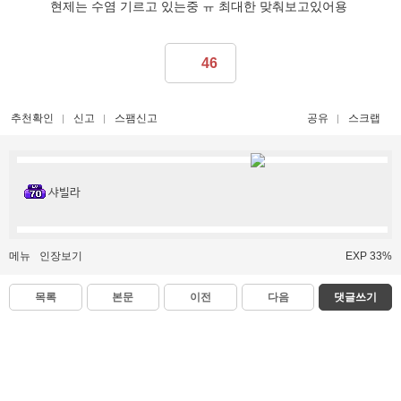
현제는 수염 기르고 있는중 ㅠ 최대한 맞춰보고있어용
46
추천확인
신고
스팸신고
공유
스크랩
샤빌라
메뉴
인장보기
EXP 33%
목록
본문
이전
다음
댓글쓰기