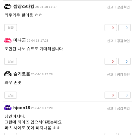
깜장스타킹
25-04-18 17:17
신고
|
공감 확인
와우와우 쩔어용 ㅎㅎ
답글
0
0
마나군
25-04-18 17:23
신고
|
공감 확인
조만간 나노 슈트도 기대해봅니다.
답글
0
0
슬기로움
25-04-18 17:28
신고
|
공감 확인
와우 존멋!
답글
0
0
hjoon18
25-04-18 17:29
신고
|
공감 확인
장인이시다.
그런데 타이즈 입으셔야겠는데요
파츠 사이로 옷이 삐져나옴 ㅎㅎ