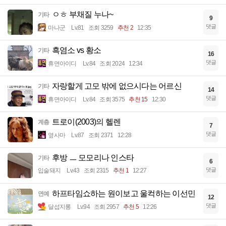
ㅇㅎ 부채질 누나~
기타
9
댓글
마나군
Lv.81
조회 3259
추천 2
12:35
흑염소 vs 황소
기타
16
댓글
휴면아이디
Lv.84
조회 2024
12:34
자랑할게 고모 밖에 없으시다는 어르신
기타
14
댓글
휴면아이디
Lv.84
조회 3575
추천 15
12:30
트로이(2003)의 헬렌
계층
7
댓글
옆사마
Lv.87
조회 2371
12:28
후방 ㅡ 모모리나 인스타
기타
6
댓글
입술돼지
Lv.43
조회 2315
추천 1
12:27
하프타임쇼하는 원이보고 울컥하는 이선민
연예
12
댓글
달섭지롱
Lv.94
조회 2957
추천 5
12:26