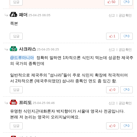
답글
50
0
패더
25-04-25 06:05
신고
|
공감 확인
쪽본
답글
1
0
사크라스
25-04-25 06:25
신고
|
공감 확인
@드루마니아
정확히 말하면 1차적으론 식민지 먹는데 성공한 제국주
의 국가의 종특인데
일반적으로 제국주의 "섬나라"들이 주로 식민지 확장에 적극적이어
서 2차적으론 (제국주의였던) 섬나라 종특인 면도 좀 있긴 함.
답글
0
0
프리도
25-04-25 06:46
신고
|
공감 확인
유명한 식민지근대화론자 박지향이가 서울대 영국사 전공입니다.
본래 저 논리는 영국이 오리지날이예요.
답글
0
0