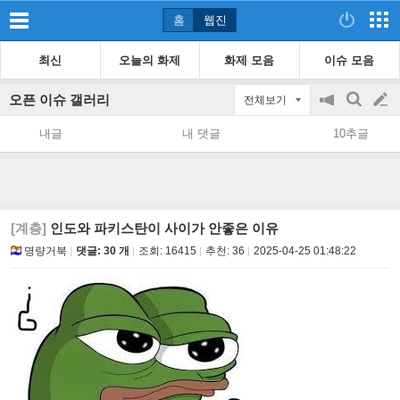
홈
웹진
최신
오늘의 화제
화제 모음
이슈 모음
오픈 이슈 갤러리
전체보기
공
검
글
지
색
내글
내 댓글
10추글
on/off
쓰
기
[계층]
인도와 파키스탄이 사이가 안좋은 이유
명량거북
댓글: 30 개
조회:
16415
추천:
36
2025-04-25 01:48:22