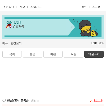
추천확인
신고
스팸신고
공유
스크랩
전문가 인벤러
명량거북
메뉴
인장보기
EXP 68%
목록
본문
이전
다음
댓글쓰기
댓글
(30)
등록순
|
최신순
새로고침