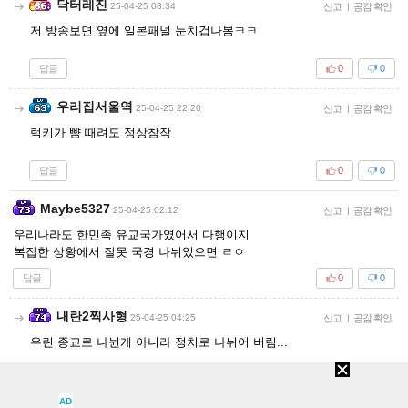
닥터레진
25-04-25 08:34
신고
|
공감 확인
저 방송보면 옆에 일본패널 눈치겁나봄ㅋㅋ
답글
0
0
우리집서울역
25-04-25 22:20
신고
|
공감 확인
럭키가 뺨 때려도 정상참작
답글
0
0
Maybe5327
25-04-25 02:12
신고
|
공감 확인
우리나라도 한민족 유교국가였어서 다행이지
복잡한 상황에서 잘못 국경 나뉘었으면 ㄹㅇ
답글
0
0
내란2찍사형
25-04-25 04:25
신고
|
공감 확인
우린 종교로 나뉜게 아니라 정치로 나뉘어 버림...
답글
2
0
AD