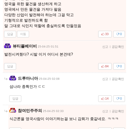
영국을 위한 물건을 생산하게 하고
영국에서 만든 물건을 가져다 팔음
다양한 산업이 발전해야 하는데 그걸 막고
기형적으로 발전하도록 함
말 그대로 식민지 역할에 충실하도록 만들었음
답글
이동
33
0
뷰티플베이비
25-04-25 01:51
신고
|
공감 확인
발전시켜줬다? 시발 이거 어디서 본건데?
답글
84
0
드루마니아
25-04-25 02:08
신고
|
공감 확인
섬나라 종특인가 ㄷㄷ
답글
14
0
참여민주주의
25-04-25 02:33
신고
|
공감 확인
식근론을 영국사람이 이야기하는걸 보니 감회가 좆같네요. ㅋㅋㅋ