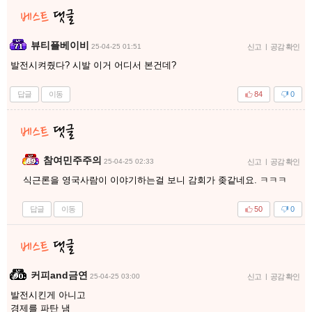
뷰티플베이비
25-04-25 01:51
신고
|
공감 확인
발전시켜줬다? 시발 이거 어디서 본건데?
답글
이동
84
0
참여민주주의
25-04-25 02:33
신고
|
공감 확인
식근론을 영국사람이 이야기하는걸 보니 감회가 좆같네요. ㅋㅋㅋ
답글
이동
50
0
커피and금연
25-04-25 03:00
신고
|
공감 확인
발전시킨게 아니고
경제를 파탄 냄